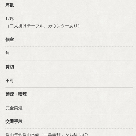
席数
17席
（二人掛けテーブル、カウンターあり）
個室
無
貸切
不可
禁煙・喫煙
完全禁煙
交通手段
叡山電鉄叡山本線「一乗寺駅」から徒歩4分