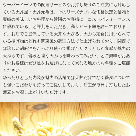
ウーバーイーツでの配達サービスやお持ち帰りのご注文にも対応し
ている天丼屋・天丼元亀は、そのリーズナブルな価格設定と信頼と
実績の美味しいお料理から近隣のお客様に「コストパフォーマンス
に優れている」と評判をいただき、高リピート率を誇っておりま
す。お店でご提供している天丼や天ざる、天ぷら定食に用いられて
いる揚げ物はどれも関東風の調理方法で仕上げられており、関西で
は珍しい胡麻油をたっぷり使って揚げたサクッとした食感が魅力の
天ぷらです。普段と違う天ぷらを味わってみたい、とご興味がおあ
りのお客様はぜひ足をお運びになって異なる地方のお料理をご堪能
ください。
ゆったりとした内装が魅力の店舗では天丼だけでなく蕎麦について
も強いこだわりを持ってご提供しており、店主が毎日手打ちしたお
蕎麦をお召し上がりいただけます。