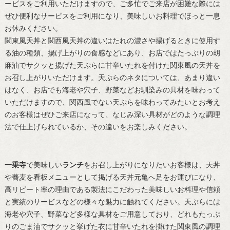
ービスをご利用いただけますので、ご多忙でご来店が困難な際には
ぜひ便利なサービスをご利用になり、美味しいお料理でほっと一息
お休みください。
関東風天丼と関西風天丼の違いはたれの濃さや揚げるときに使用す
る油の種類、揚げ上がりの食感などにあり、お店ではたっぷりの胡
麻油でサクッと揚げた天ぷらに甘辛いたれを付けた関東風の天丼を
お召し上がりいただけます。天ぷらのネタについては、あまり違い
はなく、お店でも海老や穴子、野菜などお馴染みの具材を味わって
いただけますので、関西風でない天ぷらを味わってみたいとお考え
のお客様はぜひご来店になって、なじみ深い具材がどのような調理
法で仕上げられているか、その違いをお楽しみください。
一乗寺
で美味しい
ランチ
をお召し上がりになりたいお客様は、天丼
や蕎麦を看板メニューとして掲げる天丼元亀へ足をお運びになり、
高リピート率の理由である製法にこだわった美味しいお料理や信頼
と実績のサービスなどの様々な魅力に触れてください。天ぷらには
海老や穴子、野菜など多様な具材をご用意しており、どれもたっぷ
りのごま油でサクッと挙げた衣に甘辛いたれを掛けた関東風の調理