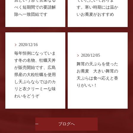
店という形で営業なる
ていただいておりま
べく短期間での要請解
す。寒い時期には温か
除へ一致団結です
いお蕎麦がおすすめ
2020/12/16
毎年恒例になっていま
2020/12/05
す冬の名物、牡蠣天丼
舞茸の天ぷらを使った
が販売開始です、広島
お蕎麦 大きい舞茸の
県産の大粒牡蠣を使用
天ぷらは食べ応えと香
し天ぷらならではのカ
りがいい！
リと衣クリーミーな味
わいをどうぞ
ブログへ