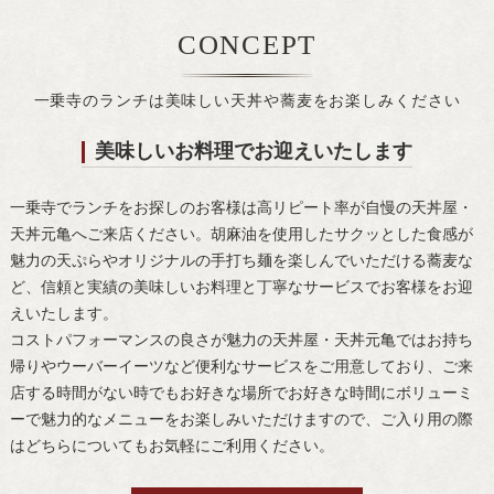
CONCEPT
一乗寺のランチは美味しい天丼や蕎麦をお楽しみください
美味しいお料理でお迎えいたします
一乗寺でランチをお探しのお客様は高リピート率が自慢の天丼屋・
天丼元亀へご来店ください。胡麻油を使用したサクッとした食感が
魅力の天ぷらやオリジナルの手打ち麺を楽しんでいただける蕎麦な
ど、信頼と実績の美味しいお料理と丁寧なサービスでお客様をお迎
えいたします。
コストパフォーマンスの良さが魅力の天丼屋・天丼元亀ではお持ち
帰りやウーバーイーツなど便利なサービスをご用意しており、ご来
店する時間がない時でもお好きな場所でお好きな時間にボリューミ
ーで魅力的なメニューをお楽しみいただけますので、ご入り用の際
はどちらについてもお気軽にご利用ください。