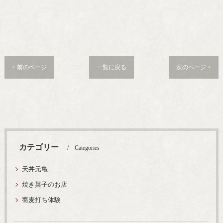
< 前のページ
一覧に戻る
次のページ >
カテゴリー
Categories
天丼元亀
焼き菓子のお店
蕎麦打ち体験