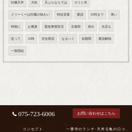
牡蠣天丼
大粒
天ぷらならでは
カリと衣
クリーミーは牡蠣の味わい
時短営業
要請
20時まで
寒い
時期に
お蕎麦
緊急事態宣言
京都府
発出
当店も
従って
20時
完全閉店
なるべく
短期間
要請解除
一致団結
075-723-6006
お問い合わせはこちら
コンセプト
一乗寺のランチ･天丼元亀の口コミ情報