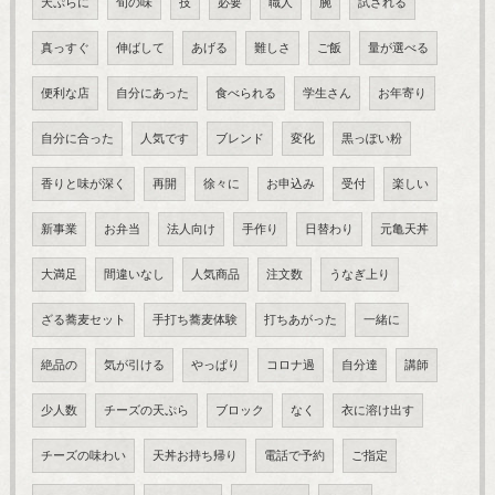
天ぷらに
旬の味
技
必要
職人
腕
試される
真っすぐ
伸ばして
あげる
難しさ
ご飯
量が選べる
便利な店
自分にあった
食べられる
学生さん
お年寄り
自分に合った
人気です
ブレンド
変化
黒っぽい粉
香りと味が深く
再開
徐々に
お申込み
受付
楽しい
新事業
お弁当
法人向け
手作り
日替わり
元亀天丼
大満足
間違いなし
人気商品
注文数
うなぎ上り
ざる蕎麦セット
手打ち蕎麦体験
打ちあがった
一緒に
絶品の
気が引ける
やっぱり
コロナ過
自分達
講師
少人数
チーズの天ぷら
ブロック
なく
衣に溶け出す
チーズの味わい
天丼お持ち帰り
電話で予約
ご指定