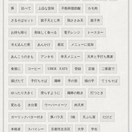
豚
比べて
上品な旨味
不飽和脂肪酸
カモ肉
ざるそばセット
親子天とじ丼
鶏ささみ天
親子丼
お持ち帰り
美味しく食べる
電子レンジ
トースター
冷え込んだ夜
あんかけ
最近
メニューに追加
あんこうのきも
アンキモ
串天メニュー
天丼と手打ち蕎麦
食後に
コーヒー
UBER EATS
登録
店舗
ご家庭で
揚げたて
手打ちそば
麺棒
手の形
猫の手
てうちそば
ゆったり大きく
滑らすように
麺棒の動き
打つとき
変わる
水分量
ウーバーイーツ
肉天丼
ガーリックバター付き
豚バラ天
3枚
天ぷら屋
だけど
本格派
スパイシー
京都市左京区
大学
学生