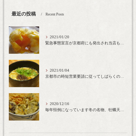
最近の投稿
Recent Posts
2021/01/20
緊急事態宣言が京都府にも発出され当店も要請に従って20時完全閉店という形で営業なるべく短期間での要請解除へ一致団結です
2021/01/04
京都市の時短営業要請に従ってしばらくの間20時までの営業とさせていただいております。寒い時期には温かいお蕎麦がおすすめ
2020/12/16
毎年恒例になっています冬の名物、牡蠣天丼が販売開始です、広島県産の大粒牡蠣を使用し天ぷらならではのカリと衣クリーミーな味わいをどうぞ