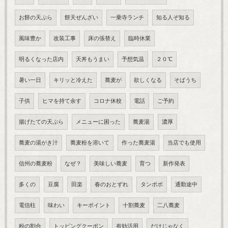
お餅の天ぷら
餅天ぜんざい
一乗寺ランチ
知る人ぞ知る
風味豊か
改装工事
床の張替え
臨時休業
明るくなった店内
天丼もうまい
予想気温
２０℃
暑い一日
キリッと冷えた
蕎麦が
欲しくなる
そばうち
子供
ヒマを持て余す
コロナ休校
電話
ご予約
揚げたての天ぷら
メニューに困った
蕎麦湯
濃厚
蕎麦の湯がき汁
蕎麦粉を溶いて
作った蕎麦湯
当店でも使用
信州の蕎麦粉
なぜ？
美味しい蕎麦
育つ
新作発表
多くの
豆腐
田楽
春のおとずれ
タンポポ
通勤途中
電信柱
味わい
キーポイント
十割蕎麦
二八蕎麦
粉の割合
トッピングクーポン
有効活用
だけじゃなく