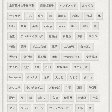
上賀茂神社手作り市
蕎麦焼菓子
ハンドメイド
ふっくら
サクサク
甘み
秘密
熱
加える
お祝い
食材
体
いい
長寿
英語
shrimp
prawn
違い
赤い
色
色素
アンチエイジング
化粧品
白身魚
赤身
マグロ
特徴
関東
てんぷら粉
玉子
こんがり
白っぽい
天つゆ
魚介類
日本酒
獺祭
伊勢サミット
安倍首相
大人気
そば
1月
26日
世界遺産
手づくり市
Instagram
インスタ
撮影
天とじ
たまご
きつね
ぷりぷり
ランチタイム
ざるそば
半額
通常
700円
配合
変
味
新しい
入荷
秋田県
純米酒
ど辛
アジ
フライ
ピール
ブラックペッパー
上品
脂