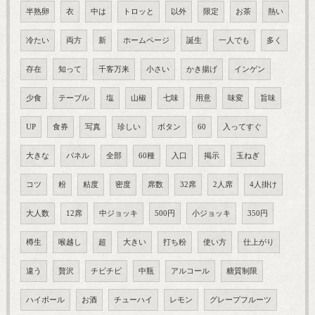
半熟卵
衣
中は
トロッと
以外
限定
お茶
熱い
冷たい
両方
新
ホームページ
誕生
一人でも
多く
存在
知って
千客万来
小さい
かき揚げ
インゲン
少食
テーブル
塩
山椒
七味
用意
味変
旨味
UP
食券
写真
珍しい
ボタン
60
入ってすぐ
大きな
パネル
全部
60種
入口
掲示
玉ねぎ
コツ
粉
粘度
密度
席数
32席
2人席
4人掛け
大人数
12席
中ジョッキ
500円
小ジョッキ
350円
樽生
喉越し
超
大きい
打ち粉
使い方
仕上がり
違う
贅沢
チビチビ
中瓶
アルコール
糖質制限
ハイボール
お酒
チューハイ
レモン
グレープフルーツ