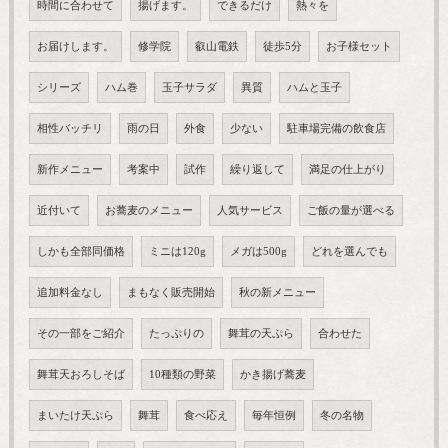
時間に合わせて
揚げます。
できるだけ
熱々を
お届けします。
修学院
叡山電鉄
徒歩5分
お子様セット
シリーズ
ハム巻
玉子サラダ
異質
ハムと玉子
相性バッチリ
雨の日
外食
少ない
駐車場完備の飲食店
新作メニュー
考案中
試作
繰り返して
満足の仕上がり
近付いて
お蕎麦のメニュー
人気サービス
ご飯の量が選べる
しかも全部同価格
ミニは120g
メガは500g
どれを選んでも
追加料金なし
まもなく販売開始
秋の新メニュー
その一部をご紹介
たっぷりの
舞茸の天ぷら
合わせた
舞茸天おろしそば
10種類の野菜
かき揚げ蕎麦
まいたけ天ぷら
舞茸
食べ応え
毎年恒例
冬の名物