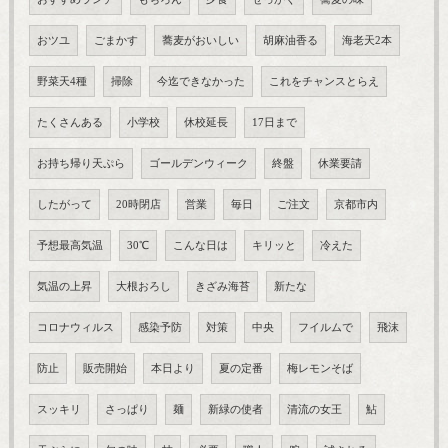
おツユ
ごまかす
蕎麦がおいしい
胡麻油香る
海老天2本
野菜天4種
掃除
今迄できなかった
これをチャンスとらえ
たくさんある
小学校
休校延長
17日まで
お持ち帰り天ぷら
ゴールデンウィーク
終盤
休業要請
したがって
20時閉店
営業
毎日
ご注文
京都市内
予想最高気温
30℃
こんな日は
キリッと
冷えた
気温の上昇
大根おろし
きざみ海苔
新たな
コロナウィルス
感染予防
対策
中央
フイルムで
飛沫
防止
販売開始
本日より
夏の定番
梅レモンそば
スッキリ
さっぱり
麺
新緑の使者
清流の女王
鮎