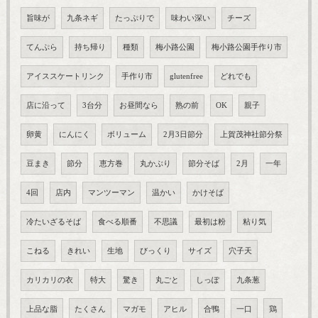
旨味が
九条ネギ
たっぷりで
味わい深い
チーズ
てんぷら
持ち帰り
種類
梅小路公園
梅小路公園手作り市
アイススケートリンク
手作り市
glutenfree
どれでも
店に沿って
3台分
お昼間なら
熟の前
OK
親子
卵黄
にんにく
ボリューム
2月3日節分
上賀茂神社節分祭
豆まき
節分
恵方巻
丸かぶり
節分そば
2月
一年
4回
店内
マンツーマン
温かい
かけそば
冷たいざるそば
食べる順番
不思議
最初は粉
粘り気
こねる
きれい
生地
びっくり
サイズ
穴子天
カリカリの衣
特大
驚き
丸ごと
しっぽ
九条葱
上品な脂
たくさん
マガモ
アヒル
合鴨
一口
鶏