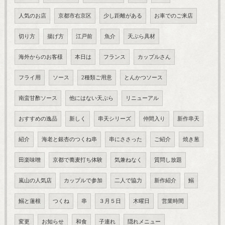
人気のお店
京都市右京区
少し距離がある
お車でのご来店
切り方
揚げ方
江戸前
魚介
天ぷら具材
海外からのお客様
本日は
フランス
カップルさん
フライ用
ソース
2種類ご用意
とんかつソース
南蛮甘酢ソース
他にはない天ぷら
リニューアル
おすすめの逸品
新しく
串天シリーズ
仲間入り
新作串天
紹介
海老と銀杏のつくね串
串にささった
ご紹介
焼き葱
田楽味噌
京都で蕎麦打ち体験
気兼ねなく
質問し放題
嵐山の人気店
カップルで参加
二人で協力
新作紹介
鰯
鰯と蓮根
つくね
串
３月５日
木曜日
営業時間
変更
お知らせ
和食
子連れ
隠れメニュー