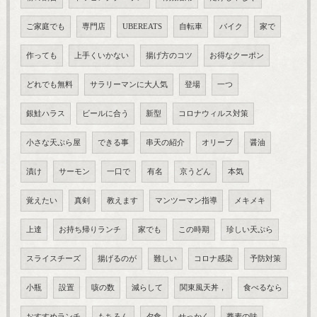
ご家庭でも
専門店
UBEREATS
自転車
バイク
家で
作っても
上手くいかない
揚げ方のコツ
お得なクーポン
どれでも無料
サラリーマンに大人気
登場
一つ
銀鮭ハラス
ビールに合う
新型
コロナウィルス対策
小さな天ぷら屋
できる事
串天の紹介
オリーブ
醤油
漬け
サーモン
一口で
有名
京うどん
本気
覚えたい
真剣
教えます
マンツーマン指導
メキメキ
上達
お持ち帰りランチ
家でも
この時期
珍しい天ぷら
スライスチーズ
揚げるのが
難しい
コロナ感染
予防対策
小瓶
設置
咳の数
減らして
関東風天丼，
食べるなら
おすすめランチ
もちろん
夕食
せっかく
蕎麦の味