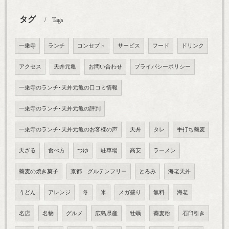
タグ
Tags
一乗寺
ランチ
コンセプト
サービス
フード
ドリンク
アクセス
天丼元亀
お問い合わせ
プライバシーポリシー
一乗寺のランチ･天丼元亀の口コミ情報
一乗寺のランチ･天丼元亀の評判
一乗寺のランチ･天丼元亀のお客様の声
天丼
タレ
手打ち蕎麦
天ざる
食べ方
つゆ
駐車場
高安
ラーメン
蕎麦の焼き菓子
京都 グルテンフリー
とろみ
海老天丼
うどん
アレンジ
冬
米
メガ盛り
無料
海老
名店
名物
グルメ
広島県産
牡蠣
蕎麦粉
石臼引き