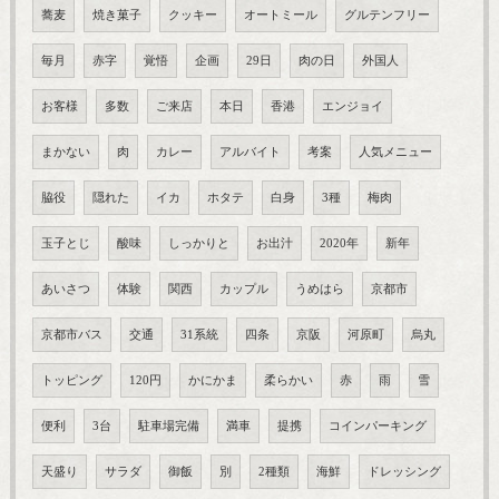
蕎麦
焼き菓子
クッキー
オートミール
グルテンフリー
毎月
赤字
覚悟
企画
29日
肉の日
外国人
お客様
多数
ご来店
本日
香港
エンジョイ
まかない
肉
カレー
アルバイト
考案
人気メニュー
脇役
隠れた
イカ
ホタテ
白身
3種
梅肉
玉子とじ
酸味
しっかりと
お出汁
2020年
新年
あいさつ
体験
関西
カップル
うめはら
京都市
京都市バス
交通
31系統
四条
京阪
河原町
烏丸
トッピング
120円
かにかま
柔らかい
赤
雨
雪
便利
3台
駐車場完備
満車
提携
コインパーキング
天盛り
サラダ
御飯
別
2種類
海鮮
ドレッシング