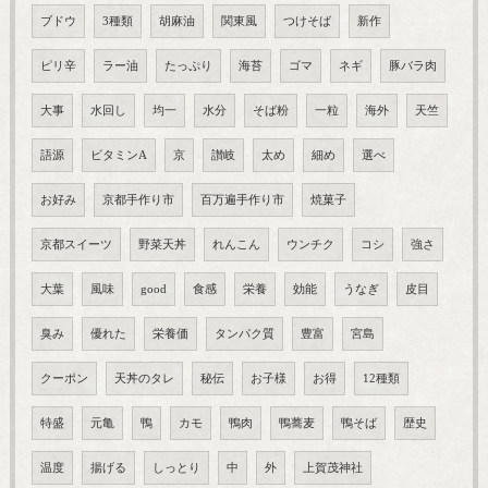
ブドウ
3種類
胡麻油
関東風
つけそば
新作
ピリ辛
ラー油
たっぷり
海苔
ゴマ
ネギ
豚バラ肉
大事
水回し
均一
水分
そば粉
一粒
海外
天竺
語源
ビタミンA
京
讃岐
太め
細め
選べ
お好み
京都手作り市
百万遍手作り市
焼菓子
京都スイーツ
野菜天丼
れんこん
ウンチク
コシ
強さ
大葉
風味
good
食感
栄養
効能
うなぎ
皮目
臭み
優れた
栄養価
タンパク質
豊富
宮島
クーポン
天丼のタレ
秘伝
お子様
お得
12種類
特盛
元亀
鴨
カモ
鴨肉
鴨蕎麦
鴨そば
歴史
温度
揚げる
しっとり
中
外
上賀茂神社