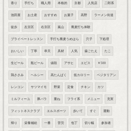
香り
手打ち
職人用
本格的
京都
人気店
二郎系
池田屋
お土産
おすすめ
お菓子
高野
ラーメン街道
徒歩
左京区
右京区
嵐山
蕎麦打ち体験
プライベートレッスン
手打ち蕎麦うめはら
穴子
下処理
おいしい
丁寧
串天
具材
人気
歯ごたえ
たこ
生ビール
瓶ビール
値段
アサヒ
エビス
￥500
鶏ささみ
ヘルシー
高たんぱく
低カロリー
ベジタリアン
レンコン
サツマイモ
野菜
定食
チキン
カツ
ミルフィーユ
豚バラ
重ね
フライ系
メニュー
充実
フィットネスクラブ
エルスポーツ
歩いて
すぐ
運動
帰り
栄養補給
一番
苦労
包丁
切り幅
参加者