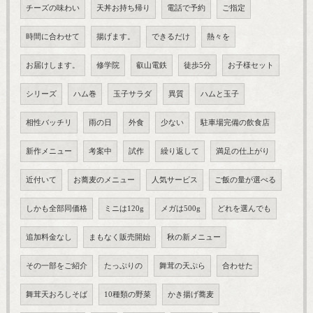
チーズの味わい
天丼お持ち帰り
電話で予約
ご指定
時間に合わせて
揚げます。
できるだけ
熱々を
お届けします。
修学院
叡山電鉄
徒歩5分
お子様セット
シリーズ
ハム巻
玉子サラダ
異質
ハムと玉子
相性バッチリ
雨の日
外食
少ない
駐車場完備の飲食店
新作メニュー
考案中
試作
繰り返して
満足の仕上がり
近付いて
お蕎麦のメニュー
人気サービス
ご飯の量が選べる
しかも全部同価格
ミニは120g
メガは500g
どれを選んでも
追加料金なし
まもなく販売開始
秋の新メニュー
その一部をご紹介
たっぷりの
舞茸の天ぷら
合わせた
舞茸天おろしそば
10種類の野菜
かき揚げ蕎麦