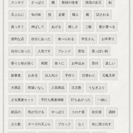
スッキリ
さっぱり
麺
新緑の使者
清流の女王
鮎
天ぷらに
旬の味
技
必要
職人
腕
試される
真っすぐ
伸ばして
あげる
難しさ
ご飯
量が選べる
便利な店
自分にあった
食べられる
学生さん
お年寄り
自分に合った
人気です
ブレンド
変化
黒っぽい粉
香りと味が深く
再開
徐々に
お申込み
受付
楽しい
新事業
お弁当
法人向け
手作り
日替わり
元亀天丼
大満足
間違いなし
人気商品
注文数
うなぎ上り
ざる蕎麦セット
手打ち蕎麦体験
打ちあがった
一緒に
絶品の
気が引ける
やっぱり
コロナ過
自分達
講師
少人数
チーズの天ぷら
ブロック
なく
衣に溶け出す