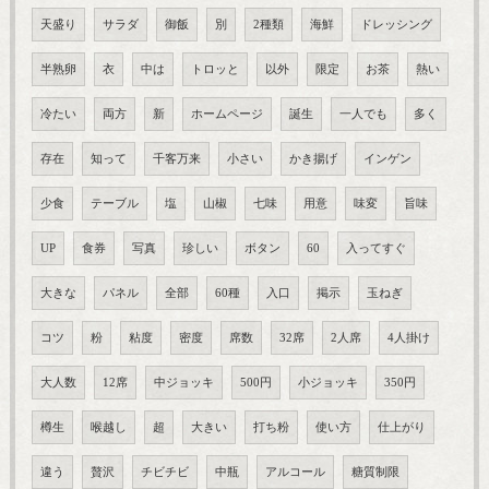
天盛り
サラダ
御飯
別
2種類
海鮮
ドレッシング
半熟卵
衣
中は
トロッと
以外
限定
お茶
熱い
冷たい
両方
新
ホームページ
誕生
一人でも
多く
存在
知って
千客万来
小さい
かき揚げ
インゲン
少食
テーブル
塩
山椒
七味
用意
味変
旨味
UP
食券
写真
珍しい
ボタン
60
入ってすぐ
大きな
パネル
全部
60種
入口
掲示
玉ねぎ
コツ
粉
粘度
密度
席数
32席
2人席
4人掛け
大人数
12席
中ジョッキ
500円
小ジョッキ
350円
樽生
喉越し
超
大きい
打ち粉
使い方
仕上がり
違う
贅沢
チビチビ
中瓶
アルコール
糖質制限