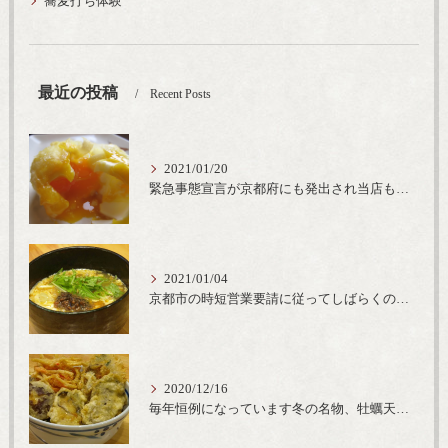
蕎麦打ち体験
最近の投稿
Recent Posts
2021/01/20
緊急事態宣言が京都府にも発出され当店も要請に従って20時完全閉店という形で営業なるべく短期間での要請解除へ一致団結です
2021/01/04
京都市の時短営業要請に従ってしばらくの間20時までの営業とさせていただいております。寒い時期には温かいお蕎麦がおすすめ
2020/12/16
毎年恒例になっています冬の名物、牡蠣天丼が販売開始です、広島県産の大粒牡蠣を使用し天ぷらならではのカリと衣クリーミーな味わいをどうぞ