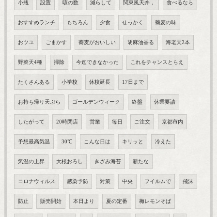
小瓶
設置
咳の数
減らして
関東風天丼，
食べるなら
おすすめランチ
もちろん
夕食
せっかく
蕎麦の味
おツユ
ごまかす
蕎麦がおいしい
胡麻油香る
海老天2本
野菜天4種
掃除
今迄できなかった
これをチャンスとらえ
たくさんある
小学校
休校延長
17日まで
お持ち帰り天ぷら
ゴールデンウィーク
終盤
休業要請
したがって
20時閉店
営業
毎日
ご注文
京都市内
予想最高気温
30℃
こんな日は
キリッと
冷えた
気温の上昇
大根おろし
きざみ海苔
新たな
コロナウィルス
感染予防
対策
中央
フイルムで
飛沫
防止
販売開始
本日より
夏の定番
梅レモンそば