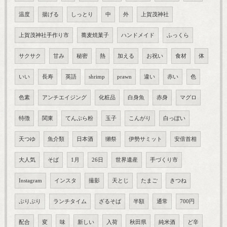
温度
揚げる
しっとり
中
外
上賀茂神社
上賀茂神社手作り市
蕎麦焼菓子
ハンドメイド
ふっくら
サクサク
甘み
秘密
熱
加える
お祝い
食材
体
いい
長寿
英語
shrimp
prawn
違い
赤い
色
色素
アンチエイジング
化粧品
白身魚
赤身
マグロ
特徴
関東
てんぷら粉
玉子
こんがり
白っぽい
天つゆ
魚介類
日本酒
獺祭
伊勢サミット
安倍首相
大人気
そば
1月
26日
世界遺産
手づくり市
Instagram
インスタ
撮影
天とじ
たまご
きつね
ぷりぷり
ランチタイム
ざるそば
半額
通常
700円
配合
変
味
新しい
入荷
秋田県
純米酒
ど辛