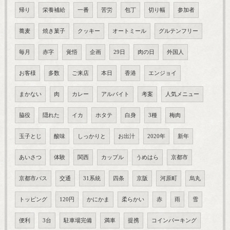
帰り
栄養補給
一番
苦労
包丁
切り幅
参加者
蕎麦
焼き菓子
クッキー
オートミール
グルテンフリー
毎月
赤字
覚悟
企画
29日
肉の日
外国人
お客様
多数
ご来店
本日
香港
エンジョイ
まかない
肉
カレー
アルバイト
考案
人気メニュー
脇役
隠れた
イカ
ホタテ
白身
3種
梅肉
玉子とじ
酸味
しっかりと
お出汁
2020年
新年
あいさつ
体験
関西
カップル
うめはら
京都市
京都市バス
交通
31系統
四条
京阪
河原町
烏丸
トッピング
120円
かにかま
柔らかい
赤
雨
雪
便利
3台
駐車場完備
満車
提携
コインパーキング