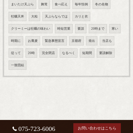
まいたけ天ぷら
舞茸
食べ応え
毎年恒例
冬の名物
牡蠣天丼
大粒
天ぷらならでは
カリと衣
クリーミーは牡蠣の味わい
時短営業
要請
20時まで
寒い
時期に
お蕎麦
緊急事態宣言
京都府
発出
当店も
従って
20時
完全閉店
なるべく
短期間
要請解除
一致団結
075-723-6006
お問い合わせはこちら