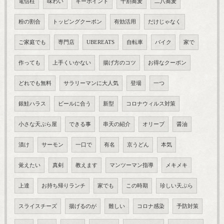
電信柱
味わい
キーポイント
十割蕎麦
二八蕎麦
粉の割合
トッピングクーポン
有効活用
だけじゃなく
ご家庭でも
専門店
UBEREATS
自転車
バイク
家で
作っても
上手くいかない
揚げ方のコツ
お得なクーポン
どれでも無料
サラリーマンに大人気
登場
一つ
銀鮭ハラス
ビールに合う
新型
コロナウィルス対策
小さな天ぷら屋
できる事
串天の紹介
オリーブ
醤油
漬け
サーモン
一口で
有名
京うどん
本気
覚えたい
真剣
教えます
マンツーマン指導
メキメキ
上達
お持ち帰りランチ
家でも
この時期
珍しい天ぷら
スライスチーズ
揚げるのが
難しい
コロナ感染
予防対策