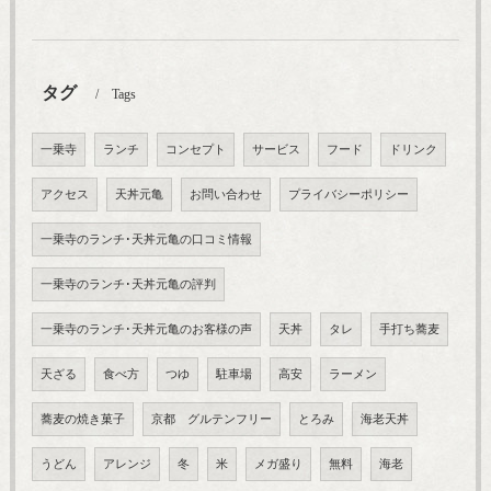
タグ
Tags
一乗寺
ランチ
コンセプト
サービス
フード
ドリンク
アクセス
天丼元亀
お問い合わせ
プライバシーポリシー
一乗寺のランチ･天丼元亀の口コミ情報
一乗寺のランチ･天丼元亀の評判
一乗寺のランチ･天丼元亀のお客様の声
天丼
タレ
手打ち蕎麦
天ざる
食べ方
つゆ
駐車場
高安
ラーメン
蕎麦の焼き菓子
京都 グルテンフリー
とろみ
海老天丼
うどん
アレンジ
冬
米
メガ盛り
無料
海老