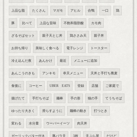
上品な脂
たくさん
マガモ
アヒル
合鴨
一口
鶏
豚
比べて
上品な旨味
不飽和脂肪酸
カモ肉
ざるそばセット
親子天とじ丼
鶏ささみ天
親子丼
お持ち帰り
美味しく食べる
電子レンジ
トースター
冷え込んだ夜
あんかけ
最近
メニューに追加
あんこうのきも
アンキモ
串天メニュー
天丼と手打ち蕎麦
食後に
コーヒー
UBER EATS
登録
店舗
ご家庭で
揚げたて
手打ちそば
麺棒
手の形
猫の手
てうちそば
ゆったり大きく
滑らすように
麺棒の動き
打つとき
変わる
水分量
ウーバーイーツ
肉天丼
ガーリックバター付き
豚バラ天
3枚
天ぷら屋
だけど