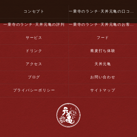
コンセプト
一乗寺のランチ･天丼元亀の口コミ情報
一乗寺のランチ･天丼元亀の評判
一乗寺のランチ･天丼元亀のお客様の声
サービス
フード
ドリンク
蕎麦打ち体験
アクセス
天丼元亀
ブログ
お問い合わせ
プライバシーポリシー
サイトマップ