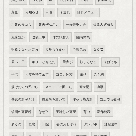
変更
お知らせ
和食
子連れ
隠れメニュー
お餅の天ぷら
餅天ぜんざい
一乗寺ランチ
知る人ぞ知る
風味豊か
改装工事
床の張替え
臨時休業
明るくなった店内
天丼もうまい
予想気温
２０℃
暑い一日
キリッと冷えた
蕎麦が
欲しくなる
そばうち
子供
ヒマを持て余す
コロナ休校
電話
ご予約
揚げたての天ぷら
メニューに困った
蕎麦湯
濃厚
蕎麦の湯がき汁
蕎麦粉を溶いて
作った蕎麦湯
当店でも使用
信州の蕎麦粉
なぜ？
美味しい蕎麦
育つ
新作発表
多くの
豆腐
田楽
春のおとずれ
タンポポ
通勤途中