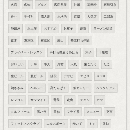
名店
名物
グルメ
広島県産
牡蠣
蕎麦粉
石臼引き
香り
手打ち
職人用
本格的
京都
人気店
二郎系
池田屋
お土産
おすすめ
お菓子
高野
ラーメン街道
徒歩
左京区
右京区
嵐山
蕎麦打ち体験
プライベートレッスン
手打ち蕎麦うめはら
穴子
下処理
おいしい
丁寧
串天
具材
人気
歯ごたえ
たこ
生ビール
瓶ビール
値段
アサヒ
エビス
￥500
鶏ささみ
ヘルシー
高たんぱく
低カロリー
ベジタリアン
レンコン
サツマイモ
野菜
定食
チキン
カツ
ミルフィーユ
豚バラ
重ね
フライ系
メニュー
充実
フィットネスクラブ
エルスポーツ
歩いて
すぐ
運動