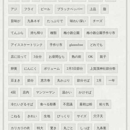
アジ
フライ
ピール
ブラックペッパー
上品
脂
旨味が
九条ネギ
たっぷりで
味わい深い
チーズ
てんぷら
持ち帰り
種類
梅小路公園
梅小路公園手作り市
アイススケートリンク
手作り市
glutenfree
どれでも
店に沿って
3台分
お昼間なら
熟の前
OK
親子
卵黄
にんにく
ボリューム
2月3日節分
上賀茂神社節分祭
豆まき
節分
恵方巻
丸かぶり
節分そば
2月
一年
4回
店内
マンツーマン
温かい
かけそば
冷たいざるそば
食べる順番
不思議
最初は粉
粘り気
こねる
きれい
生地
びっくり
サイズ
穴子天
カリカリの衣
特大
驚き
丸ごと
しっぽ
九条葱