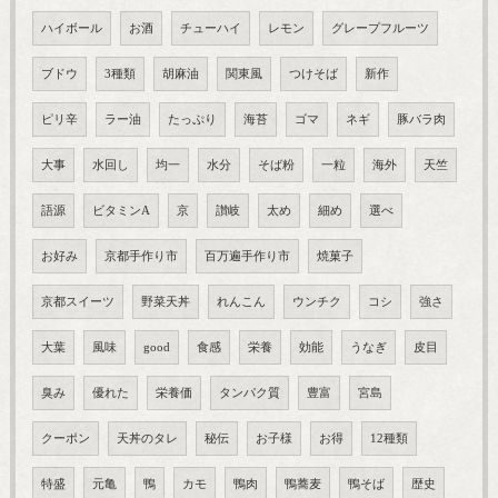
ハイボール
お酒
チューハイ
レモン
グレープフルーツ
ブドウ
3種類
胡麻油
関東風
つけそば
新作
ピリ辛
ラー油
たっぷり
海苔
ゴマ
ネギ
豚バラ肉
大事
水回し
均一
水分
そば粉
一粒
海外
天竺
語源
ビタミンA
京
讃岐
太め
細め
選べ
お好み
京都手作り市
百万遍手作り市
焼菓子
京都スイーツ
野菜天丼
れんこん
ウンチク
コシ
強さ
大葉
風味
good
食感
栄養
効能
うなぎ
皮目
臭み
優れた
栄養価
タンパク質
豊富
宮島
クーポン
天丼のタレ
秘伝
お子様
お得
12種類
特盛
元亀
鴨
カモ
鴨肉
鴨蕎麦
鴨そば
歴史