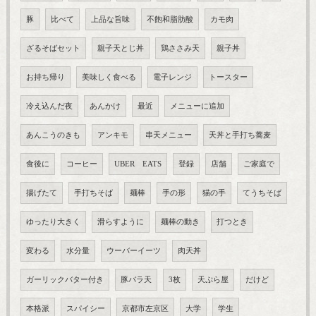
豚
比べて
上品な旨味
不飽和脂肪酸
カモ肉
ざるそばセット
親子天とじ丼
鶏ささみ天
親子丼
お持ち帰り
美味しく食べる
電子レンジ
トースター
冷え込んだ夜
あんかけ
最近
メニューに追加
あんこうのきも
アンキモ
串天メニュー
天丼と手打ち蕎麦
食後に
コーヒー
UBER EATS
登録
店舗
ご家庭で
揚げたて
手打ちそば
麺棒
手の形
猫の手
てうちそば
ゆったり大きく
滑らすように
麺棒の動き
打つとき
変わる
水分量
ウーバーイーツ
肉天丼
ガーリックバター付き
豚バラ天
3枚
天ぷら屋
だけど
本格派
スパイシー
京都市左京区
大学
学生