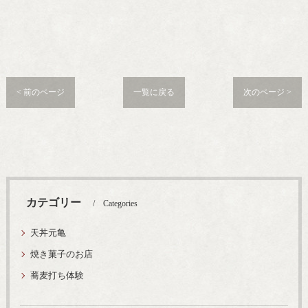
< 前のページ
一覧に戻る
次のページ >
カテゴリー
Categories
天丼元亀
焼き菓子のお店
蕎麦打ち体験