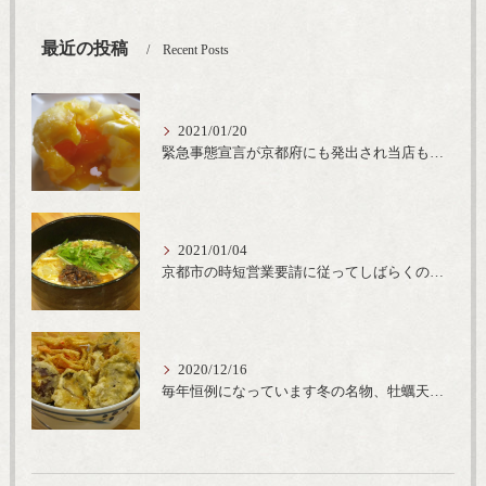
最近の投稿
Recent Posts
2021/01/20
緊急事態宣言が京都府にも発出され当店も要請に従って20時完全閉店という形で営業なるべく短期間での要請解除へ一致団結です
2021/01/04
京都市の時短営業要請に従ってしばらくの間20時までの営業とさせていただいております。寒い時期には温かいお蕎麦がおすすめ
2020/12/16
毎年恒例になっています冬の名物、牡蠣天丼が販売開始です、広島県産の大粒牡蠣を使用し天ぷらならではのカリと衣クリーミーな味わいをどうぞ