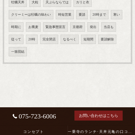
牡蠣天丼
大粒
天ぷらならでは
カリと衣
クリーミーは牡蠣の味わい
時短営業
要請
20時まで
寒い
時期に
お蕎麦
緊急事態宣言
京都府
発出
当店も
従って
20時
完全閉店
なるべく
短期間
要請解除
一致団結
075-723-6006
お問い合わせはこちら
コンセプト
一乗寺のランチ･天丼元亀の口コミ情報