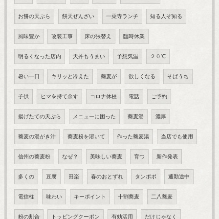
お餅の天ぷら
餅天ぜんざい
一乗寺ランチ
知る人ぞ知る
風味豊か
改装工事
床の張替え
臨時休業
明るくなった店内
天丼もうまい
予想気温
２０℃
暑い一日
キリッと冷えた
蕎麦が
欲しくなる
そばうち
子供
ヒマを持て余す
コロナ休校
電話
ご予約
揚げたての天ぷら
メニューに困った
蕎麦湯
濃厚
蕎麦の湯がき汁
蕎麦粉を溶いて
作った蕎麦湯
当店でも使用
信州の蕎麦粉
なぜ？
美味しい蕎麦
育つ
新作発表
多くの
豆腐
田楽
春のおとずれ
タンポポ
通勤途中
電信柱
味わい
キーポイント
十割蕎麦
二八蕎麦
粉の割合
トッピングクーポン
有効活用
だけじゃなく