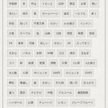
半熟卵
衣
中は
トロッと
以外
限定
お茶
熱い
冷たい
両方
新
ホームページ
誕生
一人でも
多く
存在
知って
千客万来
小さい
かき揚げ
インゲン
少食
テーブル
塩
山椒
七味
用意
味変
旨味
UP
食券
写真
珍しい
ボタン
60
入ってすぐ
大きな
パネル
全部
60種
入口
掲示
玉ねぎ
コツ
粉
粘度
密度
席数
32席
2人席
4人掛け
大人数
12席
中ジョッキ
500円
小ジョッキ
350円
樽生
喉越し
超
大きい
打ち粉
使い方
仕上がり
違う
贅沢
チビチビ
中瓶
アルコール
糖質制限
ハイボール
お酒
チューハイ
レモン
グレープフルーツ