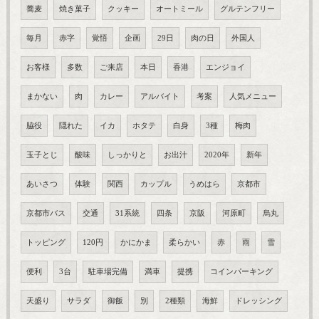
蕎麦
焼き菓子
クッキー
オートミール
グルテンフリー
毎月
赤字
覚悟
企画
29日
肉の日
外国人
お客様
多数
ご来店
本日
香港
エンジョイ
まかない
肉
カレー
アルバイト
考案
人気メニュー
脇役
隠れた
イカ
ホタテ
白身
3種
梅肉
玉子とじ
酸味
しっかりと
お出汁
2020年
新年
あいさつ
体験
関西
カップル
うめはら
京都市
京都市バス
交通
31系統
四条
京阪
河原町
烏丸
トッピング
120円
かにかま
柔らかい
赤
雨
雪
便利
3台
駐車場完備
満車
提携
コインパーキング
天盛り
サラダ
御飯
別
2種類
海鮮
ドレッシング