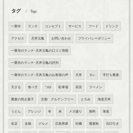
タグ
Tags
一乗寺
ランチ
コンセプト
サービス
フード
ドリンク
アクセス
天丼元亀
お問い合わせ
プライバシーポリシー
一乗寺のランチ･天丼元亀の口コミ情報
一乗寺のランチ･天丼元亀の評判
一乗寺のランチ･天丼元亀のお客様の声
天丼
タレ
手打ち蕎麦
天ざる
食べ方
つゆ
駐車場
高安
ラーメン
蕎麦の焼き菓子
京都 グルテンフリー
とろみ
海老天丼
うどん
アレンジ
冬
米
メガ盛り
無料
海老
名店
名物
グルメ
広島県産
牡蠣
蕎麦粉
石臼引き