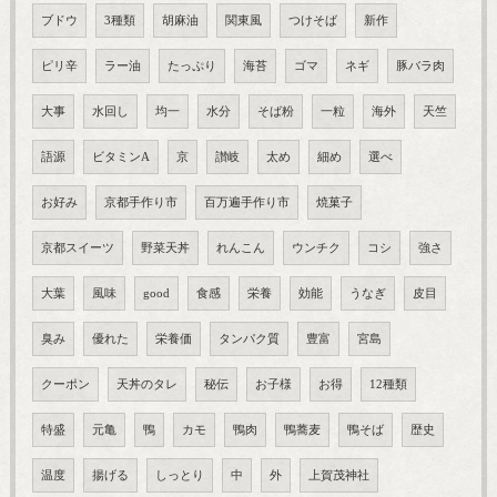
ブドウ
3種類
胡麻油
関東風
つけそば
新作
ピリ辛
ラー油
たっぷり
海苔
ゴマ
ネギ
豚バラ肉
大事
水回し
均一
水分
そば粉
一粒
海外
天竺
語源
ビタミンA
京
讃岐
太め
細め
選べ
お好み
京都手作り市
百万遍手作り市
焼菓子
京都スイーツ
野菜天丼
れんこん
ウンチク
コシ
強さ
大葉
風味
good
食感
栄養
効能
うなぎ
皮目
臭み
優れた
栄養価
タンパク質
豊富
宮島
クーポン
天丼のタレ
秘伝
お子様
お得
12種類
特盛
元亀
鴨
カモ
鴨肉
鴨蕎麦
鴨そば
歴史
温度
揚げる
しっとり
中
外
上賀茂神社