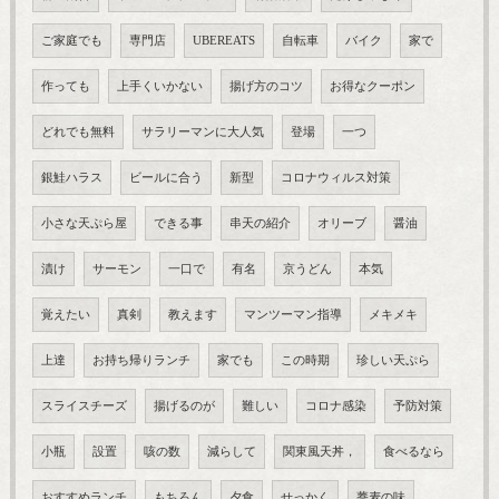
ご家庭でも
専門店
UBEREATS
自転車
バイク
家で
作っても
上手くいかない
揚げ方のコツ
お得なクーポン
どれでも無料
サラリーマンに大人気
登場
一つ
銀鮭ハラス
ビールに合う
新型
コロナウィルス対策
小さな天ぷら屋
できる事
串天の紹介
オリーブ
醤油
漬け
サーモン
一口で
有名
京うどん
本気
覚えたい
真剣
教えます
マンツーマン指導
メキメキ
上達
お持ち帰りランチ
家でも
この時期
珍しい天ぷら
スライスチーズ
揚げるのが
難しい
コロナ感染
予防対策
小瓶
設置
咳の数
減らして
関東風天丼，
食べるなら
おすすめランチ
もちろん
夕食
せっかく
蕎麦の味