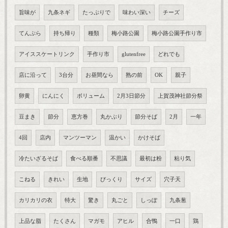
旨味が
九条ネギ
たっぷりで
味わい深い
チーズ
てんぷら
持ち帰り
種類
梅小路公園
梅小路公園手作り市
アイススケートリンク
手作り市
glutenfree
どれでも
店に沿って
3台分
お昼間なら
熟の前
OK
親子
卵黄
にんにく
ボリューム
2月3日節分
上賀茂神社節分祭
豆まき
節分
恵方巻
丸かぶり
節分そば
2月
一年
4回
店内
マンツーマン
温かい
かけそば
冷たいざるそば
食べる順番
不思議
最初は粉
粘り気
こねる
きれい
生地
びっくり
サイズ
穴子天
カリカリの衣
特大
驚き
丸ごと
しっぽ
九条葱
上品な脂
たくさん
マガモ
アヒル
合鴨
一口
鶏