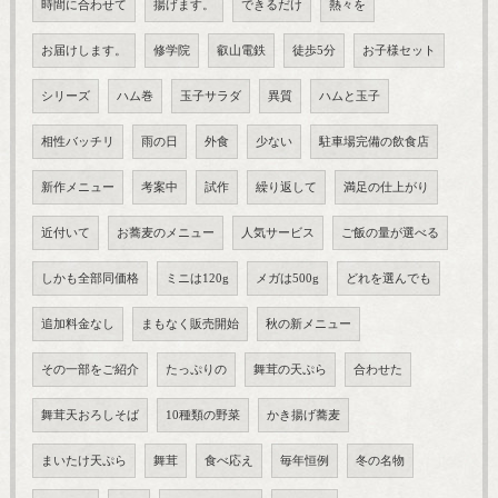
時間に合わせて
揚げます。
できるだけ
熱々を
お届けします。
修学院
叡山電鉄
徒歩5分
お子様セット
シリーズ
ハム巻
玉子サラダ
異質
ハムと玉子
相性バッチリ
雨の日
外食
少ない
駐車場完備の飲食店
新作メニュー
考案中
試作
繰り返して
満足の仕上がり
近付いて
お蕎麦のメニュー
人気サービス
ご飯の量が選べる
しかも全部同価格
ミニは120g
メガは500g
どれを選んでも
追加料金なし
まもなく販売開始
秋の新メニュー
その一部をご紹介
たっぷりの
舞茸の天ぷら
合わせた
舞茸天おろしそば
10種類の野菜
かき揚げ蕎麦
まいたけ天ぷら
舞茸
食べ応え
毎年恒例
冬の名物