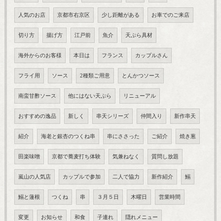
人気のお店
京都市右京区
少し距離がある
お車でのご来店
切り方
揚げ方
江戸前
魚介
天ぷら具材
海外からのお客様
本日は
フランス
カップルさん
フライ用
ソース
2種類ご用意
とんかつソース
南蛮甘酢ソース
他にはない天ぷら
リニューアル
おすすめの逸品
新しく
串天シリーズ
仲間入り
新作串天
紹介
海老と銀杏のつくね串
串にささった
ご紹介
焼き葱
田楽味噌
京都で蕎麦打ち体験
気兼ねなく
質問し放題
嵐山の人気店
カップルで参加
二人で協力
新作紹介
鰯
鰯と蓮根
つくね
串
３月５日
木曜日
営業時間
変更
お知らせ
和食
子連れ
隠れメニュー