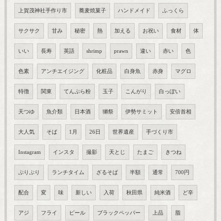
上賀茂神社手作り市
蕎麦焼菓子
ハンドメイド
ふっくら
サクサク
甘み
秘密
熱
加える
お祝い
食材
体
いい
長寿
英語
shrimp
prawn
違い
赤い
色
色素
アンチエイジング
化粧品
白身魚
赤身
マグロ
特徴
関東
てんぷら粉
玉子
こんがり
白っぽい
天つゆ
魚介類
日本酒
獺祭
伊勢サミット
安倍首相
大人気
そば
1月
26日
世界遺産
手づくり市
Instagram
インスタ
撮影
天とじ
たまご
きつね
ぷりぷり
ランチタイム
ざるそば
半額
通常
700円
配合
変
味
新しい
入荷
秋田県
純米酒
ど辛
アジ
フライ
ピール
ブラックペッパー
上品
脂