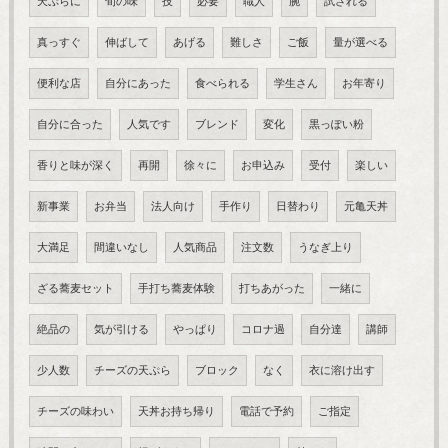
天ぷらに
旬の味
技
必要
職人
腕
試される
真っすぐ
伸ばして
あげる
難しさ
ご飯
量が選べる
便利な店
自分にあった
食べられる
学生さん
お年寄り
自分に合った
人気です
ブレンド
変化
黒っぽい粉
香りと味が深く
再開
徐々に
お申込み
受付
楽しい
新事業
お弁当
法人向け
手作り
日替わり
元亀天丼
大満足
間違いなし
人気商品
注文数
うなぎ上り
ざる蕎麦セット
手打ち蕎麦体験
打ちあがった
一緒に
絶品の
気が引ける
やっぱり
コロナ過
自分達
講師
少人数
チーズの天ぷら
ブロック
なく
衣に溶け出す
チーズの味わい
天丼お持ち帰り
電話で予約
ご指定