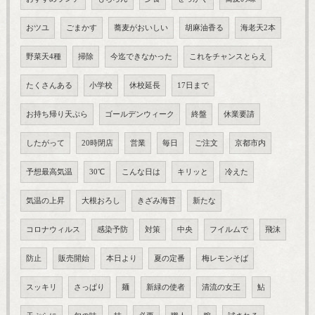
おツユ
ごまかす
蕎麦がおいしい
胡麻油香る
海老天2本
野菜天4種
掃除
今迄できなかった
これをチャンスとらえ
たくさんある
小学校
休校延長
17日まで
お持ち帰り天ぷら
ゴールデンウィーク
終盤
休業要請
したがって
20時閉店
営業
毎日
ご注文
京都市内
予想最高気温
30℃
こんな日は
キリッと
冷えた
気温の上昇
大根おろし
きざみ海苔
新たな
コロナウィルス
感染予防
対策
中央
フイルムで
飛沫
防止
販売開始
本日より
夏の定番
梅レモンそば
スッキリ
さっぱり
麺
新緑の使者
清流の女王
鮎