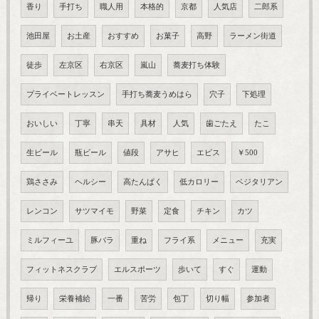
香り
手打ち
職人用
本格的
京都
人気店
二郎系
池田屋
お土産
おすすめ
お菓子
高野
ラーメン街道
徒歩
左京区
右京区
嵐山
蕎麦打ち体験
プライベートレッスン
手打ち蕎麦うめはら
穴子
下処理
おいしい
丁寧
串天
具材
人気
歯ごたえ
たこ
生ビール
瓶ビール
値段
アサヒ
エビス
￥500
鶏ささみ
ヘルシー
高たんぱく
低カロリー
ベジタリアン
レンコン
サツマイモ
野菜
定食
チキン
カツ
ミルフィーユ
豚バラ
重ね
フライ系
メニュー
充実
フィットネスクラブ
エルスポーツ
歩いて
すぐ
運動
帰り
栄養補給
一番
苦労
包丁
切り幅
参加者