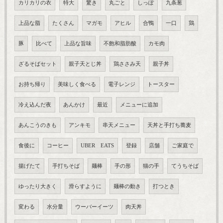
カリカリの衣
特大
驚き
丸ごと
しっぽ
九条葱
上品な脂
たくさん
マガモ
アヒル
合鴨
一口
鶏
豚
比べて
上品な旨味
不飽和脂肪酸
カモ肉
ざるそばセット
親子天とじ丼
鶏ささみ天
親子丼
お持ち帰り
美味しく食べる
電子レンジ
トースター
冷え込んだ夜
あんかけ
最近
メニューに追加
あんこうのきも
アンキモ
串天メニュー
天丼と手打ち蕎麦
食後に
コーヒー
UBER EATS
登録
店舗
ご家庭で
揚げたて
手打ちそば
麺棒
手の形
猫の手
てうちそば
ゆったり大きく
滑らすように
麺棒の動き
打つとき
変わる
水分量
ウーバーイーツ
肉天丼