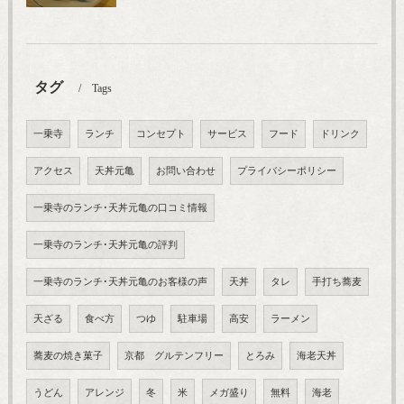
タグ
Tags
一乗寺
ランチ
コンセプト
サービス
フード
ドリンク
アクセス
天丼元亀
お問い合わせ
プライバシーポリシー
一乗寺のランチ･天丼元亀の口コミ情報
一乗寺のランチ･天丼元亀の評判
一乗寺のランチ･天丼元亀のお客様の声
天丼
タレ
手打ち蕎麦
天ざる
食べ方
つゆ
駐車場
高安
ラーメン
蕎麦の焼き菓子
京都 グルテンフリー
とろみ
海老天丼
うどん
アレンジ
冬
米
メガ盛り
無料
海老