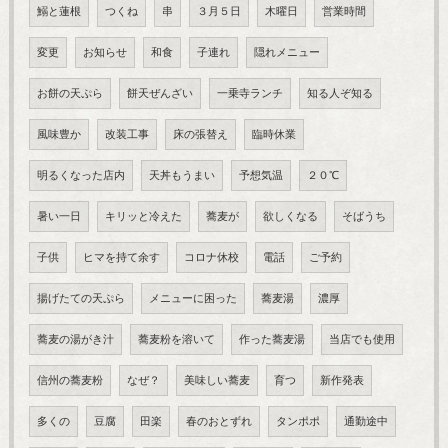
鰯と蓮根
つくね
串
３月５日
木曜日
営業時間
変更
お知らせ
和食
子連れ
隠れメニュー
お餅の天ぷら
餅天ぜんざい
一乗寺ランチ
知る人ぞ知る
風味豊か
改装工事
床の張替え
臨時休業
明るくなった店内
天丼もうまい
予想気温
２０℃
暑い一日
キリッと冷えた
蕎麦が
欲しくなる
そばうち
子供
ヒマを持て余す
コロナ休校
電話
ご予約
揚げたての天ぷら
メニューに困った
蕎麦湯
濃厚
蕎麦の湯がき汁
蕎麦粉を溶いて
作った蕎麦湯
当店でも使用
信州の蕎麦粉
なぜ？
美味しい蕎麦
育つ
新作発表
多くの
豆腐
田楽
春のおとずれ
タンポポ
通勤途中