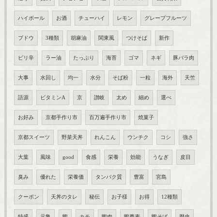
ハイボール
お酒
チューハイ
レモン
グレープフルーツ
ブドウ
3種類
胡麻油
関東風
つけそば
新作
ピリ辛
ラー油
たっぷり
海苔
ゴマ
ネギ
豚バラ肉
大事
水回し
均一
水分
そば粉
一粒
海外
天竺
語源
ビタミンA
京
讃岐
太め
細め
選べ
お好み
京都手作り市
百万遍手作り市
焼菓子
京都スイーツ
野菜天丼
れんこん
ウンチク
コシ
強さ
大葉
風味
good
食感
栄養
効能
うなぎ
皮目
臭み
優れた
栄養価
タンパク質
豊富
宮島
クーポン
天丼のタレ
秘伝
お子様
お得
12種類
特盛
元亀
鴨
カモ
鴨肉
鴨蕎麦
鴨そば
歴史