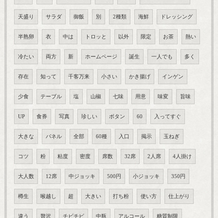
天盛り
サラダ
御飯
別
2種類
海鮮
ドレッシング
半熟卵
衣
中は
トロッと
以外
限定
お茶
熱い
冷たい
両方
新
ホームページ
誕生
一人でも
多く
存在
知って
千客万来
小さい
かき揚げ
インゲン
少食
テーブル
塩
山椒
七味
用意
味変
旨味
UP
食券
写真
珍しい
ボタン
60
入ってすぐ
大きな
パネル
全部
60種
入口
掲示
玉ねぎ
コツ
粉
粘度
密度
席数
32席
2人席
4人掛け
大人数
12席
中ジョッキ
500円
小ジョッキ
350円
樽生
喉越し
超
大きい
打ち粉
使い方
仕上がり
違う
贅沢
チビチビ
中瓶
アルコール
糖質制限