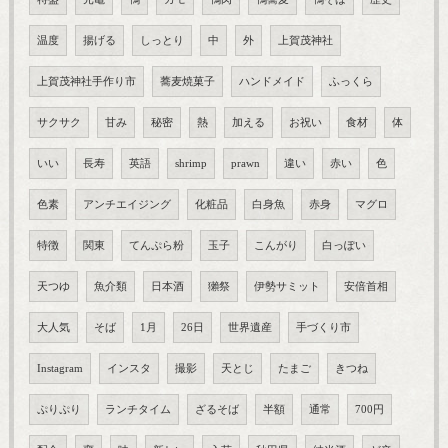
温度
揚げる
しっとり
中
外
上賀茂神社
上賀茂神社手作り市
蕎麦焼菓子
ハンドメイド
ふっくら
サクサク
甘み
秘密
熱
加える
お祝い
食材
体
いい
長寿
英語
shrimp
prawn
違い
赤い
色
色素
アンチエイジング
化粧品
白身魚
赤身
マグロ
特徴
関東
てんぷら粉
玉子
こんがり
白っぽい
天つゆ
魚介類
日本酒
獺祭
伊勢サミット
安倍首相
大人気
そば
1月
26日
世界遺産
手づくり市
Instagram
インスタ
撮影
天とじ
たまご
きつね
ぷりぷり
ランチタイム
ざるそば
半額
通常
700円