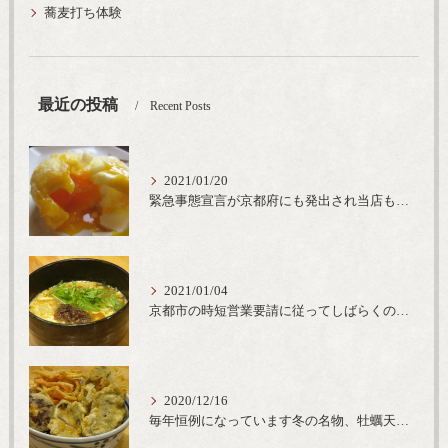
蕎麦打ち体験
最近の投稿
Recent Posts
2021/01/20
緊急事態宣言が京都府にも発出され当店も要請に従って20時完全閉店という形で営業なるべく短期間での要請解除へ一致団結です
2021/01/04
京都市の時短営業要請に従ってしばらくの間20時までの営業とさせていただいております。寒い時期には温かいお蕎麦がおすすめ
2020/12/16
毎年恒例になっています冬の名物、牡蠣天丼が販売開始です、広島県産の大粒牡蠣を使用し天ぷらならではのカリと衣クリーミーな味わいをどうぞ