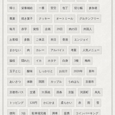
帰り
栄養補給
一番
苦労
包丁
切り幅
参加者
蕎麦
焼き菓子
クッキー
オートミール
グルテンフリー
毎月
赤字
覚悟
企画
29日
肉の日
外国人
お客様
多数
ご来店
本日
香港
エンジョイ
まかない
肉
カレー
アルバイト
考案
人気メニュー
脇役
隠れた
イカ
ホタテ
白身
3種
梅肉
玉子とじ
酸味
しっかりと
お出汁
2020年
新年
あいさつ
体験
関西
カップル
うめはら
京都市
京都市バス
交通
31系統
四条
京阪
河原町
烏丸
トッピング
120円
かにかま
柔らかい
赤
雨
雪
便利
3台
駐車場完備
満車
提携
コインパーキング