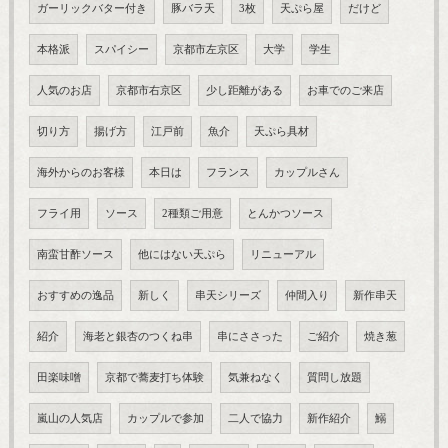
ガーリックバター付き
豚バラ天
3枚
天ぷら屋
だけど
本格派
スパイシー
京都市左京区
大学
学生
人気のお店
京都市右京区
少し距離がある
お車でのご来店
切り方
揚げ方
江戸前
魚介
天ぷら具材
海外からのお客様
本日は
フランス
カップルさん
フライ用
ソース
2種類ご用意
とんかつソース
南蛮甘酢ソース
他にはない天ぷら
リニューアル
おすすめの逸品
新しく
串天シリーズ
仲間入り
新作串天
紹介
海老と銀杏のつくね串
串にささった
ご紹介
焼き葱
田楽味噌
京都で蕎麦打ち体験
気兼ねなく
質問し放題
嵐山の人気店
カップルで参加
二人で協力
新作紹介
鰯