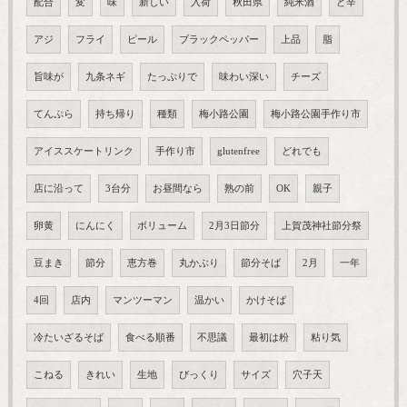
配合
変
味
新しい
入荷
秋田県
純米酒
ど辛
アジ
フライ
ピール
ブラックペッパー
上品
脂
旨味が
九条ネギ
たっぷりで
味わい深い
チーズ
てんぷら
持ち帰り
種類
梅小路公園
梅小路公園手作り市
アイススケートリンク
手作り市
glutenfree
どれでも
店に沿って
3台分
お昼間なら
熟の前
OK
親子
卵黄
にんにく
ボリューム
2月3日節分
上賀茂神社節分祭
豆まき
節分
恵方巻
丸かぶり
節分そば
2月
一年
4回
店内
マンツーマン
温かい
かけそば
冷たいざるそば
食べる順番
不思議
最初は粉
粘り気
こねる
きれい
生地
びっくり
サイズ
穴子天