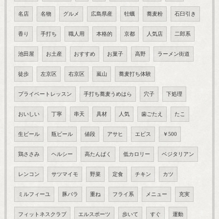
名店
名物
グルメ
広島県産
牡蠣
蕎麦粉
石臼引き
香り
手打ち
職人用
本格的
京都
人気店
二郎系
池田屋
お土産
おすすめ
お菓子
高野
ラーメン街道
徒歩
左京区
右京区
嵐山
蕎麦打ち体験
プライベートレッスン
手打ち蕎麦うめはら
穴子
下処理
おいしい
丁寧
串天
具材
人気
歯ごたえ
たこ
生ビール
瓶ビール
値段
アサヒ
エビス
￥500
鶏ささみ
ヘルシー
高たんぱく
低カロリー
ベジタリアン
レンコン
サツマイモ
野菜
定食
チキン
カツ
ミルフィーユ
豚バラ
重ね
フライ系
メニュー
充実
フィットネスクラブ
エルスポーツ
歩いて
すぐ
運動