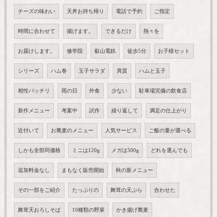
チーズの味わい
天丼お持ち帰り
電話で予約
ご指定
時間に合わせて
揚げます。
できるだけ
熱々を
お届けします。
修学院
叡山電鉄
徒歩5分
お子様セット
シリーズ
ハム巻
玉子サラダ
異質
ハムと玉子
相性バッチリ
雨の日
外食
少ない
駐車場完備の飲食店
新作メニュー
考案中
試作
繰り返して
満足の仕上がり
近付いて
お蕎麦のメニュー
人気サービス
ご飯の量が選べる
しかも全部同価格
ミニは120g
メガは500g
どれを選んでも
追加料金なし
まもなく販売開始
秋の新メニュー
その一部をご紹介
たっぷりの
舞茸の天ぷら
合わせた
舞茸天おろしそば
10種類の野菜
かき揚げ蕎麦