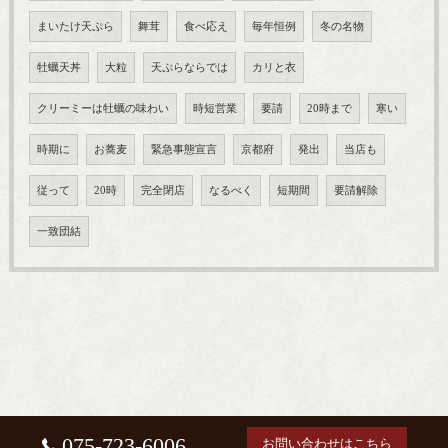
まいたけ天ぷら
舞茸
食べ応え
毎年恒例
冬の名物
牡蠣天丼
大粒
天ぷらならでは
カリと衣
クリーミーは牡蠣の味わい
時短営業
要請
20時まで
寒い
時期に
お蕎麦
緊急事態宣言
京都府
発出
当店も
従って
20時
完全閉店
なるべく
短期間
要請解除
一致団結
075-723-6006
お問い合わせはこちら