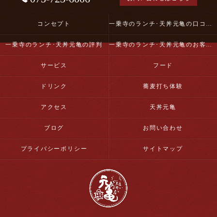
コンセプト
一乗寺のランチ･天丼元亀の口コミ情報
一乗寺のランチ･天丼元亀の評判
一乗寺のランチ･天丼元亀のお客様の声
サービス
フード
ドリンク
蕎麦打ち体験
アクセス
天丼元亀
ブログ
お問い合わせ
プライバシーポリシー
サイトマップ