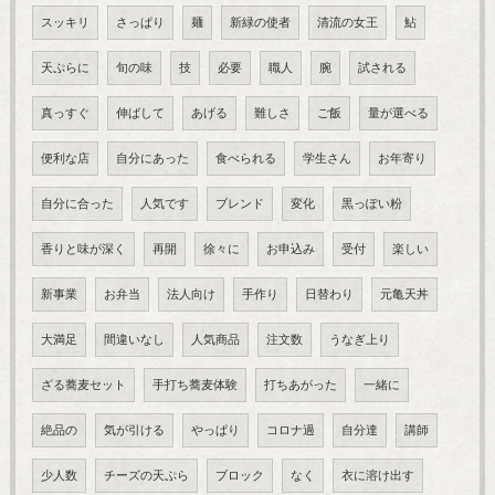
スッキリ
さっぱり
麺
新緑の使者
清流の女王
鮎
天ぷらに
旬の味
技
必要
職人
腕
試される
真っすぐ
伸ばして
あげる
難しさ
ご飯
量が選べる
便利な店
自分にあった
食べられる
学生さん
お年寄り
自分に合った
人気です
ブレンド
変化
黒っぽい粉
香りと味が深く
再開
徐々に
お申込み
受付
楽しい
新事業
お弁当
法人向け
手作り
日替わり
元亀天丼
大満足
間違いなし
人気商品
注文数
うなぎ上り
ざる蕎麦セット
手打ち蕎麦体験
打ちあがった
一緒に
絶品の
気が引ける
やっぱり
コロナ過
自分達
講師
少人数
チーズの天ぷら
ブロック
なく
衣に溶け出す