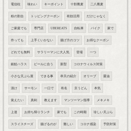
電信柱
味わい
キーポイント
十割蕎麦
二八蕎麦
粉の割合
トッピングクーポン
有効活用
だけじゃなく
ご家庭でも
専門店
UBEREATS
自転車
バイク
家で
作っても
上手くいかない
揚げ方のコツ
お得なクーポン
どれでも無料
サラリーマンに大人気
登場
一つ
銀鮭ハラス
ビールに合う
新型
コロナウィルス対策
小さな天ぷら屋
できる事
串天の紹介
オリーブ
醤油
漬け
サーモン
一口で
有名
京うどん
本気
覚えたい
真剣
教えます
マンツーマン指導
メキメキ
上達
お持ち帰りランチ
家でも
この時期
珍しい天ぷら
スライスチーズ
揚げるのが
難しい
コロナ感染
予防対策