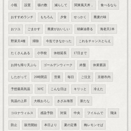
小瓶
設置
咳の数
減らして
関東風天丼，
食べるなら
おすすめランチ
もちろん
夕食
せっかく
蕎麦の味
おツユ
ごまかす
蕎麦がおいしい
胡麻油香る
海老天2本
野菜天4種
掃除
今迄できなかった
これをチャンスとらえ
たくさんある
小学校
休校延長
17日まで
お持ち帰り天ぷら
ゴールデンウィーク
終盤
休業要請
したがって
20時閉店
営業
毎日
ご注文
京都市内
予想最高気温
30℃
こんな日は
キリッと
冷えた
気温の上昇
大根おろし
きざみ海苔
新たな
コロナウィルス
感染予防
対策
中央
フイルムで
飛沫
防止
販売開始
本日より
夏の定番
梅レモンそば