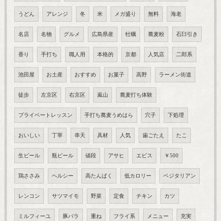
うどん
アレンジ
冬
米
メガ盛り
無料
海老
名店
名物
グルメ
広島県産
牡蠣
蕎麦粉
石臼引き
香り
手打ち
職人用
本格的
京都
人気店
二郎系
池田屋
お土産
おすすめ
お菓子
高野
ラーメン街道
徒歩
左京区
右京区
嵐山
蕎麦打ち体験
プライベートレッスン
手打ち蕎麦うめはら
穴子
下処理
おいしい
丁寧
串天
具材
人気
歯ごたえ
たこ
生ビール
瓶ビール
値段
アサヒ
エビス
￥500
鶏ささみ
ヘルシー
高たんぱく
低カロリー
ベジタリアン
レンコン
サツマイモ
野菜
定食
チキン
カツ
ミルフィーユ
豚バラ
重ね
フライ系
メニュー
充実