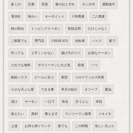
多くの
豆腐
田楽
春のおとずれ
タンポポ
通勤途中
電信柱
味わい
キーポイント
十割蕎麦
二八蕎麦
粉の割合
トッピングクーポン
有効活用
だけじゃなく
ご家庭でも
専門店
UBEREATS
自転車
バイク
家で
作っても
上手くいかない
揚げ方のコツ
お得なクーポン
どれでも無料
サラリーマンに大人気
登場
一つ
銀鮭ハラス
ビールに合う
新型
コロナウィルス対策
小さな天ぷら屋
できる事
串天の紹介
オリーブ
醤油
漬け
サーモン
一口で
有名
京うどん
本気
覚えたい
真剣
教えます
マンツーマン指導
メキメキ
上達
お持ち帰りランチ
家でも
この時期
珍しい天ぷら