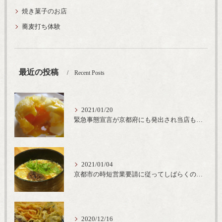
焼き菓子のお店
蕎麦打ち体験
最近の投稿
Recent Posts
2021/01/20
緊急事態宣言が京都府にも発出され当店も要請に従って20時完全閉店という形で営業なるべく短期間での要請解除へ一致団結です
2021/01/04
京都市の時短営業要請に従ってしばらくの間20時までの営業とさせていただいております。寒い時期には温かいお蕎麦がおすすめ
2020/12/16