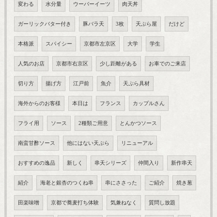
変わる
水分量
ウーバーイーツ
肉天丼
ガーリックバター付き
豚バラ天
3枚
天ぷら屋
だけど
本格派
スパイシー
京都市左京区
大学
学生
人気のお店
京都市右京区
少し距離がある
お車でのご来店
切り方
揚げ方
江戸前
魚介
天ぷら具材
海外からのお客様
本日は
フランス
カップルさん
フライ用
ソース
2種類ご用意
とんかつソース
南蛮甘酢ソース
他にはない天ぷら
リニューアル
おすすめの逸品
新しく
串天シリーズ
仲間入り
新作串天
紹介
海老と銀杏のつくね串
串にささった
ご紹介
焼き葱
田楽味噌
京都で蕎麦打ち体験
気兼ねなく
質問し放題