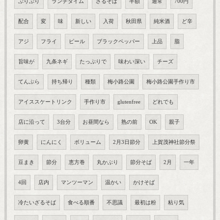
ぷりぷり
ランチタイム
ざるそば
半額
通常
700円
配合
変
味
新しい
入荷
秋田県
純米酒
ど辛
アジ
フライ
ピール
ブラックペッパー
上品
脂
旨味が
九条ネギ
たっぷりで
味わい深い
チーズ
てんぷら
持ち帰り
種類
梅小路公園
梅小路公園手作り市
アイススケートリンク
手作り市
glutenfree
どれでも
店に沿って
3台分
お昼間なら
熟の前
OK
親子
卵黄
にんにく
ボリューム
2月3日節分
上賀茂神社節分祭
豆まき
節分
恵方巻
丸かぶり
節分そば
2月
一年
4回
店内
マンツーマン
温かい
かけそば
冷たいざるそば
食べる順番
不思議
最初は粉
粘り気