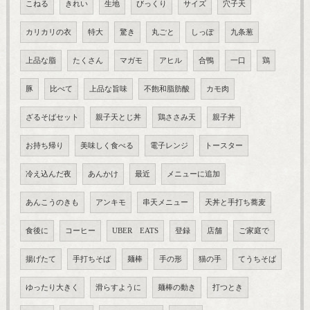
こねる
きれい
生地
びっくり
サイズ
穴子天
カリカリの衣
特大
驚き
丸ごと
しっぽ
九条葱
上品な脂
たくさん
マガモ
アヒル
合鴨
一口
鶏
豚
比べて
上品な旨味
不飽和脂肪酸
カモ肉
ざるそばセット
親子天とじ丼
鶏ささみ天
親子丼
お持ち帰り
美味しく食べる
電子レンジ
トースター
冷え込んだ夜
あんかけ
最近
メニューに追加
あんこうのきも
アンキモ
串天メニュー
天丼と手打ち蕎麦
食後に
コーヒー
UBER EATS
登録
店舗
ご家庭で
揚げたて
手打ちそば
麺棒
手の形
猫の手
てうちそば
ゆったり大きく
滑らすように
麺棒の動き
打つとき