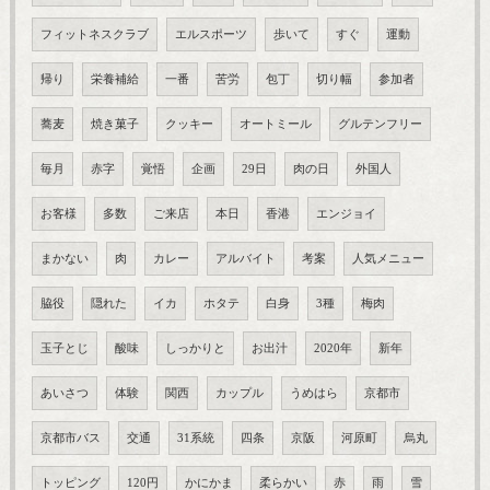
フィットネスクラブ
エルスポーツ
歩いて
すぐ
運動
帰り
栄養補給
一番
苦労
包丁
切り幅
参加者
蕎麦
焼き菓子
クッキー
オートミール
グルテンフリー
毎月
赤字
覚悟
企画
29日
肉の日
外国人
お客様
多数
ご来店
本日
香港
エンジョイ
まかない
肉
カレー
アルバイト
考案
人気メニュー
脇役
隠れた
イカ
ホタテ
白身
3種
梅肉
玉子とじ
酸味
しっかりと
お出汁
2020年
新年
あいさつ
体験
関西
カップル
うめはら
京都市
京都市バス
交通
31系統
四条
京阪
河原町
烏丸
トッピング
120円
かにかま
柔らかい
赤
雨
雪