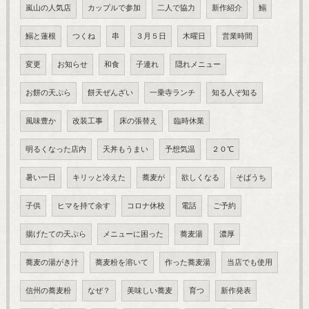
嵐山の人気店
カップルで参加
二人で協力
新作紹介
鰯
鰯と蓮根
つくね
串
３月５日
木曜日
営業時間
変更
お知らせ
和食
子連れ
隠れメニュー
お餅の天ぷら
餅天ぜんざい
一乗寺ランチ
知る人ぞ知る
風味豊か
改装工事
床の張替え
臨時休業
明るくなった店内
天丼もうまい
予想気温
２０℃
暑い一日
キリッと冷えた
蕎麦が
欲しくなる
そばうち
子供
ヒマを持て余す
コロナ休校
電話
ご予約
揚げたての天ぷら
メニューに困った
蕎麦湯
濃厚
蕎麦の湯がき汁
蕎麦粉を溶いて
作った蕎麦湯
当店でも使用
信州の蕎麦粉
なぜ？
美味しい蕎麦
育つ
新作発表