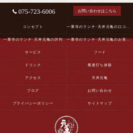
075-723-6006
お問い合わせはこちら
コンセプト
一乗寺のランチ･天丼元亀の口コミ情報
一乗寺のランチ･天丼元亀の評判
一乗寺のランチ･天丼元亀のお客様の声
サービス
フード
ドリンク
蕎麦打ち体験
アクセス
天丼元亀
ブログ
お問い合わせ
プライバシーポリシー
サイトマップ