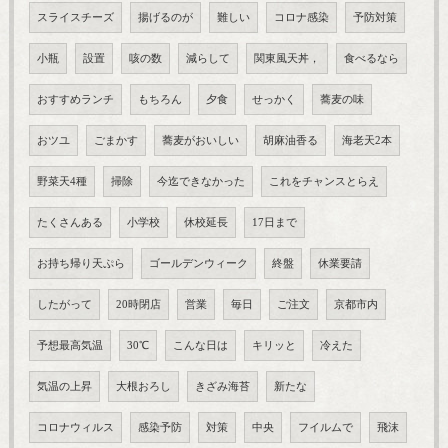
スライスチーズ
揚げるのが
難しい
コロナ感染
予防対策
小瓶
設置
咳の数
減らして
関東風天丼，
食べるなら
おすすめランチ
もちろん
夕食
せっかく
蕎麦の味
おツユ
ごまかす
蕎麦がおいしい
胡麻油香る
海老天2本
野菜天4種
掃除
今迄できなかった
これをチャンスとらえ
たくさんある
小学校
休校延長
17日まで
お持ち帰り天ぷら
ゴールデンウィーク
終盤
休業要請
したがって
20時閉店
営業
毎日
ご注文
京都市内
予想最高気温
30℃
こんな日は
キリッと
冷えた
気温の上昇
大根おろし
きざみ海苔
新たな
コロナウィルス
感染予防
対策
中央
フイルムで
飛沫