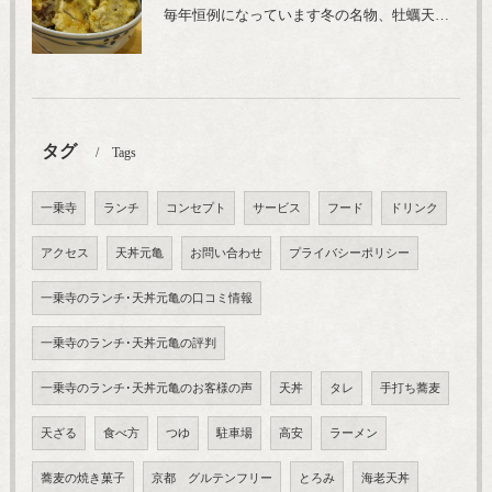
毎年恒例になっています冬の名物、牡蠣天丼が販売開始です、広島県産の大粒牡蠣を使用し天ぷらならではのカリと衣クリーミーな味わいをどうぞ
タグ
Tags
一乗寺
ランチ
コンセプト
サービス
フード
ドリンク
アクセス
天丼元亀
お問い合わせ
プライバシーポリシー
一乗寺のランチ･天丼元亀の口コミ情報
一乗寺のランチ･天丼元亀の評判
一乗寺のランチ･天丼元亀のお客様の声
天丼
タレ
手打ち蕎麦
天ざる
食べ方
つゆ
駐車場
高安
ラーメン
蕎麦の焼き菓子
京都 グルテンフリー
とろみ
海老天丼