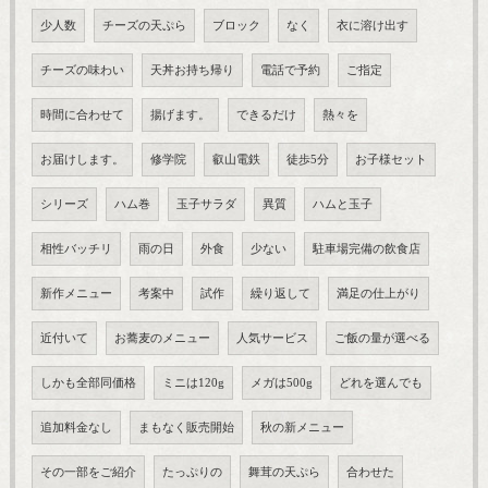
少人数
チーズの天ぷら
ブロック
なく
衣に溶け出す
チーズの味わい
天丼お持ち帰り
電話で予約
ご指定
時間に合わせて
揚げます。
できるだけ
熱々を
お届けします。
修学院
叡山電鉄
徒歩5分
お子様セット
シリーズ
ハム巻
玉子サラダ
異質
ハムと玉子
相性バッチリ
雨の日
外食
少ない
駐車場完備の飲食店
新作メニュー
考案中
試作
繰り返して
満足の仕上がり
近付いて
お蕎麦のメニュー
人気サービス
ご飯の量が選べる
しかも全部同価格
ミニは120g
メガは500g
どれを選んでも
追加料金なし
まもなく販売開始
秋の新メニュー
その一部をご紹介
たっぷりの
舞茸の天ぷら
合わせた