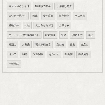
舞茸天おろしそば
10種類の野菜
かき揚げ蕎麦
まいたけ天ぷら
舞茸
食べ応え
毎年恒例
冬の名物
牡蠣天丼
大粒
天ぷらならでは
カリと衣
クリーミーは牡蠣の味わい
時短営業
要請
20時まで
寒い
時期に
お蕎麦
緊急事態宣言
京都府
発出
当店も
従って
20時
完全閉店
なるべく
短期間
要請解除
一致団結