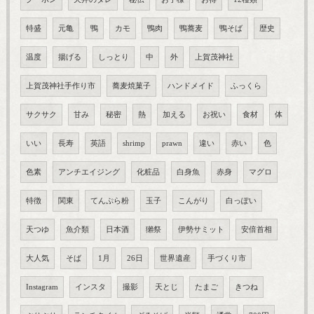
特盛
元亀
鴨
カモ
鴨肉
鴨蕎麦
鴨そば
歴史
温度
揚げる
しっとり
中
外
上賀茂神社
上賀茂神社手作り市
蕎麦焼菓子
ハンドメイド
ふっくら
サクサク
甘み
秘密
熱
加える
お祝い
食材
体
いい
長寿
英語
shrimp
prawn
違い
赤い
色
色素
アンチエイジング
化粧品
白身魚
赤身
マグロ
特徴
関東
てんぷら粉
玉子
こんがり
白っぽい
天つゆ
魚介類
日本酒
獺祭
伊勢サミット
安倍首相
大人気
そば
1月
26日
世界遺産
手づくり市
Instagram
インスタ
撮影
天とじ
たまご
きつね