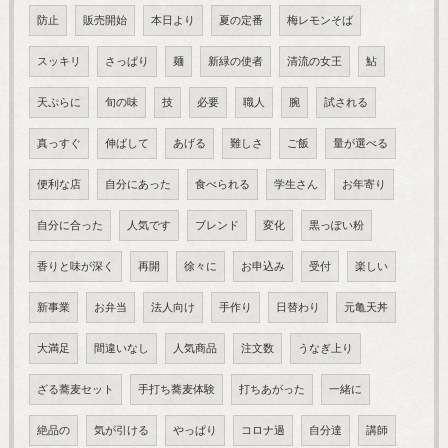
防止
販売開始
本日より
夏の定番
梅レモンそば
スッキリ
さっぱり
麺
新緑の使者
清流の女王
鮎
天ぷらに
旬の味
技
必要
職人
腕
試される
真っすぐ
伸ばして
あげる
難しさ
ご飯
量が選べる
便利な店
自分にあった
食べられる
学生さん
お年寄り
自分に合った
人気です
ブレンド
変化
黒っぽい粉
香りと味が深く
再開
徐々に
お申込み
受付
楽しい
新事業
お弁当
法人向け
手作り
日替わり
元亀天丼
大満足
間違いなし
人気商品
注文数
うなぎ上り
ざる蕎麦セット
手打ち蕎麦体験
打ちあがった
一緒に
絶品の
気が引ける
やっぱり
コロナ過
自分達
講師