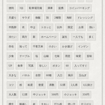
便利
3台
駐車場完備
満車
提携
コインパーキング
天盛り
サラダ
御飯
別
2種類
海鮮
ドレッシング
半熟卵
衣
中は
トロッと
以外
限定
お茶
熱い
冷たい
両方
新
ホームページ
誕生
一人でも
多く
存在
知って
千客万来
小さい
かき揚げ
インゲン
少食
テーブル
塩
山椒
七味
用意
味変
旨味
UP
食券
写真
珍しい
ボタン
60
入ってすぐ
大きな
パネル
全部
60種
入口
掲示
玉ねぎ
コツ
粉
粘度
密度
席数
32席
2人席
4人掛け
大人数
12席
中ジョッキ
500円
小ジョッキ
350円
樽生
喉越し
超
大きい
打ち粉
使い方
仕上がり