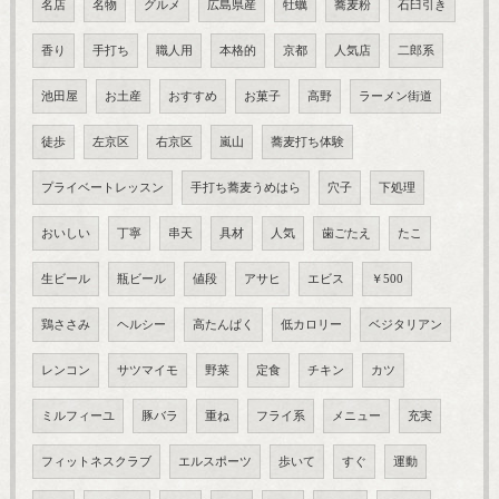
名店
名物
グルメ
広島県産
牡蠣
蕎麦粉
石臼引き
香り
手打ち
職人用
本格的
京都
人気店
二郎系
池田屋
お土産
おすすめ
お菓子
高野
ラーメン街道
徒歩
左京区
右京区
嵐山
蕎麦打ち体験
プライベートレッスン
手打ち蕎麦うめはら
穴子
下処理
おいしい
丁寧
串天
具材
人気
歯ごたえ
たこ
生ビール
瓶ビール
値段
アサヒ
エビス
￥500
鶏ささみ
ヘルシー
高たんぱく
低カロリー
ベジタリアン
レンコン
サツマイモ
野菜
定食
チキン
カツ
ミルフィーユ
豚バラ
重ね
フライ系
メニュー
充実
フィットネスクラブ
エルスポーツ
歩いて
すぐ
運動