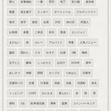
帰り
栄養補給
一番
苦労
包丁
切り幅
参加者
蕎麦
焼き菓子
クッキー
オートミール
グルテンフリー
毎月
赤字
覚悟
企画
29日
肉の日
外国人
お客様
多数
ご来店
本日
香港
エンジョイ
まかない
肉
カレー
アルバイト
考案
人気メニュー
脇役
隠れた
イカ
ホタテ
白身
3種
梅肉
玉子とじ
酸味
しっかりと
お出汁
2020年
新年
あいさつ
体験
関西
カップル
うめはら
京都市
京都市バス
交通
31系統
四条
京阪
河原町
烏丸
トッピング
120円
かにかま
柔らかい
赤
雨
雪
便利
3台
駐車場完備
満車
提携
コインパーキング