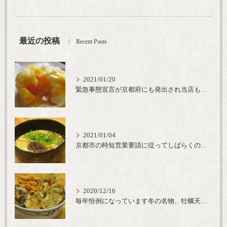
最近の投稿
Recent Posts
2021/01/20
緊急事態宣言が京都府にも発出され当店も要請に従って20時完全閉店という形で営業なるべく短期間での要請解除へ一致団結です
2021/01/04
京都市の時短営業要請に従ってしばらくの間20時までの営業とさせていただいております。寒い時期には温かいお蕎麦がおすすめ
2020/12/16
毎年恒例になっています冬の名物、牡蠣天丼が販売開始です、広島県産の大粒牡蠣を使用し天ぷらならではのカリと衣クリーミーな味わいをどうぞ