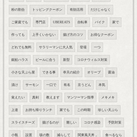
粉の割合
トッピングクーポン
有効活用
だけじゃなく
ご家庭でも
専門店
UBEREATS
自転車
バイク
家で
作っても
上手くいかない
揚げ方のコツ
お得なクーポン
どれでも無料
サラリーマンに大人気
登場
一つ
銀鮭ハラス
ビールに合う
新型
コロナウィルス対策
小さな天ぷら屋
できる事
串天の紹介
オリーブ
醤油
漬け
サーモン
一口で
有名
京うどん
本気
覚えたい
真剣
教えます
マンツーマン指導
メキメキ
上達
お持ち帰りランチ
家でも
この時期
珍しい天ぷら
スライスチーズ
揚げるのが
難しい
コロナ感染
予防対策
小瓶
設置
咳の数
減らして
関東風天丼，
食べるなら