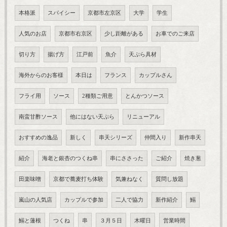
本格派
スパイシー
京都市左京区
大学
学生
人気のお店
京都市右京区
少し距離がある
お車でのご来店
切り方
揚げ方
江戸前
魚介
天ぷら具材
海外からのお客様
本日は
フランス
カップルさん
フライ用
ソース
2種類ご用意
とんかつソース
南蛮甘酢ソース
他にはない天ぷら
リニューアル
おすすめの逸品
新しく
串天シリーズ
仲間入り
新作串天
紹介
海老と銀杏のつくね串
串にささった
ご紹介
焼き葱
田楽味噌
京都で蕎麦打ち体験
気兼ねなく
質問し放題
嵐山の人気店
カップルで参加
二人で協力
新作紹介
鰯
鰯と蓮根
つくね
串
３月５日
木曜日
営業時間