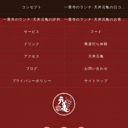
コンセプト
一乗寺のランチ･天丼元亀の口コミ情報
一乗寺のランチ･天丼元亀の評判
一乗寺のランチ･天丼元亀のお客様の声
サービス
フード
ドリンク
蕎麦打ち体験
アクセス
天丼元亀
ブログ
お問い合わせ
プライバシーポリシー
サイトマップ