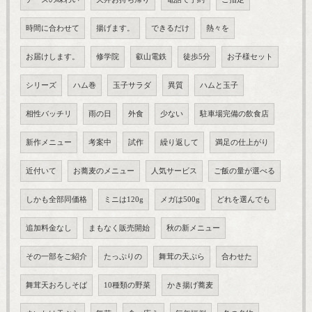
時間に合わせて
揚げます。
できるだけ
熱々を
お届けします。
修学院
叡山電鉄
徒歩5分
お子様セット
シリーズ
ハム巻
玉子サラダ
異質
ハムと玉子
相性バッチリ
雨の日
外食
少ない
駐車場完備の飲食店
新作メニュー
考案中
試作
繰り返して
満足の仕上がり
近付いて
お蕎麦のメニュー
人気サービス
ご飯の量が選べる
しかも全部同価格
ミニは120g
メガは500g
どれを選んでも
追加料金なし
まもなく販売開始
秋の新メニュー
その一部をご紹介
たっぷりの
舞茸の天ぷら
合わせた
舞茸天おろしそば
10種類の野菜
かき揚げ蕎麦