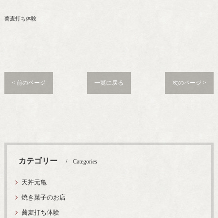
蕎麦打ち体験
< 前のページ
一覧に戻る
次のページ >
カテゴリー
Categories
天丼元亀
焼き菓子のお店
蕎麦打ち体験