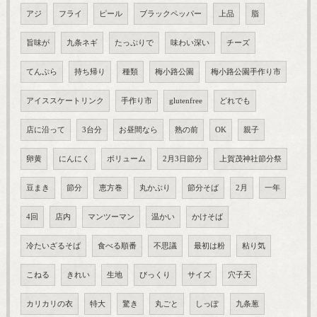
アジ
フライ
ピール
ブラックペッパー
上品
脂
旨味が
九条ネギ
たっぷりで
味わい深い
チーズ
てんぷら
持ち帰り
種類
梅小路公園
梅小路公園手作り市
アイススケートリンク
手作り市
glutenfree
どれでも
店に沿って
3台分
お昼間なら
熟の前
OK
親子
卵黄
にんにく
ボリューム
2月3日節分
上賀茂神社節分祭
豆まき
節分
恵方巻
丸かぶり
節分そば
2月
一年
4回
店内
マンツーマン
温かい
かけそば
冷たいざるそば
食べる順番
不思議
最初は粉
粘り気
こねる
きれい
生地
びっくり
サイズ
穴子天
カリカリの衣
特大
驚き
丸ごと
しっぽ
九条葱