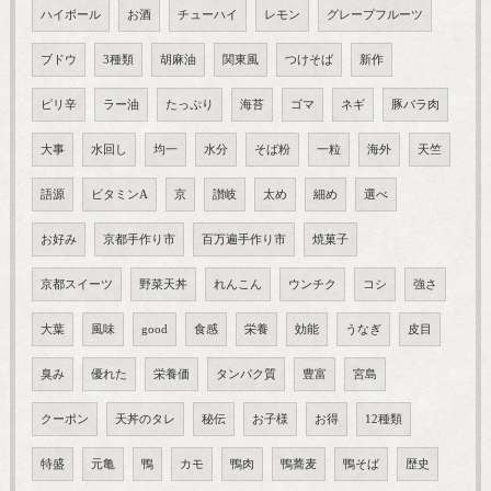
ハイボール
お酒
チューハイ
レモン
グレープフルーツ
ブドウ
3種類
胡麻油
関東風
つけそば
新作
ピリ辛
ラー油
たっぷり
海苔
ゴマ
ネギ
豚バラ肉
大事
水回し
均一
水分
そば粉
一粒
海外
天竺
語源
ビタミンA
京
讃岐
太め
細め
選べ
お好み
京都手作り市
百万遍手作り市
焼菓子
京都スイーツ
野菜天丼
れんこん
ウンチク
コシ
強さ
大葉
風味
good
食感
栄養
効能
うなぎ
皮目
臭み
優れた
栄養価
タンパク質
豊富
宮島
クーポン
天丼のタレ
秘伝
お子様
お得
12種類
特盛
元亀
鴨
カモ
鴨肉
鴨蕎麦
鴨そば
歴史