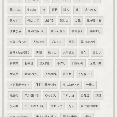
天ぷらに
旬の味
技
必要
職人
腕
試される
真っすぐ
伸ばして
あげる
難しさ
ご飯
量が選べる
便利な店
自分にあった
食べられる
学生さん
お年寄り
自分に合った
人気です
ブレンド
変化
黒っぽい粉
香りと味が深く
再開
徐々に
お申込み
受付
楽しい
新事業
お弁当
法人向け
手作り
日替わり
元亀天丼
大満足
間違いなし
人気商品
注文数
うなぎ上り
ざる蕎麦セット
手打ち蕎麦体験
打ちあがった
一緒に
絶品の
気が引ける
やっぱり
コロナ過
自分達
講師
少人数
チーズの天ぷら
ブロック
なく
衣に溶け出す
チーズの味わい
天丼お持ち帰り
電話で予約
ご指定