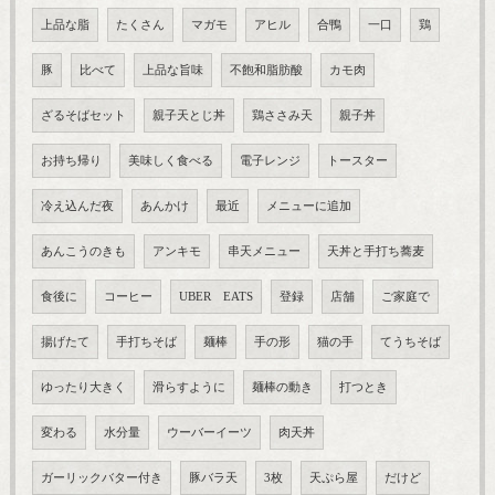
上品な脂
たくさん
マガモ
アヒル
合鴨
一口
鶏
豚
比べて
上品な旨味
不飽和脂肪酸
カモ肉
ざるそばセット
親子天とじ丼
鶏ささみ天
親子丼
お持ち帰り
美味しく食べる
電子レンジ
トースター
冷え込んだ夜
あんかけ
最近
メニューに追加
あんこうのきも
アンキモ
串天メニュー
天丼と手打ち蕎麦
食後に
コーヒー
UBER EATS
登録
店舗
ご家庭で
揚げたて
手打ちそば
麺棒
手の形
猫の手
てうちそば
ゆったり大きく
滑らすように
麺棒の動き
打つとき
変わる
水分量
ウーバーイーツ
肉天丼
ガーリックバター付き
豚バラ天
3枚
天ぷら屋
だけど