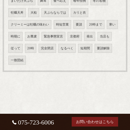
まいたけ天ぷら
舞茸
食べ応え
毎年恒例
冬の名物
牡蠣天丼
大粒
天ぷらならでは
カリと衣
クリーミーは牡蠣の味わい
時短営業
要請
20時まで
寒い
時期に
お蕎麦
緊急事態宣言
京都府
発出
当店も
従って
20時
完全閉店
なるべく
短期間
要請解除
一致団結
075-723-6006
お問い合わせはこちら