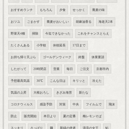
おすすめランチ
もちろん
夕食
せっかく
蕎麦の味
おツユ
ごまかす
蕎麦がおいしい
胡麻油香る
海老天2本
野菜天4種
掃除
今迄できなかった
これをチャンスとらえ
たくさんある
小学校
休校延長
17日まで
お持ち帰り天ぷら
ゴールデンウィーク
終盤
休業要請
したがって
20時閉店
営業
毎日
ご注文
京都市内
予想最高気温
30℃
こんな日は
キリッと
冷えた
気温の上昇
大根おろし
きざみ海苔
新たな
コロナウィルス
感染予防
対策
中央
フイルムで
飛沫
防止
販売開始
本日より
夏の定番
梅レモンそば
スッキリ
さっぱり
麺
新緑の使者
清流の女王
鮎