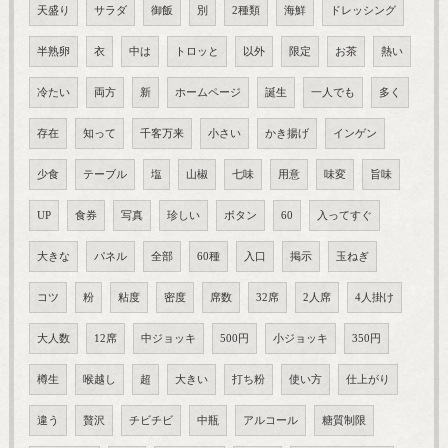
天盛り
サラダ
御飯
別
2種類
海鮮
ドレッシング
半熟卵
衣
中は
トロッと
以外
限定
お茶
熱い
冷たい
両方
新
ホームページ
誕生
一人でも
多く
存在
知って
千客万来
小さい
かき揚げ
インゲン
少食
テーブル
塩
山椒
七味
用意
味変
旨味
UP
食券
写真
珍しい
ボタン
60
入ってすぐ
大きな
パネル
全部
60種
入口
掲示
玉ねぎ
コツ
粉
粘度
密度
席数
32席
2人席
4人掛け
大人数
12席
中ジョッキ
500円
小ジョッキ
350円
樽生
喉越し
超
大きい
打ち粉
使い方
仕上がり
違う
贅沢
チビチビ
中瓶
アルコール
糖質制限