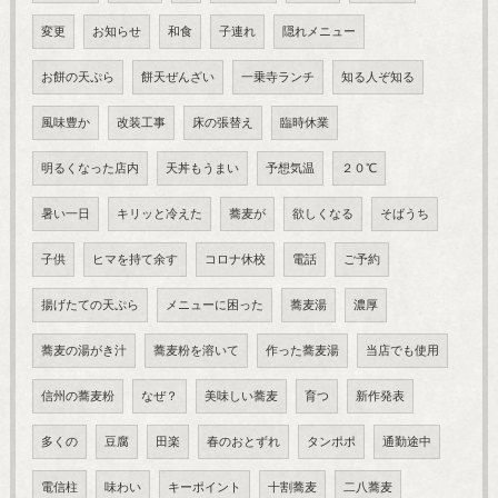
変更
お知らせ
和食
子連れ
隠れメニュー
お餅の天ぷら
餅天ぜんざい
一乗寺ランチ
知る人ぞ知る
風味豊か
改装工事
床の張替え
臨時休業
明るくなった店内
天丼もうまい
予想気温
２０℃
暑い一日
キリッと冷えた
蕎麦が
欲しくなる
そばうち
子供
ヒマを持て余す
コロナ休校
電話
ご予約
揚げたての天ぷら
メニューに困った
蕎麦湯
濃厚
蕎麦の湯がき汁
蕎麦粉を溶いて
作った蕎麦湯
当店でも使用
信州の蕎麦粉
なぜ？
美味しい蕎麦
育つ
新作発表
多くの
豆腐
田楽
春のおとずれ
タンポポ
通勤途中
電信柱
味わい
キーポイント
十割蕎麦
二八蕎麦