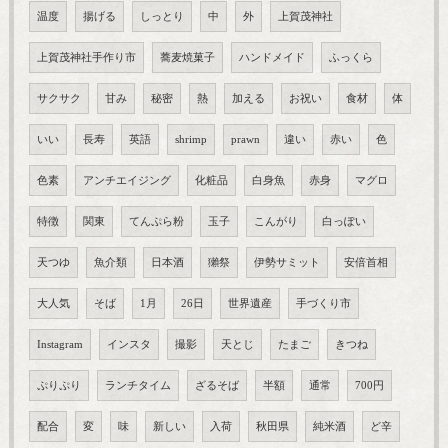
温度
揚げる
しっとり
中
外
上賀茂神社
上賀茂神社手作り市
蕎麦焼菓子
ハンドメイド
ふっくら
サクサク
甘み
秘密
熱
加える
お祝い
食材
体
いい
長寿
英語
shrimp
prawn
違い
赤い
色
色素
アンチエイジング
化粧品
白身魚
赤身
マグロ
特徴
関東
てんぷら粉
玉子
こんがり
白っぽい
天つゆ
魚介類
日本酒
獺祭
伊勢サミット
安倍首相
大人気
そば
1月
26日
世界遺産
手づくり市
Instagram
インスタ
撮影
天とじ
たまご
きつね
ぷりぷり
ランチタイム
ざるそば
半額
通常
700円
配合
変
味
新しい
入荷
秋田県
純米酒
ど辛