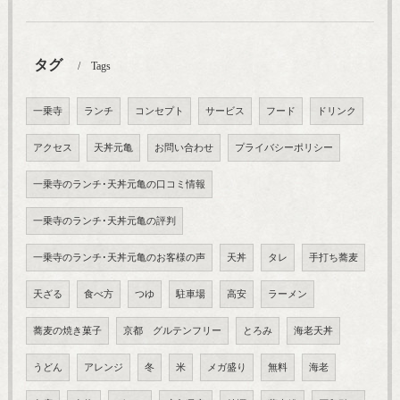
タグ
Tags
一乗寺
ランチ
コンセプト
サービス
フード
ドリンク
アクセス
天丼元亀
お問い合わせ
プライバシーポリシー
一乗寺のランチ･天丼元亀の口コミ情報
一乗寺のランチ･天丼元亀の評判
一乗寺のランチ･天丼元亀のお客様の声
天丼
タレ
手打ち蕎麦
天ざる
食べ方
つゆ
駐車場
高安
ラーメン
蕎麦の焼き菓子
京都 グルテンフリー
とろみ
海老天丼
うどん
アレンジ
冬
米
メガ盛り
無料
海老