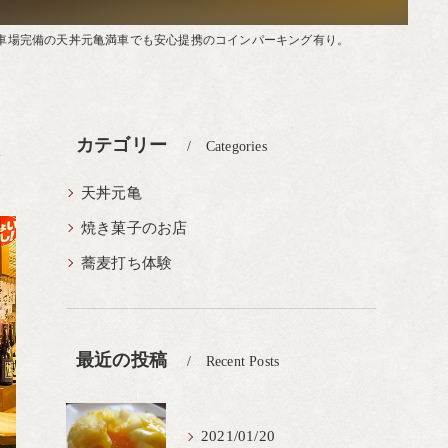
車場完備の天丼元亀満車でも安心提携のコインパーキング有り。
。
カテゴリー
Categories
天丼元亀
焼き菓子のお店
蕎麦打ち体験
最近の投稿
Recent Posts
2021/01/20