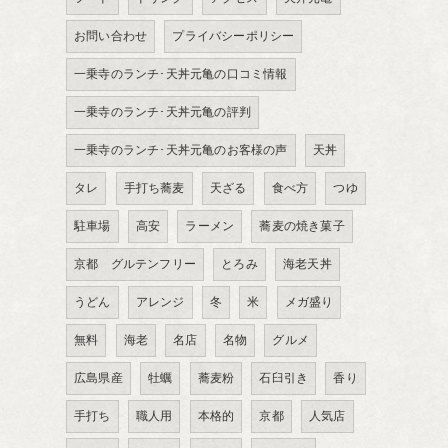
お問い合わせ
プライバシーポリシー
一乗寺のランチ･天丼元亀の口コミ情報
一乗寺のランチ･天丼元亀の評判
一乗寺のランチ･天丼元亀のお客様の声
天丼
タレ
手打ち蕎麦
天ざる
食べ方
つゆ
駐車場
高安
ラーメン
蕎麦の焼き菓子
京都 グルテンフリー
とろみ
海老天丼
うどん
アレンジ
冬
米
メガ盛り
無料
海老
名店
名物
グルメ
広島県産
牡蠣
蕎麦粉
石臼引き
香り
手打ち
職人用
本格的
京都
人気店