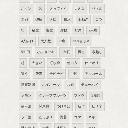
ボタン
60
入ってすぐ
大きな
パネル
全部
60種
入口
掲示
玉ねぎ
コツ
粉
粘度
密度
席数
32席
2人席
4人掛け
大人数
12席
中ジョッキ
500円
小ジョッキ
350円
樽生
喉越し
超
大きい
打ち粉
使い方
仕上がり
違う
贅沢
チビチビ
中瓶
アルコール
糖質制限
ハイボール
お酒
チューハイ
レモン
グレープフルーツ
ブドウ
3種類
胡麻油
関東風
つけそば
新作
ピリ辛
ラー油
たっぷり
海苔
ゴマ
ネギ