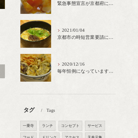
緊急事態宣言が京都府にも発出され当店も要請に従って20時完全閉店という形で営業なるべく短期間での要請解除へ一致団結です
2021/01/04
京都市の時短営業要請に従ってしばらくの間20時までの営業とさせていただいております。寒い時期には温かいお蕎麦がおすすめ
2020/12/16
毎年恒例になっています冬の名物、牡蠣天丼が販売開始です、広島県産の大粒牡蠣を使用し天ぷらならではのカリと衣クリーミーな味わいをどうぞ
>
タグ
Tags
一乗寺
ランチ
コンセプト
サービス
フード
ドリンク
アクセス
天丼元亀