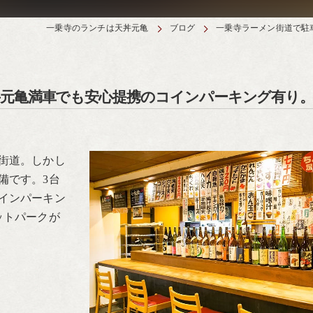
一乗寺のランチは天丼元亀
ブログ
一乗寺ラーメン街道で駐
丼元亀満車でも安心提携のコインパーキング有り
街道。しかし
備です。3台
インパーキン
ットパークが