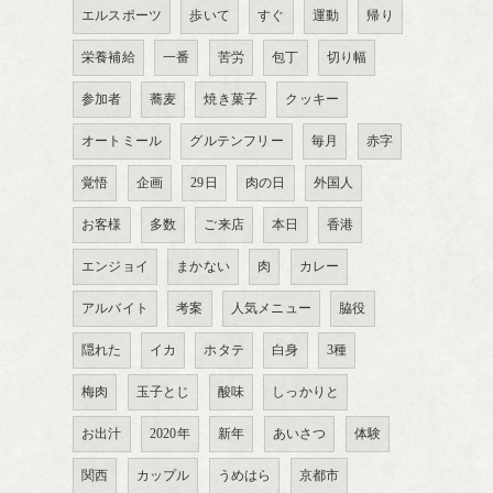
エルスポーツ
歩いて
すぐ
運動
帰り
栄養補給
一番
苦労
包丁
切り幅
参加者
蕎麦
焼き菓子
クッキー
オートミール
グルテンフリー
毎月
赤字
覚悟
企画
29日
肉の日
外国人
お客様
多数
ご来店
本日
香港
エンジョイ
まかない
肉
カレー
アルバイト
考案
人気メニュー
脇役
隠れた
イカ
ホタテ
白身
3種
梅肉
玉子とじ
酸味
しっかりと
お出汁
2020年
新年
あいさつ
体験
関西
カップル
うめはら
京都市