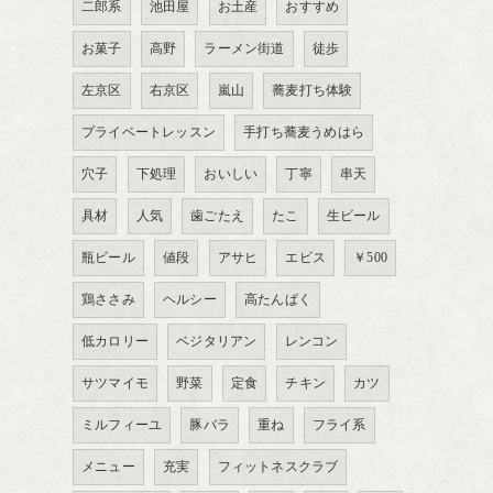
二郎系
池田屋
お土産
おすすめ
お菓子
高野
ラーメン街道
徒歩
左京区
右京区
嵐山
蕎麦打ち体験
プライベートレッスン
手打ち蕎麦うめはら
穴子
下処理
おいしい
丁寧
串天
具材
人気
歯ごたえ
たこ
生ビール
瓶ビール
値段
アサヒ
エビス
￥500
鶏ささみ
ヘルシー
高たんぱく
低カロリー
ベジタリアン
レンコン
サツマイモ
野菜
定食
チキン
カツ
ミルフィーユ
豚バラ
重ね
フライ系
メニュー
充実
フィットネスクラブ