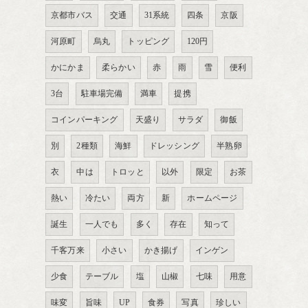
京都市バス
交通
31系統
四条
京阪
河原町
烏丸
トッピング
120円
かにかま
柔らかい
赤
雨
雪
便利
3台
駐車場完備
満車
提携
コインパーキング
天盛り
サラダ
御飯
別
2種類
海鮮
ドレッシング
半熟卵
衣
中は
トロッと
以外
限定
お茶
熱い
冷たい
両方
新
ホームページ
誕生
一人でも
多く
存在
知って
千客万来
小さい
かき揚げ
インゲン
少食
テーブル
塩
山椒
七味
用意
味変
旨味
UP
食券
写真
珍しい