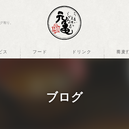
グ有り。
ビス
フード
ドリンク
蕎麦
ブログ