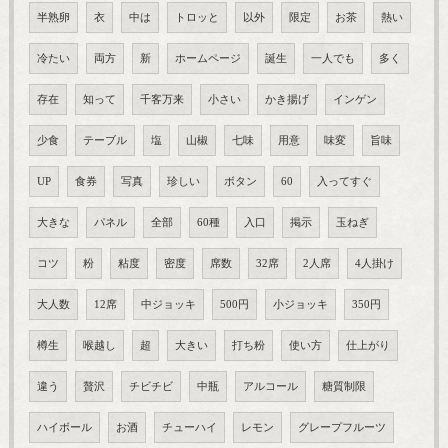
半熟卵
衣
中は
トロッと
以外
限定
お茶
熱い
冷たい
両方
新
ホームページ
誕生
一人でも
多く
存在
知って
千客万来
小さい
かき揚げ
インゲン
少食
テーブル
塩
山椒
七味
用意
味変
旨味
UP
食券
写真
珍しい
ボタン
60
入ってすぐ
大きな
パネル
全部
60種
入口
掲示
玉ねぎ
コツ
粉
粘度
密度
席数
32席
2人席
4人掛け
大人数
12席
中ジョッキ
500円
小ジョッキ
350円
樽生
喉越し
超
大きい
打ち粉
使い方
仕上がり
違う
贅沢
チビチビ
中瓶
アルコール
糖質制限
ハイボール
お酒
チューハイ
レモン
グレープフルーツ