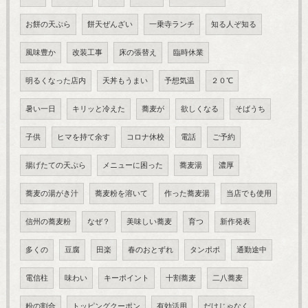
お餅の天ぷら
餅天ぜんざい
一乗寺ランチ
知る人ぞ知る
風味豊か
改装工事
床の張替え
臨時休業
明るくなった店内
天丼もうまい
予想気温
２０℃
暑い一日
キリッと冷えた
蕎麦が
欲しくなる
そばうち
子供
ヒマを持て余す
コロナ休校
電話
ご予約
揚げたての天ぷら
メニューに困った
蕎麦湯
濃厚
蕎麦の湯がき汁
蕎麦粉を溶いて
作った蕎麦湯
当店でも使用
信州の蕎麦粉
なぜ？
美味しい蕎麦
育つ
新作発表
多くの
豆腐
田楽
春のおとずれ
タンポポ
通勤途中
電信柱
味わい
キーポイント
十割蕎麦
二八蕎麦
粉の割合
トッピングクーポン
有効活用
だけじゃなく