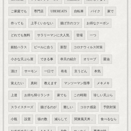
ご家庭でも
専門店
UBEREATS
自転車
バイク
家で
作っても
上手くいかない
揚げ方のコツ
お得なクーポン
どれでも無料
サラリーマンに大人気
登場
一つ
銀鮭ハラス
ビールに合う
新型
コロナウィルス対策
小さな天ぷら屋
できる事
串天の紹介
オリーブ
醤油
漬け
サーモン
一口で
有名
京うどん
本気
覚えたい
真剣
教えます
マンツーマン指導
メキメキ
上達
お持ち帰りランチ
家でも
この時期
珍しい天ぷら
スライスチーズ
揚げるのが
難しい
コロナ感染
予防対策
小瓶
設置
咳の数
減らして
関東風天丼，
食べるなら