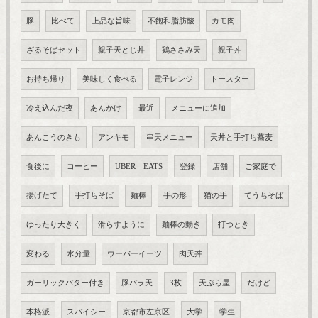
豚
比べて
上品な旨味
不飽和脂肪酸
カモ肉
ざるそばセット
親子天とじ丼
鶏ささみ天
親子丼
お持ち帰り
美味しく食べる
電子レンジ
トースター
冷え込んだ夜
あんかけ
最近
メニューに追加
あんこうのきも
アンキモ
串天メニュー
天丼と手打ち蕎麦
食後に
コーヒー
UBER EATS
登録
店舗
ご家庭で
揚げたて
手打ちそば
麺棒
手の形
猫の手
てうちそば
ゆったり大きく
滑らすように
麺棒の動き
打つとき
変わる
水分量
ウーバーイーツ
肉天丼
ガーリックバター付き
豚バラ天
3枚
天ぷら屋
だけど
本格派
スパイシー
京都市左京区
大学
学生