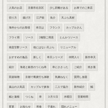
人気のお店
京都市右京区
少し距離がある
お車でのご来店
切り方
揚げ方
江戸前
魚介
天ぷら具材
海外からのお客様
本日は
フランス
カップルさん
フライ用
ソース
2種類ご用意
とんかつソース
南蛮甘酢ソース
他にはない天ぷら
リニューアル
おすすめの逸品
新しく
串天シリーズ
仲間入り
新作串天
紹介
海老と銀杏のつくね串
串にささった
ご紹介
焼き葱
田楽味噌
京都で蕎麦打ち体験
気兼ねなく
質問し放題
嵐山の人気店
カップルで参加
二人で協力
新作紹介
鰯
鰯と蓮根
つくね
串
３月５日
木曜日
営業時間
変更
お知らせ
和食
子連れ
隠れメニュー