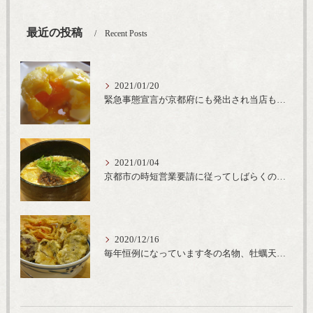
最近の投稿
Recent Posts
2021/01/20
緊急事態宣言が京都府にも発出され当店も要請に従って20時完全閉店という形で営業なるべく短期間での要請解除へ一致団結です
2021/01/04
京都市の時短営業要請に従ってしばらくの間20時までの営業とさせていただいております。寒い時期には温かいお蕎麦がおすすめ
2020/12/16
毎年恒例になっています冬の名物、牡蠣天丼が販売開始です、広島県産の大粒牡蠣を使用し天ぷらならではのカリと衣クリーミーな味わいをどうぞ