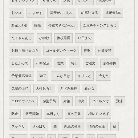
おすすめランチ
もちろん
夕食
せっかく
蕎麦の味
おツユ
ごまかす
蕎麦がおいしい
胡麻油香る
海老天2本
野菜天4種
掃除
今迄できなかった
これをチャンスとらえ
たくさんある
小学校
休校延長
17日まで
お持ち帰り天ぷら
ゴールデンウィーク
終盤
休業要請
したがって
20時閉店
営業
毎日
ご注文
京都市内
予想最高気温
30℃
こんな日は
キリッと
冷えた
気温の上昇
大根おろし
きざみ海苔
新たな
コロナウィルス
感染予防
対策
中央
フイルムで
飛沫
防止
販売開始
本日より
夏の定番
梅レモンそば
スッキリ
さっぱり
麺
新緑の使者
清流の女王
鮎