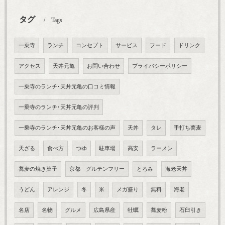
タグ
Tags
一乗寺
ランチ
コンセプト
サービス
フード
ドリンク
アクセス
天丼元亀
お問い合わせ
プライバシーポリシー
一乗寺のランチ･天丼元亀の口コミ情報
一乗寺のランチ･天丼元亀の評判
一乗寺のランチ･天丼元亀のお客様の声
天丼
タレ
手打ち蕎麦
天ざる
食べ方
つゆ
駐車場
高安
ラーメン
蕎麦の焼き菓子
京都 グルテンフリー
とろみ
海老天丼
うどん
アレンジ
冬
米
メガ盛り
無料
海老
名店
名物
グルメ
広島県産
牡蠣
蕎麦粉
石臼引き