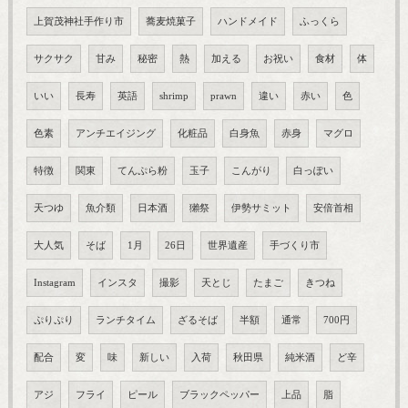
上賀茂神社手作り市
蕎麦焼菓子
ハンドメイド
ふっくら
サクサク
甘み
秘密
熱
加える
お祝い
食材
体
いい
長寿
英語
shrimp
prawn
違い
赤い
色
色素
アンチエイジング
化粧品
白身魚
赤身
マグロ
特徴
関東
てんぷら粉
玉子
こんがり
白っぽい
天つゆ
魚介類
日本酒
獺祭
伊勢サミット
安倍首相
大人気
そば
1月
26日
世界遺産
手づくり市
Instagram
インスタ
撮影
天とじ
たまご
きつね
ぷりぷり
ランチタイム
ざるそば
半額
通常
700円
配合
変
味
新しい
入荷
秋田県
純米酒
ど辛
アジ
フライ
ピール
ブラックペッパー
上品
脂