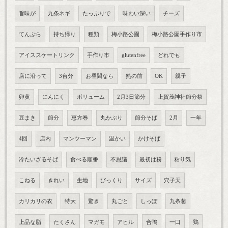
旨味が
九条ネギ
たっぷりで
味わい深い
チーズ
てんぷら
持ち帰り
種類
梅小路公園
梅小路公園手作り市
アイススケートリンク
手作り市
glutenfree
どれでも
店に沿って
3台分
お昼間なら
熟の前
OK
親子
卵黄
にんにく
ボリューム
2月3日節分
上賀茂神社節分祭
豆まき
節分
恵方巻
丸かぶり
節分そば
2月
一年
4回
店内
マンツーマン
温かい
かけそば
冷たいざるそば
食べる順番
不思議
最初は粉
粘り気
こねる
きれい
生地
びっくり
サイズ
穴子天
カリカリの衣
特大
驚き
丸ごと
しっぽ
九条葱
上品な脂
たくさん
マガモ
アヒル
合鴨
一口
鶏