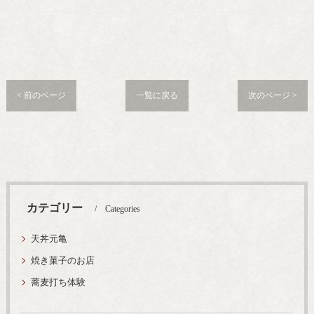
< 前のページ
一覧に戻る
次のページ >
カテゴリー
Categories
天丼元亀
焼き菓子のお店
蕎麦打ち体験