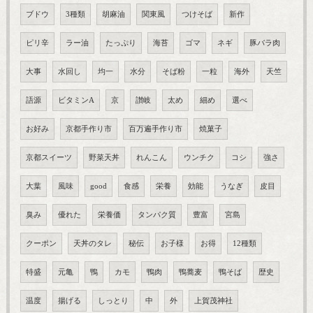
ブドウ
3種類
胡麻油
関東風
つけそば
新作
ピリ辛
ラー油
たっぷり
海苔
ゴマ
ネギ
豚バラ肉
大事
水回し
均一
水分
そば粉
一粒
海外
天竺
語源
ビタミンA
京
讃岐
太め
細め
選べ
お好み
京都手作り市
百万遍手作り市
焼菓子
京都スイーツ
野菜天丼
れんこん
ウンチク
コシ
強さ
大葉
風味
good
食感
栄養
効能
うなぎ
皮目
臭み
優れた
栄養価
タンパク質
豊富
宮島
クーポン
天丼のタレ
秘伝
お子様
お得
12種類
特盛
元亀
鴨
カモ
鴨肉
鴨蕎麦
鴨そば
歴史
温度
揚げる
しっとり
中
外
上賀茂神社