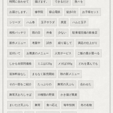
時間に合わせて
揚げます。
できるだけ
熱々を
お届けします。
修学院
叡山電鉄
徒歩5分
お子様セット
シリーズ
ハム巻
玉子サラダ
異質
ハムと玉子
相性バッチリ
雨の日
外食
少ない
駐車場完備の飲食店
新作メニュー
考案中
試作
繰り返して
満足の仕上がり
近付いて
お蕎麦のメニュー
人気サービス
ご飯の量が選べる
しかも全部同価格
ミニは120g
メガは500g
どれを選んでも
追加料金なし
まもなく販売開始
秋の新メニュー
その一部をご紹介
たっぷりの
舞茸の天ぷら
合わせた
舞茸天おろしそば
10種類の野菜
かき揚げ蕎麦
まいたけ天ぷら
舞茸
食べ応え
毎年恒例
冬の名物