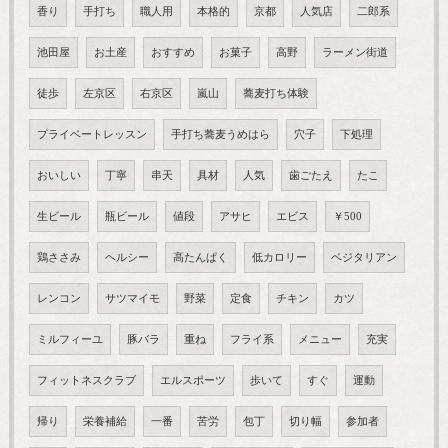
香り
手打ち
職人用
本格的
京都
人気店
二郎系
池田屋
お土産
おすすめ
お菓子
高野
ラーメン街道
徒歩
左京区
右京区
嵐山
蕎麦打ち体験
プライベートレッスン
手打ち蕎麦うめはら
穴子
下処理
おいしい
丁寧
串天
具材
人気
歯ごたえ
たこ
生ビール
瓶ビール
値段
アサヒ
エビス
￥500
鶏ささみ
ヘルシー
高たんぱく
低カロリー
ベジタリアン
レンコン
サツマイモ
野菜
定食
チキン
カツ
ミルフィーユ
豚バラ
重ね
フライ系
メニュー
充実
フィットネスクラブ
エルスポーツ
歩いて
すぐ
運動
帰り
栄養補給
一番
苦労
包丁
切り幅
参加者