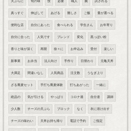
天ぷらに
旬の味
技
必要
職人
腕
試される
真っすぐ
伸ばして
あげる
難しさ
ご飯
量が選べる
便利な店
自分にあった
食べられる
学生さん
お年寄り
自分に合った
人気です
ブレンド
変化
黒っぽい粉
香りと味が深く
再開
徐々に
お申込み
受付
楽しい
新事業
お弁当
法人向け
手作り
日替わり
元亀天丼
大満足
間違いなし
人気商品
注文数
うなぎ上り
ざる蕎麦セット
手打ち蕎麦体験
打ちあがった
一緒に
絶品の
気が引ける
やっぱり
コロナ過
自分達
講師
少人数
チーズの天ぷら
ブロック
なく
衣に溶け出す
チーズの味わい
天丼お持ち帰り
電話で予約
ご指定