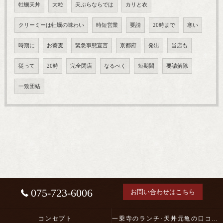
牡蠣天丼
大粒
天ぷらならでは
カリと衣
クリーミーは牡蠣の味わい
時短営業
要請
20時まで
寒い
時期に
お蕎麦
緊急事態宣言
京都府
発出
当店も
従って
20時
完全閉店
なるべく
短期間
要請解除
一致団結
075-723-6006
お問い合わせはこちら
コンセプト
一乗寺のランチ･天丼元亀の口コミ情報