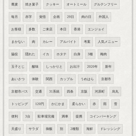
蕎麦
焼き菓子
クッキー
オートミール
グルテンフリー
毎月
赤字
覚悟
企画
29日
肉の日
外国人
お客様
多数
ご来店
本日
香港
エンジョイ
まかない
肉
カレー
アルバイト
考案
人気メニュー
脇役
隠れた
イカ
ホタテ
白身
3種
梅肉
玉子とじ
酸味
しっかりと
お出汁
2020年
新年
あいさつ
体験
関西
カップル
うめはら
京都市
京都市バス
交通
31系統
四条
京阪
河原町
烏丸
トッピング
120円
かにかま
柔らかい
赤
雨
雪
便利
3台
駐車場完備
満車
提携
コインパーキング
天盛り
サラダ
御飯
別
2種類
海鮮
ドレッシング