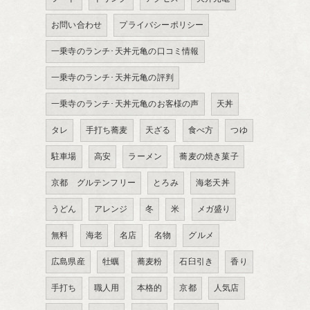
お問い合わせ
プライバシーポリシー
一乗寺のランチ･天丼元亀の口コミ情報
一乗寺のランチ･天丼元亀の評判
一乗寺のランチ･天丼元亀のお客様の声
天丼
タレ
手打ち蕎麦
天ざる
食べ方
つゆ
駐車場
高安
ラーメン
蕎麦の焼き菓子
京都 グルテンフリー
とろみ
海老天丼
うどん
アレンジ
冬
米
メガ盛り
無料
海老
名店
名物
グルメ
広島県産
牡蠣
蕎麦粉
石臼引き
香り
手打ち
職人用
本格的
京都
人気店