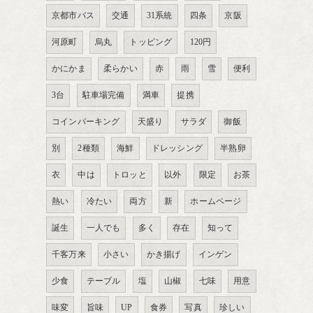
京都市バス
交通
31系統
四条
京阪
河原町
烏丸
トッピング
120円
かにかま
柔らかい
赤
雨
雪
便利
3台
駐車場完備
満車
提携
コインパーキング
天盛り
サラダ
御飯
別
2種類
海鮮
ドレッシング
半熟卵
衣
中は
トロッと
以外
限定
お茶
熱い
冷たい
両方
新
ホームページ
誕生
一人でも
多く
存在
知って
千客万来
小さい
かき揚げ
インゲン
少食
テーブル
塩
山椒
七味
用意
味変
旨味
UP
食券
写真
珍しい