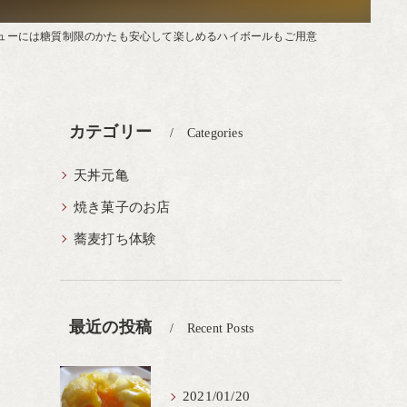
ューには糖質制限のかたも安心して楽しめるハイボールもご用意
カテゴリー
Categories
天丼元亀
焼き菓子のお店
蕎麦打ち体験
最近の投稿
Recent Posts
2021/01/20