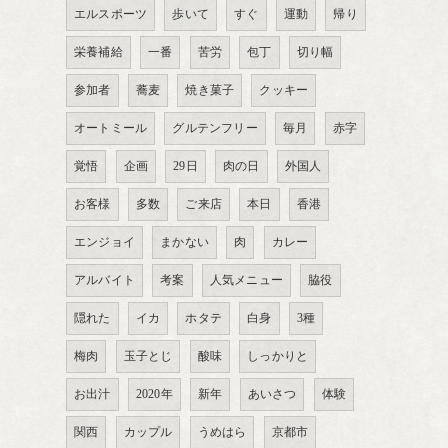
エルスポーツ
歩いて
すぐ
運動
帰り
栄養補給
一番
苦労
包丁
切り幅
参加者
蕎麦
焼き菓子
クッキー
オートミール
グルテンフリー
毎月
赤字
覚悟
企画
29日
肉の日
外国人
お客様
多数
ご来店
本日
香港
エンジョイ
まかない
肉
カレー
アルバイト
考案
人気メニュー
脇役
隠れた
イカ
ホタテ
白身
3種
梅肉
玉子とじ
酸味
しっかりと
お出汁
2020年
新年
あいさつ
体験
関西
カップル
うめはら
京都市