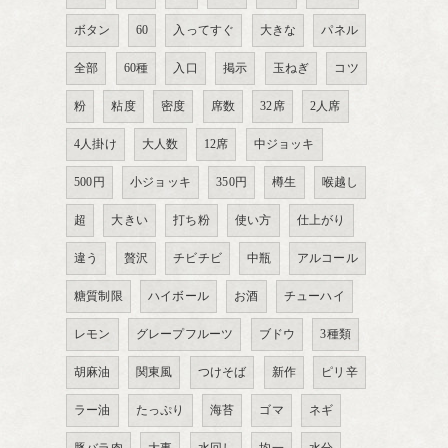
ボタン
60
入ってすぐ
大きな
パネル
全部
60種
入口
掲示
玉ねぎ
コツ
粉
粘度
密度
席数
32席
2人席
4人掛け
大人数
12席
中ジョッキ
500円
小ジョッキ
350円
樽生
喉越し
超
大きい
打ち粉
使い方
仕上がり
違う
贅沢
チビチビ
中瓶
アルコール
糖質制限
ハイボール
お酒
チューハイ
レモン
グレープフルーツ
ブドウ
3種類
胡麻油
関東風
つけそば
新作
ピリ辛
ラー油
たっぷり
海苔
ゴマ
ネギ