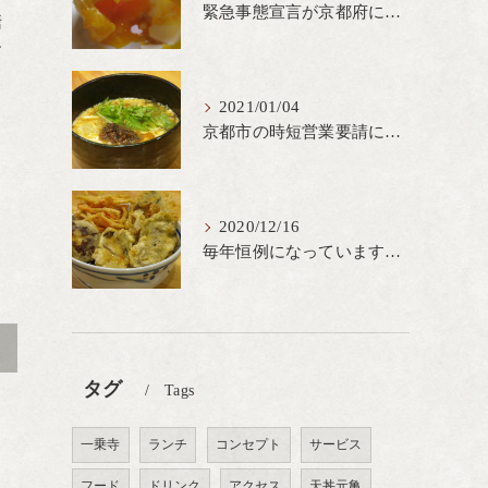
緊急事態宣言が京都府にも発出され当店も要請に従って20時完全閉店という形で営業なるべく短期間での要請解除へ一致団結です
糖
す
2021/01/04
京都市の時短営業要請に従ってしばらくの間20時までの営業とさせていただいております。寒い時期には温かいお蕎麦がおすすめ
2020/12/16
毎年恒例になっています冬の名物、牡蠣天丼が販売開始です、広島県産の大粒牡蠣を使用し天ぷらならではのカリと衣クリーミーな味わいをどうぞ
>
タグ
Tags
一乗寺
ランチ
コンセプト
サービス
フード
ドリンク
アクセス
天丼元亀