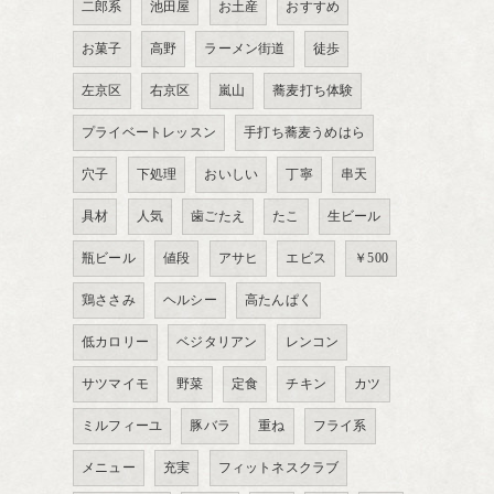
二郎系
池田屋
お土産
おすすめ
お菓子
高野
ラーメン街道
徒歩
左京区
右京区
嵐山
蕎麦打ち体験
プライベートレッスン
手打ち蕎麦うめはら
穴子
下処理
おいしい
丁寧
串天
具材
人気
歯ごたえ
たこ
生ビール
瓶ビール
値段
アサヒ
エビス
￥500
鶏ささみ
ヘルシー
高たんぱく
低カロリー
ベジタリアン
レンコン
サツマイモ
野菜
定食
チキン
カツ
ミルフィーユ
豚バラ
重ね
フライ系
メニュー
充実
フィットネスクラブ