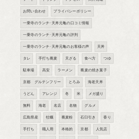
お問い合わせ
プライバシーポリシー
一乗寺のランチ･天丼元亀の口コミ情報
一乗寺のランチ･天丼元亀の評判
一乗寺のランチ･天丼元亀のお客様の声
天丼
タレ
手打ち蕎麦
天ざる
食べ方
つゆ
駐車場
高安
ラーメン
蕎麦の焼き菓子
京都 グルテンフリー
とろみ
海老天丼
うどん
アレンジ
冬
米
メガ盛り
無料
海老
名店
名物
グルメ
広島県産
牡蠣
蕎麦粉
石臼引き
香り
手打ち
職人用
本格的
京都
人気店