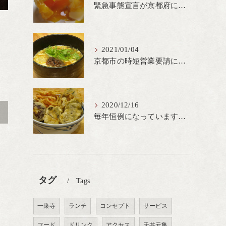
緊急事態宣言が京都府にも発出され当店も要請に従って20時完全閉店という形で営業なるべく短期間での要請解除へ一致団結です
2021/01/04
京都市の時短営業要請に従ってしばらくの間20時までの営業とさせていただいております。寒い時期には温かいお蕎麦がおすすめ
2020/12/16
>
毎年恒例になっています冬の名物、牡蠣天丼が販売開始です、広島県産の大粒牡蠣を使用し天ぷらならではのカリと衣クリーミーな味わいをどうぞ
タグ
Tags
一乗寺
ランチ
コンセプト
サービス
フード
ドリンク
アクセス
天丼元亀