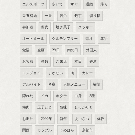
エルスポーツ
歩いて
すぐ
運動
帰り
栄養補給
一番
苦労
包丁
切り幅
参加者
蕎麦
焼き菓子
クッキー
オートミール
グルテンフリー
毎月
赤字
覚悟
企画
29日
肉の日
外国人
お客様
多数
ご来店
本日
香港
エンジョイ
まかない
肉
カレー
アルバイト
考案
人気メニュー
脇役
隠れた
イカ
ホタテ
白身
3種
梅肉
玉子とじ
酸味
しっかりと
お出汁
2020年
新年
あいさつ
体験
関西
カップル
うめはら
京都市