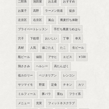
二郎系
池田屋
お土産
おすすめ
お菓子
高野
ラーメン街道
徒歩
左京区
右京区
嵐山
蕎麦打ち体験
プライベートレッスン
手打ち蕎麦うめはら
穴子
下処理
おいしい
丁寧
串天
具材
人気
歯ごたえ
たこ
生ビール
瓶ビール
値段
アサヒ
エビス
￥500
鶏ささみ
ヘルシー
高たんぱく
低カロリー
ベジタリアン
レンコン
サツマイモ
野菜
定食
チキン
カツ
ミルフィーユ
豚バラ
重ね
フライ系
メニュー
充実
フィットネスクラブ