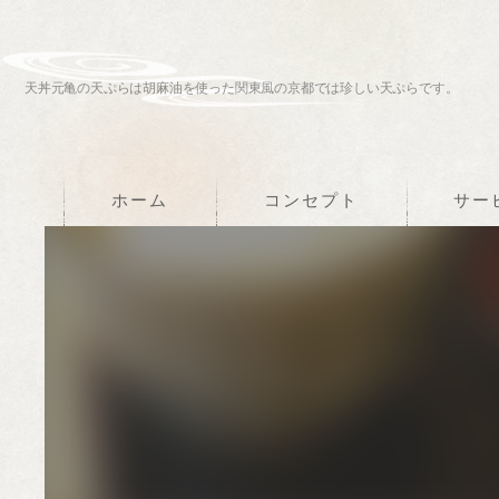
天丼元亀の天ぷらは胡麻油を使った関東風の京都では珍しい天ぷらです。
ホーム
コンセプト
サー