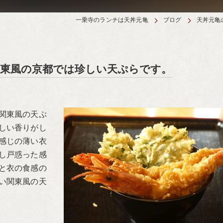
一乗寺のランチは天丼元亀
ブログ
天丼元亀
関東風の京都では珍しい天ぷらです。
関東風の天ぷ
しい香りがし
感じの薄い衣
し戸惑った感
と衣の食感の
い関東風の天