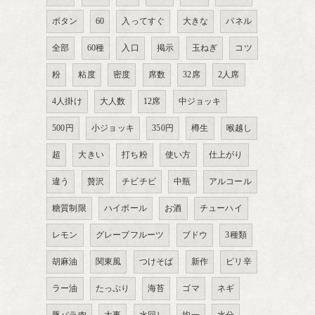
ボタン
60
入ってすぐ
大きな
パネル
全部
60種
入口
掲示
玉ねぎ
コツ
粉
粘度
密度
席数
32席
2人席
4人掛け
大人数
12席
中ジョッキ
500円
小ジョッキ
350円
樽生
喉越し
超
大きい
打ち粉
使い方
仕上がり
違う
贅沢
チビチビ
中瓶
アルコール
糖質制限
ハイボール
お酒
チューハイ
レモン
グレープフルーツ
ブドウ
3種類
胡麻油
関東風
つけそば
新作
ピリ辛
ラー油
たっぷり
海苔
ゴマ
ネギ