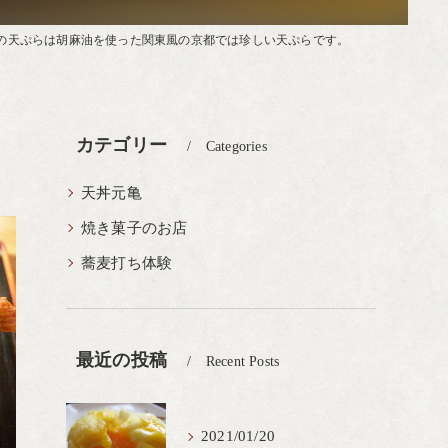
の天ぷらは胡麻油を使った関東風の京都では珍しい天ぷらです。
カテゴリー
Categories
天丼元亀
焼き菓子のお店
蕎麦打ち体験
最近の投稿
Recent Posts
2021/01/20