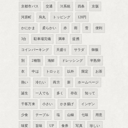
京都市バス
交通
31系統
四条
京阪
河原町
烏丸
トッピング
120円
かにかま
柔らかい
赤
雨
雪
便利
3台
駐車場完備
満車
提携
コインパーキング
天盛り
サラダ
御飯
別
2種類
海鮮
ドレッシング
半熟卵
衣
中は
トロッと
以外
限定
お茶
熱い
冷たい
両方
新
ホームページ
誕生
一人でも
多く
存在
知って
千客万来
小さい
かき揚げ
インゲン
少食
テーブル
塩
山椒
七味
用意
味変
旨味
UP
食券
写真
珍しい