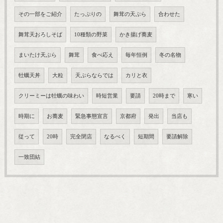
その一部をご紹介
たっぷりの
舞茸の天ぷら
合わせた
舞茸天おろしそば
10種類の野菜
かき揚げ蕎麦
まいたけ天ぷら
舞茸
食べ応え
毎年恒例
冬の名物
牡蠣天丼
大粒
天ぷらならでは
カリと衣
クリーミーは牡蠣の味わい
時短営業
要請
20時まで
寒い
時期に
お蕎麦
緊急事態宣言
京都府
発出
当店も
従って
20時
完全閉店
なるべく
短期間
要請解除
一致団結