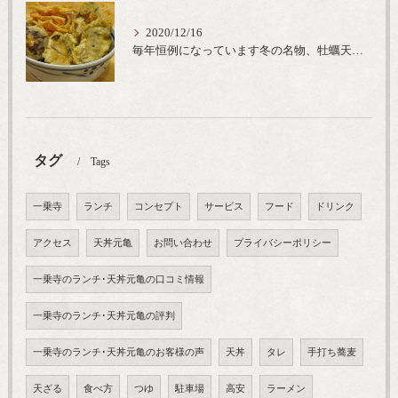
2020/12/16
毎年恒例になっています冬の名物、牡蠣天丼が販売開始です、広島県産の大粒牡蠣を使用し天ぷらならではのカリと衣クリーミーな味わいをどうぞ
タグ
Tags
一乗寺
ランチ
コンセプト
サービス
フード
ドリンク
アクセス
天丼元亀
お問い合わせ
プライバシーポリシー
一乗寺のランチ･天丼元亀の口コミ情報
一乗寺のランチ･天丼元亀の評判
一乗寺のランチ･天丼元亀のお客様の声
天丼
タレ
手打ち蕎麦
天ざる
食べ方
つゆ
駐車場
高安
ラーメン