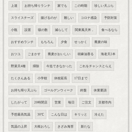
上達
お持ち帰りランチ
家でも
この時期
珍しい天ぷら
スライスチーズ
揚げるのが
難しい
コロナ感染
予防対策
小瓶
設置
咳の数
減らして
関東風天丼，
食べるなら
おすすめランチ
もちろん
夕食
せっかく
蕎麦の味
おツユ
ごまかす
蕎麦がおいしい
胡麻油香る
海老天2本
野菜天4種
掃除
今迄できなかった
これをチャンスとらえ
たくさんある
小学校
休校延長
17日まで
お持ち帰り天ぷら
ゴールデンウィーク
終盤
休業要請
したがって
20時閉店
営業
毎日
ご注文
京都市内
予想最高気温
30℃
こんな日は
キリッと
冷えた
気温の上昇
大根おろし
きざみ海苔
新たな