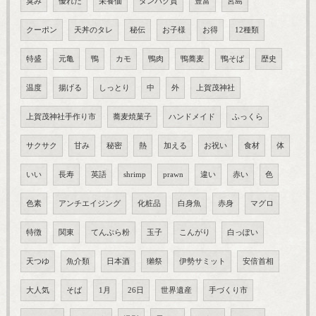
臭み
優れた
栄養価
タンパク質
豊富
宮島
クーポン
天丼のタレ
秘伝
お子様
お得
12種類
特盛
元亀
鴨
カモ
鴨肉
鴨蕎麦
鴨そば
歴史
温度
揚げる
しっとり
中
外
上賀茂神社
上賀茂神社手作り市
蕎麦焼菓子
ハンドメイド
ふっくら
サクサク
甘み
秘密
熱
加える
お祝い
食材
体
いい
長寿
英語
shrimp
prawn
違い
赤い
色
色素
アンチエイジング
化粧品
白身魚
赤身
マグロ
特徴
関東
てんぷら粉
玉子
こんがり
白っぽい
天つゆ
魚介類
日本酒
獺祭
伊勢サミット
安倍首相
大人気
そば
1月
26日
世界遺産
手づくり市