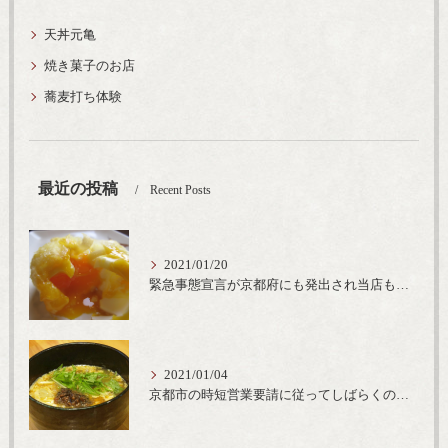
天丼元亀
焼き菓子のお店
蕎麦打ち体験
最近の投稿
Recent Posts
2021/01/20
緊急事態宣言が京都府にも発出され当店も要請に従って20時完全閉店という形で営業なるべく短期間での要請解除へ一致団結です
2021/01/04
京都市の時短営業要請に従ってしばらくの間20時までの営業とさせていただいております。寒い時期には温かいお蕎麦がおすすめ