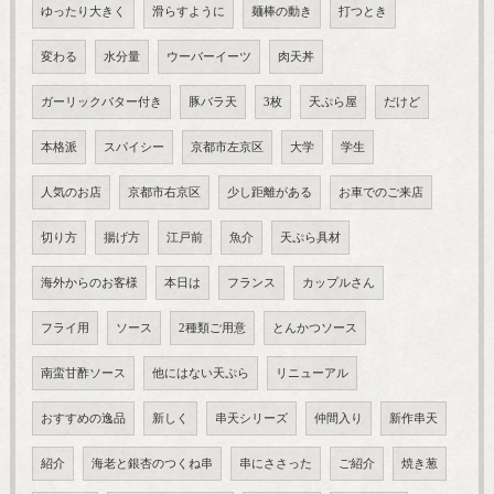
ゆったり大きく
滑らすように
麺棒の動き
打つとき
変わる
水分量
ウーバーイーツ
肉天丼
ガーリックバター付き
豚バラ天
3枚
天ぷら屋
だけど
本格派
スパイシー
京都市左京区
大学
学生
人気のお店
京都市右京区
少し距離がある
お車でのご来店
切り方
揚げ方
江戸前
魚介
天ぷら具材
海外からのお客様
本日は
フランス
カップルさん
フライ用
ソース
2種類ご用意
とんかつソース
南蛮甘酢ソース
他にはない天ぷら
リニューアル
おすすめの逸品
新しく
串天シリーズ
仲間入り
新作串天
紹介
海老と銀杏のつくね串
串にささった
ご紹介
焼き葱