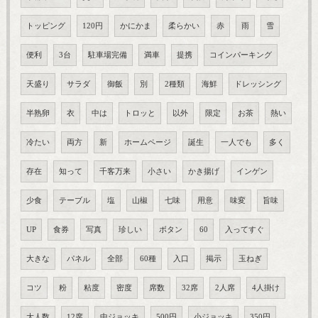
トッピング
120円
かにかま
柔らかい
赤
雨
雪
便利
3台
駐車場完備
満車
提携
コインパーキング
天盛り
サラダ
御飯
別
2種類
海鮮
ドレッシング
半熟卵
衣
中は
トロッと
以外
限定
お茶
熱い
冷たい
両方
新
ホームページ
誕生
一人でも
多く
存在
知って
千客万来
小さい
かき揚げ
インゲン
少食
テーブル
塩
山椒
七味
用意
味変
旨味
UP
食券
写真
珍しい
ボタン
60
入ってすぐ
大きな
パネル
全部
60種
入口
掲示
玉ねぎ
コツ
粉
粘度
密度
席数
32席
2人席
4人掛け
大人数
12席
中ジョッキ
500円
小ジョッキ
350円