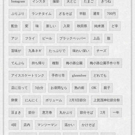
Instagram
インスタ
撮影
天とじ
たまご
きつね
ぷりぷり
ランチタイム
ざるそば
半額
通常
700円
配合
変
味
新しい
入荷
秋田県
純米酒
ど辛
アジ
フライ
ピール
ブラックペッパー
上品
脂
旨味が
九条ネギ
たっぷりで
味わい深い
チーズ
てんぷら
持ち帰り
種類
梅小路公園
梅小路公園手作り市
アイススケートリンク
手作り市
glutenfree
どれでも
店に沿って
3台分
お昼間なら
熟の前
OK
親子
卵黄
にんにく
ボリューム
2月3日節分
上賀茂神社節分祭
豆まき
節分
恵方巻
丸かぶり
節分そば
2月
一年
4回
店内
マンツーマン
温かい
かけそば