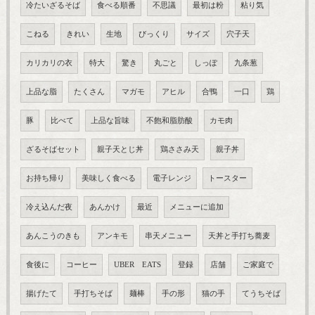
冷たいざるそば
食べる順番
不思議
最初は粉
粘り気
こねる
きれい
生地
びっくり
サイズ
穴子天
カリカリの衣
特大
驚き
丸ごと
しっぽ
九条葱
上品な脂
たくさん
マガモ
アヒル
合鴨
一口
鶏
豚
比べて
上品な旨味
不飽和脂肪酸
カモ肉
ざるそばセット
親子天とじ丼
鶏ささみ天
親子丼
お持ち帰り
美味しく食べる
電子レンジ
トースター
冷え込んだ夜
あんかけ
最近
メニューに追加
あんこうのきも
アンキモ
串天メニュー
天丼と手打ち蕎麦
食後に
コーヒー
UBER EATS
登録
店舗
ご家庭で
揚げたて
手打ちそば
麺棒
手の形
猫の手
てうちそば