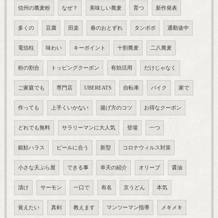
信州の蕎麦粉
なぜ？
美味しい蕎麦
育つ
新作発表
多くの
豆腐
田楽
春のおとずれ
タンポポ
通勤途中
電信柱
味わい
キーポイント
十割蕎麦
二八蕎麦
粉の割合
トッピングクーポン
有効活用
だけじゃなく
ご家庭でも
専門店
UBEREATS
自転車
バイク
家で
作っても
上手くいかない
揚げ方のコツ
お得なクーポン
どれでも無料
サラリーマンに大人気
登場
一つ
銀鮭ハラス
ビールに合う
新型
コロナウィルス対策
小さな天ぷら屋
できる事
串天の紹介
オリーブ
醤油
漬け
サーモン
一口で
有名
京うどん
本気
覚えたい
真剣
教えます
マンツーマン指導
メキメキ