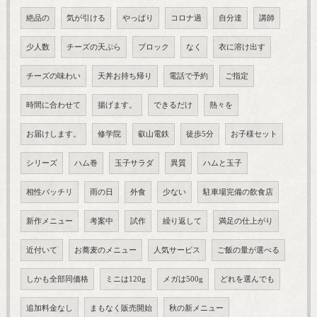
絶品の
気が引ける
やっぱり
コロナ過
自分達
講師
少人数
チーズの天ぷら
ブロック
なく
衣に溶け出す
チーズの味わい
天丼お持ち帰り
電話で予約
ご指定
時間に合わせて
揚げます。
できるだけ
熱々を
お届けします。
修学院
叡山電鉄
徒歩5分
お子様セット
シリーズ
ハム巻
玉子サラダ
異質
ハムと玉子
相性バッチリ
雨の日
外食
少ない
駐車場完備の飲食店
新作メニュー
考案中
試作
繰り返して
満足の仕上がり
近付いて
お蕎麦のメニュー
人気サービス
ご飯の量が選べる
しかも全部同価格
ミニは120g
メガは500g
どれを選んでも
追加料金なし
まもなく販売開始
秋の新メニュー