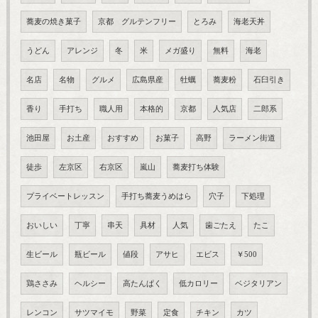
蕎麦の焼き菓子
京都 グルテンフリー
とろみ
海老天丼
うどん
アレンジ
冬
米
メガ盛り
無料
海老
名店
名物
グルメ
広島県産
牡蠣
蕎麦粉
石臼引き
香り
手打ち
職人用
本格的
京都
人気店
二郎系
池田屋
お土産
おすすめ
お菓子
高野
ラーメン街道
徒歩
左京区
右京区
嵐山
蕎麦打ち体験
プライベートレッスン
手打ち蕎麦うめはら
穴子
下処理
おいしい
丁寧
串天
具材
人気
歯ごたえ
たこ
生ビール
瓶ビール
値段
アサヒ
エビス
￥500
鶏ささみ
ヘルシー
高たんぱく
低カロリー
ベジタリアン
レンコン
サツマイモ
野菜
定食
チキン
カツ