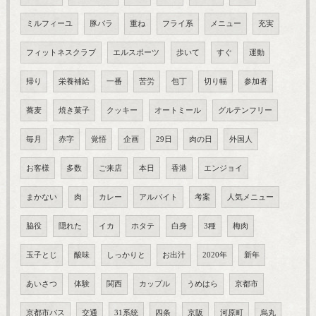
ミルフィーユ
豚バラ
重ね
フライ系
メニュー
充実
フィットネスクラブ
エルスポーツ
歩いて
すぐ
運動
帰り
栄養補給
一番
苦労
包丁
切り幅
参加者
蕎麦
焼き菓子
クッキー
オートミール
グルテンフリー
毎月
赤字
覚悟
企画
29日
肉の日
外国人
お客様
多数
ご来店
本日
香港
エンジョイ
まかない
肉
カレー
アルバイト
考案
人気メニュー
脇役
隠れた
イカ
ホタテ
白身
3種
梅肉
玉子とじ
酸味
しっかりと
お出汁
2020年
新年
あいさつ
体験
関西
カップル
うめはら
京都市
京都市バス
交通
31系統
四条
京阪
河原町
烏丸