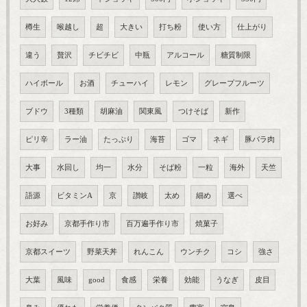
樽生
喉越し
超
大きい
打ち粉
使い方
仕上がり
違う
贅沢
チビチビ
中瓶
アルコール
糖質制限
ハイボール
お酒
チューハイ
レモン
グレープフルーツ
ブドウ
3種類
胡麻油
関東風
つけそば
新作
ピリ辛
ラー油
たっぷり
海苔
ゴマ
ネギ
豚バラ肉
大事
水回し
均一
水分
そば粉
一粒
海外
天竺
語源
ビタミンA
京
讃岐
太め
細め
選べ
お好み
京都手作り市
百万遍手作り市
焼菓子
京都スイーツ
野菜天丼
れんこん
ウンチク
コシ
強さ
大葉
風味
good
食感
栄養
効能
うなぎ
皮目