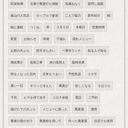
田楽味噌
京都で蕎麦打ち体験
気兼ねなく
質問し放題
嵐山の人気店
カップルで参加
二人で協力
新作紹介
鰯
鰯と蓮根
つくね
串
３月５日
木曜日
営業時間
変更
お知らせ
和食
子連れ
隠れメニュー
お餅の天ぷら
餅天ぜんざい
一乗寺ランチ
知る人ぞ知る
風味豊か
改装工事
床の張替え
臨時休業
明るくなった店内
天丼もうまい
予想気温
２０℃
暑い一日
キリッと冷えた
蕎麦が
欲しくなる
そばうち
子供
ヒマを持て余す
コロナ休校
電話
ご予約
揚げたての天ぷら
メニューに困った
蕎麦湯
濃厚
蕎麦の湯がき汁
蕎麦粉を溶いて
作った蕎麦湯
当店でも使用