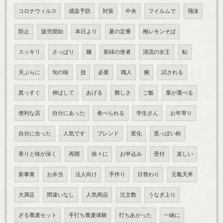
コロナウィルス
感染予防
対策
中央
フイルムで
飛沫
防止
販売開始
本日より
夏の定番
梅レモンそば
スッキリ
さっぱり
麺
新緑の使者
清流の女王
鮎
天ぷらに
旬の味
技
必要
職人
腕
試される
真っすぐ
伸ばして
あげる
難しさ
ご飯
量が選べる
便利な店
自分にあった
食べられる
学生さん
お年寄り
自分に合った
人気です
ブレンド
変化
黒っぽい粉
香りと味が深く
再開
徐々に
お申込み
受付
楽しい
新事業
お弁当
法人向け
手作り
日替わり
元亀天丼
大満足
間違いなし
人気商品
注文数
うなぎ上り
ざる蕎麦セット
手打ち蕎麦体験
打ちあがった
一緒に