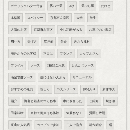
ガーリックバター付き
豚バラ天
3枚
天ぷら屋
だけど
本格派
スパイシー
京都市左京区
大学
学生
人気のお店
京都市右京区
少し距離がある
お車でのご来店
切り方
揚げ方
江戸前
魚介
天ぷら具材
海外からのお客様
本日は
フランス
カップルさん
フライ用
ソース
2種類ご用意
とんかつソース
南蛮甘酢ソース
他にはない天ぷら
リニューアル
おすすめの逸品
新しく
串天シリーズ
仲間入り
新作串天
紹介
海老と銀杏のつくね串
串にささった
ご紹介
焼き葱
田楽味噌
京都で蕎麦打ち体験
気兼ねなく
質問し放題
嵐山の人気店
カップルで参加
二人で協力
新作紹介
鰯