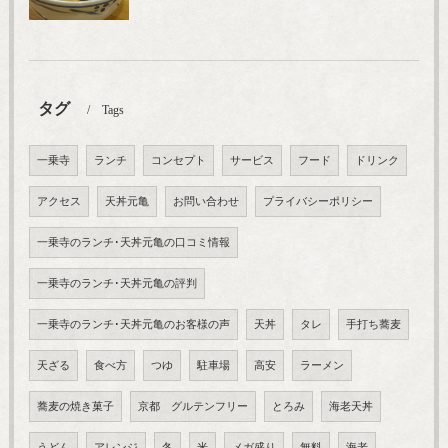
タグ
Tags
一乗寺
ランチ
コンセプト
サービス
フード
ドリンク
アクセス
天丼元亀
お問い合わせ
プライバシーポリシー
一乗寺のランチ･天丼元亀の口コミ情報
一乗寺のランチ･天丼元亀の評判
一乗寺のランチ･天丼元亀のお客様の声
天丼
タレ
手打ち蕎麦
天ざる
食べ方
つゆ
駐車場
高安
ラーメン
蕎麦の焼き菓子
京都 グルテンフリー
とろみ
海老天丼
うどん
アレンジ
冬
米
メガ盛り
無料
海老