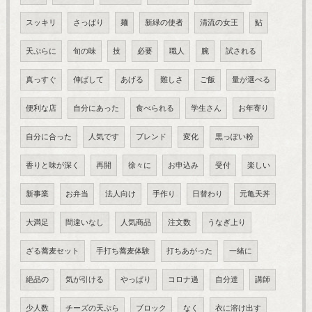
スッキリ
さっぱり
麺
新緑の使者
清流の女王
鮎
天ぷらに
旬の味
技
必要
職人
腕
試される
真っすぐ
伸ばして
あげる
難しさ
ご飯
量が選べる
便利な店
自分にあった
食べられる
学生さん
お年寄り
自分に合った
人気です
ブレンド
変化
黒っぽい粉
香りと味が深く
再開
徐々に
お申込み
受付
楽しい
新事業
お弁当
法人向け
手作り
日替わり
元亀天丼
大満足
間違いなし
人気商品
注文数
うなぎ上り
ざる蕎麦セット
手打ち蕎麦体験
打ちあがった
一緒に
絶品の
気が引ける
やっぱり
コロナ過
自分達
講師
少人数
チーズの天ぷら
ブロック
なく
衣に溶け出す