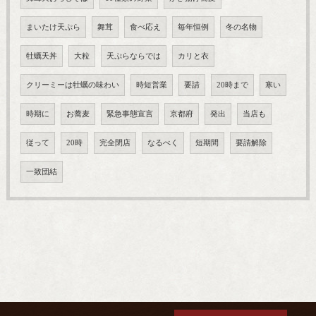
まいたけ天ぷら
舞茸
食べ応え
毎年恒例
冬の名物
牡蠣天丼
大粒
天ぷらならでは
カリと衣
クリーミーは牡蠣の味わい
時短営業
要請
20時まで
寒い
時期に
お蕎麦
緊急事態宣言
京都府
発出
当店も
従って
20時
完全閉店
なるべく
短期間
要請解除
一致団結