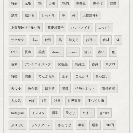
特盛
元亀
鴨
カモ
鴨肉
鴨蕎麦
鴨そば
歴史
温度
揚げる
しっとり
中
外
上賀茂神社
上賀茂神社手作り市
蕎麦焼菓子
ハンドメイド
ふっくら
サクサク
甘み
秘密
熱
加える
お祝い
食材
体
いい
長寿
英語
shrimp
prawn
違い
赤い
色
色素
アンチエイジング
化粧品
白身魚
赤身
マグロ
特徴
関東
てんぷら粉
玉子
こんがり
白っぽい
天つゆ
魚介類
日本酒
獺祭
伊勢サミット
安倍首相
大人気
そば
1月
26日
世界遺産
手づくり市
Instagram
インスタ
撮影
天とじ
たまご
きつね
ぷりぷり
ランチタイム
ざるそば
半額
通常
700円