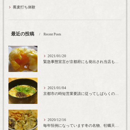
蕎麦打ち体験
最近の投稿
Recent Posts
2021/01/20
緊急事態宣言が京都府にも発出され当店も要請に従って20時完全閉店という形で営業なるべく短期間での要請解除へ一致団結です
2021/01/04
京都市の時短営業要請に従ってしばらくの間20時までの営業とさせていただいております。寒い時期には温かいお蕎麦がおすすめ
2020/12/16
毎年恒例になっています冬の名物、牡蠣天丼が販売開始です、広島県産の大粒牡蠣を使用し天ぷらならではのカリと衣クリーミーな味わいをどうぞ