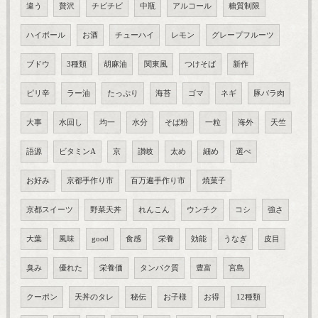
違う
贅沢
チビチビ
中瓶
アルコール
糖質制限
ハイボール
お酒
チューハイ
レモン
グレープフルーツ
ブドウ
3種類
胡麻油
関東風
つけそば
新作
ピリ辛
ラー油
たっぷり
海苔
ゴマ
ネギ
豚バラ肉
大事
水回し
均一
水分
そば粉
一粒
海外
天竺
語源
ビタミンA
京
讃岐
太め
細め
選べ
お好み
京都手作り市
百万遍手作り市
焼菓子
京都スイーツ
野菜天丼
れんこん
ウンチク
コシ
強さ
大葉
風味
good
食感
栄養
効能
うなぎ
皮目
臭み
優れた
栄養価
タンパク質
豊富
宮島
クーポン
天丼のタレ
秘伝
お子様
お得
12種類