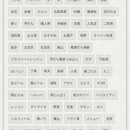
名店
名物
グルメ
広島県産
牡蠣
蕎麦粉
石臼引き
香り
手打ち
職人用
本格的
京都
人気店
二郎系
池田屋
お土産
おすすめ
お菓子
高野
ラーメン街道
徒歩
左京区
右京区
嵐山
蕎麦打ち体験
プライベートレッスン
手打ち蕎麦うめはら
穴子
下処理
おいしい
丁寧
串天
具材
人気
歯ごたえ
たこ
生ビール
瓶ビール
値段
アサヒ
エビス
￥500
鶏ささみ
ヘルシー
高たんぱく
低カロリー
ベジタリアン
レンコン
サツマイモ
野菜
定食
チキン
カツ
ミルフィーユ
豚バラ
重ね
フライ系
メニュー
充実