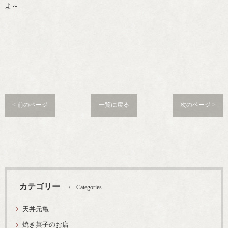
よ～
< 前のページ
一覧に戻る
次のページ >
カテゴリー
Categories
天丼元亀
焼き菓子のお店