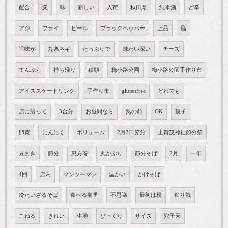
配合
変
味
新しい
入荷
秋田県
純米酒
ど辛
アジ
フライ
ピール
ブラックペッパー
上品
脂
旨味が
九条ネギ
たっぷりで
味わい深い
チーズ
てんぷら
持ち帰り
種類
梅小路公園
梅小路公園手作り市
アイススケートリンク
手作り市
glutenfree
どれでも
店に沿って
3台分
お昼間なら
熟の前
OK
親子
卵黄
にんにく
ボリューム
2月3日節分
上賀茂神社節分祭
豆まき
節分
恵方巻
丸かぶり
節分そば
2月
一年
4回
店内
マンツーマン
温かい
かけそば
冷たいざるそば
食べる順番
不思議
最初は粉
粘り気
こねる
きれい
生地
びっくり
サイズ
穴子天