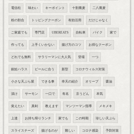
電信柱
味わい
キーポイント
十割蕎麦
二八蕎麦
粉の割合
トッピングクーポン
有効活用
だけじゃなく
ご家庭でも
専門店
UBEREATS
自転車
バイク
家で
作っても
上手くいかない
揚げ方のコツ
お得なクーポン
どれでも無料
サラリーマンに大人気
登場
一つ
銀鮭ハラス
ビールに合う
新型
コロナウィルス対策
小さな天ぷら屋
できる事
串天の紹介
オリーブ
醤油
漬け
サーモン
一口で
有名
京うどん
本気
覚えたい
真剣
教えます
マンツーマン指導
メキメキ
上達
お持ち帰りランチ
家でも
この時期
珍しい天ぷら
スライスチーズ
揚げるのが
難しい
コロナ感染
予防対策