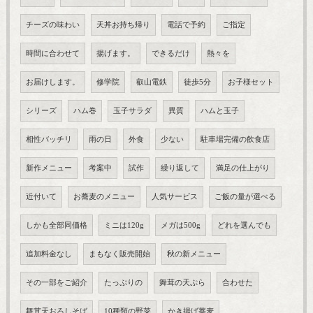
チーズの味わい
天丼お持ち帰り
電話で予約
ご指定
時間に合わせて
揚げます。
できるだけ
熱々を
お届けします。
修学院
叡山電鉄
徒歩5分
お子様セット
シリーズ
ハム巻
玉子サラダ
異質
ハムと玉子
相性バッチリ
雨の日
外食
少ない
駐車場完備の飲食店
新作メニュー
考案中
試作
繰り返して
満足の仕上がり
近付いて
お蕎麦のメニュー
人気サービス
ご飯の量が選べる
しかも全部同価格
ミニは120g
メガは500g
どれを選んでも
追加料金なし
まもなく販売開始
秋の新メニュー
その一部をご紹介
たっぷりの
舞茸の天ぷら
合わせた
舞茸天おろしそば
10種類の野菜
かき揚げ蕎麦