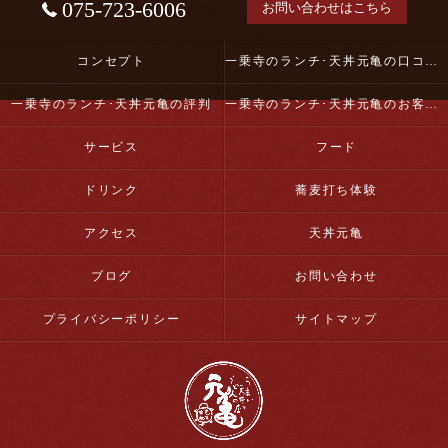
075-723-6006
お問い合わせはこちら
コンセプト
一乗寺のランチ･天丼元亀の口コミ情報
一乗寺のランチ･天丼元亀の評判
一乗寺のランチ･天丼元亀のお客様の声
サービス
フード
ドリンク
蕎麦打ち体験
アクセス
天丼元亀
ブログ
お問い合わせ
プライバシーポリシー
サイトマップ