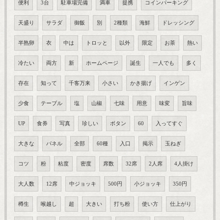
便利
3台
駐車場完備
満車
提携
コインパーキング
天盛り
サラダ
御飯
別
2種類
海鮮
ドレッシング
半熟卵
衣
中は
トロッと
以外
限定
お茶
熱い
冷たい
両方
新
ホームページ
誕生
一人でも
多く
存在
知って
千客万来
小さい
かき揚げ
インゲン
少食
テーブル
塩
山椒
七味
用意
味変
旨味
UP
食券
写真
珍しい
ボタン
60
入ってすぐ
大きな
パネル
全部
60種
入口
掲示
玉ねぎ
コツ
粉
粘度
密度
席数
32席
2人席
4人掛け
大人数
12席
中ジョッキ
500円
小ジョッキ
350円
樽生
喉越し
超
大きい
打ち粉
使い方
仕上がり