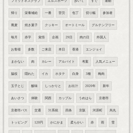
フィットネスクラブ
エルスポーツ
歩いて
すぐ
運動
帰り
栄養補給
一番
苦労
包丁
切り幅
参加者
蕎麦
焼き菓子
クッキー
オートミール
グルテンフリー
毎月
赤字
覚悟
企画
29日
肉の日
外国人
お客様
多数
ご来店
本日
香港
エンジョイ
まかない
肉
カレー
アルバイト
考案
人気メニュー
脇役
隠れた
イカ
ホタテ
白身
3種
梅肉
玉子とじ
酸味
しっかりと
お出汁
2020年
新年
あいさつ
体験
関西
カップル
うめはら
京都市
京都市バス
交通
31系統
四条
京阪
河原町
烏丸
トッピング
120円
かにかま
柔らかい
赤
雨
雪