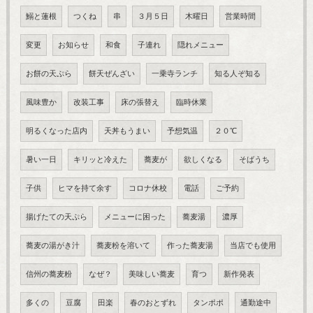
鰯と蓮根
つくね
串
３月５日
木曜日
営業時間
変更
お知らせ
和食
子連れ
隠れメニュー
お餅の天ぷら
餅天ぜんざい
一乗寺ランチ
知る人ぞ知る
風味豊か
改装工事
床の張替え
臨時休業
明るくなった店内
天丼もうまい
予想気温
２０℃
暑い一日
キリッと冷えた
蕎麦が
欲しくなる
そばうち
子供
ヒマを持て余す
コロナ休校
電話
ご予約
揚げたての天ぷら
メニューに困った
蕎麦湯
濃厚
蕎麦の湯がき汁
蕎麦粉を溶いて
作った蕎麦湯
当店でも使用
信州の蕎麦粉
なぜ？
美味しい蕎麦
育つ
新作発表
多くの
豆腐
田楽
春のおとずれ
タンポポ
通勤途中