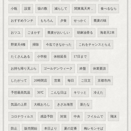
小瓶
設置
咳の数
減らして
関東風天丼，
食べるなら
おすすめランチ
もちろん
夕食
せっかく
蕎麦の味
おツユ
ごまかす
蕎麦がおいしい
胡麻油香る
海老天2本
野菜天4種
掃除
今迄できなかった
これをチャンスとらえ
たくさんある
小学校
休校延長
17日まで
お持ち帰り天ぷら
ゴールデンウィーク
終盤
休業要請
したがって
20時閉店
営業
毎日
ご注文
京都市内
予想最高気温
30℃
こんな日は
キリッと
冷えた
気温の上昇
大根おろし
きざみ海苔
新たな
コロナウィルス
感染予防
対策
中央
フイルムで
飛沫
防止
販売開始
本日より
夏の定番
梅レモンそば