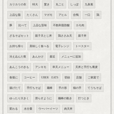
カリカリの衣
特大
驚き
丸ごと
しっぽ
九条葱
上品な脂
たくさん
マガモ
アヒル
合鴨
一口
鶏
豚
比べて
上品な旨味
不飽和脂肪酸
カモ肉
ざるそばセット
親子天とじ丼
鶏ささみ天
親子丼
お持ち帰り
美味しく食べる
電子レンジ
トースター
冷え込んだ夜
あんかけ
最近
メニューに追加
あんこうのきも
アンキモ
串天メニュー
天丼と手打ち蕎麦
食後に
コーヒー
UBER EATS
登録
店舗
ご家庭で
揚げたて
手打ちそば
麺棒
手の形
猫の手
てうちそば
ゆったり大きく
滑らすように
麺棒の動き
打つとき
変わる
水分量
ウーバーイーツ
肉天丼