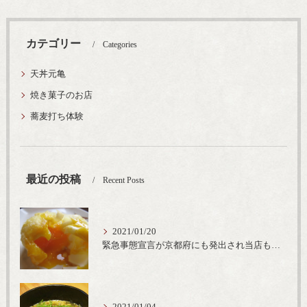
カテゴリー
Categories
天丼元亀
焼き菓子のお店
蕎麦打ち体験
最近の投稿
Recent Posts
2021/01/20
緊急事態宣言が京都府にも発出され当店も要請に従って20時完全閉店という形で営業なるべく短期間での要請解除へ一致団結です