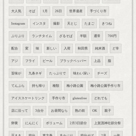
大人気
そば
1月
26日
世界遺産
手づくり市
Instagram
インスタ
撮影
天とじ
たまご
きつね
ぷりぷり
ランチタイム
ざるそば
半額
通常
700円
配合
変
味
新しい
入荷
秋田県
純米酒
ど辛
アジ
フライ
ピール
ブラックペッパー
上品
脂
旨味が
九条ネギ
たっぷりで
味わい深い
チーズ
てんぷら
持ち帰り
種類
梅小路公園
梅小路公園手作り市
アイススケートリンク
手作り市
glutenfree
どれでも
店に沿って
3台分
お昼間なら
熟の前
OK
親子
卵黄
にんにく
ボリューム
2月3日節分
上賀茂神社節分祭
豆まき
節分
恵方巻
丸かぶり
節分そば
2月
一年