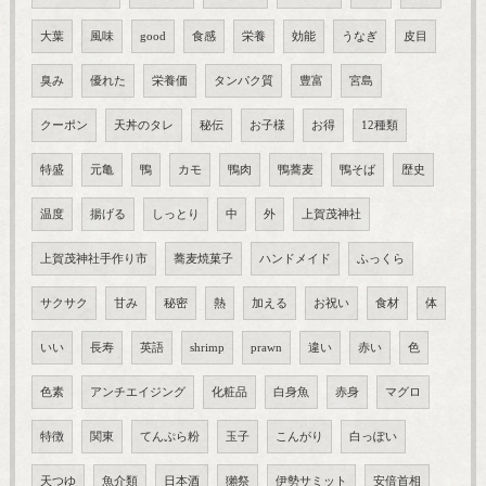
大葉
風味
good
食感
栄養
効能
うなぎ
皮目
臭み
優れた
栄養価
タンパク質
豊富
宮島
クーポン
天丼のタレ
秘伝
お子様
お得
12種類
特盛
元亀
鴨
カモ
鴨肉
鴨蕎麦
鴨そば
歴史
温度
揚げる
しっとり
中
外
上賀茂神社
上賀茂神社手作り市
蕎麦焼菓子
ハンドメイド
ふっくら
サクサク
甘み
秘密
熱
加える
お祝い
食材
体
いい
長寿
英語
shrimp
prawn
違い
赤い
色
色素
アンチエイジング
化粧品
白身魚
赤身
マグロ
特徴
関東
てんぷら粉
玉子
こんがり
白っぽい
天つゆ
魚介類
日本酒
獺祭
伊勢サミット
安倍首相