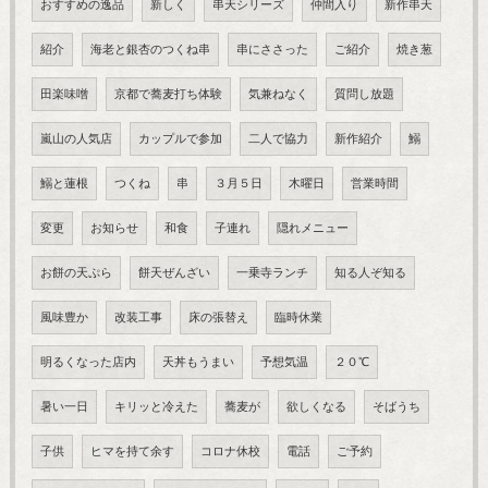
おすすめの逸品
新しく
串天シリーズ
仲間入り
新作串天
紹介
海老と銀杏のつくね串
串にささった
ご紹介
焼き葱
田楽味噌
京都で蕎麦打ち体験
気兼ねなく
質問し放題
嵐山の人気店
カップルで参加
二人で協力
新作紹介
鰯
鰯と蓮根
つくね
串
３月５日
木曜日
営業時間
変更
お知らせ
和食
子連れ
隠れメニュー
お餅の天ぷら
餅天ぜんざい
一乗寺ランチ
知る人ぞ知る
風味豊か
改装工事
床の張替え
臨時休業
明るくなった店内
天丼もうまい
予想気温
２０℃
暑い一日
キリッと冷えた
蕎麦が
欲しくなる
そばうち
子供
ヒマを持て余す
コロナ休校
電話
ご予約