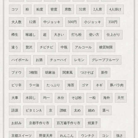
コツ
粉
粘度
密度
席数
32席
2人席
4人掛け
大人数
12席
中ジョッキ
500円
小ジョッキ
350円
樽生
喉越し
超
大きい
打ち粉
使い方
仕上がり
違う
贅沢
チビチビ
中瓶
アルコール
糖質制限
ハイボール
お酒
チューハイ
レモン
グレープフルーツ
ブドウ
3種類
胡麻油
関東風
つけそば
新作
ピリ辛
ラー油
たっぷり
海苔
ゴマ
ネギ
豚バラ肉
大事
水回し
均一
水分
そば粉
一粒
海外
天竺
語源
ビタミンA
京
讃岐
太め
細め
選べ
お好み
京都手作り市
百万遍手作り市
焼菓子
京都スイーツ
野菜天丼
れんこん
ウンチク
コシ
強さ