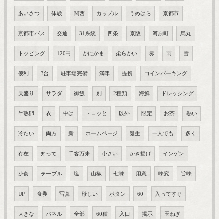
あいさつ
体験
関西
カップル
うめはら
京都市
京都市バス
交通
31系統
四条
京阪
河原町
烏丸
トッピング
120円
かにかま
柔らかい
赤
雨
雪
便利
3台
駐車場完備
満車
提携
コインパーキング
天盛り
サラダ
御飯
別
2種類
海鮮
ドレッシング
半熟卵
衣
中は
トロッと
以外
限定
お茶
熱い
冷たい
両方
新
ホームページ
誕生
一人でも
多く
存在
知って
千客万来
小さい
かき揚げ
インゲン
少食
テーブル
塩
山椒
七味
用意
味変
旨味
UP
食券
写真
珍しい
ボタン
60
入ってすぐ
大きな
パネル
全部
60種
入口
掲示
玉ねぎ