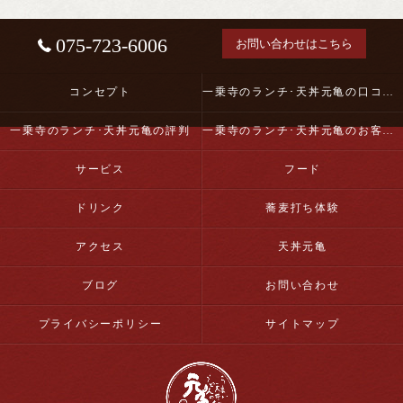
075-723-6006
お問い合わせはこちら
コンセプト
一乗寺のランチ･天丼元亀の口コミ情報
一乗寺のランチ･天丼元亀の評判
一乗寺のランチ･天丼元亀のお客様の声
サービス
フード
ドリンク
蕎麦打ち体験
アクセス
天丼元亀
ブログ
お問い合わせ
プライバシーポリシー
サイトマップ