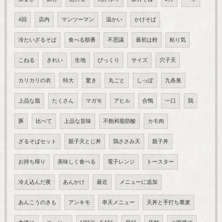
4回
店内
マンツーマン
温かい
かけそば
冷たいざるそば
食べる順番
不思議
最初は粉
粘り気
こねる
きれい
生地
びっくり
サイズ
穴子天
カリカリの衣
特大
驚き
丸ごと
しっぽ
九条葱
上品な脂
たくさん
マガモ
アヒル
合鴨
一口
鶏
豚
比べて
上品な旨味
不飽和脂肪酸
カモ肉
ざるそばセット
親子天とじ丼
鶏ささみ天
親子丼
お持ち帰り
美味しく食べる
電子レンジ
トースター
冷え込んだ夜
あんかけ
最近
メニューに追加
あんこうのきも
アンキモ
串天メニュー
天丼と手打ち蕎麦