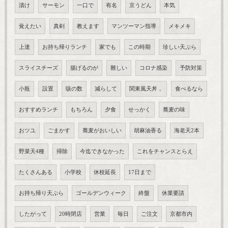
漬け
サーモン
一口で
有名
京うどん
本気
覚えたい
真剣
教えます
マンツーマン指導
メキメキ
上達
お持ち帰りランチ
家でも
この時期
珍しい天ぷら
スライスチーズ
揚げるのが
難しい
コロナ感染
予防対策
小瓶
設置
咳の数
減らして
関東風天丼，
食べるなら
おすすめランチ
もちろん
夕食
せっかく
蕎麦の味
おツユ
ごまかす
蕎麦がおいしい
胡麻油香る
海老天2本
野菜天4種
掃除
今迄できなかった
これをチャンスとらえ
たくさんある
小学校
休校延長
17日まで
お持ち帰り天ぷら
ゴールデンウィーク
終盤
休業要請
したがって
20時閉店
営業
毎日
ご注文
京都市内