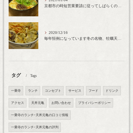
2021/01/04
京都市の時短営業要請に従ってしばらくの間20時までの営業とさせていただいております。寒い時期には温かいお蕎麦がおすすめ
2020/12/16
毎年恒例になっています冬の名物、牡蠣天丼が販売開始です、広島県産の大粒牡蠣を使用し天ぷらならではのカリと衣クリーミーな味わいをどうぞ
タグ
Tags
一乗寺
ランチ
コンセプト
サービス
フード
ドリンク
アクセス
天丼元亀
お問い合わせ
プライバシーポリシー
一乗寺のランチ･天丼元亀の口コミ情報
一乗寺のランチ･天丼元亀の評判