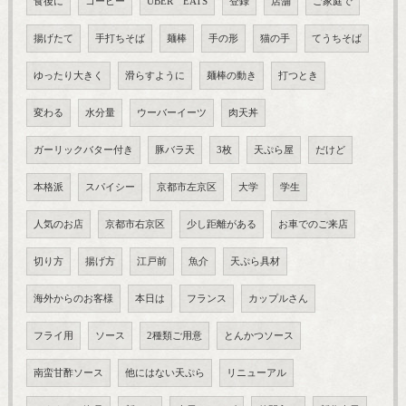
食後に
コーヒー
UBER EATS
登録
店舗
ご家庭で
揚げたて
手打ちそば
麺棒
手の形
猫の手
てうちそば
ゆったり大きく
滑らすように
麺棒の動き
打つとき
変わる
水分量
ウーバーイーツ
肉天丼
ガーリックバター付き
豚バラ天
3枚
天ぷら屋
だけど
本格派
スパイシー
京都市左京区
大学
学生
人気のお店
京都市右京区
少し距離がある
お車でのご来店
切り方
揚げ方
江戸前
魚介
天ぷら具材
海外からのお客様
本日は
フランス
カップルさん
フライ用
ソース
2種類ご用意
とんかつソース
南蛮甘酢ソース
他にはない天ぷら
リニューアル