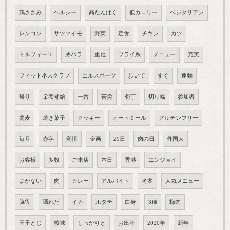
鶏ささみ
ヘルシー
高たんぱく
低カロリー
ベジタリアン
レンコン
サツマイモ
野菜
定食
チキン
カツ
ミルフィーユ
豚バラ
重ね
フライ系
メニュー
充実
フィットネスクラブ
エルスポーツ
歩いて
すぐ
運動
帰り
栄養補給
一番
苦労
包丁
切り幅
参加者
蕎麦
焼き菓子
クッキー
オートミール
グルテンフリー
毎月
赤字
覚悟
企画
29日
肉の日
外国人
お客様
多数
ご来店
本日
香港
エンジョイ
まかない
肉
カレー
アルバイト
考案
人気メニュー
脇役
隠れた
イカ
ホタテ
白身
3種
梅肉
玉子とじ
酸味
しっかりと
お出汁
2020年
新年