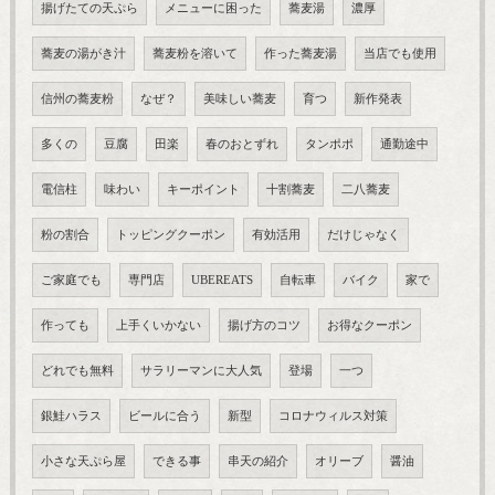
揚げたての天ぷら
メニューに困った
蕎麦湯
濃厚
蕎麦の湯がき汁
蕎麦粉を溶いて
作った蕎麦湯
当店でも使用
信州の蕎麦粉
なぜ？
美味しい蕎麦
育つ
新作発表
多くの
豆腐
田楽
春のおとずれ
タンポポ
通勤途中
電信柱
味わい
キーポイント
十割蕎麦
二八蕎麦
粉の割合
トッピングクーポン
有効活用
だけじゃなく
ご家庭でも
専門店
UBEREATS
自転車
バイク
家で
作っても
上手くいかない
揚げ方のコツ
お得なクーポン
どれでも無料
サラリーマンに大人気
登場
一つ
銀鮭ハラス
ビールに合う
新型
コロナウィルス対策
小さな天ぷら屋
できる事
串天の紹介
オリーブ
醤油