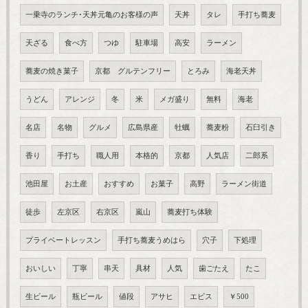
一乗寺のランチ･天丼元亀のお客様の声
天丼
タレ
手打ち蕎麦
天ざる
食べ方
つゆ
駐車場
高安
ラーメン
蕎麦の焼き菓子
京都 グルテンフリー
とろみ
海老天丼
うどん
アレンジ
冬
米
メガ盛り
無料
海老
名店
名物
グルメ
広島県産
牡蠣
蕎麦粉
石臼引き
香り
手打ち
職人用
本格的
京都
人気店
二郎系
池田屋
お土産
おすすめ
お菓子
高野
ラーメン街道
徒歩
左京区
右京区
嵐山
蕎麦打ち体験
プライベートレッスン
手打ち蕎麦うめはら
穴子
下処理
おいしい
丁寧
串天
具材
人気
歯ごたえ
たこ
生ビール
瓶ビール
値段
アサヒ
エビス
￥500