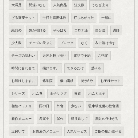
大満足
間違いなし
人気商品
注文数
うなぎ上り
ざる蕎麦セット
手打ち蕎麦体験
打ちあがった
一緒に
絶品の
気が引ける
やっぱり
コロナ過
自分達
講師
少人数
チーズの天ぷら
ブロック
なく
衣に溶け出す
チーズの味わい
天丼お持ち帰り
電話で予約
ご指定
時間に合わせて
揚げます。
できるだけ
熱々を
お届けします。
修学院
叡山電鉄
徒歩5分
お子様セット
シリーズ
ハム巻
玉子サラダ
異質
ハムと玉子
相性バッチリ
雨の日
外食
少ない
駐車場完備の飲食店
新作メニュー
考案中
試作
繰り返して
満足の仕上がり
近付いて
お蕎麦のメニュー
人気サービス
ご飯の量が選べる