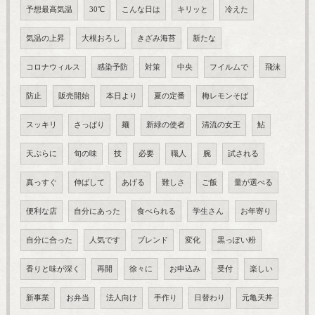
予想最高気温
30℃
こんな日は
キリッと
冷えた
気温の上昇
大根おろし
きざみ海苔
新たな
コロナウィルス
感染予防
対策
中央
フイルムで
飛沫
防止
販売開始
本日より
夏の定番
梅レモンそば
スッキリ
さっぱり
麺
新緑の使者
清流の女王
鮎
天ぷらに
旬の味
技
必要
職人
腕
試される
真っすぐ
伸ばして
あげる
難しさ
ご飯
量が選べる
便利な店
自分にあった
食べられる
学生さん
お年寄り
自分に合った
人気です
ブレンド
変化
黒っぽい粉
香りと味が深く
再開
徐々に
お申込み
受付
楽しい
新事業
お弁当
法人向け
手作り
日替わり
元亀天丼