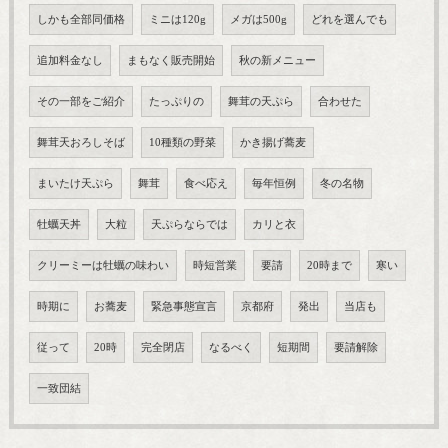
しかも全部同価格
ミニは120g
メガは500g
どれを選んでも
追加料金なし
まもなく販売開始
秋の新メニュー
その一部をご紹介
たっぷりの
舞茸の天ぷら
合わせた
舞茸天おろしそば
10種類の野菜
かき揚げ蕎麦
まいたけ天ぷら
舞茸
食べ応え
毎年恒例
冬の名物
牡蠣天丼
大粒
天ぷらならでは
カリと衣
クリーミーは牡蠣の味わい
時短営業
要請
20時まで
寒い
時期に
お蕎麦
緊急事態宣言
京都府
発出
当店も
従って
20時
完全閉店
なるべく
短期間
要請解除
一致団結