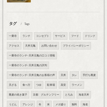
タグ
Tags
一乗寺
ランチ
コンセプト
サービス
フード
ドリンク
アクセス
天丼元亀
お問い合わせ
プライバシーポリシー
一乗寺のランチ･天丼元亀の口コミ情報
一乗寺のランチ･天丼元亀の評判
一乗寺のランチ･天丼元亀のお客様の声
天丼
タレ
手打ち蕎麦
天ざる
食べ方
つゆ
駐車場
高安
ラーメン
蕎麦の焼き菓子
京都 グルテンフリー
とろみ
海老天丼
うどん
アレンジ
冬
米
メガ盛り
無料
海老