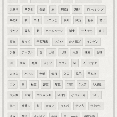
天盛り
サラダ
御飯
別
2種類
海鮮
ドレッシング
半熟卵
衣
中は
トロッと
以外
限定
お茶
熱い
冷たい
両方
新
ホームページ
誕生
一人でも
多く
存在
知って
千客万来
小さい
かき揚げ
インゲン
少食
テーブル
塩
山椒
七味
用意
味変
旨味
UP
食券
写真
珍しい
ボタン
60
入ってすぐ
大きな
パネル
全部
60種
入口
掲示
玉ねぎ
コツ
粉
粘度
密度
席数
32席
2人席
4人掛け
大人数
12席
中ジョッキ
500円
小ジョッキ
350円
樽生
喉越し
超
大きい
打ち粉
使い方
仕上がり
違う
贅沢
チビチビ
中瓶
アルコール
糖質制限