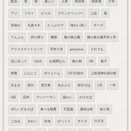
配合
変
味
新しい
入荷
秋田県
純米酒
ど辛
アジ
フライ
ピール
ブラックペッパー
上品
脂
旨味が
九条ネギ
たっぷりで
味わい深い
チーズ
てんぷら
持ち帰り
種類
梅小路公園
梅小路公園手作り市
アイススケートリンク
手作り市
glutenfree
どれでも
店に沿って
3台分
お昼間なら
熟の前
OK
親子
卵黄
にんにく
ボリューム
2月3日節分
上賀茂神社節分祭
豆まき
節分
恵方巻
丸かぶり
節分そば
2月
一年
4回
店内
マンツーマン
温かい
かけそば
冷たいざるそば
食べる順番
不思議
最初は粉
粘り気
こねる
きれい
生地
びっくり
サイズ
穴子天