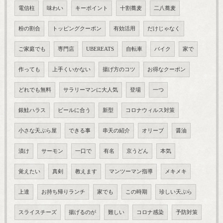
電信柱
味わい
キーポイント
十割蕎麦
二八蕎麦
粉の割合
トッピングクーポン
有効活用
だけじゃなく
ご家庭でも
専門店
UBEREATS
自転車
バイク
家で
作っても
上手くいかない
揚げ方のコツ
お得なクーポン
どれでも無料
サラリーマンに大人気
登場
一つ
銀鮭ハラス
ビールに合う
新型
コロナウィルス対策
小さな天ぷら屋
できる事
串天の紹介
オリーブ
醤油
漬け
サーモン
一口で
有名
京うどん
本気
覚えたい
真剣
教えます
マンツーマン指導
メキメキ
上達
お持ち帰りランチ
家でも
この時期
珍しい天ぷら
スライスチーズ
揚げるのが
難しい
コロナ感染
予防対策