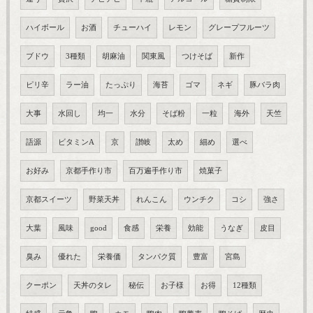
ハイボール
お酒
チューハイ
レモン
グレープフルーツ
ブドウ
3種類
胡麻油
関東風
つけそば
新作
ピリ辛
ラー油
たっぷり
海苔
ゴマ
ネギ
豚バラ肉
大事
水回し
均一
水分
そば粉
一粒
海外
天竺
語源
ビタミンA
京
讃岐
太め
細め
選べ
お好み
京都手作り市
百万遍手作り市
焼菓子
京都スイーツ
野菜天丼
れんこん
ウンチク
コシ
強さ
大葉
風味
good
食感
栄養
効能
うなぎ
皮目
臭み
優れた
栄養価
タンパク質
豊富
宮島
クーポン
天丼のタレ
秘伝
お子様
お得
12種類