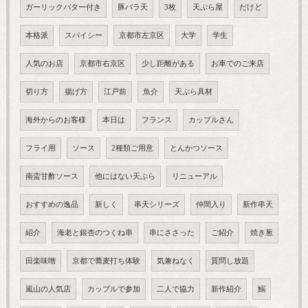
ガーリックバター付き
豚バラ天
3枚
天ぷら屋
だけど
本格派
スパイシー
京都市左京区
大学
学生
人気のお店
京都市右京区
少し距離がある
お車でのご来店
切り方
揚げ方
江戸前
魚介
天ぷら具材
海外からのお客様
本日は
フランス
カップルさん
フライ用
ソース
2種類ご用意
とんかつソース
南蛮甘酢ソース
他にはない天ぷら
リニューアル
おすすめの逸品
新しく
串天シリーズ
仲間入り
新作串天
紹介
海老と銀杏のつくね串
串にささった
ご紹介
焼き葱
田楽味噌
京都で蕎麦打ち体験
気兼ねなく
質問し放題
嵐山の人気店
カップルで参加
二人で協力
新作紹介
鰯