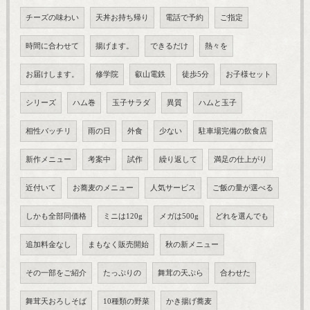
チーズの味わい
天丼お持ち帰り
電話で予約
ご指定
時間に合わせて
揚げます。
できるだけ
熱々を
お届けします。
修学院
叡山電鉄
徒歩5分
お子様セット
シリーズ
ハム巻
玉子サラダ
異質
ハムと玉子
相性バッチリ
雨の日
外食
少ない
駐車場完備の飲食店
新作メニュー
考案中
試作
繰り返して
満足の仕上がり
近付いて
お蕎麦のメニュー
人気サービス
ご飯の量が選べる
しかも全部同価格
ミニは120g
メガは500g
どれを選んでも
追加料金なし
まもなく販売開始
秋の新メニュー
その一部をご紹介
たっぷりの
舞茸の天ぷら
合わせた
舞茸天おろしそば
10種類の野菜
かき揚げ蕎麦