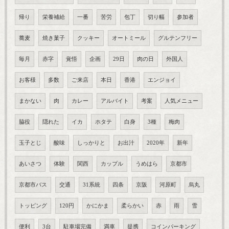
帰り
栄養補給
一番
苦労
包丁
切り幅
参加者
蕎麦
焼き菓子
クッキー
オートミール
グルテンフリー
毎月
赤字
覚悟
企画
29日
肉の日
外国人
お客様
多数
ご来店
本日
香港
エンジョイ
まかない
肉
カレー
アルバイト
考案
人気メニュー
脇役
隠れた
イカ
ホタテ
白身
3種
梅肉
玉子とじ
酸味
しっかりと
お出汁
2020年
新年
あいさつ
体験
関西
カップル
うめはら
京都市
京都市バス
交通
31系統
四条
京阪
河原町
烏丸
トッピング
120円
かにかま
柔らかい
赤
雨
雪
便利
3台
駐車場完備
満車
提携
コインパーキング