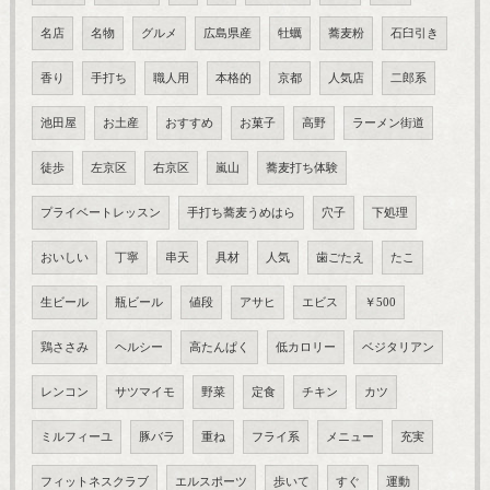
名店
名物
グルメ
広島県産
牡蠣
蕎麦粉
石臼引き
香り
手打ち
職人用
本格的
京都
人気店
二郎系
池田屋
お土産
おすすめ
お菓子
高野
ラーメン街道
徒歩
左京区
右京区
嵐山
蕎麦打ち体験
プライベートレッスン
手打ち蕎麦うめはら
穴子
下処理
おいしい
丁寧
串天
具材
人気
歯ごたえ
たこ
生ビール
瓶ビール
値段
アサヒ
エビス
￥500
鶏ささみ
ヘルシー
高たんぱく
低カロリー
ベジタリアン
レンコン
サツマイモ
野菜
定食
チキン
カツ
ミルフィーユ
豚バラ
重ね
フライ系
メニュー
充実
フィットネスクラブ
エルスポーツ
歩いて
すぐ
運動