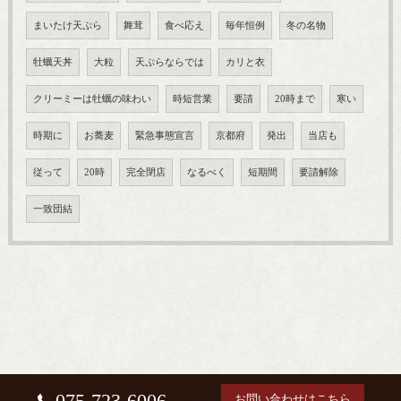
まいたけ天ぷら
舞茸
食べ応え
毎年恒例
冬の名物
牡蠣天丼
大粒
天ぷらならでは
カリと衣
クリーミーは牡蠣の味わい
時短営業
要請
20時まで
寒い
時期に
お蕎麦
緊急事態宣言
京都府
発出
当店も
従って
20時
完全閉店
なるべく
短期間
要請解除
一致団結
075-723-6006
お問い合わせはこちら