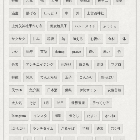
特盛
元亀
鴨
カモ
鴨肉
鴨蕎麦
鴨そば
歴史
温度
揚げる
しっとり
中
外
上賀茂神社
上賀茂神社手作り市
蕎麦焼菓子
ハンドメイド
ふっくら
サクサク
甘み
秘密
熱
加える
お祝い
食材
体
いい
長寿
英語
shrimp
prawn
違い
赤い
色
色素
アンチエイジング
化粧品
白身魚
赤身
マグロ
特徴
関東
てんぷら粉
玉子
こんがり
白っぽい
天つゆ
魚介類
日本酒
獺祭
伊勢サミット
安倍首相
大人気
そば
1月
26日
世界遺産
手づくり市
Instagram
インスタ
撮影
天とじ
たまご
きつね
ぷりぷり
ランチタイム
ざるそば
半額
通常
700円