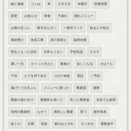
鰯と蓮根
つくね
串
３月５日
木曜日
営業時間
変更
お知らせ
和食
子連れ
隠れメニュー
お餅の天ぷら
餅天ぜんざい
一乗寺ランチ
知る人ぞ知る
風味豊か
改装工事
床の張替え
臨時休業
明るくなった店内
天丼もうまい
予想気温
２０℃
暑い一日
キリッと冷えた
蕎麦が
欲しくなる
そばうち
子供
ヒマを持て余す
コロナ休校
電話
ご予約
揚げたての天ぷら
メニューに困った
蕎麦湯
濃厚
蕎麦の湯がき汁
蕎麦粉を溶いて
作った蕎麦湯
当店でも使用
信州の蕎麦粉
なぜ？
美味しい蕎麦
育つ
新作発表
多くの
豆腐
田楽
春のおとずれ
タンポポ
通勤途中