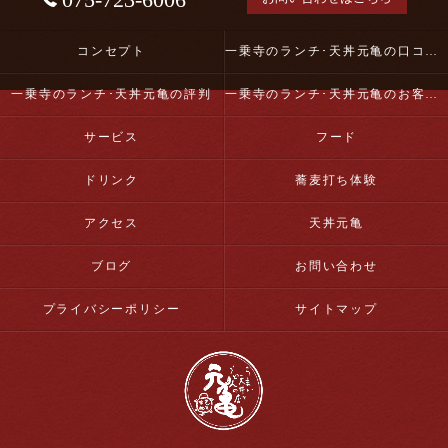
コンセプト
一乗寺のランチ･天丼元亀の口コミ情報
一乗寺のランチ･天丼元亀の評判
一乗寺のランチ･天丼元亀のお客様の声
サービス
フード
ドリンク
蕎麦打ち体験
アクセス
天丼元亀
ブログ
お問い合わせ
プライバシーポリシー
サイトマップ