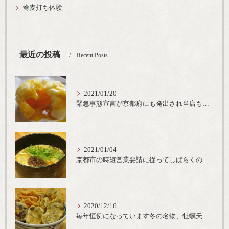
蕎麦打ち体験
最近の投稿
Recent Posts
2021/01/20
緊急事態宣言が京都府にも発出され当店も要請に従って20時完全閉店という形で営業なるべく短期間での要請解除へ一致団結です
2021/01/04
京都市の時短営業要請に従ってしばらくの間20時までの営業とさせていただいております。寒い時期には温かいお蕎麦がおすすめ
2020/12/16
毎年恒例になっています冬の名物、牡蠣天丼が販売開始です、広島県産の大粒牡蠣を使用し天ぷらならではのカリと衣クリーミーな味わいをどうぞ