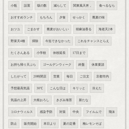
小瓶
設置
咳の数
減らして
関東風天丼，
食べるなら
おすすめランチ
もちろん
夕食
せっかく
蕎麦の味
おツユ
ごまかす
蕎麦がおいしい
胡麻油香る
海老天2本
野菜天4種
掃除
今迄できなかった
これをチャンスとらえ
たくさんある
小学校
休校延長
17日まで
お持ち帰り天ぷら
ゴールデンウィーク
終盤
休業要請
したがって
20時閉店
営業
毎日
ご注文
京都市内
予想最高気温
30℃
こんな日は
キリッと
冷えた
気温の上昇
大根おろし
きざみ海苔
新たな
コロナウィルス
感染予防
対策
中央
フイルムで
飛沫
防止
販売開始
本日より
夏の定番
梅レモンそば