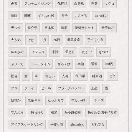
色素
アンチエイジング
化粧品
白身魚
赤身
マグロ
特徴
関東
てんぷら粉
玉子
こんがり
白っぽい
天つゆ
魚介類
日本酒
獺祭
伊勢サミット
安倍首相
大人気
そば
1月
26日
世界遺産
手づくり市
Instagram
インスタ
撮影
天とじ
たまご
きつね
ぷりぷり
ランチタイム
ざるそば
半額
通常
700円
配合
変
味
新しい
入荷
秋田県
純米酒
ど辛
アジ
フライ
ピール
ブラックペッパー
上品
脂
旨味が
九条ネギ
たっぷりで
味わい深い
チーズ
てんぷら
持ち帰り
種類
梅小路公園
梅小路公園手作り市
アイススケートリンク
手作り市
glutenfree
どれでも