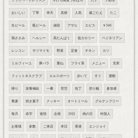
プライベートレッスン
手打ち蕎麦うめはら
穴子
下処理
おいしい
丁寧
串天
具材
人気
歯ごたえ
たこ
生ビール
瓶ビール
値段
アサヒ
エビス
￥500
鶏ささみ
ヘルシー
高たんぱく
低カロリー
ベジタリアン
レンコン
サツマイモ
野菜
定食
チキン
カツ
ミルフィーユ
豚バラ
重ね
フライ系
メニュー
充実
フィットネスクラブ
エルスポーツ
歩いて
すぐ
運動
帰り
栄養補給
一番
苦労
包丁
切り幅
参加者
蕎麦
焼き菓子
クッキー
オートミール
グルテンフリー
毎月
赤字
覚悟
企画
29日
肉の日
外国人
お客様
多数
ご来店
本日
香港
エンジョイ