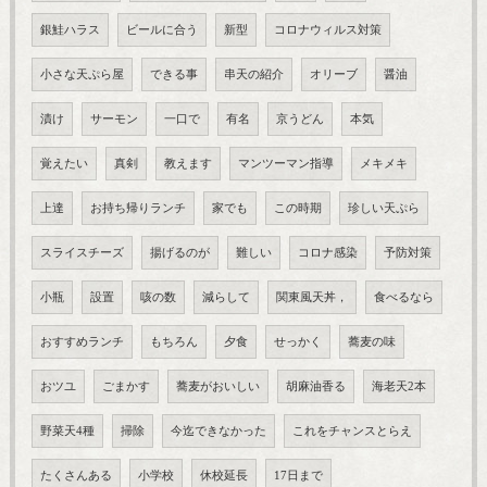
銀鮭ハラス
ビールに合う
新型
コロナウィルス対策
小さな天ぷら屋
できる事
串天の紹介
オリーブ
醤油
漬け
サーモン
一口で
有名
京うどん
本気
覚えたい
真剣
教えます
マンツーマン指導
メキメキ
上達
お持ち帰りランチ
家でも
この時期
珍しい天ぷら
スライスチーズ
揚げるのが
難しい
コロナ感染
予防対策
小瓶
設置
咳の数
減らして
関東風天丼，
食べるなら
おすすめランチ
もちろん
夕食
せっかく
蕎麦の味
おツユ
ごまかす
蕎麦がおいしい
胡麻油香る
海老天2本
野菜天4種
掃除
今迄できなかった
これをチャンスとらえ
たくさんある
小学校
休校延長
17日まで