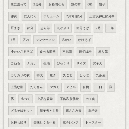
店に沿って
3台分
お昼間なら
熟の前
OK
親子
卵黄
にんにく
ボリューム
2月3日節分
上賀茂神社節分祭
豆まき
節分
恵方巻
丸かぶり
節分そば
2月
一年
4回
店内
マンツーマン
温かい
かけそば
冷たいざるそば
食べる順番
不思議
最初は粉
粘り気
こねる
きれい
生地
びっくり
サイズ
穴子天
カリカリの衣
特大
驚き
丸ごと
しっぽ
九条葱
上品な脂
たくさん
マガモ
アヒル
合鴨
一口
鶏
豚
比べて
上品な旨味
不飽和脂肪酸
カモ肉
ざるそばセット
親子天とじ丼
鶏ささみ天
親子丼
お持ち帰り
美味しく食べる
電子レンジ
トースター