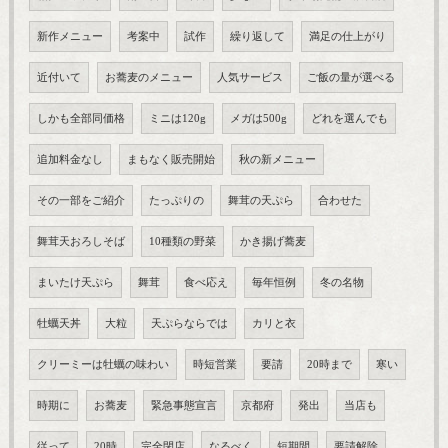
新作メニュー
考案中
試作
繰り返して
満足の仕上がり
近付いて
お蕎麦のメニュー
人気サービス
ご飯の量が選べる
しかも全部同価格
ミニは120g
メガは500g
どれを選んでも
追加料金なし
まもなく販売開始
秋の新メニュー
その一部をご紹介
たっぷりの
舞茸の天ぷら
合わせた
舞茸天おろしそば
10種類の野菜
かき揚げ蕎麦
まいたけ天ぷら
舞茸
食べ応え
毎年恒例
冬の名物
牡蠣天丼
大粒
天ぷらならでは
カリと衣
クリーミーは牡蠣の味わい
時短営業
要請
20時まで
寒い
時期に
お蕎麦
緊急事態宣言
京都府
発出
当店も
従って
20時
完全閉店
なるべく
短期間
要請解除