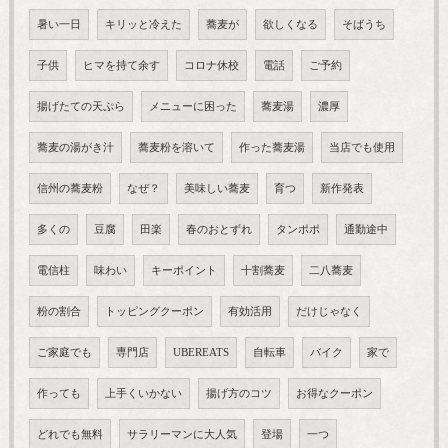
暑い一日
キリッと冷えた
蕎麦が
欲しくなる
そばうち
子供
ヒマを持て余す
コロナ休校
電話
ご予約
揚げたての天ぷら
メニューに困った
蕎麦湯
濃厚
蕎麦の湯がき汁
蕎麦粉を溶いて
作った蕎麦湯
当店でも使用
信州の蕎麦粉
なぜ？
美味しい蕎麦
育つ
新作発表
多くの
豆腐
田楽
春のおとずれ
タンポポ
通勤途中
電信柱
味わい
キーポイント
十割蕎麦
二八蕎麦
粉の割合
トッピングクーポン
有効活用
だけじゃなく
ご家庭でも
専門店
UBEREATS
自転車
バイク
家で
作っても
上手くいかない
揚げ方のコツ
お得なクーポン
どれでも無料
サラリーマンに大人気
登場
一つ