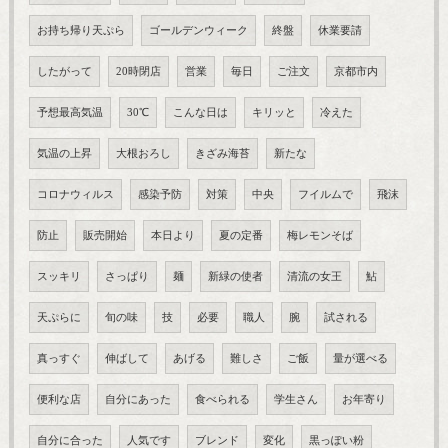
お持ち帰り天ぷら
ゴールデンウィーク
終盤
休業要請
したがって
20時閉店
営業
毎日
ご注文
京都市内
予想最高気温
30℃
こんな日は
キリッと
冷えた
気温の上昇
大根おろし
きざみ海苔
新たな
コロナウィルス
感染予防
対策
中央
フイルムで
飛沫
防止
販売開始
本日より
夏の定番
梅レモンそば
スッキリ
さっぱり
麺
新緑の使者
清流の女王
鮎
天ぷらに
旬の味
技
必要
職人
腕
試される
真っすぐ
伸ばして
あげる
難しさ
ご飯
量が選べる
便利な店
自分にあった
食べられる
学生さん
お年寄り
自分に合った
人気です
ブレンド
変化
黒っぽい粉