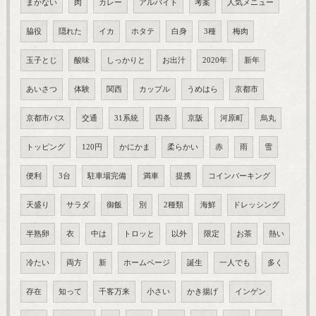
まかない
肉
カレー
アルバイト
考案
人気メニュー
脇役
隠れた
イカ
ホタテ
白身
3種
梅肉
玉子とじ
酸味
しっかりと
お出汁
2020年
新年
あいさつ
体験
関西
カップル
うめはら
京都市
京都市バス
交通
31系統
四条
京阪
河原町
烏丸
トッピング
120円
かにかま
柔らかい
赤
雨
雪
便利
3台
駐車場完備
満車
提携
コインパーキング
天盛り
サラダ
御飯
別
2種類
海鮮
ドレッシング
半熟卵
衣
中は
トロッと
以外
限定
お茶
熱い
冷たい
両方
新
ホームページ
誕生
一人でも
多く
存在
知って
千客万来
小さい
かき揚げ
インゲン