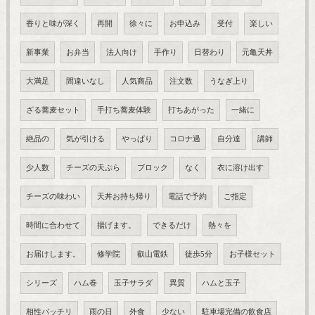
香りと味が深く
再開
徐々に
お申込み
受付
楽しい
新事業
お弁当
法人向け
手作り
日替わり
元亀天丼
大満足
間違いなし
人気商品
注文数
うなぎ上り
ざる蕎麦セット
手打ち蕎麦体験
打ちあがった
一緒に
絶品の
気が引ける
やっぱり
コロナ過
自分達
講師
少人数
チーズの天ぷら
ブロック
なく
衣に溶け出す
チーズの味わい
天丼お持ち帰り
電話で予約
ご指定
時間に合わせて
揚げます。
できるだけ
熱々を
お届けします。
修学院
叡山電鉄
徒歩5分
お子様セット
シリーズ
ハム巻
玉子サラダ
異質
ハムと玉子
相性バッチリ
雨の日
外食
少ない
駐車場完備の飲食店