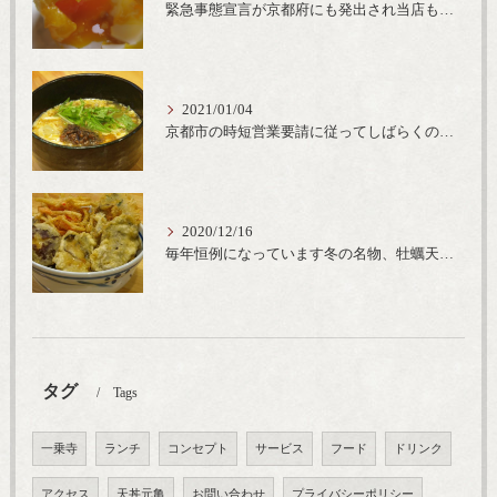
緊急事態宣言が京都府にも発出され当店も要請に従って20時完全閉店という形で営業なるべく短期間での要請解除へ一致団結です
2021/01/04
京都市の時短営業要請に従ってしばらくの間20時までの営業とさせていただいております。寒い時期には温かいお蕎麦がおすすめ
2020/12/16
毎年恒例になっています冬の名物、牡蠣天丼が販売開始です、広島県産の大粒牡蠣を使用し天ぷらならではのカリと衣クリーミーな味わいをどうぞ
タグ
Tags
一乗寺
ランチ
コンセプト
サービス
フード
ドリンク
アクセス
天丼元亀
お問い合わせ
プライバシーポリシー