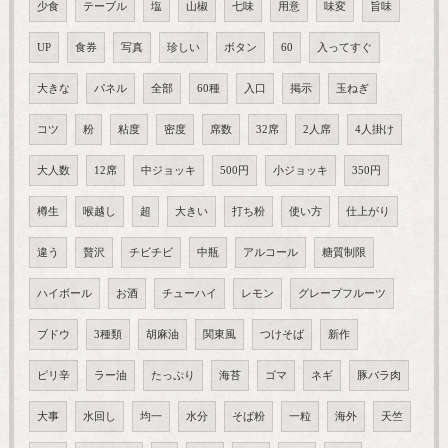
少食
テーブル
塩
山椒
七味
用意
味変
旨味
UP
食券
写真
珍しい
ボタン
60
入ってすぐ
大きな
パネル
全部
60種
入口
掲示
玉ねぎ
コツ
粉
粘度
密度
席数
32席
2人席
4人掛け
大人数
12席
中ジョッキ
500円
小ジョッキ
350円
樽生
喉越し
超
大きい
打ち粉
使い方
仕上がり
違う
贅沢
チビチビ
中瓶
アルコール
糖質制限
ハイボール
お酒
チューハイ
レモン
グレープフルーツ
ブドウ
3種類
胡麻油
関東風
つけそば
新作
ピリ辛
ラー油
たっぷり
海苔
ゴマ
ネギ
豚バラ肉
大事
水回し
均一
水分
そば粉
一粒
海外
天竺