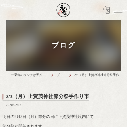
ブログ
一乗寺のランチは天丼元亀
ブログ
2/3（月）上賀茂神社節分祭手作り市
2/3（月）上賀茂神社節分祭手作り市
2020/02/02
明日の2月3日（月）節分の日に上賀茂神社境内にて
節分祭が開催されます