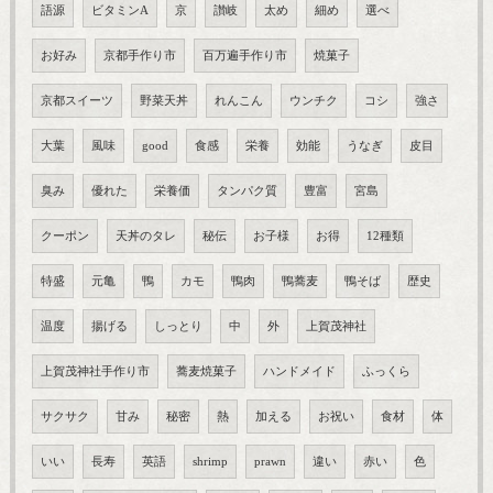
語源
ビタミンA
京
讃岐
太め
細め
選べ
お好み
京都手作り市
百万遍手作り市
焼菓子
京都スイーツ
野菜天丼
れんこん
ウンチク
コシ
強さ
大葉
風味
good
食感
栄養
効能
うなぎ
皮目
臭み
優れた
栄養価
タンパク質
豊富
宮島
クーポン
天丼のタレ
秘伝
お子様
お得
12種類
特盛
元亀
鴨
カモ
鴨肉
鴨蕎麦
鴨そば
歴史
温度
揚げる
しっとり
中
外
上賀茂神社
上賀茂神社手作り市
蕎麦焼菓子
ハンドメイド
ふっくら
サクサク
甘み
秘密
熱
加える
お祝い
食材
体
いい
長寿
英語
shrimp
prawn
違い
赤い
色