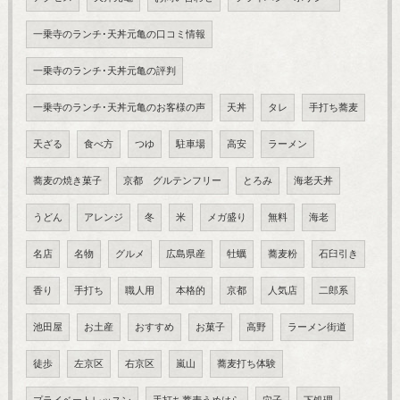
一乗寺のランチ･天丼元亀の口コミ情報
一乗寺のランチ･天丼元亀の評判
一乗寺のランチ･天丼元亀のお客様の声
天丼
タレ
手打ち蕎麦
天ざる
食べ方
つゆ
駐車場
高安
ラーメン
蕎麦の焼き菓子
京都 グルテンフリー
とろみ
海老天丼
うどん
アレンジ
冬
米
メガ盛り
無料
海老
名店
名物
グルメ
広島県産
牡蠣
蕎麦粉
石臼引き
香り
手打ち
職人用
本格的
京都
人気店
二郎系
池田屋
お土産
おすすめ
お菓子
高野
ラーメン街道
徒歩
左京区
右京区
嵐山
蕎麦打ち体験