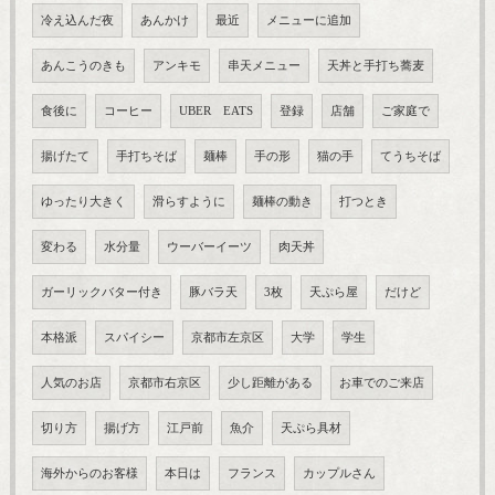
冷え込んだ夜
あんかけ
最近
メニューに追加
あんこうのきも
アンキモ
串天メニュー
天丼と手打ち蕎麦
食後に
コーヒー
UBER EATS
登録
店舗
ご家庭で
揚げたて
手打ちそば
麺棒
手の形
猫の手
てうちそば
ゆったり大きく
滑らすように
麺棒の動き
打つとき
変わる
水分量
ウーバーイーツ
肉天丼
ガーリックバター付き
豚バラ天
3枚
天ぷら屋
だけど
本格派
スパイシー
京都市左京区
大学
学生
人気のお店
京都市右京区
少し距離がある
お車でのご来店
切り方
揚げ方
江戸前
魚介
天ぷら具材
海外からのお客様
本日は
フランス
カップルさん