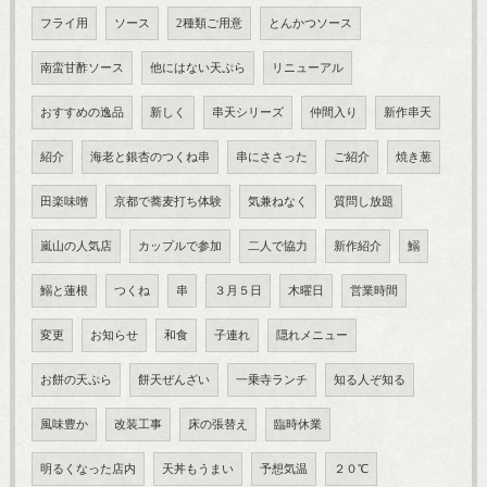
フライ用
ソース
2種類ご用意
とんかつソース
南蛮甘酢ソース
他にはない天ぷら
リニューアル
おすすめの逸品
新しく
串天シリーズ
仲間入り
新作串天
紹介
海老と銀杏のつくね串
串にささった
ご紹介
焼き葱
田楽味噌
京都で蕎麦打ち体験
気兼ねなく
質問し放題
嵐山の人気店
カップルで参加
二人で協力
新作紹介
鰯
鰯と蓮根
つくね
串
３月５日
木曜日
営業時間
変更
お知らせ
和食
子連れ
隠れメニュー
お餅の天ぷら
餅天ぜんざい
一乗寺ランチ
知る人ぞ知る
風味豊か
改装工事
床の張替え
臨時休業
明るくなった店内
天丼もうまい
予想気温
２０℃