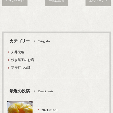
< 前のページ
一覧に戻る
次のページ >
カテゴリー
Categories
天丼元亀
焼き菓子のお店
蕎麦打ち体験
最近の投稿
Recent Posts
2021/01/20