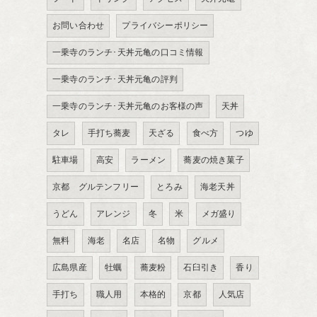
お問い合わせ
プライバシーポリシー
一乗寺のランチ･天丼元亀の口コミ情報
一乗寺のランチ･天丼元亀の評判
一乗寺のランチ･天丼元亀のお客様の声
天丼
タレ
手打ち蕎麦
天ざる
食べ方
つゆ
駐車場
高安
ラーメン
蕎麦の焼き菓子
京都 グルテンフリー
とろみ
海老天丼
うどん
アレンジ
冬
米
メガ盛り
無料
海老
名店
名物
グルメ
広島県産
牡蠣
蕎麦粉
石臼引き
香り
手打ち
職人用
本格的
京都
人気店