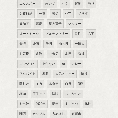
エルスポーツ
歩いて
すぐ
運動
帰り
栄養補給
一番
苦労
包丁
切り幅
参加者
蕎麦
焼き菓子
クッキー
オートミール
グルテンフリー
毎月
赤字
覚悟
企画
29日
肉の日
外国人
お客様
多数
ご来店
本日
香港
エンジョイ
まかない
肉
カレー
アルバイト
考案
人気メニュー
脇役
隠れた
イカ
ホタテ
白身
3種
梅肉
玉子とじ
酸味
しっかりと
お出汁
2020年
新年
あいさつ
体験
関西
カップル
うめはら
京都市