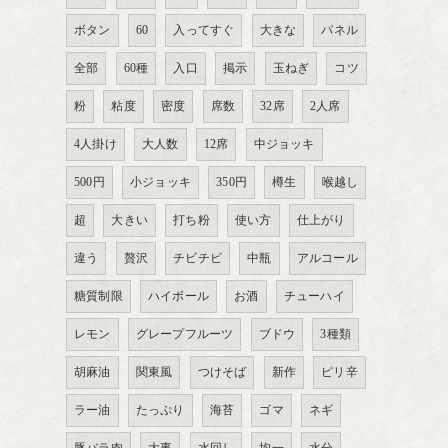
ボタン
60
入ってすぐ
大きな
パネル
全部
60種
入口
掲示
玉ねぎ
コツ
粉
粘度
密度
席数
32席
2人席
4人掛け
大人数
12席
中ジョッキ
500円
小ジョッキ
350円
樽生
喉越し
超
大きい
打ち粉
使い方
仕上がり
違う
贅沢
チビチビ
中瓶
アルコール
糖質制限
ハイボール
お酒
チューハイ
レモン
グレープフルーツ
ブドウ
3種類
胡麻油
関東風
つけそば
新作
ピリ辛
ラー油
たっぷり
海苔
ゴマ
ネギ