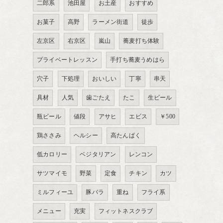
二郎系
池田屋
お土産
おすすめ
お菓子
高野
ラーメン街道
徒歩
左京区
右京区
嵐山
蕎麦打ち体験
プライベートレッスン
手打ち蕎麦うめはら
穴子
下処理
おいしい
丁寧
串天
具材
人気
歯ごたえ
たこ
生ビール
瓶ビール
値段
アサヒ
エビス
￥500
鶏ささみ
ヘルシー
高たんぱく
低カロリー
ベジタリアン
レンコン
サツマイモ
野菜
定食
チキン
カツ
ミルフィーユ
豚バラ
重ね
フライ系
メニュー
充実
フィットネスクラブ