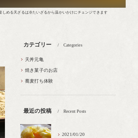
楽しめる天ざるは冷たいざるから温かいかけにチェンジできます
カテゴリー
Categories
天丼元亀
焼き菓子のお店
蕎麦打ち体験
最近の投稿
Recent Posts
2021/01/20