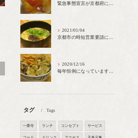
緊急事態宣言が京都府にも発出され当店も要請に従って20時完全閉店という形で営業なるべく短期間での要請解除へ一致団結です
2021/01/04
京都市の時短営業要請に従ってしばらくの間20時までの営業とさせていただいております。寒い時期には温かいお蕎麦がおすすめ
2020/12/16
>
毎年恒例になっています冬の名物、牡蠣天丼が販売開始です、広島県産の大粒牡蠣を使用し天ぷらならではのカリと衣クリーミーな味わいをどうぞ
タグ
Tags
一乗寺
ランチ
コンセプト
サービス
フード
ドリンク
アクセス
天丼元亀