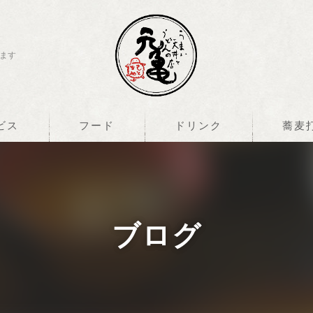
ます
ビス
フード
ドリンク
蕎麦
ブログ