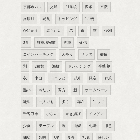
京都市バス
交通
31系統
四条
京阪
河原町
烏丸
トッピング
120円
かにかま
柔らかい
赤
雨
雪
便利
3台
駐車場完備
満車
提携
コインパーキング
天盛り
サラダ
御飯
別
2種類
海鮮
ドレッシング
半熟卵
衣
中は
トロッと
以外
限定
お茶
熱い
冷たい
両方
新
ホームページ
誕生
一人でも
多く
存在
知って
千客万来
小さい
かき揚げ
インゲン
少食
テーブル
塩
山椒
七味
用意
味変
旨味
UP
食券
写真
珍しい