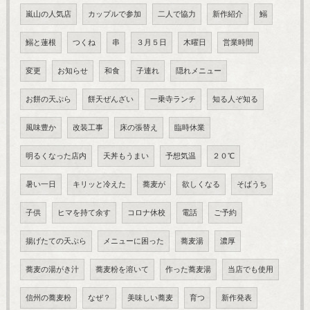
嵐山の人気店
カップルで参加
二人で協力
新作紹介
鰯
鰯と蓮根
つくね
串
３月５日
木曜日
営業時間
変更
お知らせ
和食
子連れ
隠れメニュー
お餅の天ぷら
餅天ぜんざい
一乗寺ランチ
知る人ぞ知る
風味豊か
改装工事
床の張替え
臨時休業
明るくなった店内
天丼もうまい
予想気温
２０℃
暑い一日
キリッと冷えた
蕎麦が
欲しくなる
そばうち
子供
ヒマを持て余す
コロナ休校
電話
ご予約
揚げたての天ぷら
メニューに困った
蕎麦湯
濃厚
蕎麦の湯がき汁
蕎麦粉を溶いて
作った蕎麦湯
当店でも使用
信州の蕎麦粉
なぜ？
美味しい蕎麦
育つ
新作発表