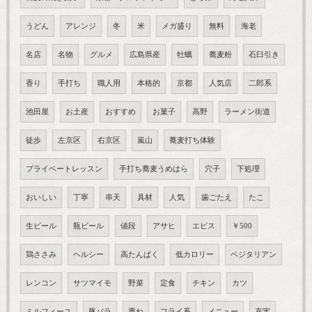
うどん
アレンジ
冬
米
メガ盛り
無料
海老
名店
名物
グルメ
広島県産
牡蠣
蕎麦粉
石臼引き
香り
手打ち
職人用
本格的
京都
人気店
二郎系
池田屋
お土産
おすすめ
お菓子
高野
ラーメン街道
徒歩
左京区
右京区
嵐山
蕎麦打ち体験
プライベートレッスン
手打ち蕎麦うめはら
穴子
下処理
おいしい
丁寧
串天
具材
人気
歯ごたえ
たこ
生ビール
瓶ビール
値段
アサヒ
エビス
￥500
鶏ささみ
ヘルシー
高たんぱく
低カロリー
ベジタリアン
レンコン
サツマイモ
野菜
定食
チキン
カツ
ミルフィーユ
豚バラ
重ね
フライ系
メニュー
充実