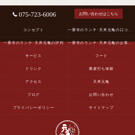
075-723-6006
お問い合わせはこちら
コンセプト
一乗寺のランチ･天丼元亀の口コミ情報
一乗寺のランチ･天丼元亀の評判
一乗寺のランチ･天丼元亀のお客様の声
サービス
フード
ドリンク
蕎麦打ち体験
アクセス
天丼元亀
ブログ
お問い合わせ
プライバシーポリシー
サイトマップ