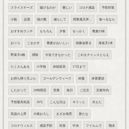
スライスチーズ
揚げるのが
難しい
コロナ感染
予防対策
小瓶
設置
咳の数
減らして
関東風天丼，
食べるなら
おすすめランチ
もちろん
夕食
せっかく
蕎麦の味
おツユ
ごまかす
蕎麦がおいしい
胡麻油香る
海老天2本
野菜天4種
掃除
今迄できなかった
これをチャンスとらえ
たくさんある
小学校
休校延長
17日まで
お持ち帰り天ぷら
ゴールデンウィーク
終盤
休業要請
したがって
20時閉店
営業
毎日
ご注文
京都市内
予想最高気温
30℃
こんな日は
キリッと
冷えた
気温の上昇
大根おろし
きざみ海苔
新たな
コロナウィルス
感染予防
対策
中央
フイルムで
飛沫