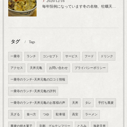
2020/12/16
毎年恒例になっています冬の名物、牡蠣天丼が販売開始です、広島県産の大粒牡蠣を使用し天ぷらならではのカリと衣クリーミーな味わいをどうぞ
タグ
Tags
一乗寺
ランチ
コンセプト
サービス
フード
ドリンク
アクセス
天丼元亀
お問い合わせ
プライバシーポリシー
一乗寺のランチ･天丼元亀の口コミ情報
一乗寺のランチ･天丼元亀の評判
一乗寺のランチ･天丼元亀のお客様の声
天丼
タレ
手打ち蕎麦
天ざる
食べ方
つゆ
駐車場
高安
ラーメン
蕎麦の焼き菓子
京都 グルテンフリー
とろみ
海老天丼