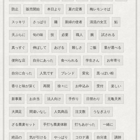
防止
販売開始
本日より
夏の定番
梅レモンそば
スッキリ
さっぱり
麺
新緑の使者
清流の女王
鮎
天ぷらに
旬の味
技
必要
職人
腕
試される
真っすぐ
伸ばして
あげる
難しさ
ご飯
量が選べる
便利な店
自分にあった
食べられる
学生さん
お年寄り
自分に合った
人気です
ブレンド
変化
黒っぽい粉
香りと味が深く
再開
徐々に
お申込み
受付
楽しい
新事業
お弁当
法人向け
手作り
日替わり
元亀天丼
大満足
間違いなし
人気商品
注文数
うなぎ上り
ざる蕎麦セット
手打ち蕎麦体験
打ちあがった
一緒に
絶品の
気が引ける
やっぱり
コロナ過
自分達
講師