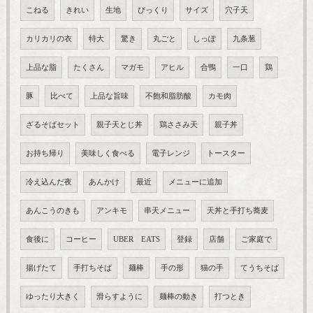
こねる
きれい
生地
びっくり
サイズ
穴子天
カリカリの衣
特大
驚き
丸ごと
しっぽ
九条葱
上品な脂
たくさん
マガモ
アヒル
合鴨
一口
鶏
豚
比べて
上品な旨味
不飽和脂肪酸
カモ肉
ざるそばセット
親子天とじ丼
鶏ささみ天
親子丼
お持ち帰り
美味しく食べる
電子レンジ
トースター
冷え込んだ夜
あんかけ
最近
メニューに追加
あんこうのきも
アンキモ
串天メニュー
天丼と手打ち蕎麦
食後に
コーヒー
UBER EATS
登録
店舗
ご家庭で
揚げたて
手打ちそば
麺棒
手の形
猫の手
てうちそば
ゆったり大きく
滑らすように
麺棒の動き
打つとき