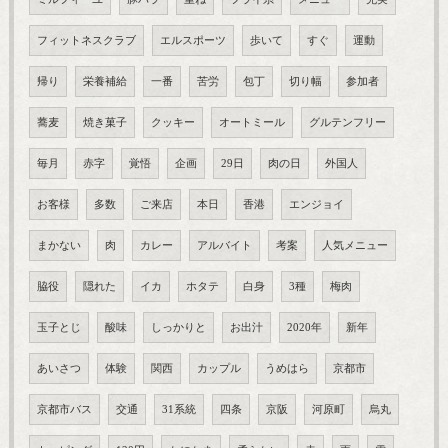
フィットネスクラブ
エルスポーツ
歩いて
すぐ
運動
帰り
栄養補給
一番
苦労
包丁
切り幅
参加者
蕎麦
焼き菓子
クッキー
オートミール
グルテンフリー
毎月
赤字
覚悟
企画
29日
肉の日
外国人
お客様
多数
ご来店
本日
香港
エンジョイ
まかない
肉
カレー
アルバイト
考案
人気メニュー
脇役
隠れた
イカ
ホタテ
白身
3種
梅肉
玉子とじ
酸味
しっかりと
お出汁
2020年
新年
あいさつ
体験
関西
カップル
うめはら
京都市
京都市バス
交通
31系統
四条
京阪
河原町
烏丸