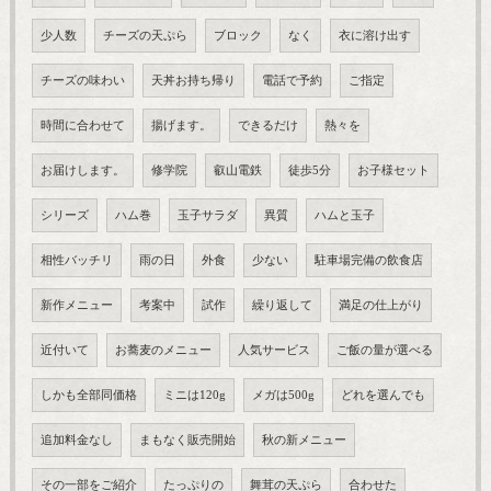
少人数
チーズの天ぷら
ブロック
なく
衣に溶け出す
チーズの味わい
天丼お持ち帰り
電話で予約
ご指定
時間に合わせて
揚げます。
できるだけ
熱々を
お届けします。
修学院
叡山電鉄
徒歩5分
お子様セット
シリーズ
ハム巻
玉子サラダ
異質
ハムと玉子
相性バッチリ
雨の日
外食
少ない
駐車場完備の飲食店
新作メニュー
考案中
試作
繰り返して
満足の仕上がり
近付いて
お蕎麦のメニュー
人気サービス
ご飯の量が選べる
しかも全部同価格
ミニは120g
メガは500g
どれを選んでも
追加料金なし
まもなく販売開始
秋の新メニュー
その一部をご紹介
たっぷりの
舞茸の天ぷら
合わせた