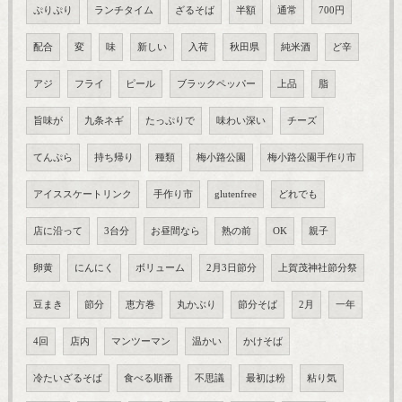
ぷりぷり
ランチタイム
ざるそば
半額
通常
700円
配合
変
味
新しい
入荷
秋田県
純米酒
ど辛
アジ
フライ
ピール
ブラックペッパー
上品
脂
旨味が
九条ネギ
たっぷりで
味わい深い
チーズ
てんぷら
持ち帰り
種類
梅小路公園
梅小路公園手作り市
アイススケートリンク
手作り市
glutenfree
どれでも
店に沿って
3台分
お昼間なら
熟の前
OK
親子
卵黄
にんにく
ボリューム
2月3日節分
上賀茂神社節分祭
豆まき
節分
恵方巻
丸かぶり
節分そば
2月
一年
4回
店内
マンツーマン
温かい
かけそば
冷たいざるそば
食べる順番
不思議
最初は粉
粘り気