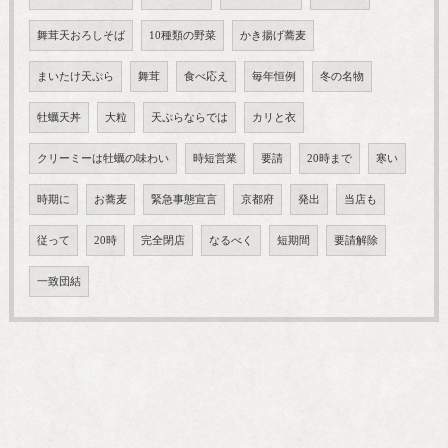
舞茸天おろしそば
10種類の野菜
かき揚げ蕎麦
まいたけ天ぷら
舞茸
食べ応え
毎年恒例
冬の名物
牡蠣天丼
大粒
天ぷらならでは
カリと衣
クリーミーは牡蠣の味わい
時短営業
要請
20時まで
寒い
時期に
お蕎麦
緊急事態宣言
京都府
発出
当店も
従って
20時
完全閉店
なるべく
短期間
要請解除
一致団結