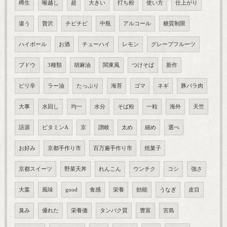
樽生
喉越し
超
大きい
打ち粉
使い方
仕上がり
違う
贅沢
チビチビ
中瓶
アルコール
糖質制限
ハイボール
お酒
チューハイ
レモン
グレープフルーツ
ブドウ
3種類
胡麻油
関東風
つけそば
新作
ピリ辛
ラー油
たっぷり
海苔
ゴマ
ネギ
豚バラ肉
大事
水回し
均一
水分
そば粉
一粒
海外
天竺
語源
ビタミンA
京
讃岐
太め
細め
選べ
お好み
京都手作り市
百万遍手作り市
焼菓子
京都スイーツ
野菜天丼
れんこん
ウンチク
コシ
強さ
大葉
風味
good
食感
栄養
効能
うなぎ
皮目
臭み
優れた
栄養価
タンパク質
豊富
宮島