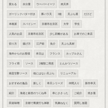
変わる
水分量
ウーバーイーツ
肉天丼
ガーリックバター付き
豚バラ天
3枚
天ぷら屋
だけど
本格派
スパイシー
京都市左京区
大学
学生
人気のお店
京都市右京区
少し距離がある
お車でのご来店
切り方
揚げ方
江戸前
魚介
天ぷら具材
海外からのお客様
本日は
フランス
カップルさん
フライ用
ソース
2種類ご用意
とんかつソース
南蛮甘酢ソース
他にはない天ぷら
リニューアル
おすすめの逸品
新しく
串天シリーズ
仲間入り
新作串天
紹介
海老と銀杏のつくね串
串にささった
ご紹介
焼き葱
田楽味噌
京都で蕎麦打ち体験
気兼ねなく
質問し放題