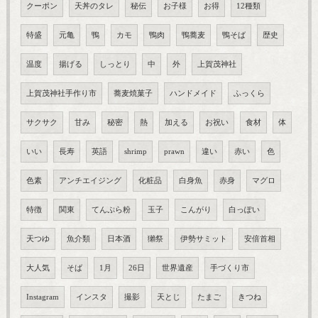
クーポン
天丼のタレ
秘伝
お子様
お得
12種類
特盛
元亀
鴨
カモ
鴨肉
鴨蕎麦
鴨そば
歴史
温度
揚げる
しっとり
中
外
上賀茂神社
上賀茂神社手作り市
蕎麦焼菓子
ハンドメイド
ふっくら
サクサク
甘み
秘密
熱
加える
お祝い
食材
体
いい
長寿
英語
shrimp
prawn
違い
赤い
色
色素
アンチエイジング
化粧品
白身魚
赤身
マグロ
特徴
関東
てんぷら粉
玉子
こんがり
白っぽい
天つゆ
魚介類
日本酒
獺祭
伊勢サミット
安倍首相
大人気
そば
1月
26日
世界遺産
手づくり市
Instagram
インスタ
撮影
天とじ
たまご
きつね