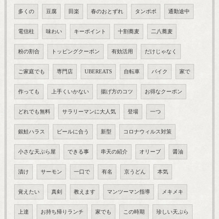
多くの
豆腐
田楽
春のおとずれ
タンポポ
通勤途中
電信柱
味わい
キーポイント
十割蕎麦
二八蕎麦
粉の割合
トッピングクーポン
有効活用
だけじゃなく
ご家庭でも
専門店
UBEREATS
自転車
バイク
家で
作っても
上手くいかない
揚げ方のコツ
お得なクーポン
どれでも無料
サラリーマンに大人気
登場
一つ
銀鮭ハラス
ビールに合う
新型
コロナウィルス対策
小さな天ぷら屋
できる事
串天の紹介
オリーブ
醤油
漬け
サーモン
一口で
有名
京うどん
本気
覚えたい
真剣
教えます
マンツーマン指導
メキメキ
上達
お持ち帰りランチ
家でも
この時期
珍しい天ぷら