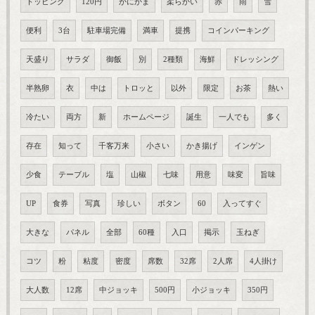
トッピング
120円
かにかま
柔らかい
赤
雨
雪
便利
3台
駐車場完備
満車
提携
コインパーキング
天盛り
サラダ
御飯
別
2種類
海鮮
ドレッシング
半熟卵
衣
中は
トロッと
以外
限定
お茶
熱い
冷たい
両方
新
ホームページ
誕生
一人でも
多く
存在
知って
千客万来
小さい
かき揚げ
インゲン
少食
テーブル
塩
山椒
七味
用意
味変
旨味
UP
食券
写真
珍しい
ボタン
60
入ってすぐ
大きな
パネル
全部
60種
入口
掲示
玉ねぎ
コツ
粉
粘度
密度
席数
32席
2人席
4人掛け
大人数
12席
中ジョッキ
500円
小ジョッキ
350円