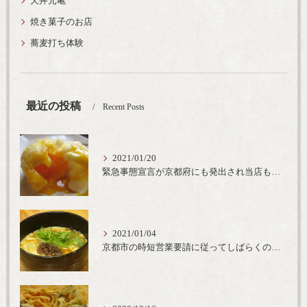
天丼元亀
焼き菓子のお店
蕎麦打ち体験
最近の投稿
Recent Posts
2021/01/20
緊急事態宣言が京都府にも発出され当店も要請に従って20時完全閉店という形で営業なるべく短期間での要請解除へ一致団結です
2021/01/04
京都市の時短営業要請に従ってしばらくの間20時までの営業とさせていただいております。寒い時期には温かいお蕎麦がおすすめ