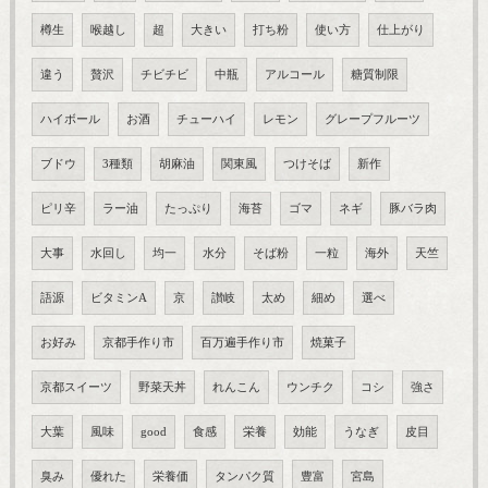
樽生
喉越し
超
大きい
打ち粉
使い方
仕上がり
違う
贅沢
チビチビ
中瓶
アルコール
糖質制限
ハイボール
お酒
チューハイ
レモン
グレープフルーツ
ブドウ
3種類
胡麻油
関東風
つけそば
新作
ピリ辛
ラー油
たっぷり
海苔
ゴマ
ネギ
豚バラ肉
大事
水回し
均一
水分
そば粉
一粒
海外
天竺
語源
ビタミンA
京
讃岐
太め
細め
選べ
お好み
京都手作り市
百万遍手作り市
焼菓子
京都スイーツ
野菜天丼
れんこん
ウンチク
コシ
強さ
大葉
風味
good
食感
栄養
効能
うなぎ
皮目
臭み
優れた
栄養価
タンパク質
豊富
宮島