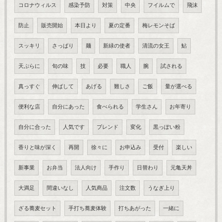
コロナウィルス
感染予防
対策
中央
フイルムで
飛沫
防止
販売開始
本日より
夏の定番
梅レモンそば
スッキリ
さっぱり
麺
新緑の使者
清流の女王
鮎
天ぷらに
旬の味
技
必要
職人
腕
試される
真っすぐ
伸ばして
あげる
難しさ
ご飯
量が選べる
便利な店
自分にあった
食べられる
学生さん
お年寄り
自分に合った
人気です
ブレンド
変化
黒っぽい粉
香りと味が深く
再開
徐々に
お申込み
受付
楽しい
新事業
お弁当
法人向け
手作り
日替わり
元亀天丼
大満足
間違いなし
人気商品
注文数
うなぎ上り
ざる蕎麦セット
手打ち蕎麦体験
打ちあがった
一緒に