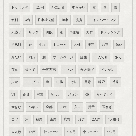
トッピング
120円
かにかま
柔らかい
赤
雨
雪
便利
3台
駐車場完備
満車
提携
コインパーキング
天盛り
サラダ
御飯
別
2種類
海鮮
ドレッシング
半熟卵
衣
中は
トロッと
以外
限定
お茶
熱い
冷たい
両方
新
ホームページ
誕生
一人でも
多く
存在
知って
千客万来
小さい
かき揚げ
インゲン
少食
テーブル
塩
山椒
七味
用意
味変
旨味
UP
食券
写真
珍しい
ボタン
60
入ってすぐ
大きな
パネル
全部
60種
入口
掲示
玉ねぎ
コツ
粉
粘度
密度
席数
32席
2人席
4人掛け
大人数
12席
中ジョッキ
500円
小ジョッキ
350円