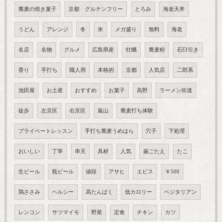
蕎麦の焼き菓子
京都 グルテンフリー
とろみ
海老天丼
うどん
アレンジ
冬
米
メガ盛り
無料
海老
名店
名物
グルメ
広島県産
牡蠣
蕎麦粉
石臼引き
香り
手打ち
職人用
本格的
京都
人気店
二郎系
池田屋
お土産
おすすめ
お菓子
高野
ラーメン街道
徒歩
左京区
右京区
嵐山
蕎麦打ち体験
プライベートレッスン
手打ち蕎麦うめはら
穴子
下処理
おいしい
丁寧
串天
具材
人気
歯ごたえ
たこ
生ビール
瓶ビール
値段
アサヒ
エビス
￥500
鶏ささみ
ヘルシー
高たんぱく
低カロリー
ベジタリアン
レンコン
サツマイモ
野菜
定食
チキン
カツ