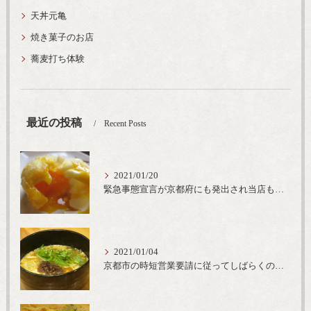
天丼元亀
焼き菓子のお店
蕎麦打ち体験
最近の投稿
Recent Posts
2021/01/20
緊急事態宣言が京都府にも発出され当店も要請に従って20時完全閉店という形で営業なるべく短期間での要請解除へ一致団結です
2021/01/04
京都市の時短営業要請に従ってしばらくの間20時までの営業とさせていただいております。寒い時期には温かいお蕎麦がおすすめ