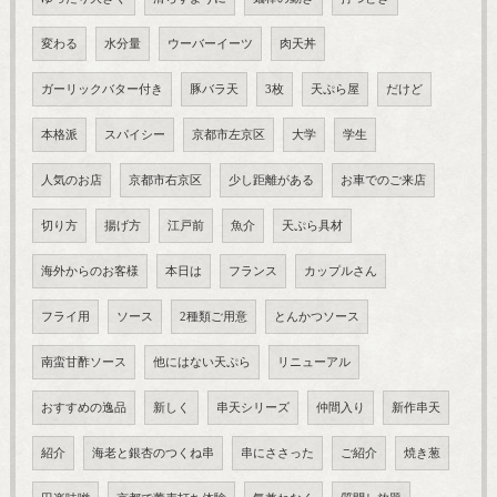
変わる
水分量
ウーバーイーツ
肉天丼
ガーリックバター付き
豚バラ天
3枚
天ぷら屋
だけど
本格派
スパイシー
京都市左京区
大学
学生
人気のお店
京都市右京区
少し距離がある
お車でのご来店
切り方
揚げ方
江戸前
魚介
天ぷら具材
海外からのお客様
本日は
フランス
カップルさん
フライ用
ソース
2種類ご用意
とんかつソース
南蛮甘酢ソース
他にはない天ぷら
リニューアル
おすすめの逸品
新しく
串天シリーズ
仲間入り
新作串天
紹介
海老と銀杏のつくね串
串にささった
ご紹介
焼き葱