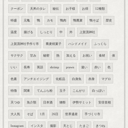
クーポン
天丼のタレ
秘伝
お子様
お得
12種類
特盛
元亀
鴨
カモ
鴨肉
鴨蕎麦
鴨そば
歴史
温度
揚げる
しっとり
中
外
上賀茂神社
上賀茂神社手作り市
蕎麦焼菓子
ハンドメイド
ふっくら
サクサク
甘み
秘密
熱
加える
お祝い
食材
体
いい
長寿
英語
shrimp
prawn
違い
赤い
色
色素
アンチエイジング
化粧品
白身魚
赤身
マグロ
特徴
関東
てんぷら粉
玉子
こんがり
白っぽい
天つゆ
魚介類
日本酒
獺祭
伊勢サミット
安倍首相
大人気
そば
1月
26日
世界遺産
手づくり市
Instagram
インスタ
撮影
天とじ
たまご
きつね