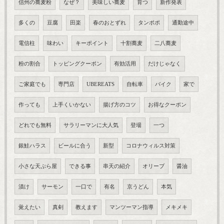
信州の蕎麦粉
なぜ？
美味しい蕎麦
育つ
新作発表
多くの
豆腐
田楽
春のおとずれ
タンポポ
通勤途中
電信柱
味わい
キーポイント
十割蕎麦
二八蕎麦
粉の割合
トッピングクーポン
有効活用
だけじゃなく
ご家庭でも
専門店
UBEREATS
自転車
バイク
家で
作っても
上手くいかない
揚げ方のコツ
お得なクーポン
どれでも無料
サラリーマンに大人気
登場
一つ
銀鮭ハラス
ビールに合う
新型
コロナウィルス対策
小さな天ぷら屋
できる事
串天の紹介
オリーブ
醤油
漬け
サーモン
一口で
有名
京うどん
本気
覚えたい
真剣
教えます
マンツーマン指導
メキメキ