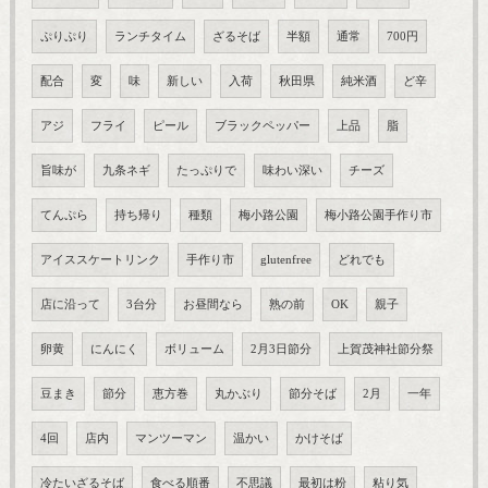
ぷりぷり
ランチタイム
ざるそば
半額
通常
700円
配合
変
味
新しい
入荷
秋田県
純米酒
ど辛
アジ
フライ
ピール
ブラックペッパー
上品
脂
旨味が
九条ネギ
たっぷりで
味わい深い
チーズ
てんぷら
持ち帰り
種類
梅小路公園
梅小路公園手作り市
アイススケートリンク
手作り市
glutenfree
どれでも
店に沿って
3台分
お昼間なら
熟の前
OK
親子
卵黄
にんにく
ボリューム
2月3日節分
上賀茂神社節分祭
豆まき
節分
恵方巻
丸かぶり
節分そば
2月
一年
4回
店内
マンツーマン
温かい
かけそば
冷たいざるそば
食べる順番
不思議
最初は粉
粘り気