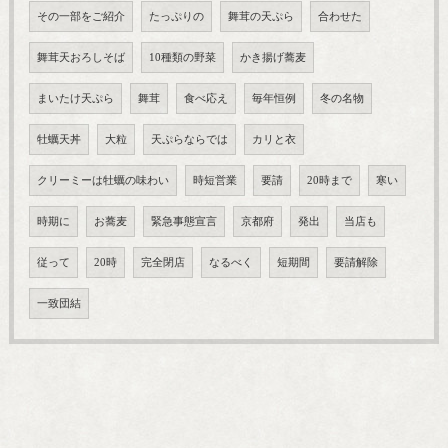
その一部をご紹介
たっぷりの
舞茸の天ぷら
合わせた
舞茸天おろしそば
10種類の野菜
かき揚げ蕎麦
まいたけ天ぷら
舞茸
食べ応え
毎年恒例
冬の名物
牡蠣天丼
大粒
天ぷらならでは
カリと衣
クリーミーは牡蠣の味わい
時短営業
要請
20時まで
寒い
時期に
お蕎麦
緊急事態宣言
京都府
発出
当店も
従って
20時
完全閉店
なるべく
短期間
要請解除
一致団結