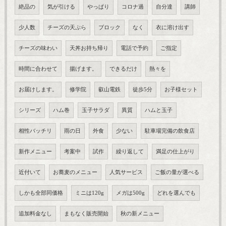
絶品の
気が引ける
やっぱり
コロナ過
自分達
講師
少人数
チーズの天ぷら
ブロック
なく
衣に溶け出す
チーズの味わい
天丼お持ち帰り
電話で予約
ご指定
時間に合わせて
揚げます。
できるだけ
熱々を
お届けします。
修学院
叡山電鉄
徒歩5分
お子様セット
シリーズ
ハム巻
玉子サラダ
異質
ハムと玉子
相性バッチリ
雨の日
外食
少ない
駐車場完備の飲食店
新作メニュー
考案中
試作
繰り返して
満足の仕上がり
近付いて
お蕎麦のメニュー
人気サービス
ご飯の量が選べる
しかも全部同価格
ミニは120g
メガは500g
どれを選んでも
追加料金なし
まもなく販売開始
秋の新メニュー