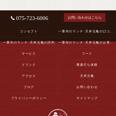
075-723-6006
お問い合わせはこちら
コンセプト
一乗寺のランチ･天丼元亀の口コミ情報
一乗寺のランチ･天丼元亀の評判
一乗寺のランチ･天丼元亀のお客様の声
サービス
フード
ドリンク
蕎麦打ち体験
アクセス
天丼元亀
ブログ
お問い合わせ
プライバシーポリシー
サイトマップ