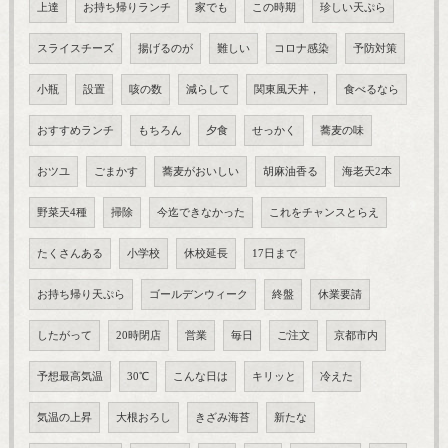
上達
お持ち帰りランチ
家でも
この時期
珍しい天ぷら
スライスチーズ
揚げるのが
難しい
コロナ感染
予防対策
小瓶
設置
咳の数
減らして
関東風天丼，
食べるなら
おすすめランチ
もちろん
夕食
せっかく
蕎麦の味
おツユ
ごまかす
蕎麦がおいしい
胡麻油香る
海老天2本
野菜天4種
掃除
今迄できなかった
これをチャンスとらえ
たくさんある
小学校
休校延長
17日まで
お持ち帰り天ぷら
ゴールデンウィーク
終盤
休業要請
したがって
20時閉店
営業
毎日
ご注文
京都市内
予想最高気温
30℃
こんな日は
キリッと
冷えた
気温の上昇
大根おろし
きざみ海苔
新たな