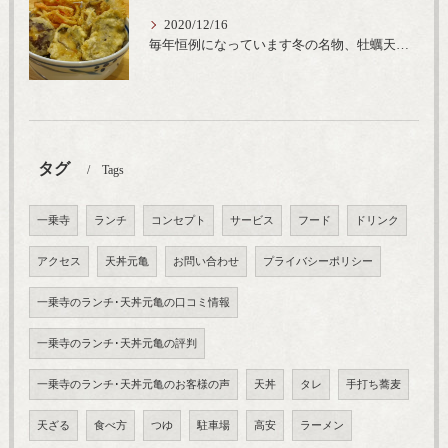
2020/12/16
毎年恒例になっています冬の名物、牡蠣天丼が販売開始です、広島県産の大粒牡蠣を使用し天ぷらならではのカリと衣クリーミーな味わいをどうぞ
タグ
Tags
一乗寺
ランチ
コンセプト
サービス
フード
ドリンク
アクセス
天丼元亀
お問い合わせ
プライバシーポリシー
一乗寺のランチ･天丼元亀の口コミ情報
一乗寺のランチ･天丼元亀の評判
一乗寺のランチ･天丼元亀のお客様の声
天丼
タレ
手打ち蕎麦
天ざる
食べ方
つゆ
駐車場
高安
ラーメン