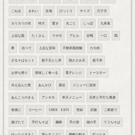
こねる
きれい
生地
びっくり
サイズ
穴子天
カリカリの衣
特大
驚き
丸ごと
しっぽ
九条葱
上品な脂
たくさん
マガモ
アヒル
合鴨
一口
鶏
豚
比べて
上品な旨味
不飽和脂肪酸
カモ肉
ざるそばセット
親子天とじ丼
鶏ささみ天
親子丼
お持ち帰り
美味しく食べる
電子レンジ
トースター
冷え込んだ夜
あんかけ
最近
メニューに追加
あんこうのきも
アンキモ
串天メニュー
天丼と手打ち蕎麦
食後に
コーヒー
UBER EATS
登録
店舗
ご家庭で
揚げたて
手打ちそば
麺棒
手の形
猫の手
てうちそば
ゆったり大きく
滑らすように
麺棒の動き
打つとき