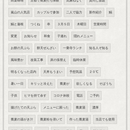
田楽味噌
京都で蕎麦打ち体験
気兼ねなく
質問し放題
嵐山の人気店
カップルで参加
二人で協力
新作紹介
鰯
鰯と蓮根
つくね
串
３月５日
木曜日
営業時間
変更
お知らせ
和食
子連れ
隠れメニュー
お餅の天ぷら
餅天ぜんざい
一乗寺ランチ
知る人ぞ知る
風味豊か
改装工事
床の張替え
臨時休業
明るくなった店内
天丼もうまい
予想気温
２０℃
暑い一日
キリッと冷えた
蕎麦が
欲しくなる
そばうち
子供
ヒマを持て余す
コロナ休校
電話
ご予約
揚げたての天ぷら
メニューに困った
蕎麦湯
濃厚
蕎麦の湯がき汁
蕎麦粉を溶いて
作った蕎麦湯
当店でも使用