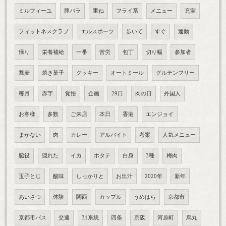
ミルフィーユ
豚バラ
重ね
フライ系
メニュー
充実
フィットネスクラブ
エルスポーツ
歩いて
すぐ
運動
帰り
栄養補給
一番
苦労
包丁
切り幅
参加者
蕎麦
焼き菓子
クッキー
オートミール
グルテンフリー
毎月
赤字
覚悟
企画
29日
肉の日
外国人
お客様
多数
ご来店
本日
香港
エンジョイ
まかない
肉
カレー
アルバイト
考案
人気メニュー
脇役
隠れた
イカ
ホタテ
白身
3種
梅肉
玉子とじ
酸味
しっかりと
お出汁
2020年
新年
あいさつ
体験
関西
カップル
うめはら
京都市
京都市バス
交通
31系統
四条
京阪
河原町
烏丸