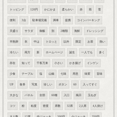
トッピング
120円
かにかま
柔らかい
赤
雨
雪
便利
3台
駐車場完備
満車
提携
コインパーキング
天盛り
サラダ
御飯
別
2種類
海鮮
ドレッシング
半熟卵
衣
中は
トロッと
以外
限定
お茶
熱い
冷たい
両方
新
ホームページ
誕生
一人でも
多く
存在
知って
千客万来
小さい
かき揚げ
インゲン
少食
テーブル
塩
山椒
七味
用意
味変
旨味
UP
食券
写真
珍しい
ボタン
60
入ってすぐ
大きな
パネル
全部
60種
入口
掲示
玉ねぎ
コツ
粉
粘度
密度
席数
32席
2人席
4人掛け
大人数
12席
中ジョッキ
500円
小ジョッキ
350円