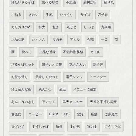
冷たいざるそば
食べる順番
不思議
最初は粉
粘り気
こねる
きれい
生地
びっくり
サイズ
穴子天
カリカリの衣
特大
驚き
丸ごと
しっぽ
九条葱
上品な脂
たくさん
マガモ
アヒル
合鴨
一口
鶏
豚
比べて
上品な旨味
不飽和脂肪酸
カモ肉
ざるそばセット
親子天とじ丼
鶏ささみ天
親子丼
お持ち帰り
美味しく食べる
電子レンジ
トースター
冷え込んだ夜
あんかけ
最近
メニューに追加
あんこうのきも
アンキモ
串天メニュー
天丼と手打ち蕎麦
食後に
コーヒー
UBER EATS
登録
店舗
ご家庭で
揚げたて
手打ちそば
麺棒
手の形
猫の手
てうちそば