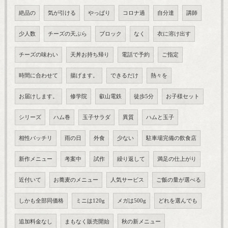
絶品の
気が引ける
やっぱり
コロナ過
自分達
講師
少人数
チーズの天ぷら
ブロック
なく
衣に溶け出す
チーズの味わい
天丼お持ち帰り
電話で予約
ご指定
時間に合わせて
揚げます。
できるだけ
熱々を
お届けします。
修学院
叡山電鉄
徒歩5分
お子様セット
シリーズ
ハム巻
玉子サラダ
異質
ハムと玉子
相性バッチリ
雨の日
外食
少ない
駐車場完備の飲食店
新作メニュー
考案中
試作
繰り返して
満足の仕上がり
近付いて
お蕎麦のメニュー
人気サービス
ご飯の量が選べる
しかも全部同価格
ミニは120g
メガは500g
どれを選んでも
追加料金なし
まもなく販売開始
秋の新メニュー