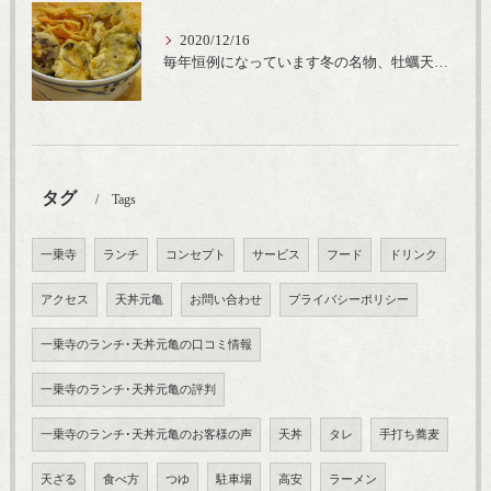
2020/12/16
毎年恒例になっています冬の名物、牡蠣天丼が販売開始です、広島県産の大粒牡蠣を使用し天ぷらならではのカリと衣クリーミーな味わいをどうぞ
タグ
Tags
一乗寺
ランチ
コンセプト
サービス
フード
ドリンク
アクセス
天丼元亀
お問い合わせ
プライバシーポリシー
一乗寺のランチ･天丼元亀の口コミ情報
一乗寺のランチ･天丼元亀の評判
一乗寺のランチ･天丼元亀のお客様の声
天丼
タレ
手打ち蕎麦
天ざる
食べ方
つゆ
駐車場
高安
ラーメン