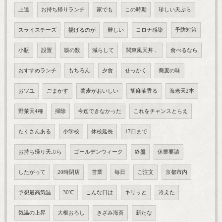
上達
お持ち帰りランチ
家でも
この時期
珍しい天ぷら
スライスチーズ
揚げるのが
難しい
コロナ感染
予防対策
小瓶
設置
咳の数
減らして
関東風天丼，
食べるなら
おすすめランチ
もちろん
夕食
せっかく
蕎麦の味
おツユ
ごまかす
蕎麦がおいしい
胡麻油香る
海老天2本
野菜天4種
掃除
今迄できなかった
これをチャンスとらえ
たくさんある
小学校
休校延長
17日まで
お持ち帰り天ぷら
ゴールデンウィーク
終盤
休業要請
したがって
20時閉店
営業
毎日
ご注文
京都市内
予想最高気温
30℃
こんな日は
キリッと
冷えた
気温の上昇
大根おろし
きざみ海苔
新たな