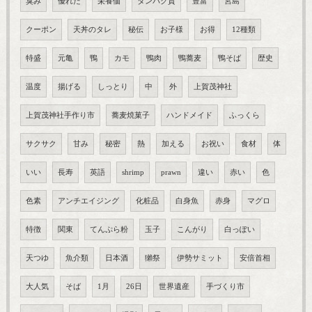
臭み
優れた
栄養価
タンパク質
豊富
宮島
クーポン
天丼のタレ
秘伝
お子様
お得
12種類
特盛
元亀
鴨
カモ
鴨肉
鴨蕎麦
鴨そば
歴史
温度
揚げる
しっとり
中
外
上賀茂神社
上賀茂神社手作り市
蕎麦焼菓子
ハンドメイド
ふっくら
サクサク
甘み
秘密
熱
加える
お祝い
食材
体
いい
長寿
英語
shrimp
prawn
違い
赤い
色
色素
アンチエイジング
化粧品
白身魚
赤身
マグロ
特徴
関東
てんぷら粉
玉子
こんがり
白っぽい
天つゆ
魚介類
日本酒
獺祭
伊勢サミット
安倍首相
大人気
そば
1月
26日
世界遺産
手づくり市