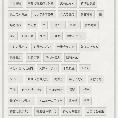
田楽味噌
京都で蕎麦打ち体験
気兼ねなく
質問し放題
嵐山の人気店
カップルで参加
二人で協力
新作紹介
鰯
鰯と蓮根
つくね
串
３月５日
木曜日
営業時間
変更
お知らせ
和食
子連れ
隠れメニュー
お餅の天ぷら
餅天ぜんざい
一乗寺ランチ
知る人ぞ知る
風味豊か
改装工事
床の張替え
臨時休業
明るくなった店内
天丼もうまい
予想気温
２０℃
暑い一日
キリッと冷えた
蕎麦が
欲しくなる
そばうち
子供
ヒマを持て余す
コロナ休校
電話
ご予約
揚げたての天ぷら
メニューに困った
蕎麦湯
濃厚
蕎麦の湯がき汁
蕎麦粉を溶いて
作った蕎麦湯
当店でも使用