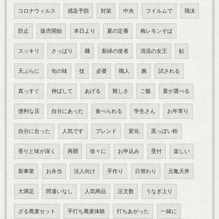
コロナウィルス
感染予防
対策
中央
フイルムで
飛沫
防止
販売開始
本日より
夏の定番
梅レモンそば
スッキリ
さっぱり
麺
新緑の使者
清流の女王
鮎
天ぷらに
旬の味
技
必要
職人
腕
試される
真っすぐ
伸ばして
あげる
難しさ
ご飯
量が選べる
便利な店
自分にあった
食べられる
学生さん
お年寄り
自分に合った
人気です
ブレンド
変化
黒っぽい粉
香りと味が深く
再開
徐々に
お申込み
受付
楽しい
新事業
お弁当
法人向け
手作り
日替わり
元亀天丼
大満足
間違いなし
人気商品
注文数
うなぎ上り
ざる蕎麦セット
手打ち蕎麦体験
打ちあがった
一緒に