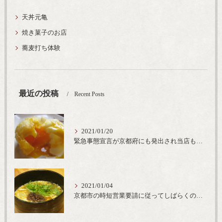
天丼元亀
焼き菓子のお店
蕎麦打ち体験
最近の投稿
Recent Posts
2021/01/20
緊急事態宣言が京都府にも発出され当店も要請に従って20時完全閉店という形で営業なるべく短期間での要請解除へ一致団結です
2021/01/04
京都市の時短営業要請に従ってしばらくの間20時までの営業とさせていただいております。寒い時期には温かいお蕎麦がおすすめ