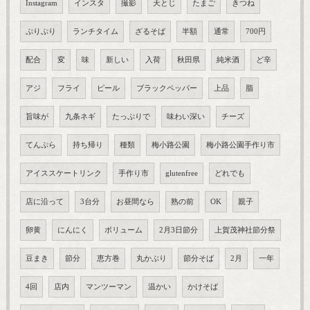
Instagram
インスタ
撮影
天とじ
たまご
きつね
ぷりぷり
ランチタイム
ざるそば
半額
通常
700円
配合
変
味
新しい
入荷
秋田県
純米酒
ど辛
アジ
フライ
ピール
ブラックペッパー
上品
脂
旨味が
九条ネギ
たっぷりで
味わい深い
チーズ
てんぷら
持ち帰り
種類
梅小路公園
梅小路公園手作り市
アイススケートリンク
手作り市
glutenfree
どれでも
店に沿って
3台分
お昼間なら
熟の前
OK
親子
卵黄
にんにく
ボリューム
2月3日節分
上賀茂神社節分祭
豆まき
節分
恵方巻
丸かぶり
節分そば
2月
一年
4回
店内
マンツーマン
温かい
かけそば