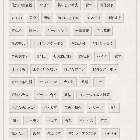
信州の蕎麦粉
なぜ？
美味しい蕎麦
育つ
新作発表
多くの
豆腐
田楽
春のおとずれ
タンポポ
通勤途中
電信柱
味わい
キーポイント
十割蕎麦
二八蕎麦
粉の割合
トッピングクーポン
有効活用
だけじゃなく
ご家庭でも
専門店
UBEREATS
自転車
バイク
家で
作っても
上手くいかない
揚げ方のコツ
お得なクーポン
どれでも無料
サラリーマンに大人気
登場
一つ
銀鮭ハラス
ビールに合う
新型
コロナウィルス対策
小さな天ぷら屋
できる事
串天の紹介
オリーブ
醤油
漬け
サーモン
一口で
有名
京うどん
本気
覚えたい
真剣
教えます
マンツーマン指導
メキメキ