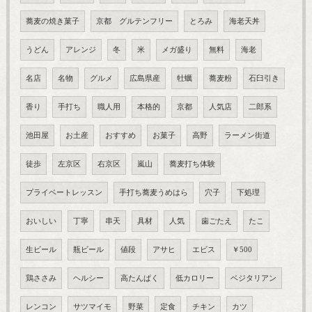
蕎麦の焼き菓子
京都 グルテンフリー
とろみ
海老天丼
うどん
アレンジ
冬
米
メガ盛り
無料
海老
名店
名物
グルメ
広島県産
牡蠣
蕎麦粉
石臼引き
香り
手打ち
職人用
本格的
京都
人気店
二郎系
池田屋
お土産
おすすめ
お菓子
高野
ラーメン街道
徒歩
左京区
右京区
嵐山
蕎麦打ち体験
プライベートレッスン
手打ち蕎麦うめはら
穴子
下処理
おいしい
丁寧
串天
具材
人気
歯ごたえ
たこ
生ビール
瓶ビール
値段
アサヒ
エビス
￥500
鶏ささみ
ヘルシー
高たんぱく
低カロリー
ベジタリアン
レンコン
サツマイモ
野菜
定食
チキン
カツ