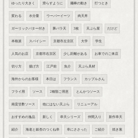
ゆったり大きく
滑らすように
麺棒の動き
打つとき
変わる
水分量
ウーバーイーツ
肉天丼
ガーリックバター付き
豚バラ天
3枚
天ぷら屋
だけど
本格派
スパイシー
京都市左京区
大学
学生
人気のお店
京都市右京区
少し距離がある
お車でのご来店
切り方
揚げ方
江戸前
魚介
天ぷら具材
海外からのお客様
本日は
フランス
カップルさん
フライ用
ソース
2種類ご用意
とんかつソース
南蛮甘酢ソース
他にはない天ぷら
リニューアル
おすすめの逸品
新しく
串天シリーズ
仲間入り
新作串天
紹介
海老と銀杏のつくね串
串にささった
ご紹介
焼き葱