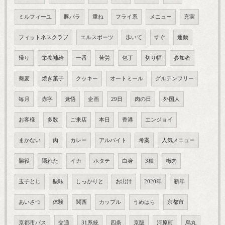
ミルフィーユ
豚バラ
重ね
フライ系
メニュー
充実
フィットネスクラブ
エルスポーツ
歩いて
すぐ
運動
帰り
栄養補給
一番
苦労
包丁
切り幅
参加者
蕎麦
焼き菓子
クッキー
オートミール
グルテンフリー
毎月
赤字
覚悟
企画
29日
肉の日
外国人
お客様
多数
ご来店
本日
香港
エンジョイ
まかない
肉
カレー
アルバイト
考案
人気メニュー
脇役
隠れた
イカ
ホタテ
白身
3種
梅肉
玉子とじ
酸味
しっかりと
お出汁
2020年
新年
あいさつ
体験
関西
カップル
うめはら
京都市
京都市バス
交通
31系統
四条
京阪
河原町
烏丸