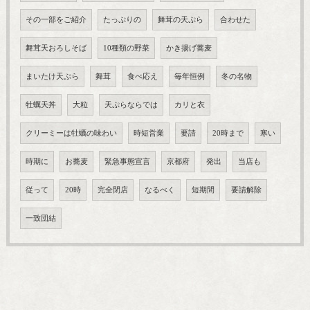
その一部をご紹介
たっぷりの
舞茸の天ぷら
合わせた
舞茸天おろしそば
10種類の野菜
かき揚げ蕎麦
まいたけ天ぷら
舞茸
食べ応え
毎年恒例
冬の名物
牡蠣天丼
大粒
天ぷらならでは
カリと衣
クリーミーは牡蠣の味わい
時短営業
要請
20時まで
寒い
時期に
お蕎麦
緊急事態宣言
京都府
発出
当店も
従って
20時
完全閉店
なるべく
短期間
要請解除
一致団結