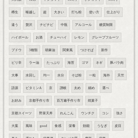
樽生
喉越し
超
大きい
打ち粉
使い方
仕上がり
違う
贅沢
チビチビ
中瓶
アルコール
糖質制限
ハイボール
お酒
チューハイ
レモン
グレープフルーツ
ブドウ
3種類
胡麻油
関東風
つけそば
新作
ピリ辛
ラー油
たっぷり
海苔
ゴマ
ネギ
豚バラ肉
大事
水回し
均一
水分
そば粉
一粒
海外
天竺
語源
ビタミンA
京
讃岐
太め
細め
選べ
お好み
京都手作り市
百万遍手作り市
焼菓子
京都スイーツ
野菜天丼
れんこん
ウンチク
コシ
強さ
大葉
風味
good
食感
栄養
効能
うなぎ
皮目