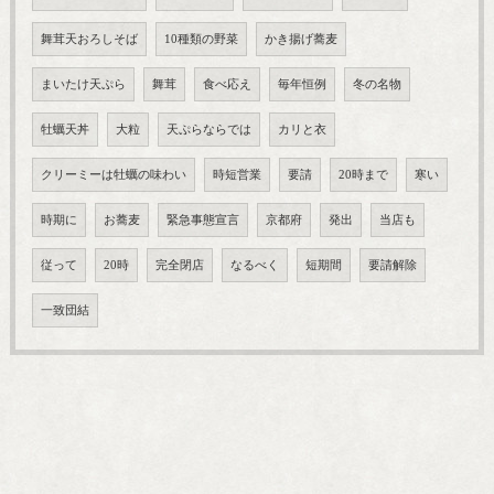
舞茸天おろしそば
10種類の野菜
かき揚げ蕎麦
まいたけ天ぷら
舞茸
食べ応え
毎年恒例
冬の名物
牡蠣天丼
大粒
天ぷらならでは
カリと衣
クリーミーは牡蠣の味わい
時短営業
要請
20時まで
寒い
時期に
お蕎麦
緊急事態宣言
京都府
発出
当店も
従って
20時
完全閉店
なるべく
短期間
要請解除
一致団結