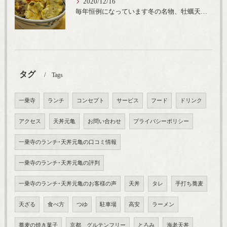
2020/12/16
毎年恒例になっています冬の名物、牡蠣天丼が販売開始です、広島県産の大粒牡蠣を使用し天ぷらならではのカリと衣クリーミーな味わいをどうぞ
タグ
Tags
一乗寺
ランチ
コンセプト
サービス
フード
ドリンク
アクセス
天丼元亀
お問い合わせ
プライバシーポリシー
一乗寺のランチ･天丼元亀の口コミ情報
一乗寺のランチ･天丼元亀の評判
一乗寺のランチ･天丼元亀のお客様の声
天丼
タレ
手打ち蕎麦
天ざる
食べ方
つゆ
駐車場
高安
ラーメン
蕎麦の焼き菓子
京都 グルテンフリー
とろみ
海老天丼