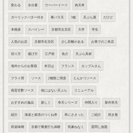
変わる
水分量
ウーバーイーツ
肉天丼
ガーリックバター付き
豚バラ天
3枚
天ぷら屋
だけど
本格派
スパイシー
京都市左京区
大学
学生
人気のお店
京都市右京区
少し距離がある
お車でのご来店
切り方
揚げ方
江戸前
魚介
天ぷら具材
海外からのお客様
本日は
フランス
カップルさん
フライ用
ソース
2種類ご用意
とんかつソース
南蛮甘酢ソース
他にはない天ぷら
リニューアル
おすすめの逸品
新しく
串天シリーズ
仲間入り
新作串天
紹介
海老と銀杏のつくね串
串にささった
ご紹介
焼き葱
田楽味噌
京都で蕎麦打ち体験
気兼ねなく
質問し放題