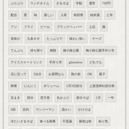
ぷりぷり
ランチタイム
ざるそば
半額
通常
700円
配合
変
味
新しい
入荷
秋田県
純米酒
ど辛
アジ
フライ
ピール
ブラックペッパー
上品
脂
旨味が
九条ネギ
たっぷりで
味わい深い
チーズ
てんぷら
持ち帰り
種類
梅小路公園
梅小路公園手作り市
アイススケートリンク
手作り市
glutenfree
どれでも
店に沿って
3台分
お昼間なら
熟の前
OK
親子
卵黄
にんにく
ボリューム
2月3日節分
上賀茂神社節分祭
豆まき
節分
恵方巻
丸かぶり
節分そば
2月
一年
4回
店内
マンツーマン
温かい
かけそば
冷たいざるそば
食べる順番
不思議
最初は粉
粘り気