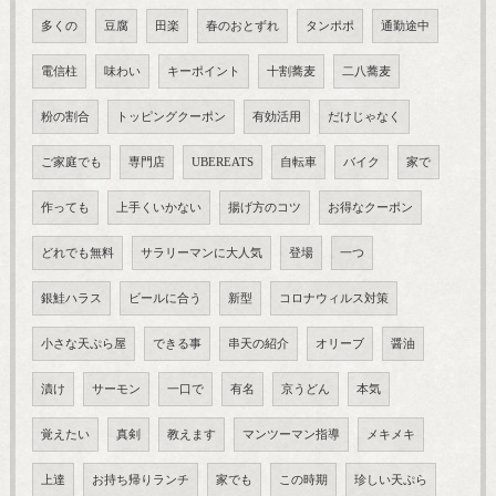
多くの
豆腐
田楽
春のおとずれ
タンポポ
通勤途中
電信柱
味わい
キーポイント
十割蕎麦
二八蕎麦
粉の割合
トッピングクーポン
有効活用
だけじゃなく
ご家庭でも
専門店
UBEREATS
自転車
バイク
家で
作っても
上手くいかない
揚げ方のコツ
お得なクーポン
どれでも無料
サラリーマンに大人気
登場
一つ
銀鮭ハラス
ビールに合う
新型
コロナウィルス対策
小さな天ぷら屋
できる事
串天の紹介
オリーブ
醤油
漬け
サーモン
一口で
有名
京うどん
本気
覚えたい
真剣
教えます
マンツーマン指導
メキメキ
上達
お持ち帰りランチ
家でも
この時期
珍しい天ぷら