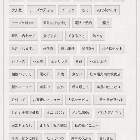
少人数
チーズの天ぷら
ブロック
なく
衣に溶け出す
チーズの味わい
天丼お持ち帰り
電話で予約
ご指定
時間に合わせて
揚げます。
できるだけ
熱々を
お届けします。
修学院
叡山電鉄
徒歩5分
お子様セット
シリーズ
ハム巻
玉子サラダ
異質
ハムと玉子
相性バッチリ
雨の日
外食
少ない
駐車場完備の飲食店
新作メニュー
考案中
試作
繰り返して
満足の仕上がり
近付いて
お蕎麦のメニュー
人気サービス
ご飯の量が選べる
しかも全部同価格
ミニは120g
メガは500g
どれを選んでも
追加料金なし
まもなく販売開始
秋の新メニュー
その一部をご紹介
たっぷりの
舞茸の天ぷら
合わせた