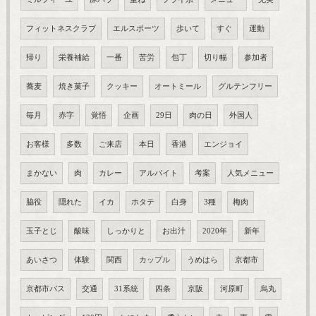
フィットネスクラブ
エルスポーツ
歩いて
すぐ
運動
帰り
栄養補給
一番
苦労
包丁
切り幅
参加者
蕎麦
焼き菓子
クッキー
オートミール
グルテンフリー
毎月
赤字
覚悟
企画
29日
肉の日
外国人
お客様
多数
ご来店
本日
香港
エンジョイ
まかない
肉
カレー
アルバイト
考案
人気メニュー
脇役
隠れた
イカ
ホタテ
白身
3種
梅肉
玉子とじ
酸味
しっかりと
お出汁
2020年
新年
あいさつ
体験
関西
カップル
うめはら
京都市
京都市バス
交通
31系統
四条
京阪
河原町
烏丸