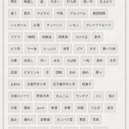
樽生
喉越し
超
大きい
打ち粉
使い方
仕上がり
違う
贅沢
チビチビ
中瓶
アルコール
糖質制限
ハイボール
お酒
チューハイ
レモン
グレープフルーツ
ブドウ
3種類
胡麻油
関東風
つけそば
新作
ピリ辛
ラー油
たっぷり
海苔
ゴマ
ネギ
豚バラ肉
大事
水回し
均一
水分
そば粉
一粒
海外
天竺
語源
ビタミンA
京
讃岐
太め
細め
選べ
お好み
京都手作り市
百万遍手作り市
焼菓子
京都スイーツ
野菜天丼
れんこん
ウンチク
コシ
強さ
大葉
風味
good
食感
栄養
効能
うなぎ
皮目
臭み
優れた
栄養価
タンパク質
豊富
宮島