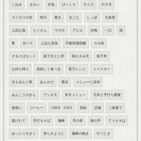
こねる
きれい
生地
びっくり
サイズ
穴子天
カリカリの衣
特大
驚き
丸ごと
しっぽ
九条葱
上品な脂
たくさん
マガモ
アヒル
合鴨
一口
鶏
豚
比べて
上品な旨味
不飽和脂肪酸
カモ肉
ざるそばセット
親子天とじ丼
鶏ささみ天
親子丼
お持ち帰り
美味しく食べる
電子レンジ
トースター
冷え込んだ夜
あんかけ
最近
メニューに追加
あんこうのきも
アンキモ
串天メニュー
天丼と手打ち蕎麦
食後に
コーヒー
UBER EATS
登録
店舗
ご家庭で
揚げたて
手打ちそば
麺棒
手の形
猫の手
てうちそば
ゆったり大きく
滑らすように
麺棒の動き
打つとき