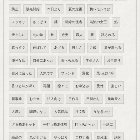
防止
販売開始
本日より
夏の定番
梅レモンそば
スッキリ
さっぱり
麺
新緑の使者
清流の女王
鮎
天ぷらに
旬の味
技
必要
職人
腕
試される
真っすぐ
伸ばして
あげる
難しさ
ご飯
量が選べる
便利な店
自分にあった
食べられる
学生さん
お年寄り
自分に合った
人気です
ブレンド
変化
黒っぽい粉
香りと味が深く
再開
徐々に
お申込み
受付
楽しい
新事業
お弁当
法人向け
手作り
日替わり
元亀天丼
大満足
間違いなし
人気商品
注文数
うなぎ上り
ざる蕎麦セット
手打ち蕎麦体験
打ちあがった
一緒に
絶品の
気が引ける
やっぱり
コロナ過
自分達
講師