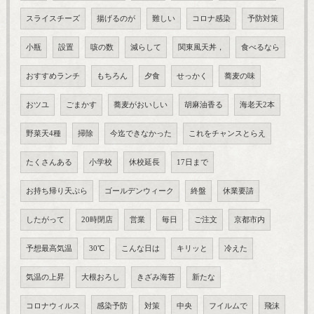
スライスチーズ
揚げるのが
難しい
コロナ感染
予防対策
小瓶
設置
咳の数
減らして
関東風天丼，
食べるなら
おすすめランチ
もちろん
夕食
せっかく
蕎麦の味
おツユ
ごまかす
蕎麦がおいしい
胡麻油香る
海老天2本
野菜天4種
掃除
今迄できなかった
これをチャンスとらえ
たくさんある
小学校
休校延長
17日まで
お持ち帰り天ぷら
ゴールデンウィーク
終盤
休業要請
したがって
20時閉店
営業
毎日
ご注文
京都市内
予想最高気温
30℃
こんな日は
キリッと
冷えた
気温の上昇
大根おろし
きざみ海苔
新たな
コロナウィルス
感染予防
対策
中央
フイルムで
飛沫