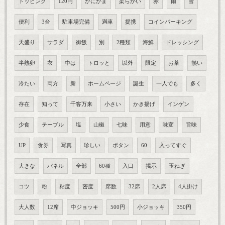
トッピング
120円
かにかま
柔らかい
赤
雨
雪
便利
3台
駐車場完備
満車
提携
コインパーキング
天盛り
サラダ
御飯
別
2種類
海鮮
ドレッシング
半熟卵
衣
中は
トロッと
以外
限定
お茶
熱い
冷たい
両方
新
ホームページ
誕生
一人でも
多く
存在
知って
千客万来
小さい
かき揚げ
インゲン
少食
テーブル
塩
山椒
七味
用意
味変
旨味
UP
食券
写真
珍しい
ボタン
60
入ってすぐ
大きな
パネル
全部
60種
入口
掲示
玉ねぎ
コツ
粉
粘度
密度
席数
32席
2人席
4人掛け
大人数
12席
中ジョッキ
500円
小ジョッキ
350円