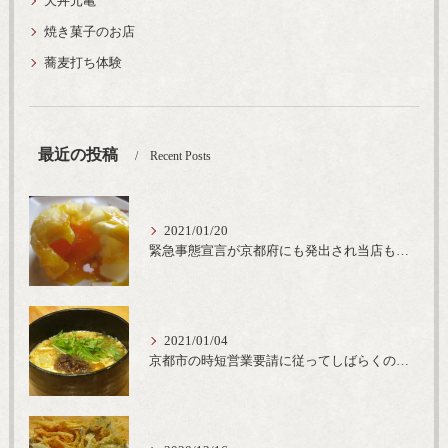
天丼元亀
焼き菓子のお店
蕎麦打ち体験
最近の投稿
Recent Posts
2021/01/20
緊急事態宣言が京都府にも発出され当店も要請に従って20時完全閉店という形で営業なるべく短期間での要請解除へ一致団結です
2021/01/04
京都市の時短営業要請に従ってしばらくの間20時までの営業とさせていただいております。寒い時期には温かいお蕎麦がおすすめ