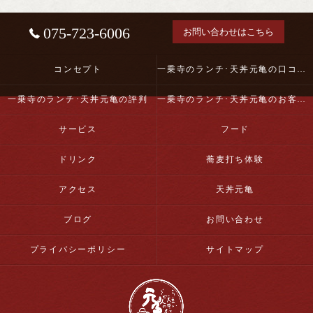
075-723-6006
お問い合わせはこちら
コンセプト
一乗寺のランチ･天丼元亀の口コミ情報
一乗寺のランチ･天丼元亀の評判
一乗寺のランチ･天丼元亀のお客様の声
サービス
フード
ドリンク
蕎麦打ち体験
アクセス
天丼元亀
ブログ
お問い合わせ
プライバシーポリシー
サイトマップ