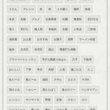
うどん
アレンジ
冬
米
メガ盛り
無料
海老
名店
名物
グルメ
広島県産
牡蠣
蕎麦粉
石臼引き
香り
手打ち
職人用
本格的
京都
人気店
二郎系
池田屋
お土産
おすすめ
お菓子
高野
ラーメン街道
徒歩
左京区
右京区
嵐山
蕎麦打ち体験
プライベートレッスン
手打ち蕎麦うめはら
穴子
下処理
おいしい
丁寧
串天
具材
人気
歯ごたえ
たこ
生ビール
瓶ビール
値段
アサヒ
エビス
￥500
鶏ささみ
ヘルシー
高たんぱく
低カロリー
ベジタリアン
レンコン
サツマイモ
野菜
定食
チキン
カツ
ミルフィーユ
豚バラ
重ね
フライ系
メニュー
充実