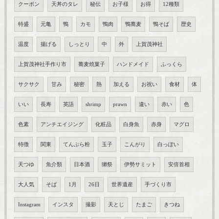
クーポン
天丼のタレ
秘伝
お子様
お得
12種類
特盛
元亀
鴨
カモ
鴨肉
鴨蕎麦
鴨そば
歴史
温度
揚げる
しっとり
中
外
上賀茂神社
上賀茂神社手作り市
蕎麦焼菓子
ハンドメイド
ふっくら
サクサク
甘み
秘密
熱
加える
お祝い
食材
体
いい
長寿
英語
shrimp
prawn
違い
赤い
色
色素
アンチエイジング
化粧品
白身魚
赤身
マグロ
特徴
関東
てんぷら粉
玉子
こんがり
白っぽい
天つゆ
魚介類
日本酒
獺祭
伊勢サミット
安倍首相
大人気
そば
1月
26日
世界遺産
手づくり市
Instagram
インスタ
撮影
天とじ
たまご
きつね