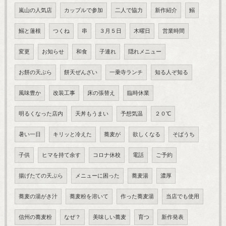
嵐山の人気店
カップルで参加
二人で協力
新作紹介
鰯
鰯と蓮根
つくね
串
３月５日
木曜日
営業時間
変更
お知らせ
和食
子連れ
隠れメニュー
お餅の天ぷら
餅天ぜんざい
一乗寺ランチ
知る人ぞ知る
風味豊か
改装工事
床の張替え
臨時休業
明るくなった店内
天丼もうまい
予想気温
２０℃
暑い一日
キリッと冷えた
蕎麦が
欲しくなる
そばうち
子供
ヒマを持て余す
コロナ休校
電話
ご予約
揚げたての天ぷら
メニューに困った
蕎麦湯
濃厚
蕎麦の湯がき汁
蕎麦粉を溶いて
作った蕎麦湯
当店でも使用
信州の蕎麦粉
なぜ？
美味しい蕎麦
育つ
新作発表