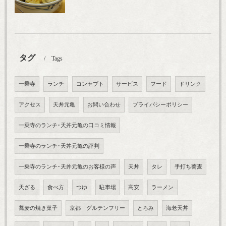
タグ
Tags
一乗寺
ランチ
コンセプト
サービス
フード
ドリンク
アクセス
天丼元亀
お問い合わせ
プライバシーポリシー
一乗寺のランチ･天丼元亀の口コミ情報
一乗寺のランチ･天丼元亀の評判
一乗寺のランチ･天丼元亀のお客様の声
天丼
タレ
手打ち蕎麦
天ざる
食べ方
つゆ
駐車場
高安
ラーメン
蕎麦の焼き菓子
京都 グルテンフリー
とろみ
海老天丼