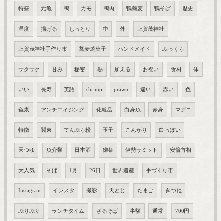
特盛
元亀
鴨
カモ
鴨肉
鴨蕎麦
鴨そば
歴史
温度
揚げる
しっとり
中
外
上賀茂神社
上賀茂神社手作り市
蕎麦焼菓子
ハンドメイド
ふっくら
サクサク
甘み
秘密
熱
加える
お祝い
食材
体
いい
長寿
英語
shrimp
prawn
違い
赤い
色
色素
アンチエイジング
化粧品
白身魚
赤身
マグロ
特徴
関東
てんぷら粉
玉子
こんがり
白っぽい
天つゆ
魚介類
日本酒
獺祭
伊勢サミット
安倍首相
大人気
そば
1月
26日
世界遺産
手づくり市
Instagram
インスタ
撮影
天とじ
たまご
きつね
ぷりぷり
ランチタイム
ざるそば
半額
通常
700円