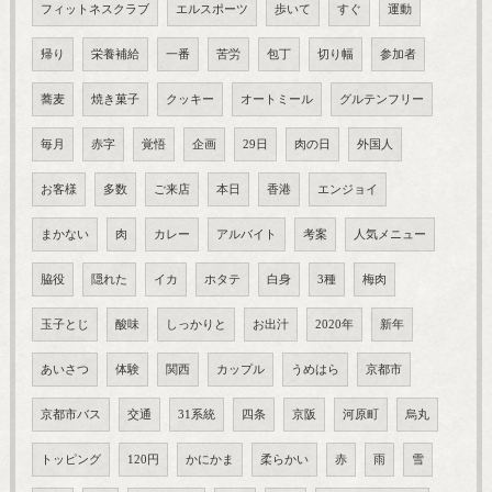
フィットネスクラブ
エルスポーツ
歩いて
すぐ
運動
帰り
栄養補給
一番
苦労
包丁
切り幅
参加者
蕎麦
焼き菓子
クッキー
オートミール
グルテンフリー
毎月
赤字
覚悟
企画
29日
肉の日
外国人
お客様
多数
ご来店
本日
香港
エンジョイ
まかない
肉
カレー
アルバイト
考案
人気メニュー
脇役
隠れた
イカ
ホタテ
白身
3種
梅肉
玉子とじ
酸味
しっかりと
お出汁
2020年
新年
あいさつ
体験
関西
カップル
うめはら
京都市
京都市バス
交通
31系統
四条
京阪
河原町
烏丸
トッピング
120円
かにかま
柔らかい
赤
雨
雪