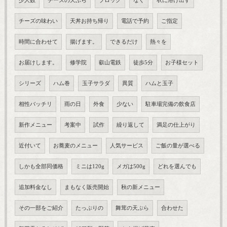
少人数
チーズの天ぷら
ブロック
なく
衣に溶け出す
チーズの味わい
天丼お持ち帰り
電話で予約
ご指定
時間に合わせて
揚げます。
できるだけ
熱々を
お届けします。
修学院
叡山電鉄
徒歩5分
お子様セット
シリーズ
ハム巻
玉子サラダ
異質
ハムと玉子
相性バッチリ
雨の日
外食
少ない
駐車場完備の飲食店
新作メニュー
考案中
試作
繰り返して
満足の仕上がり
近付いて
お蕎麦のメニュー
人気サービス
ご飯の量が選べる
しかも全部同価格
ミニは120g
メガは500g
どれを選んでも
追加料金なし
まもなく販売開始
秋の新メニュー
その一部をご紹介
たっぷりの
舞茸の天ぷら
合わせた