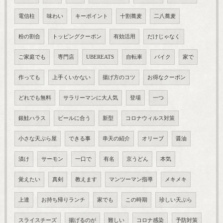
電信柱
味わい
キーポイント
十割蕎麦
二八蕎麦
粉の割合
トッピングクーポン
有効活用
だけじゃなく
ご家庭でも
専門店
UBEREATS
自転車
バイク
家で
作っても
上手くいかない
揚げ方のコツ
お得なクーポン
どれでも無料
サラリーマンに大人気
登場
一つ
銀鮭ハラス
ビールに合う
新型
コロナウィルス対策
小さな天ぷら屋
できる事
串天の紹介
オリーブ
醤油
漬け
サーモン
一口で
有名
京うどん
本気
覚えたい
真剣
教えます
マンツーマン指導
メキメキ
上達
お持ち帰りランチ
家でも
この時期
珍しい天ぷら
スライスチーズ
揚げるのが
難しい
コロナ感染
予防対策