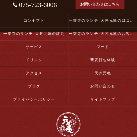
075-723-6006
お問い合わせはこちら
コンセプト
一乗寺のランチ･天丼元亀の口コミ情報
一乗寺のランチ･天丼元亀の評判
一乗寺のランチ･天丼元亀のお客様の声
サービス
フード
ドリンク
蕎麦打ち体験
アクセス
天丼元亀
ブログ
お問い合わせ
プライバシーポリシー
サイトマップ