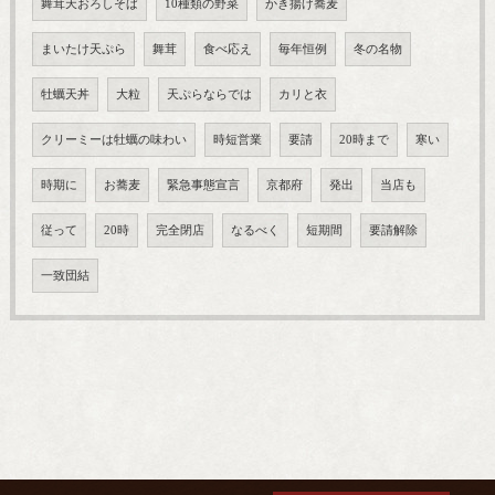
舞茸天おろしそば
10種類の野菜
かき揚げ蕎麦
まいたけ天ぷら
舞茸
食べ応え
毎年恒例
冬の名物
牡蠣天丼
大粒
天ぷらならでは
カリと衣
クリーミーは牡蠣の味わい
時短営業
要請
20時まで
寒い
時期に
お蕎麦
緊急事態宣言
京都府
発出
当店も
従って
20時
完全閉店
なるべく
短期間
要請解除
一致団結