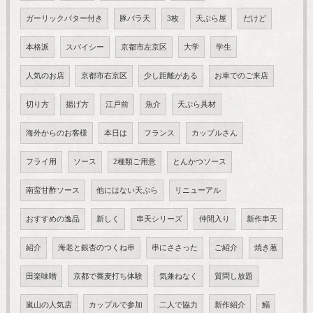
ガーリックバター付き
豚バラ天
3枚
天ぷら屋
だけど
本格派
スパイシー
京都市左京区
大学
学生
人気のお店
京都市右京区
少し距離がある
お車でのご来店
切り方
揚げ方
江戸前
魚介
天ぷら具材
海外からのお客様
本日は
フランス
カップルさん
フライ用
ソース
2種類ご用意
とんかつソース
南蛮甘酢ソース
他にはない天ぷら
リニューアル
おすすめの逸品
新しく
串天シリーズ
仲間入り
新作串天
紹介
海老と銀杏のつくね串
串にささった
ご紹介
焼き葱
田楽味噌
京都で蕎麦打ち体験
気兼ねなく
質問し放題
嵐山の人気店
カップルで参加
二人で協力
新作紹介
鰯