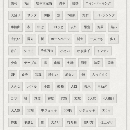
便利
3台
駐車場完備
満車
提携
コインパーキング
天盛り
サラダ
御飯
別
2種類
海鮮
ドレッシング
半熟卵
衣
中は
トロッと
以外
限定
お茶
熱い
冷たい
両方
新
ホームページ
誕生
一人でも
多く
存在
知って
千客万来
小さい
かき揚げ
インゲン
少食
テーブル
塩
山椒
七味
用意
味変
旨味
UP
食券
写真
珍しい
ボタン
60
入ってすぐ
大きな
パネル
全部
60種
入口
掲示
玉ねぎ
コツ
粉
粘度
密度
席数
32席
2人席
4人掛け
大人数
12席
中ジョッキ
500円
小ジョッキ
350円
樽生
喉越し
超
大きい
打ち粉
使い方
仕上がり