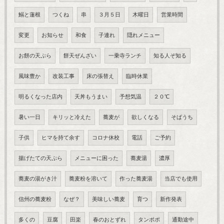
鰯と蓮根
つくね
串
３月５日
木曜日
営業時間
変更
お知らせ
和食
子連れ
隠れメニュー
お餅の天ぷら
餅天ぜんざい
一乗寺ランチ
知る人ぞ知る
風味豊か
改装工事
床の張替え
臨時休業
明るくなった店内
天丼もうまい
予想気温
２０℃
暑い一日
キリッと冷えた
蕎麦が
欲しくなる
そばうち
子供
ヒマを持て余す
コロナ休校
電話
ご予約
揚げたての天ぷら
メニューに困った
蕎麦湯
濃厚
蕎麦の湯がき汁
蕎麦粉を溶いて
作った蕎麦湯
当店でも使用
信州の蕎麦粉
なぜ？
美味しい蕎麦
育つ
新作発表
多くの
豆腐
田楽
春のおとずれ
タンポポ
通勤途中