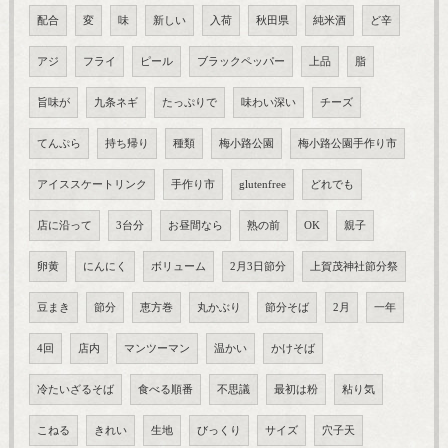
配合
変
味
新しい
入荷
秋田県
純米酒
ど辛
アジ
フライ
ピール
ブラックペッパー
上品
脂
旨味が
九条ネギ
たっぷりで
味わい深い
チーズ
てんぷら
持ち帰り
種類
梅小路公園
梅小路公園手作り市
アイススケートリンク
手作り市
glutenfree
どれでも
店に沿って
3台分
お昼間なら
熟の前
OK
親子
卵黄
にんにく
ボリューム
2月3日節分
上賀茂神社節分祭
豆まき
節分
恵方巻
丸かぶり
節分そば
2月
一年
4回
店内
マンツーマン
温かい
かけそば
冷たいざるそば
食べる順番
不思議
最初は粉
粘り気
こねる
きれい
生地
びっくり
サイズ
穴子天