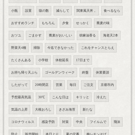
小瓶
設置
咳の数
減らして
関東風天丼，
食べるなら
おすすめランチ
もちろん
夕食
せっかく
蕎麦の味
おツユ
ごまかす
蕎麦がおいしい
胡麻油香る
海老天2本
野菜天4種
掃除
今迄できなかった
これをチャンスとらえ
たくさんある
小学校
休校延長
17日まで
お持ち帰り天ぷら
ゴールデンウィーク
終盤
休業要請
したがって
20時閉店
営業
毎日
ご注文
京都市内
予想最高気温
30℃
こんな日は
キリッと
冷えた
気温の上昇
大根おろし
きざみ海苔
新たな
コロナウィルス
感染予防
対策
中央
フイルムで
飛沫
防止
販売開始
本日より
夏の定番
梅レモンそば