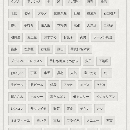
うどん
アレンジ
冬
米
メガ盛り
無料
海老
名店
名物
グルメ
広島県産
牡蠣
蕎麦粉
石臼引き
香り
手打ち
職人用
本格的
京都
人気店
二郎系
池田屋
お土産
おすすめ
お菓子
高野
ラーメン街道
徒歩
左京区
右京区
嵐山
蕎麦打ち体験
プライベートレッスン
手打ち蕎麦うめはら
穴子
下処理
おいしい
丁寧
串天
具材
人気
歯ごたえ
たこ
生ビール
瓶ビール
値段
アサヒ
エビス
￥500
鶏ささみ
ヘルシー
高たんぱく
低カロリー
ベジタリアン
レンコン
サツマイモ
野菜
定食
チキン
カツ
ミルフィーユ
豚バラ
重ね
フライ系
メニュー
充実