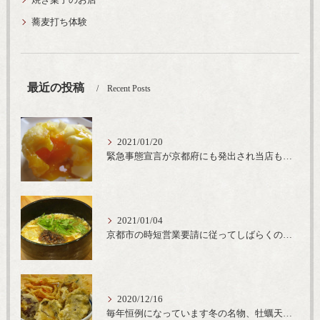
蕎麦打ち体験
最近の投稿
Recent Posts
2021/01/20
緊急事態宣言が京都府にも発出され当店も要請に従って20時完全閉店という形で営業なるべく短期間での要請解除へ一致団結です
2021/01/04
京都市の時短営業要請に従ってしばらくの間20時までの営業とさせていただいております。寒い時期には温かいお蕎麦がおすすめ
2020/12/16
毎年恒例になっています冬の名物、牡蠣天丼が販売開始です、広島県産の大粒牡蠣を使用し天ぷらならではのカリと衣クリーミーな味わいをどうぞ