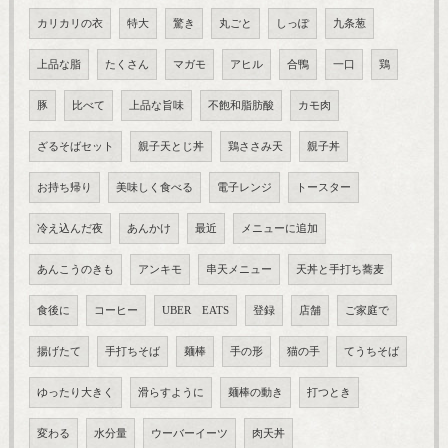
カリカリの衣
特大
驚き
丸ごと
しっぽ
九条葱
上品な脂
たくさん
マガモ
アヒル
合鴨
一口
鶏
豚
比べて
上品な旨味
不飽和脂肪酸
カモ肉
ざるそばセット
親子天とじ丼
鶏ささみ天
親子丼
お持ち帰り
美味しく食べる
電子レンジ
トースター
冷え込んだ夜
あんかけ
最近
メニューに追加
あんこうのきも
アンキモ
串天メニュー
天丼と手打ち蕎麦
食後に
コーヒー
UBER EATS
登録
店舗
ご家庭で
揚げたて
手打ちそば
麺棒
手の形
猫の手
てうちそば
ゆったり大きく
滑らすように
麺棒の動き
打つとき
変わる
水分量
ウーバーイーツ
肉天丼