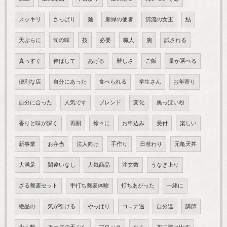
スッキリ
さっぱり
麺
新緑の使者
清流の女王
鮎
天ぷらに
旬の味
技
必要
職人
腕
試される
真っすぐ
伸ばして
あげる
難しさ
ご飯
量が選べる
便利な店
自分にあった
食べられる
学生さん
お年寄り
自分に合った
人気です
ブレンド
変化
黒っぽい粉
香りと味が深く
再開
徐々に
お申込み
受付
楽しい
新事業
お弁当
法人向け
手作り
日替わり
元亀天丼
大満足
間違いなし
人気商品
注文数
うなぎ上り
ざる蕎麦セット
手打ち蕎麦体験
打ちあがった
一緒に
絶品の
気が引ける
やっぱり
コロナ過
自分達
講師