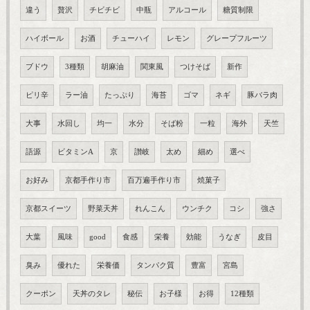
違う
贅沢
チビチビ
中瓶
アルコール
糖質制限
ハイボール
お酒
チューハイ
レモン
グレープフルーツ
ブドウ
3種類
胡麻油
関東風
つけそば
新作
ピリ辛
ラー油
たっぷり
海苔
ゴマ
ネギ
豚バラ肉
大事
水回し
均一
水分
そば粉
一粒
海外
天竺
語源
ビタミンA
京
讃岐
太め
細め
選べ
お好み
京都手作り市
百万遍手作り市
焼菓子
京都スイーツ
野菜天丼
れんこん
ウンチク
コシ
強さ
大葉
風味
good
食感
栄養
効能
うなぎ
皮目
臭み
優れた
栄養価
タンパク質
豊富
宮島
クーポン
天丼のタレ
秘伝
お子様
お得
12種類