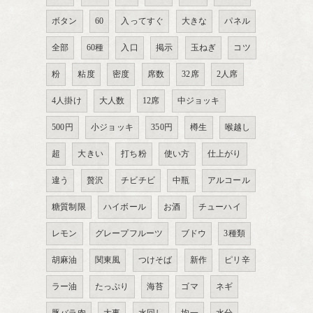
ボタン
60
入ってすぐ
大きな
パネル
全部
60種
入口
掲示
玉ねぎ
コツ
粉
粘度
密度
席数
32席
2人席
4人掛け
大人数
12席
中ジョッキ
500円
小ジョッキ
350円
樽生
喉越し
超
大きい
打ち粉
使い方
仕上がり
違う
贅沢
チビチビ
中瓶
アルコール
糖質制限
ハイボール
お酒
チューハイ
レモン
グレープフルーツ
ブドウ
3種類
胡麻油
関東風
つけそば
新作
ピリ辛
ラー油
たっぷり
海苔
ゴマ
ネギ