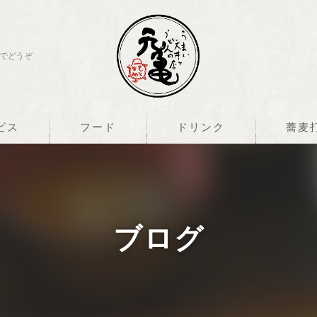
でどうぞ
ビス
フード
ドリンク
蕎麦
ブログ