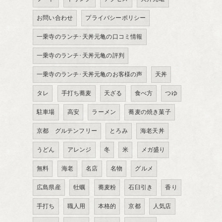
お問い合わせ
プライバシーポリシー
一乗寺のランチ･天丼元亀の口コミ情報
一乗寺のランチ･天丼元亀の評判
一乗寺のランチ･天丼元亀のお客様の声
天丼
タレ
手打ち蕎麦
天ざる
食べ方
つゆ
駐車場
高安
ラーメン
蕎麦の焼き菓子
京都 グルテンフリー
とろみ
海老天丼
うどん
アレンジ
冬
米
メガ盛り
無料
海老
名店
名物
グルメ
広島県産
牡蠣
蕎麦粉
石臼引き
香り
手打ち
職人用
本格的
京都
人気店