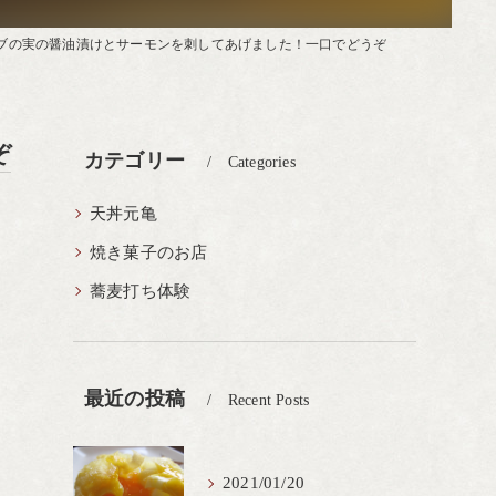
ブの実の醤油漬けとサーモンを刺してあげました！一口でどうぞ
ぞ
カテゴリー
Categories
天丼元亀
焼き菓子のお店
蕎麦打ち体験
最近の投稿
Recent Posts
2021/01/20