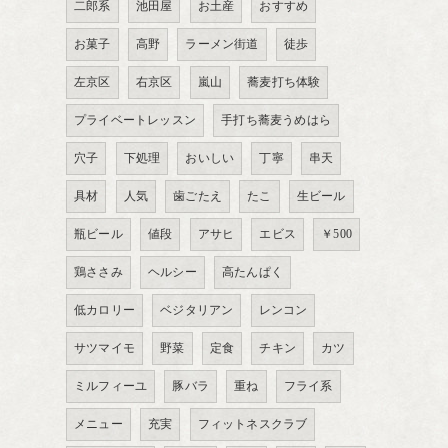
二郎系
池田屋
お土産
おすすめ
お菓子
高野
ラーメン街道
徒歩
左京区
右京区
嵐山
蕎麦打ち体験
プライベートレッスン
手打ち蕎麦うめはら
穴子
下処理
おいしい
丁寧
串天
具材
人気
歯ごたえ
たこ
生ビール
瓶ビール
値段
アサヒ
エビス
￥500
鶏ささみ
ヘルシー
高たんぱく
低カロリー
ベジタリアン
レンコン
サツマイモ
野菜
定食
チキン
カツ
ミルフィーユ
豚バラ
重ね
フライ系
メニュー
充実
フィットネスクラブ