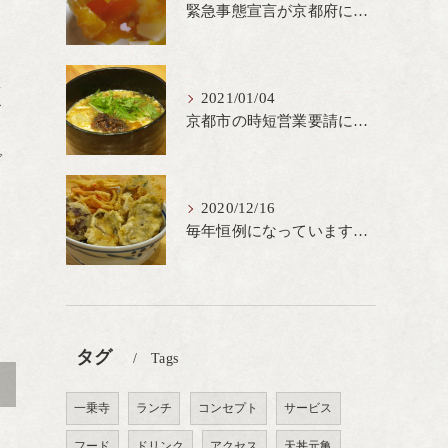
緊急事態宣言が京都府にも発出され当店も要請に従って20時完全閉店という形で営業なるべく短期間での要請解除へ一致団結です
え
2021/01/04
お
京都市の時短営業要請に従ってしばらくの間20時までの営業とさせていただいております。寒い時期には温かいお蕎麦がおすすめ
と
ブ
2020/12/16
毎年恒例になっています冬の名物、牡蠣天丼が販売開始です、広島県産の大粒牡蠣を使用し天ぷらならではのカリと衣クリーミーな味わいをどうぞ
タグ
Tags
>
一乗寺
ランチ
コンセプト
サービス
フード
ドリンク
アクセス
天丼元亀