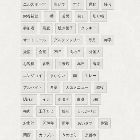
エルスポーツ
歩いて
すぐ
運動
帰り
栄養補給
一番
苦労
包丁
切り幅
参加者
蕎麦
焼き菓子
クッキー
オートミール
グルテンフリー
毎月
赤字
覚悟
企画
29日
肉の日
外国人
お客様
多数
ご来店
本日
香港
エンジョイ
まかない
肉
カレー
アルバイト
考案
人気メニュー
脇役
隠れた
イカ
ホタテ
白身
3種
梅肉
玉子とじ
酸味
しっかりと
お出汁
2020年
新年
あいさつ
体験
関西
カップル
うめはら
京都市