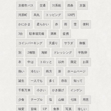
京都市バス
交通
31系統
四条
京阪
河原町
烏丸
トッピング
120円
かにかま
柔らかい
赤
雨
雪
便利
3台
駐車場完備
満車
提携
コインパーキング
天盛り
サラダ
御飯
別
2種類
海鮮
ドレッシング
半熟卵
衣
中は
トロッと
以外
限定
お茶
熱い
冷たい
両方
新
ホームページ
誕生
一人でも
多く
存在
知って
千客万来
小さい
かき揚げ
インゲン
少食
テーブル
塩
山椒
七味
用意
味変
旨味
UP
食券
写真
珍しい