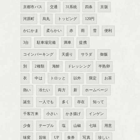
京都市バス
交通
31系統
四条
京阪
河原町
烏丸
トッピング
120円
かにかま
柔らかい
赤
雨
雪
便利
3台
駐車場完備
満車
提携
コインパーキング
天盛り
サラダ
御飯
別
2種類
海鮮
ドレッシング
半熟卵
衣
中は
トロッと
以外
限定
お茶
熱い
冷たい
両方
新
ホームページ
誕生
一人でも
多く
存在
知って
千客万来
小さい
かき揚げ
インゲン
少食
テーブル
塩
山椒
七味
用意
味変
旨味
UP
食券
写真
珍しい