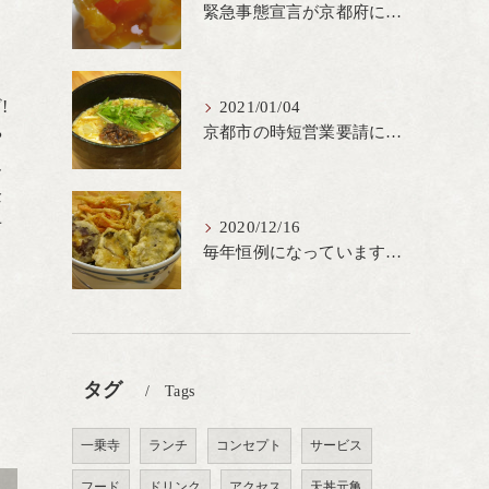
緊急事態宣言が京都府にも発出され当店も要請に従って20時完全閉店という形で営業なるべく短期間での要請解除へ一致団結です
!
2021/01/04
京都市の時短営業要請に従ってしばらくの間20時までの営業とさせていただいております。寒い時期には温かいお蕎麦がおすすめ
や
ん
企
せ
2020/12/16
毎年恒例になっています冬の名物、牡蠣天丼が販売開始です、広島県産の大粒牡蠣を使用し天ぷらならではのカリと衣クリーミーな味わいをどうぞ
タグ
Tags
一乗寺
ランチ
コンセプト
サービス
フード
ドリンク
アクセス
天丼元亀