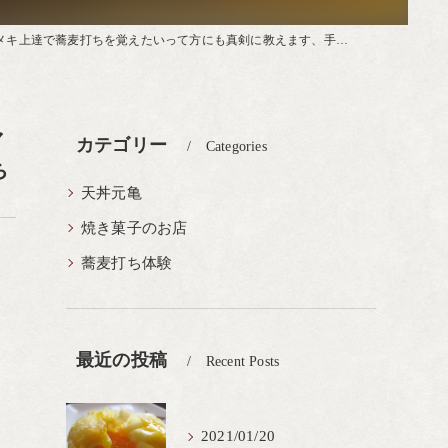
て方にも真剣に教えます、手打ち蕎麦教室、マンツーマンでの指導でメキメキ上達
マ
カテゴリー
Categories
ち
天丼元亀
焼き菓子のお店
蕎麦打ち体験
最近の投稿
Recent Posts
2021/01/20