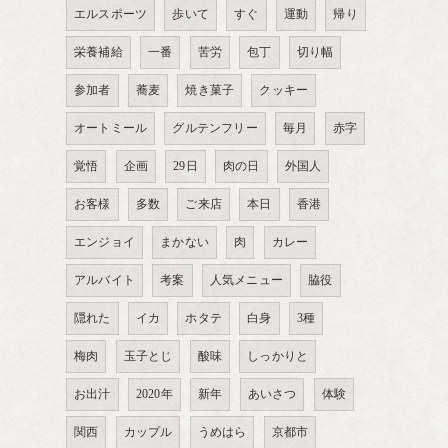
エルスポーツ
歩いて
すぐ
運動
帰り
栄養補給
一番
苦労
包丁
切り幅
参加者
蕎麦
焼き菓子
クッキー
オートミール
グルテンフリー
毎月
赤字
覚悟
企画
29日
肉の日
外国人
お客様
多数
ご来店
本日
香港
エンジョイ
まかない
肉
カレー
アルバイト
考案
人気メニュー
脇役
隠れた
イカ
ホタテ
白身
3種
梅肉
玉子とじ
酸味
しっかりと
お出汁
2020年
新年
あいさつ
体験
関西
カップル
うめはら
京都市