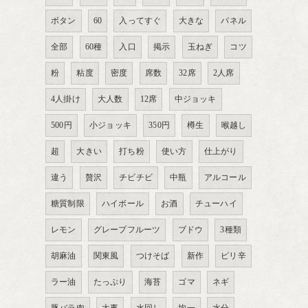
ボタン
60
入ってすぐ
大きな
パネル
全部
60種
入口
掲示
玉ねぎ
コツ
粉
粘度
密度
席数
32席
2人席
4人掛け
大人数
12席
中ジョッキ
500円
小ジョッキ
350円
樽生
喉越し
超
大きい
打ち粉
使い方
仕上がり
違う
贅沢
チビチビ
中瓶
アルコール
糖質制限
ハイボール
お酒
チューハイ
レモン
グレープフルーツ
ブドウ
3種類
胡麻油
関東風
つけそば
新作
ピリ辛
ラー油
たっぷり
海苔
ゴマ
ネギ