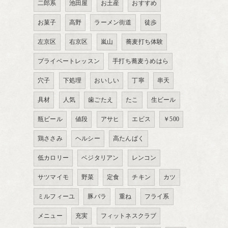
二郎系
池田屋
お土産
おすすめ
お菓子
高野
ラーメン街道
徒歩
左京区
右京区
嵐山
蕎麦打ち体験
プライベートレッスン
手打ち蕎麦うめはら
穴子
下処理
おいしい
丁寧
串天
具材
人気
歯ごたえ
たこ
生ビール
瓶ビール
値段
アサヒ
エビス
￥500
鶏ささみ
ヘルシー
高たんぱく
低カロリー
ベジタリアン
レンコン
サツマイモ
野菜
定食
チキン
カツ
ミルフィーユ
豚バラ
重ね
フライ系
メニュー
充実
フィットネスクラブ