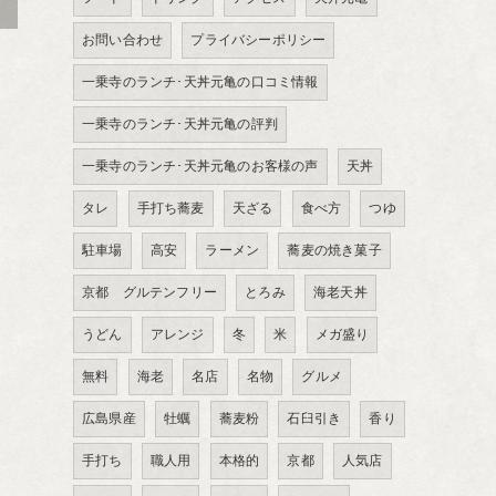
>
お問い合わせ
プライバシーポリシー
一乗寺のランチ･天丼元亀の口コミ情報
一乗寺のランチ･天丼元亀の評判
一乗寺のランチ･天丼元亀のお客様の声
天丼
タレ
手打ち蕎麦
天ざる
食べ方
つゆ
駐車場
高安
ラーメン
蕎麦の焼き菓子
京都 グルテンフリー
とろみ
海老天丼
うどん
アレンジ
冬
米
メガ盛り
無料
海老
名店
名物
グルメ
広島県産
牡蠣
蕎麦粉
石臼引き
香り
手打ち
職人用
本格的
京都
人気店