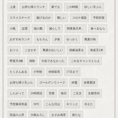
上達
お持ち帰りランチ
家でも
この時期
珍しい天ぷら
スライスチーズ
揚げるのが
難しい
コロナ感染
予防対策
小瓶
設置
咳の数
減らして
関東風天丼，
食べるなら
おすすめランチ
もちろん
夕食
せっかく
蕎麦の味
おツユ
ごまかす
蕎麦がおいしい
胡麻油香る
海老天2本
野菜天4種
掃除
今迄できなかった
これをチャンスとらえ
たくさんある
小学校
休校延長
17日まで
お持ち帰り天ぷら
ゴールデンウィーク
終盤
休業要請
したがって
20時閉店
営業
毎日
ご注文
京都市内
予想最高気温
30℃
こんな日は
キリッと
冷えた
気温の上昇
大根おろし
きざみ海苔
新たな