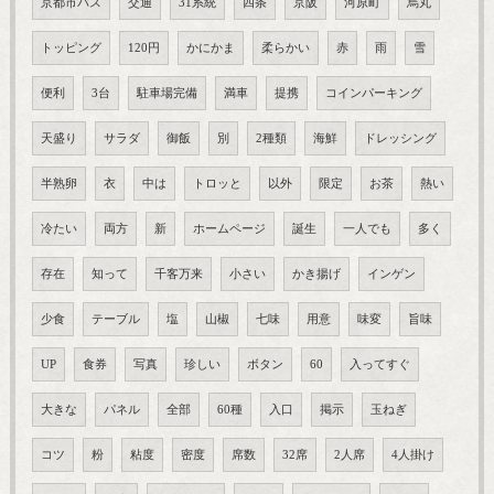
京都市バス
交通
31系統
四条
京阪
河原町
烏丸
トッピング
120円
かにかま
柔らかい
赤
雨
雪
便利
3台
駐車場完備
満車
提携
コインパーキング
天盛り
サラダ
御飯
別
2種類
海鮮
ドレッシング
半熟卵
衣
中は
トロッと
以外
限定
お茶
熱い
冷たい
両方
新
ホームページ
誕生
一人でも
多く
存在
知って
千客万来
小さい
かき揚げ
インゲン
少食
テーブル
塩
山椒
七味
用意
味変
旨味
UP
食券
写真
珍しい
ボタン
60
入ってすぐ
大きな
パネル
全部
60種
入口
掲示
玉ねぎ
コツ
粉
粘度
密度
席数
32席
2人席
4人掛け