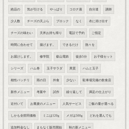
絶品の
気が引ける
やっぱり
コロナ過
自分達
講師
少人数
チーズの天ぷら
ブロック
なく
衣に溶け出す
チーズの味わい
天丼お持ち帰り
電話で予約
ご指定
時間に合わせて
揚げます。
できるだけ
熱々を
お届けします。
修学院
叡山電鉄
徒歩5分
お子様セット
シリーズ
ハム巻
玉子サラダ
異質
ハムと玉子
相性バッチリ
雨の日
外食
少ない
駐車場完備の飲食店
新作メニュー
考案中
試作
繰り返して
満足の仕上がり
近付いて
お蕎麦のメニュー
人気サービス
ご飯の量が選べる
しかも全部同価格
ミニは120g
メガは500g
どれを選んでも
追加料金なし
まもなく販売開始
秋の新メニュー