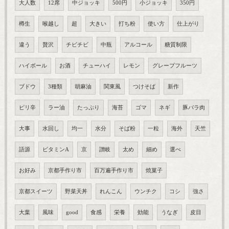
大人数
12席
中ジョッキ
500円
小ジョッキ
350円
樽生
喉越し
超
大きい
打ち粉
使い方
仕上がり
違う
贅沢
チビチビ
中瓶
アルコール
糖質制限
ハイボール
お酒
チューハイ
レモン
グレープフルーツ
ブドウ
3種類
胡麻油
関東風
つけそば
新作
ピリ辛
ラー油
たっぷり
海苔
ゴマ
ネギ
豚バラ肉
大事
水回し
均一
水分
そば粉
一粒
海外
天竺
語源
ビタミンA
京
讃岐
太め
細め
選べ
お好み
京都手作り市
百万遍手作り市
焼菓子
京都スイーツ
野菜天丼
れんこん
ウンチク
コシ
強さ
大葉
風味
good
食感
栄養
効能
うなぎ
皮目