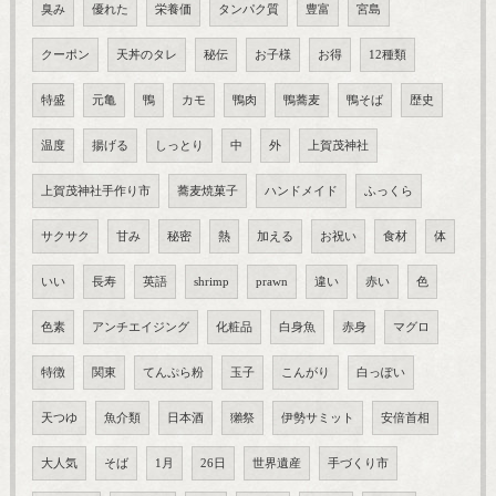
臭み
優れた
栄養価
タンパク質
豊富
宮島
クーポン
天丼のタレ
秘伝
お子様
お得
12種類
特盛
元亀
鴨
カモ
鴨肉
鴨蕎麦
鴨そば
歴史
温度
揚げる
しっとり
中
外
上賀茂神社
上賀茂神社手作り市
蕎麦焼菓子
ハンドメイド
ふっくら
サクサク
甘み
秘密
熱
加える
お祝い
食材
体
いい
長寿
英語
shrimp
prawn
違い
赤い
色
色素
アンチエイジング
化粧品
白身魚
赤身
マグロ
特徴
関東
てんぷら粉
玉子
こんがり
白っぽい
天つゆ
魚介類
日本酒
獺祭
伊勢サミット
安倍首相
大人気
そば
1月
26日
世界遺産
手づくり市