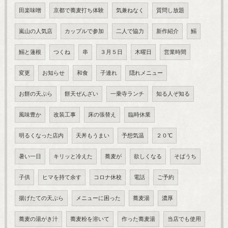
田楽味噌
京都で蕎麦打ち体験
気兼ねなく
質問し放題
嵐山の人気店
カップルで参加
二人で協力
新作紹介
鰯
鰯と蓮根
つくね
串
３月５日
木曜日
営業時間
変更
お知らせ
和食
子連れ
隠れメニュー
お餅の天ぷら
餅天ぜんざい
一乗寺ランチ
知る人ぞ知る
風味豊か
改装工事
床の張替え
臨時休業
明るくなった店内
天丼もうまい
予想気温
２０℃
暑い一日
キリッと冷えた
蕎麦が
欲しくなる
そばうち
子供
ヒマを持て余す
コロナ休校
電話
ご予約
揚げたての天ぷら
メニューに困った
蕎麦湯
濃厚
蕎麦の湯がき汁
蕎麦粉を溶いて
作った蕎麦湯
当店でも使用