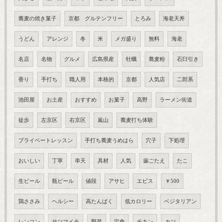
蕎麦の焼き菓子
京都 グルテンフリー
とろみ
海老天丼
うどん
アレンジ
冬
米
メガ盛り
無料
海老
名店
名物
グルメ
広島県産
牡蠣
蕎麦粉
石臼引き
香り
手打ち
職人用
本格的
京都
人気店
二郎系
池田屋
お土産
おすすめ
お菓子
高野
ラーメン街道
徒歩
左京区
右京区
嵐山
蕎麦打ち体験
プライベートレッスン
手打ち蕎麦うめはら
穴子
下処理
おいしい
丁寧
串天
具材
人気
歯ごたえ
たこ
生ビール
瓶ビール
値段
アサヒ
エビス
￥500
鶏ささみ
ヘルシー
高たんぱく
低カロリー
ベジタリアン
レンコン
サツマイモ
野菜
定食
チキン
カツ