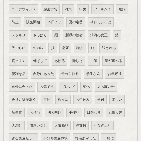
コロナウィルス
感染予防
対策
中央
フイルムで
飛沫
防止
販売開始
本日より
夏の定番
梅レモンそば
スッキリ
さっぱり
麺
新緑の使者
清流の女王
鮎
天ぷらに
旬の味
技
必要
職人
腕
試される
真っすぐ
伸ばして
あげる
難しさ
ご飯
量が選べる
便利な店
自分にあった
食べられる
学生さん
お年寄り
自分に合った
人気です
ブレンド
変化
黒っぽい粉
香りと味が深く
再開
徐々に
お申込み
受付
楽しい
新事業
お弁当
法人向け
手作り
日替わり
元亀天丼
大満足
間違いなし
人気商品
注文数
うなぎ上り
ざる蕎麦セット
手打ち蕎麦体験
打ちあがった
一緒に