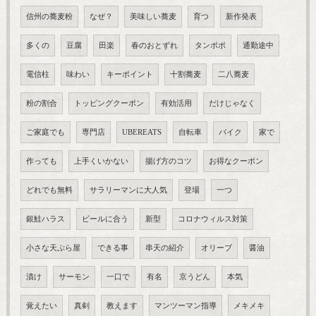
信州の蕎麦粉
なぜ？
美味しい蕎麦
育つ
新作発表
多くの
豆腐
田楽
春のおとずれ
タンポポ
通勤途中
電信柱
味わい
キーポイント
十割蕎麦
二八蕎麦
粉の割合
トッピングクーポン
有効活用
だけじゃなく
ご家庭でも
専門店
UBEREATS
自転車
バイク
家で
作っても
上手くいかない
揚げ方のコツ
お得なクーポン
どれでも無料
サラリーマンに大人気
登場
一つ
銀鮭ハラス
ビールに合う
新型
コロナウィルス対策
小さな天ぷら屋
できる事
串天の紹介
オリーブ
醤油
漬け
サーモン
一口で
有名
京うどん
本気
覚えたい
真剣
教えます
マンツーマン指導
メキメキ