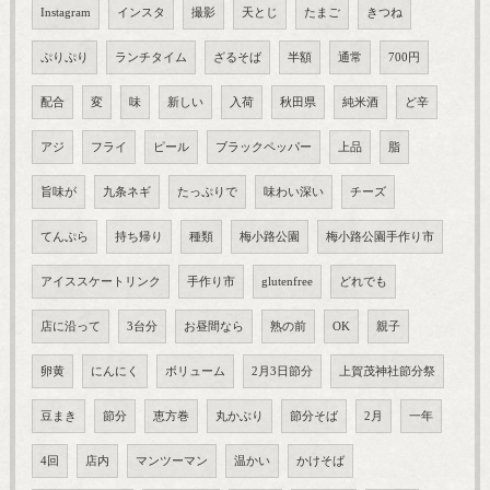
Instagram
インスタ
撮影
天とじ
たまご
きつね
ぷりぷり
ランチタイム
ざるそば
半額
通常
700円
配合
変
味
新しい
入荷
秋田県
純米酒
ど辛
アジ
フライ
ピール
ブラックペッパー
上品
脂
旨味が
九条ネギ
たっぷりで
味わい深い
チーズ
てんぷら
持ち帰り
種類
梅小路公園
梅小路公園手作り市
アイススケートリンク
手作り市
glutenfree
どれでも
店に沿って
3台分
お昼間なら
熟の前
OK
親子
卵黄
にんにく
ボリューム
2月3日節分
上賀茂神社節分祭
豆まき
節分
恵方巻
丸かぶり
節分そば
2月
一年
4回
店内
マンツーマン
温かい
かけそば