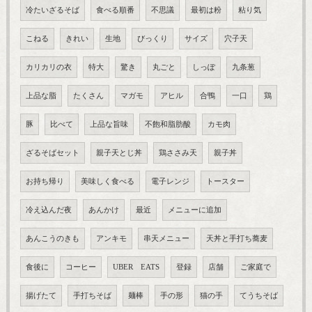
冷たいざるそば
食べる順番
不思議
最初は粉
粘り気
こねる
きれい
生地
びっくり
サイズ
穴子天
カリカリの衣
特大
驚き
丸ごと
しっぽ
九条葱
上品な脂
たくさん
マガモ
アヒル
合鴨
一口
鶏
豚
比べて
上品な旨味
不飽和脂肪酸
カモ肉
ざるそばセット
親子天とじ丼
鶏ささみ天
親子丼
お持ち帰り
美味しく食べる
電子レンジ
トースター
冷え込んだ夜
あんかけ
最近
メニューに追加
あんこうのきも
アンキモ
串天メニュー
天丼と手打ち蕎麦
食後に
コーヒー
UBER EATS
登録
店舗
ご家庭で
揚げたて
手打ちそば
麺棒
手の形
猫の手
てうちそば