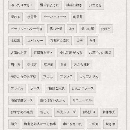
ゆったり大きく
滑らすように
麺棒の動き
打つとき
変わる
水分量
ウーバーイーツ
肉天丼
ガーリックバター付き
豚バラ天
3枚
天ぷら屋
だけど
本格派
スパイシー
京都市左京区
大学
学生
人気のお店
京都市右京区
少し距離がある
お車でのご来店
切り方
揚げ方
江戸前
魚介
天ぷら具材
海外からのお客様
本日は
フランス
カップルさん
フライ用
ソース
2種類ご用意
とんかつソース
南蛮甘酢ソース
他にはない天ぷら
リニューアル
おすすめの逸品
新しく
串天シリーズ
仲間入り
新作串天
紹介
海老と銀杏のつくね串
串にささった
ご紹介
焼き葱