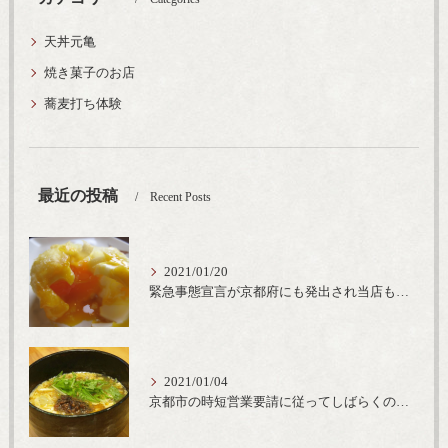
天丼元亀
焼き菓子のお店
蕎麦打ち体験
最近の投稿
Recent Posts
2021/01/20
緊急事態宣言が京都府にも発出され当店も要請に従って20時完全閉店という形で営業なるべく短期間での要請解除へ一致団結です
2021/01/04
京都市の時短営業要請に従ってしばらくの間20時までの営業とさせていただいております。寒い時期には温かいお蕎麦がおすすめ