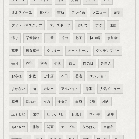
ミルフィーユ
豚バラ
重ね
フライ系
メニュー
充実
フィットネスクラブ
エルスポーツ
歩いて
すぐ
運動
帰り
栄養補給
一番
苦労
包丁
切り幅
参加者
蕎麦
焼き菓子
クッキー
オートミール
グルテンフリー
毎月
赤字
覚悟
企画
29日
肉の日
外国人
お客様
多数
ご来店
本日
香港
エンジョイ
まかない
肉
カレー
アルバイト
考案
人気メニュー
脇役
隠れた
イカ
ホタテ
白身
3種
梅肉
玉子とじ
酸味
しっかりと
お出汁
2020年
新年
あいさつ
体験
関西
カップル
うめはら
京都市