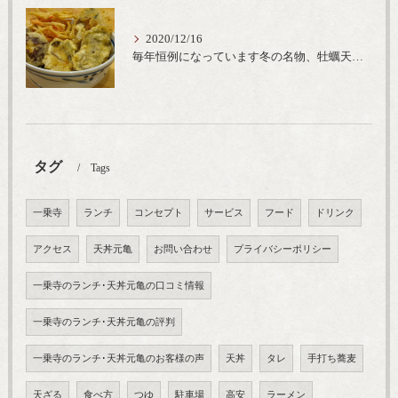
2020/12/16
毎年恒例になっています冬の名物、牡蠣天丼が販売開始です、広島県産の大粒牡蠣を使用し天ぷらならではのカリと衣クリーミーな味わいをどうぞ
タグ
Tags
一乗寺
ランチ
コンセプト
サービス
フード
ドリンク
アクセス
天丼元亀
お問い合わせ
プライバシーポリシー
一乗寺のランチ･天丼元亀の口コミ情報
一乗寺のランチ･天丼元亀の評判
一乗寺のランチ･天丼元亀のお客様の声
天丼
タレ
手打ち蕎麦
天ざる
食べ方
つゆ
駐車場
高安
ラーメン