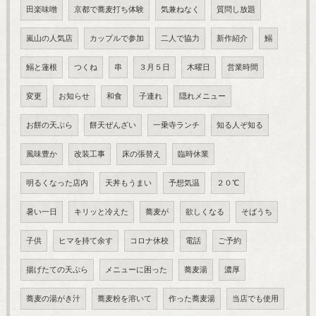
田楽味噌
京都で蕎麦打ち体験
気兼ねなく
質問し放題
嵐山の人気店
カップルで参加
二人で協力
新作紹介
鰯
鰯と蓮根
つくね
串
３月５日
木曜日
営業時間
変更
お知らせ
和食
子連れ
隠れメニュー
お餅の天ぷら
餅天ぜんざい
一乗寺ランチ
知る人ぞ知る
風味豊か
改装工事
床の張替え
臨時休業
明るくなった店内
天丼もうまい
予想気温
２０℃
暑い一日
キリッと冷えた
蕎麦が
欲しくなる
そばうち
子供
ヒマを持て余す
コロナ休校
電話
ご予約
揚げたての天ぷら
メニューに困った
蕎麦湯
濃厚
蕎麦の湯がき汁
蕎麦粉を溶いて
作った蕎麦湯
当店でも使用