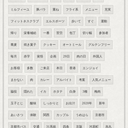
ミルフィーユ
豚バラ
重ね
フライ系
メニュー
充実
フィットネスクラブ
エルスポーツ
歩いて
すぐ
運動
帰り
栄養補給
一番
苦労
包丁
切り幅
参加者
蕎麦
焼き菓子
クッキー
オートミール
グルテンフリー
毎月
赤字
覚悟
企画
29日
肉の日
外国人
お客様
多数
ご来店
本日
香港
エンジョイ
まかない
肉
カレー
アルバイト
考案
人気メニュー
脇役
隠れた
イカ
ホタテ
白身
3種
梅肉
玉子とじ
酸味
しっかりと
お出汁
2020年
新年
あいさつ
体験
関西
カップル
うめはら
京都市
京都市バス
交通
31系統
四条
京阪
河原町
烏丸