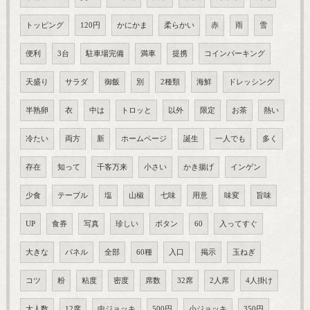
トッピング
120円
かにかま
柔らかい
赤
雨
雪
便利
3台
駐車場完備
満車
提携
コインパーキング
天盛り
サラダ
御飯
別
2種類
海鮮
ドレッシング
半熟卵
衣
中は
トロッと
以外
限定
お茶
熱い
冷たい
両方
新
ホームページ
誕生
一人でも
多く
存在
知って
千客万来
小さい
かき揚げ
インゲン
少食
テーブル
塩
山椒
七味
用意
味変
旨味
UP
食券
写真
珍しい
ボタン
60
入ってすぐ
大きな
パネル
全部
60種
入口
掲示
玉ねぎ
コツ
粉
粘度
密度
席数
32席
2人席
4人掛け
大人数
12席
中ジョッキ
500円
小ジョッキ
350円