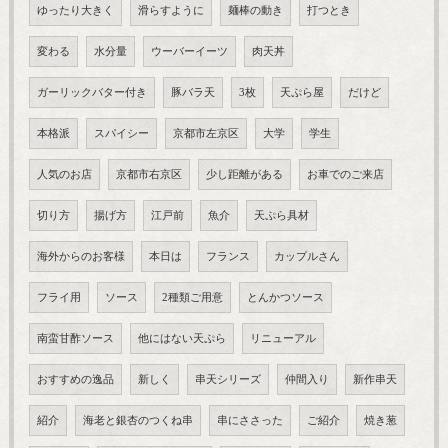
ゆったり大きく
滑らすように
麺棒の動き
打つとき
変わる
水分量
ウーバーイーツ
肉天丼
ガーリックバター付き
豚バラ天
3枚
天ぷら屋
だけど
本格派
スパイシー
京都市左京区
大学
学生
人気のお店
京都市右京区
少し距離がある
お車でのご来店
切り方
揚げ方
江戸前
魚介
天ぷら具材
海外からのお客様
本日は
フランス
カップルさん
フライ用
ソース
2種類ご用意
とんかつソース
南蛮甘酢ソース
他にはない天ぷら
リニューアル
おすすめの逸品
新しく
串天シリーズ
仲間入り
新作串天
紹介
海老と銀杏のつくね串
串にささった
ご紹介
焼き葱