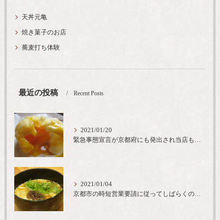
天丼元亀
焼き菓子のお店
蕎麦打ち体験
最近の投稿
Recent Posts
2021/01/20
緊急事態宣言が京都府にも発出され当店も要請に従って20時完全閉店という形で営業なるべく短期間での要請解除へ一致団結です
2021/01/04
京都市の時短営業要請に従ってしばらくの間20時までの営業とさせていただいております。寒い時期には温かいお蕎麦がおすすめ