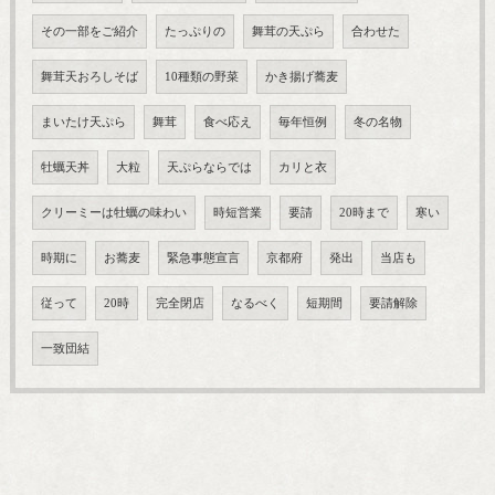
その一部をご紹介
たっぷりの
舞茸の天ぷら
合わせた
舞茸天おろしそば
10種類の野菜
かき揚げ蕎麦
まいたけ天ぷら
舞茸
食べ応え
毎年恒例
冬の名物
牡蠣天丼
大粒
天ぷらならでは
カリと衣
クリーミーは牡蠣の味わい
時短営業
要請
20時まで
寒い
時期に
お蕎麦
緊急事態宣言
京都府
発出
当店も
従って
20時
完全閉店
なるべく
短期間
要請解除
一致団結