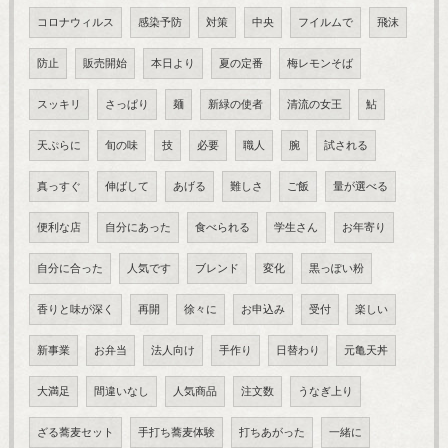
コロナウィルス
感染予防
対策
中央
フイルムで
飛沫
防止
販売開始
本日より
夏の定番
梅レモンそば
スッキリ
さっぱり
麺
新緑の使者
清流の女王
鮎
天ぷらに
旬の味
技
必要
職人
腕
試される
真っすぐ
伸ばして
あげる
難しさ
ご飯
量が選べる
便利な店
自分にあった
食べられる
学生さん
お年寄り
自分に合った
人気です
ブレンド
変化
黒っぽい粉
香りと味が深く
再開
徐々に
お申込み
受付
楽しい
新事業
お弁当
法人向け
手作り
日替わり
元亀天丼
大満足
間違いなし
人気商品
注文数
うなぎ上り
ざる蕎麦セット
手打ち蕎麦体験
打ちあがった
一緒に