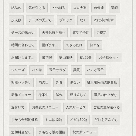
絶品の
気が引ける
やっぱり
コロナ過
自分達
講師
少人数
チーズの天ぷら
ブロック
なく
衣に溶け出す
チーズの味わい
天丼お持ち帰り
電話で予約
ご指定
時間に合わせて
揚げます。
できるだけ
熱々を
お届けします。
修学院
叡山電鉄
徒歩5分
お子様セット
シリーズ
ハム巻
玉子サラダ
異質
ハムと玉子
相性バッチリ
雨の日
外食
少ない
駐車場完備の飲食店
新作メニュー
考案中
試作
繰り返して
満足の仕上がり
近付いて
お蕎麦のメニュー
人気サービス
ご飯の量が選べる
しかも全部同価格
ミニは120g
メガは500g
どれを選んでも
追加料金なし
まもなく販売開始
秋の新メニュー