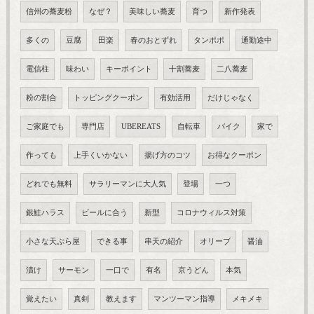
信州の蕎麦粉
なぜ？
美味しい蕎麦
育つ
新作発表
多くの
豆腐
田楽
春のおとずれ
タンポポ
通勤途中
電信柱
味わい
キーポイント
十割蕎麦
二八蕎麦
粉の割合
トッピングクーポン
有効活用
だけじゃなく
ご家庭でも
専門店
UBEREATS
自転車
バイク
家で
作っても
上手くいかない
揚げ方のコツ
お得なクーポン
どれでも無料
サラリーマンに大人気
登場
一つ
銀鮭ハラス
ビールに合う
新型
コロナウィルス対策
小さな天ぷら屋
できる事
串天の紹介
オリーブ
醤油
漬け
サーモン
一口で
有名
京うどん
本気
覚えたい
真剣
教えます
マンツーマン指導
メキメキ