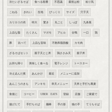
冷たいざるそば
食べる順番
不思議
最初は粉
粘り気
こねる
きれい
生地
びっくり
サイズ
穴子天
カリカリの衣
特大
驚き
丸ごと
しっぽ
九条葱
上品な脂
たくさん
マガモ
アヒル
合鴨
一口
鶏
豚
比べて
上品な旨味
不飽和脂肪酸
カモ肉
ざるそばセット
親子天とじ丼
鶏ささみ天
親子丼
お持ち帰り
美味しく食べる
電子レンジ
トースター
冷え込んだ夜
あんかけ
最近
メニューに追加
あんこうのきも
アンキモ
串天メニュー
天丼と手打ち蕎麦
食後に
コーヒー
UBER EATS
登録
店舗
ご家庭で
揚げたて
手打ちそば
麺棒
手の形
猫の手
てうちそば