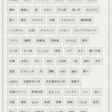
樽生
喉越し
超
大きい
打ち粉
使い方
仕上がり
違う
贅沢
チビチビ
中瓶
アルコール
糖質制限
ハイボール
お酒
チューハイ
レモン
グレープフルーツ
ブドウ
3種類
胡麻油
関東風
つけそば
新作
ピリ辛
ラー油
たっぷり
海苔
ゴマ
ネギ
豚バラ肉
大事
水回し
均一
水分
そば粉
一粒
海外
天竺
語源
ビタミンA
京
讃岐
太め
細め
選べ
お好み
京都手作り市
百万遍手作り市
焼菓子
京都スイーツ
野菜天丼
れんこん
ウンチク
コシ
強さ
大葉
風味
good
食感
栄養
効能
うなぎ
皮目