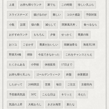
上達
お持ち帰りランチ
家でも
この時期
珍しい天ぷら
スライスチーズ
揚げるのが
難しい
コロナ感染
予防対策
小瓶
設置
咳の数
減らして
関東風天丼，
食べるなら
おすすめランチ
もちろん
夕食
せっかく
蕎麦の味
おツユ
ごまかす
蕎麦がおいしい
胡麻油香る
海老天2本
野菜天4種
掃除
今迄できなかった
これをチャンスとらえ
たくさんある
小学校
休校延長
17日まで
お持ち帰り天ぷら
ゴールデンウィーク
終盤
休業要請
したがって
20時閉店
営業
毎日
ご注文
京都市内
予想最高気温
30℃
こんな日は
キリッと
冷えた
気温の上昇
大根おろし
きざみ海苔
新たな