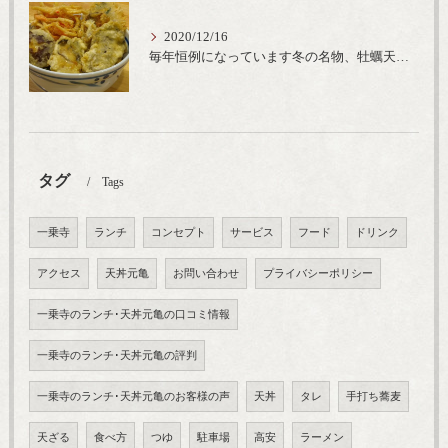
2020/12/16
毎年恒例になっています冬の名物、牡蠣天丼が販売開始です、広島県産の大粒牡蠣を使用し天ぷらならではのカリと衣クリーミーな味わいをどうぞ
タグ
Tags
一乗寺
ランチ
コンセプト
サービス
フード
ドリンク
アクセス
天丼元亀
お問い合わせ
プライバシーポリシー
一乗寺のランチ･天丼元亀の口コミ情報
一乗寺のランチ･天丼元亀の評判
一乗寺のランチ･天丼元亀のお客様の声
天丼
タレ
手打ち蕎麦
天ざる
食べ方
つゆ
駐車場
高安
ラーメン