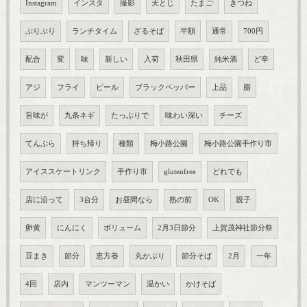
Instagram
インスタ
撮影
天とじ
たまご
きつね
ぷりぷり
ランチタイム
ざるそば
半額
通常
700円
配合
変
味
新しい
入荷
秋田県
純米酒
ど辛
アジ
フライ
ピール
ブラックペッパー
上品
脂
旨味が
九条ネギ
たっぷりで
味わい深い
チーズ
てんぷら
持ち帰り
種類
梅小路公園
梅小路公園手作り市
アイススケートリンク
手作り市
glutenfree
どれでも
店に沿って
3台分
お昼間なら
熟の前
OK
親子
卵黄
にんにく
ボリューム
2月3日節分
上賀茂神社節分祭
豆まき
節分
恵方巻
丸かぶり
節分そば
2月
一年
4回
店内
マンツーマン
温かい
かけそば