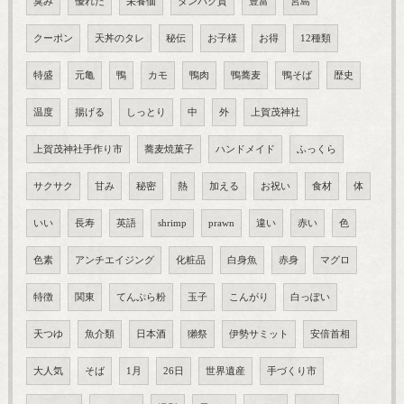
臭み
優れた
栄養価
タンパク質
豊富
宮島
クーポン
天丼のタレ
秘伝
お子様
お得
12種類
特盛
元亀
鴨
カモ
鴨肉
鴨蕎麦
鴨そば
歴史
温度
揚げる
しっとり
中
外
上賀茂神社
上賀茂神社手作り市
蕎麦焼菓子
ハンドメイド
ふっくら
サクサク
甘み
秘密
熱
加える
お祝い
食材
体
いい
長寿
英語
shrimp
prawn
違い
赤い
色
色素
アンチエイジング
化粧品
白身魚
赤身
マグロ
特徴
関東
てんぷら粉
玉子
こんがり
白っぽい
天つゆ
魚介類
日本酒
獺祭
伊勢サミット
安倍首相
大人気
そば
1月
26日
世界遺産
手づくり市