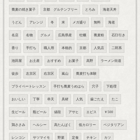
蕎麦の焼き菓子
京都 グルテンフリー
とろみ
海老天丼
うどん
アレンジ
冬
米
メガ盛り
無料
海老
名店
名物
グルメ
広島県産
牡蠣
蕎麦粉
石臼引き
香り
手打ち
職人用
本格的
京都
人気店
二郎系
池田屋
お土産
おすすめ
お菓子
高野
ラーメン街道
徒歩
左京区
右京区
嵐山
蕎麦打ち体験
プライベートレッスン
手打ち蕎麦うめはら
穴子
下処理
おいしい
丁寧
串天
具材
人気
歯ごたえ
たこ
生ビール
瓶ビール
値段
アサヒ
エビス
￥500
鶏ささみ
ヘルシー
高たんぱく
低カロリー
ベジタリアン
レンコン
サツマイモ
野菜
定食
チキン
カツ