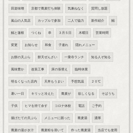
田楽味噌
京都で蕎麦打ち体験
気兼ねなく
質問し放題
嵐山の人気店
カップルで参加
二人で協力
新作紹介
鰯
鰯と蓮根
つくね
串
３月５日
木曜日
営業時間
変更
お知らせ
和食
子連れ
隠れメニュー
お餅の天ぷら
餅天ぜんざい
一乗寺ランチ
知る人ぞ知る
風味豊か
改装工事
床の張替え
臨時休業
明るくなった店内
天丼もうまい
予想気温
２０℃
暑い一日
キリッと冷えた
蕎麦が
欲しくなる
そばうち
子供
ヒマを持て余す
コロナ休校
電話
ご予約
揚げたての天ぷら
メニューに困った
蕎麦湯
濃厚
蕎麦の湯がき汁
蕎麦粉を溶いて
作った蕎麦湯
当店でも使用