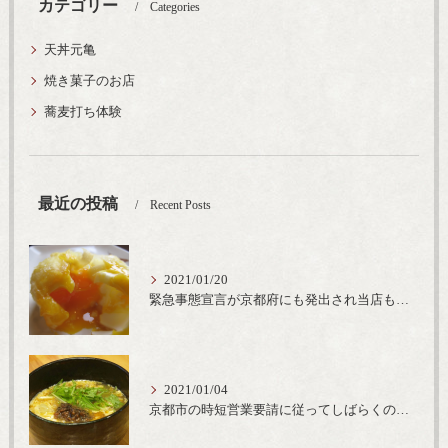
カテゴリー
Categories
天丼元亀
焼き菓子のお店
蕎麦打ち体験
最近の投稿
Recent Posts
2021/01/20
緊急事態宣言が京都府にも発出され当店も要請に従って20時完全閉店という形で営業なるべく短期間での要請解除へ一致団結です
2021/01/04
京都市の時短営業要請に従ってしばらくの間20時までの営業とさせていただいております。寒い時期には温かいお蕎麦がおすすめ