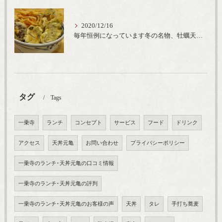
2020/12/16
毎年恒例になっています冬の名物、牡蠣天丼が販売開始です、広島県産の大粒牡蠣を使用し天ぷらならではのカリと衣クリーミーな味わいをどうぞ
タグ
Tags
一乗寺
ランチ
コンセプト
サービス
フード
ドリンク
アクセス
天丼元亀
お問い合わせ
プライバシーポリシー
一乗寺のランチ･天丼元亀の口コミ情報
一乗寺のランチ･天丼元亀の評判
一乗寺のランチ･天丼元亀のお客様の声
天丼
タレ
手打ち蕎麦