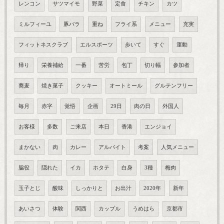
レンコン
サツマイモ
野菜
定食
チキン
カツ
ミルフィーユ
豚バラ
重ね
フライ系
メニュー
充実
フィットネスクラブ
エルスポーツ
歩いて
すぐ
運動
帰り
栄養補給
一番
苦労
包丁
切り幅
参加者
蕎麦
焼き菓子
クッキー
オートミール
グルテンフリー
毎月
赤字
覚悟
企画
29日
肉の日
外国人
お客様
多数
ご来店
本日
香港
エンジョイ
まかない
肉
カレー
アルバイト
考案
人気メニュー
脇役
隠れた
イカ
ホタテ
白身
3種
梅肉
玉子とじ
酸味
しっかりと
お出汁
2020年
新年
あいさつ
体験
関西
カップル
うめはら
京都市