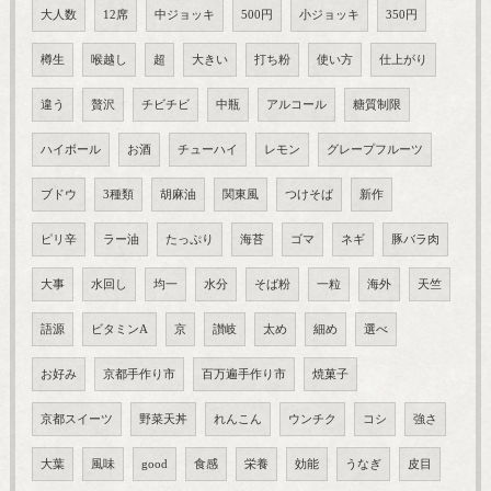
大人数
12席
中ジョッキ
500円
小ジョッキ
350円
樽生
喉越し
超
大きい
打ち粉
使い方
仕上がり
違う
贅沢
チビチビ
中瓶
アルコール
糖質制限
ハイボール
お酒
チューハイ
レモン
グレープフルーツ
ブドウ
3種類
胡麻油
関東風
つけそば
新作
ピリ辛
ラー油
たっぷり
海苔
ゴマ
ネギ
豚バラ肉
大事
水回し
均一
水分
そば粉
一粒
海外
天竺
語源
ビタミンA
京
讃岐
太め
細め
選べ
お好み
京都手作り市
百万遍手作り市
焼菓子
京都スイーツ
野菜天丼
れんこん
ウンチク
コシ
強さ
大葉
風味
good
食感
栄養
効能
うなぎ
皮目