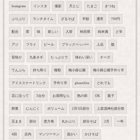
Instagram
インスタ
撮影
天とじ
たまご
きつね
ぷりぷり
ランチタイム
ざるそば
半額
通常
700円
配合
変
味
新しい
入荷
秋田県
純米酒
ど辛
アジ
フライ
ピール
ブラックペッパー
上品
脂
旨味が
九条ネギ
たっぷりで
味わい深い
チーズ
てんぷら
持ち帰り
種類
梅小路公園
梅小路公園手作り市
アイススケートリンク
手作り市
glutenfree
どれでも
店に沿って
3台分
お昼間なら
熟の前
OK
親子
卵黄
にんにく
ボリューム
2月3日節分
上賀茂神社節分祭
豆まき
節分
恵方巻
丸かぶり
節分そば
2月
一年
4回
店内
マンツーマン
温かい
かけそば