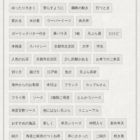
ゆったり大きく
滑らすように
麺棒の動き
打つとき
変わる
水分量
ウーバーイーツ
肉天丼
ガーリックバター付き
豚バラ天
3枚
天ぷら屋
だけど
本格派
スパイシー
京都市左京区
大学
学生
人気のお店
京都市右京区
少し距離がある
お車でのご来店
切り方
揚げ方
江戸前
魚介
天ぷら具材
海外からのお客様
本日は
フランス
カップルさん
フライ用
ソース
2種類ご用意
とんかつソース
南蛮甘酢ソース
他にはない天ぷら
リニューアル
おすすめの逸品
新しく
串天シリーズ
仲間入り
新作串天
紹介
海老と銀杏のつくね串
串にささった
ご紹介
焼き葱