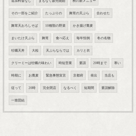
追加料金なし
まもなく販売開始
秋の新メニュー
その一部をご紹介
たっぷりの
舞茸の天ぷら
合わせた
舞茸天おろしそば
10種類の野菜
かき揚げ蕎麦
まいたけ天ぷら
舞茸
食べ応え
毎年恒例
冬の名物
牡蠣天丼
大粒
天ぷらならでは
カリと衣
クリーミーは牡蠣の味わい
時短営業
要請
20時まで
寒い
時期に
お蕎麦
緊急事態宣言
京都府
発出
当店も
従って
20時
完全閉店
なるべく
短期間
要請解除
一致団結