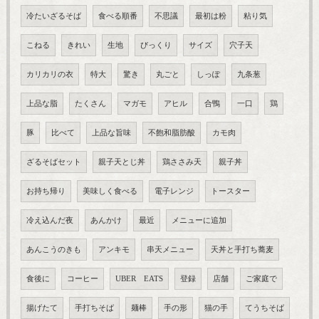
冷たいざるそば
食べる順番
不思議
最初は粉
粘り気
こねる
きれい
生地
びっくり
サイズ
穴子天
カリカリの衣
特大
驚き
丸ごと
しっぽ
九条葱
上品な脂
たくさん
マガモ
アヒル
合鴨
一口
鶏
豚
比べて
上品な旨味
不飽和脂肪酸
カモ肉
ざるそばセット
親子天とじ丼
鶏ささみ天
親子丼
お持ち帰り
美味しく食べる
電子レンジ
トースター
冷え込んだ夜
あんかけ
最近
メニューに追加
あんこうのきも
アンキモ
串天メニュー
天丼と手打ち蕎麦
食後に
コーヒー
UBER EATS
登録
店舗
ご家庭で
揚げたて
手打ちそば
麺棒
手の形
猫の手
てうちそば