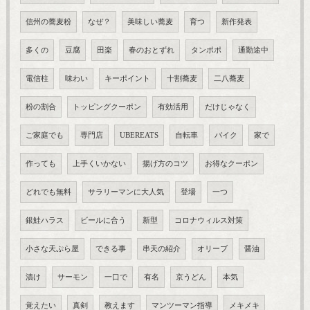
信州の蕎麦粉
なぜ？
美味しい蕎麦
育つ
新作発表
多くの
豆腐
田楽
春のおとずれ
タンポポ
通勤途中
電信柱
味わい
キーポイント
十割蕎麦
二八蕎麦
粉の割合
トッピングクーポン
有効活用
だけじゃなく
ご家庭でも
専門店
UBEREATS
自転車
バイク
家で
作っても
上手くいかない
揚げ方のコツ
お得なクーポン
どれでも無料
サラリーマンに大人気
登場
一つ
銀鮭ハラス
ビールに合う
新型
コロナウィルス対策
小さな天ぷら屋
できる事
串天の紹介
オリーブ
醤油
漬け
サーモン
一口で
有名
京うどん
本気
覚えたい
真剣
教えます
マンツーマン指導
メキメキ