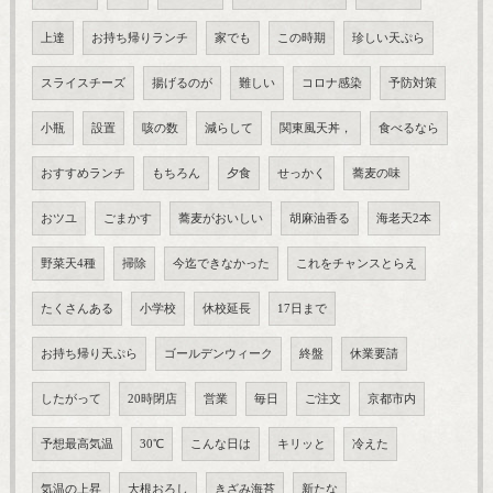
上達
お持ち帰りランチ
家でも
この時期
珍しい天ぷら
スライスチーズ
揚げるのが
難しい
コロナ感染
予防対策
小瓶
設置
咳の数
減らして
関東風天丼，
食べるなら
おすすめランチ
もちろん
夕食
せっかく
蕎麦の味
おツユ
ごまかす
蕎麦がおいしい
胡麻油香る
海老天2本
野菜天4種
掃除
今迄できなかった
これをチャンスとらえ
たくさんある
小学校
休校延長
17日まで
お持ち帰り天ぷら
ゴールデンウィーク
終盤
休業要請
したがって
20時閉店
営業
毎日
ご注文
京都市内
予想最高気温
30℃
こんな日は
キリッと
冷えた
気温の上昇
大根おろし
きざみ海苔
新たな