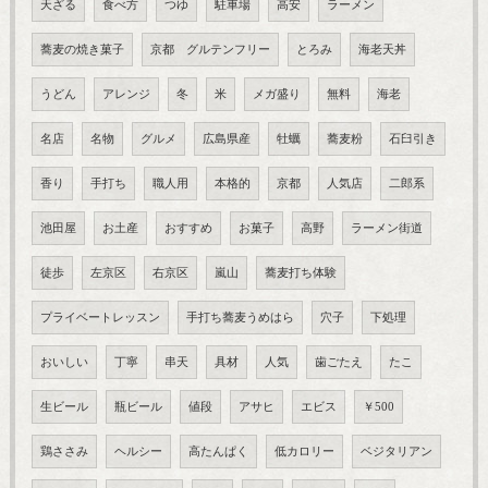
天ざる
食べ方
つゆ
駐車場
高安
ラーメン
蕎麦の焼き菓子
京都 グルテンフリー
とろみ
海老天丼
うどん
アレンジ
冬
米
メガ盛り
無料
海老
名店
名物
グルメ
広島県産
牡蠣
蕎麦粉
石臼引き
香り
手打ち
職人用
本格的
京都
人気店
二郎系
池田屋
お土産
おすすめ
お菓子
高野
ラーメン街道
徒歩
左京区
右京区
嵐山
蕎麦打ち体験
プライベートレッスン
手打ち蕎麦うめはら
穴子
下処理
おいしい
丁寧
串天
具材
人気
歯ごたえ
たこ
生ビール
瓶ビール
値段
アサヒ
エビス
￥500
鶏ささみ
ヘルシー
高たんぱく
低カロリー
ベジタリアン