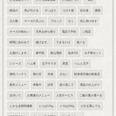
絶品の
気が引ける
やっぱり
コロナ過
自分達
講師
少人数
チーズの天ぷら
ブロック
なく
衣に溶け出す
チーズの味わい
天丼お持ち帰り
電話で予約
ご指定
時間に合わせて
揚げます。
できるだけ
熱々を
お届けします。
修学院
叡山電鉄
徒歩5分
お子様セット
シリーズ
ハム巻
玉子サラダ
異質
ハムと玉子
相性バッチリ
雨の日
外食
少ない
駐車場完備の飲食店
新作メニュー
考案中
試作
繰り返して
満足の仕上がり
近付いて
お蕎麦のメニュー
人気サービス
ご飯の量が選べる
しかも全部同価格
ミニは120g
メガは500g
どれを選んでも