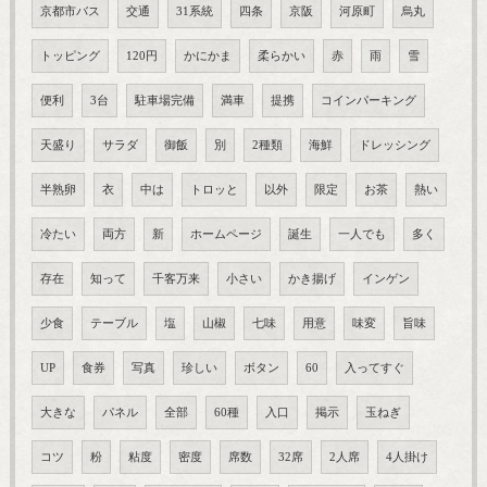
京都市バス
交通
31系統
四条
京阪
河原町
烏丸
トッピング
120円
かにかま
柔らかい
赤
雨
雪
便利
3台
駐車場完備
満車
提携
コインパーキング
天盛り
サラダ
御飯
別
2種類
海鮮
ドレッシング
半熟卵
衣
中は
トロッと
以外
限定
お茶
熱い
冷たい
両方
新
ホームページ
誕生
一人でも
多く
存在
知って
千客万来
小さい
かき揚げ
インゲン
少食
テーブル
塩
山椒
七味
用意
味変
旨味
UP
食券
写真
珍しい
ボタン
60
入ってすぐ
大きな
パネル
全部
60種
入口
掲示
玉ねぎ
コツ
粉
粘度
密度
席数
32席
2人席
4人掛け