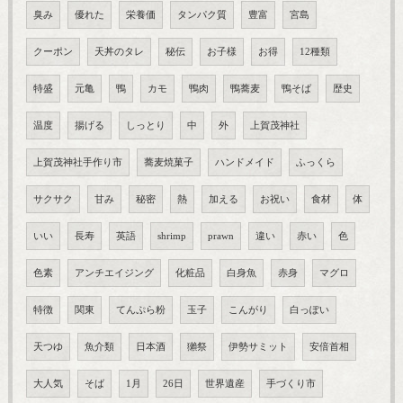
臭み
優れた
栄養価
タンパク質
豊富
宮島
クーポン
天丼のタレ
秘伝
お子様
お得
12種類
特盛
元亀
鴨
カモ
鴨肉
鴨蕎麦
鴨そば
歴史
温度
揚げる
しっとり
中
外
上賀茂神社
上賀茂神社手作り市
蕎麦焼菓子
ハンドメイド
ふっくら
サクサク
甘み
秘密
熱
加える
お祝い
食材
体
いい
長寿
英語
shrimp
prawn
違い
赤い
色
色素
アンチエイジング
化粧品
白身魚
赤身
マグロ
特徴
関東
てんぷら粉
玉子
こんがり
白っぽい
天つゆ
魚介類
日本酒
獺祭
伊勢サミット
安倍首相
大人気
そば
1月
26日
世界遺産
手づくり市