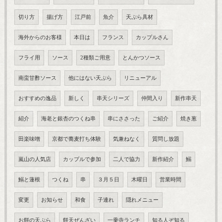
切り方
揚げ方
江戸前
魚介
天ぷら具材
海外からのお客様
本日は
フランス
カップルさん
フライ用
ソース
2種類ご用意
とんかつソース
南蛮甘酢ソース
他にはない天ぷら
リニューアル
おすすめの逸品
新しく
串天シリーズ
仲間入り
新作串天
紹介
海老と銀杏のつくね串
串にささった
ご紹介
焼き葱
田楽味噌
京都で蕎麦打ち体験
気兼ねなく
質問し放題
嵐山の人気店
カップルで参加
二人で協力
新作紹介
鰯
鰯と蓮根
つくね
串
３月５日
木曜日
営業時間
変更
お知らせ
和食
子連れ
隠れメニュー
お餅の天ぷら
餅天ぜんざい
一乗寺ランチ
知る人ぞ知る