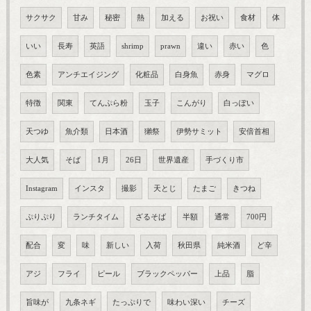
サクサク
甘み
秘密
熱
加える
お祝い
食材
体
いい
長寿
英語
shrimp
prawn
違い
赤い
色
色素
アンチエイジング
化粧品
白身魚
赤身
マグロ
特徴
関東
てんぷら粉
玉子
こんがり
白っぽい
天つゆ
魚介類
日本酒
獺祭
伊勢サミット
安倍首相
大人気
そば
1月
26日
世界遺産
手づくり市
Instagram
インスタ
撮影
天とじ
たまご
きつね
ぷりぷり
ランチタイム
ざるそば
半額
通常
700円
配合
変
味
新しい
入荷
秋田県
純米酒
ど辛
アジ
フライ
ピール
ブラックペッパー
上品
脂
旨味が
九条ネギ
たっぷりで
味わい深い
チーズ