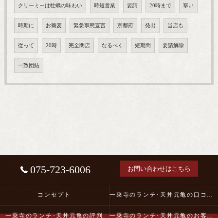
クリーミーは牡蠣の味わい
時短営業
要請
20時まで
寒い
時期に
お蕎麦
緊急事態宣言
京都府
発出
当店も
従って
20時
完全閉店
なるべく
短期間
要請解除
一致団結
075-723-6006
お問い合わせはこちら
コンセプト
一乗寺のランチ･天丼元亀の口コミ情報
一乗寺のランチ･天丼元亀の評判
一乗寺のランチ･天丼元亀のお客様の声