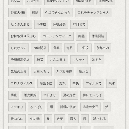
おツユ
ごまかす
蕎麦がおいしい
胡麻油香る
海老天2本
野菜天4種
掃除
今迄できなかった
これをチャンスとらえ
たくさんある
小学校
休校延長
17日まで
お持ち帰り天ぷら
ゴールデンウィーク
終盤
休業要請
したがって
20時閉店
営業
毎日
ご注文
京都市内
予想最高気温
30℃
こんな日は
キリッと
冷えた
気温の上昇
大根おろし
きざみ海苔
新たな
コロナウィルス
感染予防
対策
中央
フイルムで
飛沫
防止
販売開始
本日より
夏の定番
梅レモンそば
スッキリ
さっぱり
麺
新緑の使者
清流の女王
鮎
天ぷらに
旬の味
技
必要
職人
腕
試される