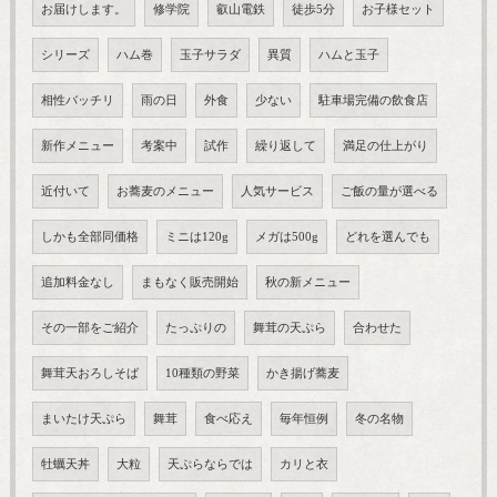
お届けします。
修学院
叡山電鉄
徒歩5分
お子様セット
シリーズ
ハム巻
玉子サラダ
異質
ハムと玉子
相性バッチリ
雨の日
外食
少ない
駐車場完備の飲食店
新作メニュー
考案中
試作
繰り返して
満足の仕上がり
近付いて
お蕎麦のメニュー
人気サービス
ご飯の量が選べる
しかも全部同価格
ミニは120g
メガは500g
どれを選んでも
追加料金なし
まもなく販売開始
秋の新メニュー
その一部をご紹介
たっぷりの
舞茸の天ぷら
合わせた
舞茸天おろしそば
10種類の野菜
かき揚げ蕎麦
まいたけ天ぷら
舞茸
食べ応え
毎年恒例
冬の名物
牡蠣天丼
大粒
天ぷらならでは
カリと衣