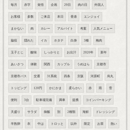
毎月
赤字
覚悟
企画
29日
肉の日
外国人
お客様
多数
ご来店
本日
香港
エンジョイ
まかない
肉
カレー
アルバイト
考案
人気メニュー
脇役
隠れた
イカ
ホタテ
白身
3種
梅肉
玉子とじ
酸味
しっかりと
お出汁
2020年
新年
あいさつ
体験
関西
カップル
うめはら
京都市
京都市バス
交通
31系統
四条
京阪
河原町
烏丸
トッピング
120円
かにかま
柔らかい
赤
雨
雪
便利
3台
駐車場完備
満車
提携
コインパーキング
天盛り
サラダ
御飯
別
2種類
海鮮
ドレッシング
半熟卵
衣
中は
トロッと
以外
限定
お茶
熱い