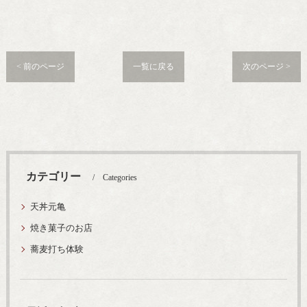
< 前のページ
一覧に戻る
次のページ >
カテゴリー
Categories
天丼元亀
焼き菓子のお店
蕎麦打ち体験