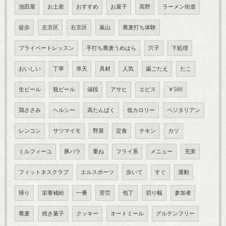
池田屋
お土産
おすすめ
お菓子
高野
ラーメン街道
徒歩
左京区
右京区
嵐山
蕎麦打ち体験
プライベートレッスン
手打ち蕎麦うめはら
穴子
下処理
おいしい
丁寧
串天
具材
人気
歯ごたえ
たこ
生ビール
瓶ビール
値段
アサヒ
エビス
￥500
鶏ささみ
ヘルシー
高たんぱく
低カロリー
ベジタリアン
レンコン
サツマイモ
野菜
定食
チキン
カツ
ミルフィーユ
豚バラ
重ね
フライ系
メニュー
充実
フィットネスクラブ
エルスポーツ
歩いて
すぐ
運動
帰り
栄養補給
一番
苦労
包丁
切り幅
参加者
蕎麦
焼き菓子
クッキー
オートミール
グルテンフリー