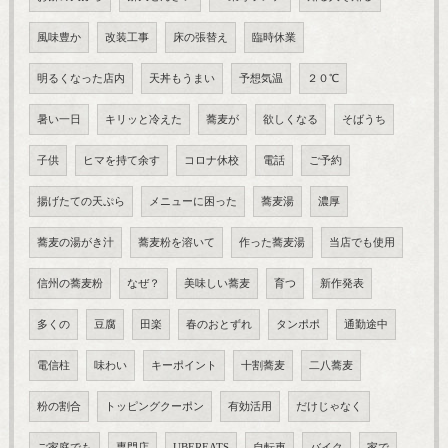
風味豊か
改装工事
床の張替え
臨時休業
明るくなった店内
天丼もうまい
予想気温
２０℃
暑い一日
キリッと冷えた
蕎麦が
欲しくなる
そばうち
子供
ヒマを持て余す
コロナ休校
電話
ご予約
揚げたての天ぷら
メニューに困った
蕎麦湯
濃厚
蕎麦の湯がき汁
蕎麦粉を溶いて
作った蕎麦湯
当店でも使用
信州の蕎麦粉
なぜ？
美味しい蕎麦
育つ
新作発表
多くの
豆腐
田楽
春のおとずれ
タンポポ
通勤途中
電信柱
味わい
キーポイント
十割蕎麦
二八蕎麦
粉の割合
トッピングクーポン
有効活用
だけじゃなく
ご家庭でも
専門店
UBEREATS
自転車
バイク
家で