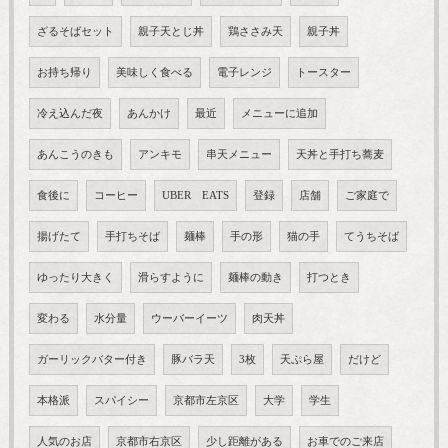
ざるそばセット
親子天とじ丼
鶏ささみ天
親子丼
お持ち帰り
美味しく食べる
電子レンジ
トースター
冷え込んだ夜
あんかけ
最近
メニューに追加
あんこうのきも
アンキモ
串天メニュー
天丼と手打ち蕎麦
食後に
コーヒー
UBER EATS
登録
店舗
ご家庭で
揚げたて
手打ちそば
麺棒
手の形
猫の手
てうちそば
ゆったり大きく
滑らすように
麺棒の動き
打つとき
変わる
水分量
ウーバーイーツ
肉天丼
ガーリックバター付き
豚バラ天
3枚
天ぷら屋
だけど
本格派
スパイシー
京都市左京区
大学
学生
人気のお店
京都市右京区
少し距離がある
お車でのご来店