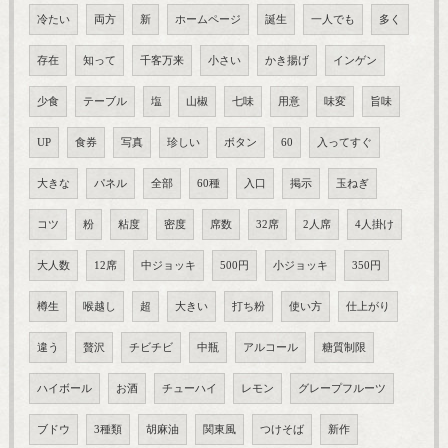
冷たい
両方
新
ホームページ
誕生
一人でも
多く
存在
知って
千客万来
小さい
かき揚げ
インゲン
少食
テーブル
塩
山椒
七味
用意
味変
旨味
UP
食券
写真
珍しい
ボタン
60
入ってすぐ
大きな
パネル
全部
60種
入口
掲示
玉ねぎ
コツ
粉
粘度
密度
席数
32席
2人席
4人掛け
大人数
12席
中ジョッキ
500円
小ジョッキ
350円
樽生
喉越し
超
大きい
打ち粉
使い方
仕上がり
違う
贅沢
チビチビ
中瓶
アルコール
糖質制限
ハイボール
お酒
チューハイ
レモン
グレープフルーツ
ブドウ
3種類
胡麻油
関東風
つけそば
新作