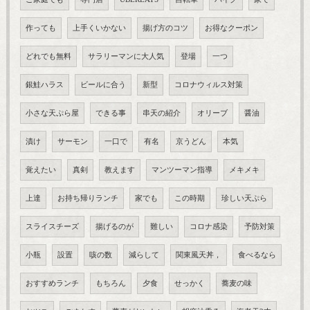
作っても
上手くいかない
揚げ方のコツ
お得なクーポン
どれでも無料
サラリーマンに大人気
登場
一つ
銀鮭ハラス
ビールに合う
新型
コロナウィルス対策
小さな天ぷら屋
できる事
串天の紹介
オリーブ
醤油
漬け
サーモン
一口で
有名
京うどん
本気
覚えたい
真剣
教えます
マンツーマン指導
メキメキ
上達
お持ち帰りランチ
家でも
この時期
珍しい天ぷら
スライスチーズ
揚げるのが
難しい
コロナ感染
予防対策
小瓶
設置
咳の数
減らして
関東風天丼，
食べるなら
おすすめランチ
もちろん
夕食
せっかく
蕎麦の味