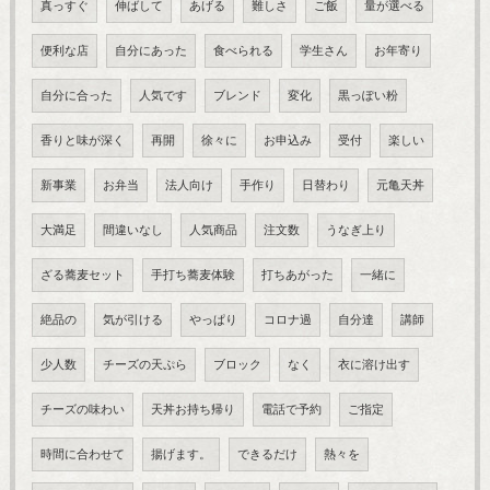
真っすぐ
伸ばして
あげる
難しさ
ご飯
量が選べる
便利な店
自分にあった
食べられる
学生さん
お年寄り
自分に合った
人気です
ブレンド
変化
黒っぽい粉
香りと味が深く
再開
徐々に
お申込み
受付
楽しい
新事業
お弁当
法人向け
手作り
日替わり
元亀天丼
大満足
間違いなし
人気商品
注文数
うなぎ上り
ざる蕎麦セット
手打ち蕎麦体験
打ちあがった
一緒に
絶品の
気が引ける
やっぱり
コロナ過
自分達
講師
少人数
チーズの天ぷら
ブロック
なく
衣に溶け出す
チーズの味わい
天丼お持ち帰り
電話で予約
ご指定
時間に合わせて
揚げます。
できるだけ
熱々を