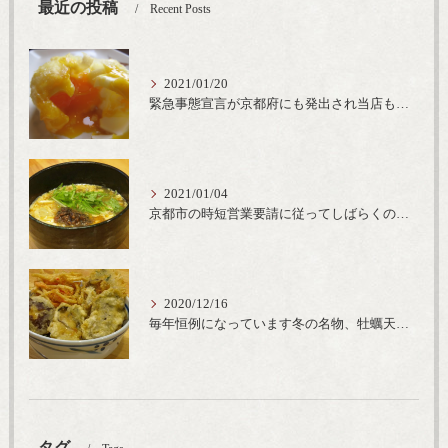
最近の投稿
Recent Posts
2021/01/20
緊急事態宣言が京都府にも発出され当店も要請に従って20時完全閉店という形で営業なるべく短期間での要請解除へ一致団結です
2021/01/04
京都市の時短営業要請に従ってしばらくの間20時までの営業とさせていただいております。寒い時期には温かいお蕎麦がおすすめ
2020/12/16
毎年恒例になっています冬の名物、牡蠣天丼が販売開始です、広島県産の大粒牡蠣を使用し天ぷらならではのカリと衣クリーミーな味わいをどうぞ
タグ