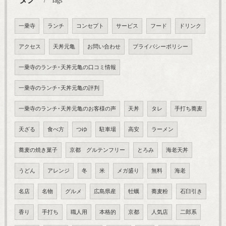
Tags
一乗寺
ランチ
コンセプト
サービス
フード
ドリンク
アクセス
天丼元亀
お問い合わせ
プライバシーポリシー
一乗寺のランチ･天丼元亀の口コミ情報
一乗寺のランチ･天丼元亀の評判
一乗寺のランチ･天丼元亀のお客様の声
天丼
タレ
手打ち蕎麦
天ざる
食べ方
つゆ
駐車場
高安
ラーメン
蕎麦の焼き菓子
京都 グルテンフリー
とろみ
海老天丼
うどん
アレンジ
冬
米
メガ盛り
無料
海老
名店
名物
グルメ
広島県産
牡蠣
蕎麦粉
石臼引き
香り
手打ち
職人用
本格的
京都
人気店
二郎系