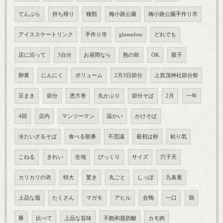
てんぷら
持ち帰り
種類
梅小路公園
梅小路公園手作り市
アイススケートリンク
手作り市
glutenfree
どれでも
店に沿って
3台分
お昼間なら
熟の前
OK
親子
卵黄
にんにく
ボリューム
2月3日節分
上賀茂神社節分祭
豆まき
節分
恵方巻
丸かぶり
節分そば
2月
一年
4回
店内
マンツーマン
温かい
かけそば
冷たいざるそば
食べる順番
不思議
最初は粉
粘り気
こねる
きれい
生地
びっくり
サイズ
穴子天
カリカリの衣
特大
驚き
丸ごと
しっぽ
九条葱
上品な脂
たくさん
マガモ
アヒル
合鴨
一口
鶏
豚
比べて
上品な旨味
不飽和脂肪酸
カモ肉