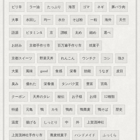
ピリ辛
ラー油
たっぷり
海苔
ゴマ
ネギ
豚バラ肉
大事
水回し
均一
水分
そば粉
一粒
海外
天竺
語源
ビタミンA
京
讃岐
太め
細め
選べ
お好み
京都手作り市
百万遍手作り市
焼菓子
京都スイーツ
野菜天丼
れんこん
ウンチク
コシ
強さ
大葉
風味
good
食感
栄養
効能
うなぎ
皮目
臭み
優れた
栄養価
タンパク質
豊富
宮島
クーポン
天丼のタレ
秘伝
お子様
お得
12種類
特盛
元亀
鴨
カモ
鴨肉
鴨蕎麦
鴨そば
歴史
温度
揚げる
しっとり
中
外
上賀茂神社
上賀茂神社手作り市
蕎麦焼菓子
ハンドメイド
ふっくら