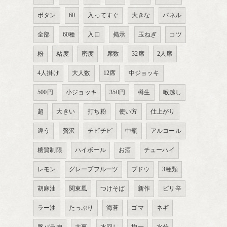
ボタン
60
入ってすぐ
大きな
パネル
全部
60種
入口
掲示
玉ねぎ
コツ
粉
粘度
密度
席数
32席
2人席
4人掛け
大人数
12席
中ジョッキ
500円
小ジョッキ
350円
樽生
喉越し
超
大きい
打ち粉
使い方
仕上がり
違う
贅沢
チビチビ
中瓶
アルコール
糖質制限
ハイボール
お酒
チューハイ
レモン
グレープフルーツ
ブドウ
3種類
胡麻油
関東風
つけそば
新作
ピリ辛
ラー油
たっぷり
海苔
ゴマ
ネギ