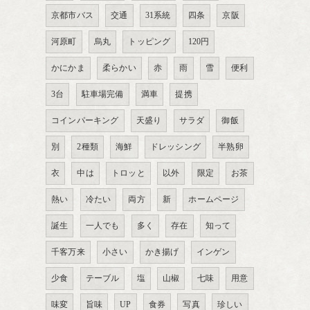
京都市バス
交通
31系統
四条
京阪
河原町
烏丸
トッピング
120円
かにかま
柔らかい
赤
雨
雪
便利
3台
駐車場完備
満車
提携
コインパーキング
天盛り
サラダ
御飯
別
2種類
海鮮
ドレッシング
半熟卵
衣
中は
トロッと
以外
限定
お茶
熱い
冷たい
両方
新
ホームページ
誕生
一人でも
多く
存在
知って
千客万来
小さい
かき揚げ
インゲン
少食
テーブル
塩
山椒
七味
用意
味変
旨味
UP
食券
写真
珍しい