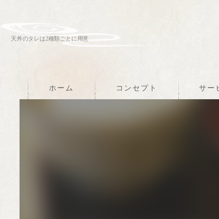
天丼のタレは2種類ごとに用意
ホーム
コンセプト
サー