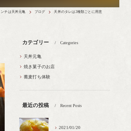
ランチは天丼元亀
ブログ
天丼のタレは2種類ごとに用意
カテゴリー
Categories
天丼元亀
焼き菓子のお店
蕎麦打ち体験
最近の投稿
Recent Posts
2021/01/20