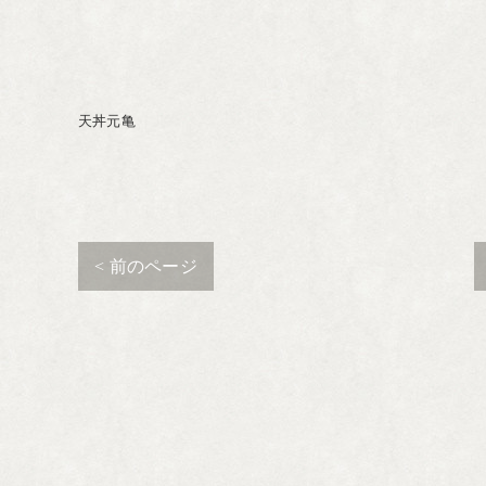
天丼元亀
< 前のページ