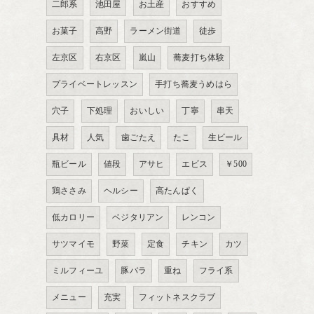
二郎系
池田屋
お土産
おすすめ
お菓子
高野
ラーメン街道
徒歩
左京区
右京区
嵐山
蕎麦打ち体験
プライベートレッスン
手打ち蕎麦うめはら
穴子
下処理
おいしい
丁寧
串天
具材
人気
歯ごたえ
たこ
生ビール
瓶ビール
値段
アサヒ
エビス
￥500
鶏ささみ
ヘルシー
高たんぱく
低カロリー
ベジタリアン
レンコン
サツマイモ
野菜
定食
チキン
カツ
ミルフィーユ
豚バラ
重ね
フライ系
メニュー
充実
フィットネスクラブ