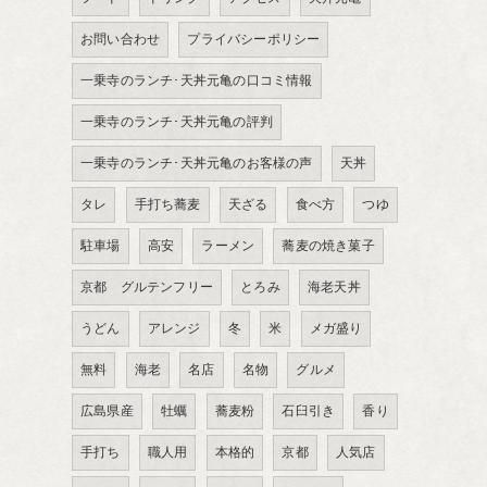
お問い合わせ
プライバシーポリシー
一乗寺のランチ･天丼元亀の口コミ情報
一乗寺のランチ･天丼元亀の評判
一乗寺のランチ･天丼元亀のお客様の声
天丼
タレ
手打ち蕎麦
天ざる
食べ方
つゆ
駐車場
高安
ラーメン
蕎麦の焼き菓子
京都 グルテンフリー
とろみ
海老天丼
うどん
アレンジ
冬
米
メガ盛り
無料
海老
名店
名物
グルメ
広島県産
牡蠣
蕎麦粉
石臼引き
香り
手打ち
職人用
本格的
京都
人気店