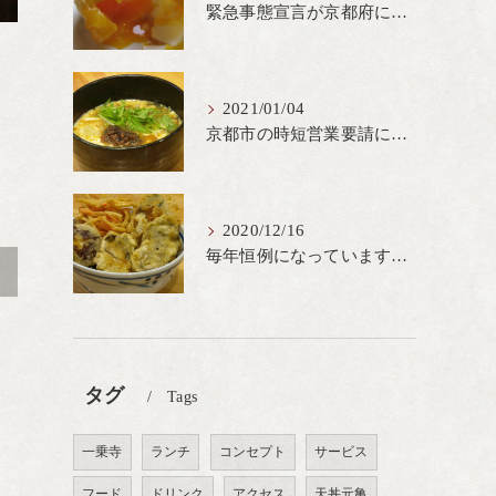
緊急事態宣言が京都府にも発出され当店も要請に従って20時完全閉店という形で営業なるべく短期間での要請解除へ一致団結です
2021/01/04
京都市の時短営業要請に従ってしばらくの間20時までの営業とさせていただいております。寒い時期には温かいお蕎麦がおすすめ
2020/12/16
毎年恒例になっています冬の名物、牡蠣天丼が販売開始です、広島県産の大粒牡蠣を使用し天ぷらならではのカリと衣クリーミーな味わいをどうぞ
>
タグ
Tags
一乗寺
ランチ
コンセプト
サービス
フード
ドリンク
アクセス
天丼元亀