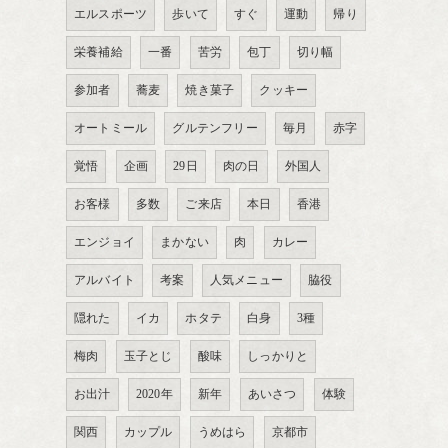
エルスポーツ
歩いて
すぐ
運動
帰り
栄養補給
一番
苦労
包丁
切り幅
参加者
蕎麦
焼き菓子
クッキー
オートミール
グルテンフリー
毎月
赤字
覚悟
企画
29日
肉の日
外国人
お客様
多数
ご来店
本日
香港
エンジョイ
まかない
肉
カレー
アルバイト
考案
人気メニュー
脇役
隠れた
イカ
ホタテ
白身
3種
梅肉
玉子とじ
酸味
しっかりと
お出汁
2020年
新年
あいさつ
体験
関西
カップル
うめはら
京都市