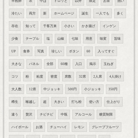
半熟卵
衣
中は
トロッと
以外
限定
お茶
熱い
冷たい
両方
新
ホームページ
誕生
一人でも
多く
存在
知って
千客万来
小さい
かき揚げ
インゲン
少食
テーブル
塩
山椒
七味
用意
味変
旨味
UP
食券
写真
珍しい
ボタン
60
入ってすぐ
大きな
パネル
全部
60種
入口
掲示
玉ねぎ
コツ
粉
粘度
密度
席数
32席
2人席
4人掛け
大人数
12席
中ジョッキ
500円
小ジョッキ
350円
樽生
喉越し
超
大きい
打ち粉
使い方
仕上がり
違う
贅沢
チビチビ
中瓶
アルコール
糖質制限
ハイボール
お酒
チューハイ
レモン
グレープフルーツ