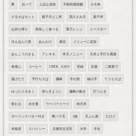
豚
比べて
上品な旨味
不飽和脂肪酸
カモ肉
ざるそばセット
親子天とじ丼
鶏ささみ天
親子丼
お持ち帰り
美味しく食べる
電子レンジ
トースター
冷え込んだ夜
あんかけ
最近
メニューに追加
あんこうのきも
アンキモ
串天メニュー
天丼と手打ち蕎麦
食後に
コーヒー
UBER EATS
登録
店舗
ご家庭で
揚げたて
手打ちそば
麺棒
手の形
猫の手
てうちそば
ゆったり大きく
滑らすように
麺棒の動き
打つとき
変わる
水分量
ウーバーイーツ
肉天丼
ガーリックバター付き
豚バラ天
3枚
天ぷら屋
だけど
本格派
スパイシー
京都市左京区
大学
学生