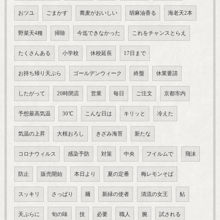
おツユ
ごまかす
蕎麦がおいしい
胡麻油香る
海老天2本
野菜天4種
掃除
今迄できなかった
これをチャンスとらえ
たくさんある
小学校
休校延長
17日まで
お持ち帰り天ぷら
ゴールデンウィーク
終盤
休業要請
したがって
20時閉店
営業
毎日
ご注文
京都市内
予想最高気温
30℃
こんな日は
キリッと
冷えた
気温の上昇
大根おろし
きざみ海苔
新たな
コロナウィルス
感染予防
対策
中央
フイルムで
飛沫
防止
販売開始
本日より
夏の定番
梅レモンそば
スッキリ
さっぱり
麺
新緑の使者
清流の女王
鮎
天ぷらに
旬の味
技
必要
職人
腕
試される