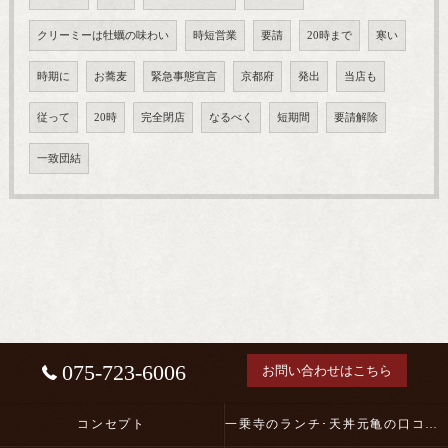
クリーミーは牡蠣の味わい
時短営業
要請
20時まで
寒い
時期に
お蕎麦
緊急事態宣言
京都府
発出
当店も
従って
20時
完全閉店
なるべく
短期間
要請解除
一致団結
075-723-6006
お問い合わせはこちら
コンセプト
一乗寺のランチ･天丼元亀の口コミ情報