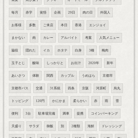
毎月
赤字
覚悟
企画
29日
肉の日
外国人
お客様
多数
ご来店
本日
香港
エンジョイ
まかない
肉
カレー
アルバイト
考案
人気メニュー
脇役
隠れた
イカ
ホタテ
白身
3種
梅肉
玉子とじ
酸味
しっかりと
お出汁
2020年
新年
あいさつ
体験
関西
カップル
うめはら
京都市
京都市バス
交通
31系統
四条
京阪
河原町
烏丸
トッピング
120円
かにかま
柔らかい
赤
雨
雪
便利
3台
駐車場完備
満車
提携
コインパーキング
天盛り
サラダ
御飯
別
2種類
海鮮
ドレッシング