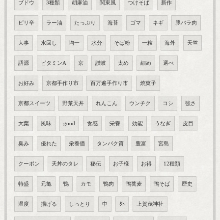
ブドウ
3種類
胡麻油
関東風
つけそば
新作
ピリ辛
ラー油
たっぷり
海苔
ゴマ
ネギ
豚バラ肉
大事
水回し
均一
水分
そば粉
一粒
海外
天竺
語源
ビタミンA
京
讃岐
太め
細め
選べ
お好み
京都手作り市
百万遍手作り市
焼菓子
京都スイーツ
野菜天丼
れんこん
ウンチク
コシ
強さ
大葉
風味
good
食感
栄養
効能
うなぎ
皮目
臭み
優れた
栄養価
タンパク質
豊富
宮島
クーポン
天丼のタレ
秘伝
お子様
お得
12種類
特盛
元亀
鴨
カモ
鴨肉
鴨蕎麦
鴨そば
歴史
温度
揚げる
しっとり
中
外
上賀茂神社