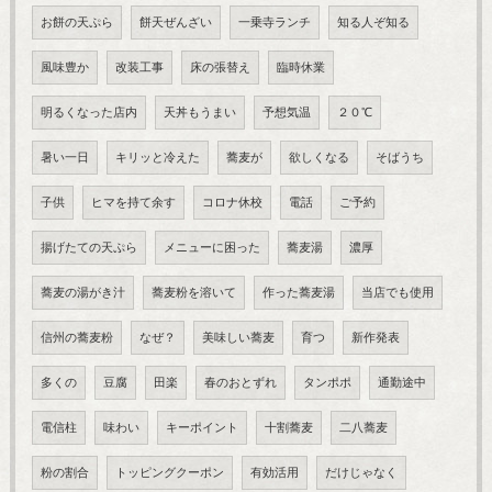
お餅の天ぷら
餅天ぜんざい
一乗寺ランチ
知る人ぞ知る
風味豊か
改装工事
床の張替え
臨時休業
明るくなった店内
天丼もうまい
予想気温
２０℃
暑い一日
キリッと冷えた
蕎麦が
欲しくなる
そばうち
子供
ヒマを持て余す
コロナ休校
電話
ご予約
揚げたての天ぷら
メニューに困った
蕎麦湯
濃厚
蕎麦の湯がき汁
蕎麦粉を溶いて
作った蕎麦湯
当店でも使用
信州の蕎麦粉
なぜ？
美味しい蕎麦
育つ
新作発表
多くの
豆腐
田楽
春のおとずれ
タンポポ
通勤途中
電信柱
味わい
キーポイント
十割蕎麦
二八蕎麦
粉の割合
トッピングクーポン
有効活用
だけじゃなく