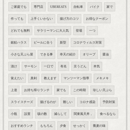
ご家庭でも
専門店
UBEREATS
自転車
バイク
家で
作っても
上手くいかない
揚げ方のコツ
お得なクーポン
どれでも無料
サラリーマンに大人気
登場
一つ
銀鮭ハラス
ビールに合う
新型
コロナウィルス対策
小さな天ぷら屋
できる事
串天の紹介
オリーブ
醤油
漬け
サーモン
一口で
有名
京うどん
本気
覚えたい
真剣
教えます
マンツーマン指導
メキメキ
上達
お持ち帰りランチ
家でも
この時期
珍しい天ぷら
スライスチーズ
揚げるのが
難しい
コロナ感染
予防対策
小瓶
設置
咳の数
減らして
関東風天丼，
食べるなら
おすすめランチ
もちろん
夕食
せっかく
蕎麦の味