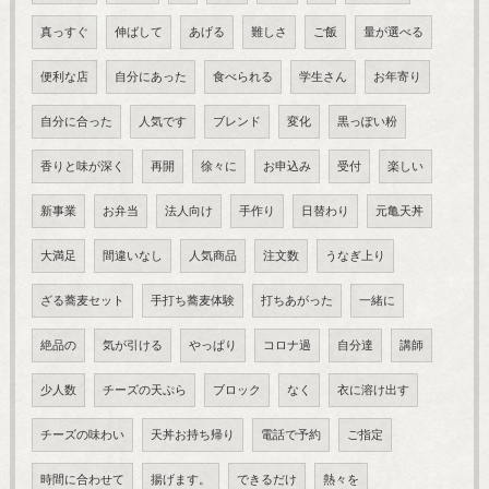
真っすぐ
伸ばして
あげる
難しさ
ご飯
量が選べる
便利な店
自分にあった
食べられる
学生さん
お年寄り
自分に合った
人気です
ブレンド
変化
黒っぽい粉
香りと味が深く
再開
徐々に
お申込み
受付
楽しい
新事業
お弁当
法人向け
手作り
日替わり
元亀天丼
大満足
間違いなし
人気商品
注文数
うなぎ上り
ざる蕎麦セット
手打ち蕎麦体験
打ちあがった
一緒に
絶品の
気が引ける
やっぱり
コロナ過
自分達
講師
少人数
チーズの天ぷら
ブロック
なく
衣に溶け出す
チーズの味わい
天丼お持ち帰り
電話で予約
ご指定
時間に合わせて
揚げます。
できるだけ
熱々を