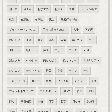
池田屋
お土産
おすすめ
お菓子
高野
ラーメン街道
徒歩
左京区
右京区
嵐山
蕎麦打ち体験
プライベートレッスン
手打ち蕎麦うめはら
穴子
下処理
おいしい
丁寧
串天
具材
人気
歯ごたえ
たこ
生ビール
瓶ビール
値段
アサヒ
エビス
￥500
鶏ささみ
ヘルシー
高たんぱく
低カロリー
ベジタリアン
レンコン
サツマイモ
野菜
定食
チキン
カツ
ミルフィーユ
豚バラ
重ね
フライ系
メニュー
充実
フィットネスクラブ
エルスポーツ
歩いて
すぐ
運動
帰り
栄養補給
一番
苦労
包丁
切り幅
参加者
蕎麦
焼き菓子
クッキー
オートミール
グルテンフリー