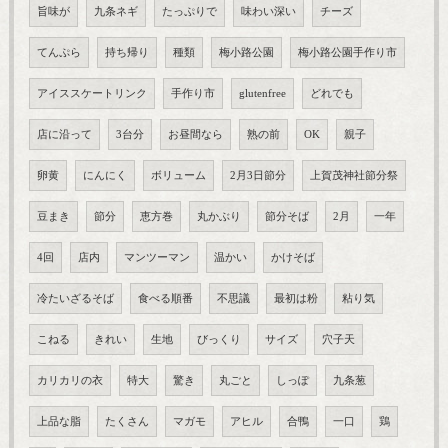
旨味が
九条ネギ
たっぷりで
味わい深い
チーズ
てんぷら
持ち帰り
種類
梅小路公園
梅小路公園手作り市
アイススケートリンク
手作り市
glutenfree
どれでも
店に沿って
3台分
お昼間なら
熟の前
OK
親子
卵黄
にんにく
ボリューム
2月3日節分
上賀茂神社節分祭
豆まき
節分
恵方巻
丸かぶり
節分そば
2月
一年
4回
店内
マンツーマン
温かい
かけそば
冷たいざるそば
食べる順番
不思議
最初は粉
粘り気
こねる
きれい
生地
びっくり
サイズ
穴子天
カリカリの衣
特大
驚き
丸ごと
しっぽ
九条葱
上品な脂
たくさん
マガモ
アヒル
合鴨
一口
鶏