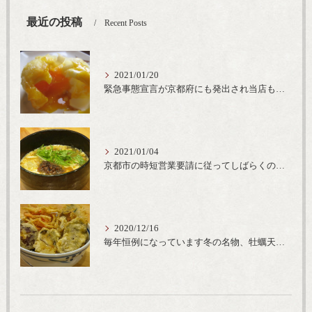
最近の投稿
Recent Posts
2021/01/20
緊急事態宣言が京都府にも発出され当店も要請に従って20時完全閉店という形で営業なるべく短期間での要請解除へ一致団結です
2021/01/04
京都市の時短営業要請に従ってしばらくの間20時までの営業とさせていただいております。寒い時期には温かいお蕎麦がおすすめ
2020/12/16
毎年恒例になっています冬の名物、牡蠣天丼が販売開始です、広島県産の大粒牡蠣を使用し天ぷらならではのカリと衣クリーミーな味わいをどうぞ