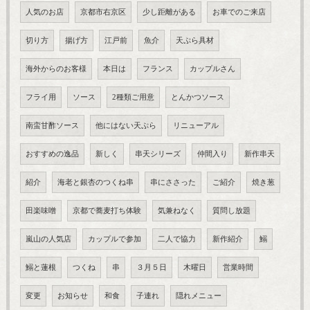
人気のお店
京都市右京区
少し距離がある
お車でのご来店
切り方
揚げ方
江戸前
魚介
天ぷら具材
海外からのお客様
本日は
フランス
カップルさん
フライ用
ソース
2種類ご用意
とんかつソース
南蛮甘酢ソース
他にはない天ぷら
リニューアル
おすすめの逸品
新しく
串天シリーズ
仲間入り
新作串天
紹介
海老と銀杏のつくね串
串にささった
ご紹介
焼き葱
田楽味噌
京都で蕎麦打ち体験
気兼ねなく
質問し放題
嵐山の人気店
カップルで参加
二人で協力
新作紹介
鰯
鰯と蓮根
つくね
串
３月５日
木曜日
営業時間
変更
お知らせ
和食
子連れ
隠れメニュー