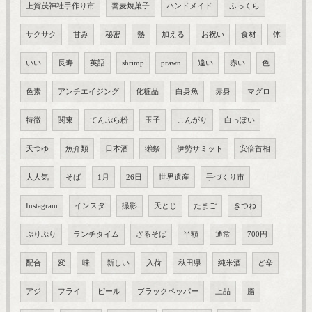
上賀茂神社手作り市
蕎麦焼菓子
ハンドメイド
ふっくら
サクサク
甘み
秘密
熱
加える
お祝い
食材
体
いい
長寿
英語
shrimp
prawn
違い
赤い
色
色素
アンチエイジング
化粧品
白身魚
赤身
マグロ
特徴
関東
てんぷら粉
玉子
こんがり
白っぽい
天つゆ
魚介類
日本酒
獺祭
伊勢サミット
安倍首相
大人気
そば
1月
26日
世界遺産
手づくり市
Instagram
インスタ
撮影
天とじ
たまご
きつね
ぷりぷり
ランチタイム
ざるそば
半額
通常
700円
配合
変
味
新しい
入荷
秋田県
純米酒
ど辛
アジ
フライ
ピール
ブラックペッパー
上品
脂