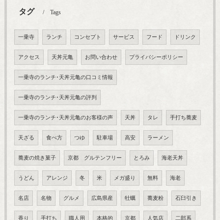
タグ
Tags
一乗寺
ランチ
コンセプト
サービス
フード
ドリンク
アクセス
天丼元亀
お問い合わせ
プライバシーポリシー
一乗寺のランチ･天丼元亀の口コミ情報
一乗寺のランチ･天丼元亀の評判
一乗寺のランチ･天丼元亀のお客様の声
天丼
タレ
手打ち蕎麦
天ざる
食べ方
つゆ
駐車場
高安
ラーメン
蕎麦の焼き菓子
京都 グルテンフリー
とろみ
海老天丼
うどん
アレンジ
冬
米
メガ盛り
無料
海老
名店
名物
グルメ
広島県産
牡蠣
蕎麦粉
石臼引き
香り
手打ち
職人用
本格的
京都
人気店
二郎系