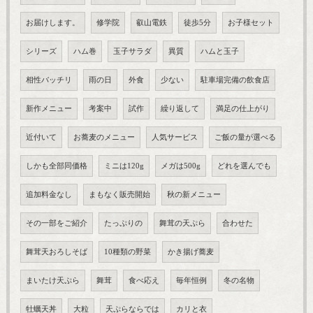
お届けします。
修学院
叡山電鉄
徒歩5分
お子様セット
シリーズ
ハム巻
玉子サラダ
異質
ハムと玉子
相性バッチリ
雨の日
外食
少ない
駐車場完備の飲食店
新作メニュー
考案中
試作
繰り返して
満足の仕上がり
近付いて
お蕎麦のメニュー
人気サービス
ご飯の量が選べる
しかも全部同価格
ミニは120g
メガは500g
どれを選んでも
追加料金なし
まもなく販売開始
秋の新メニュー
その一部をご紹介
たっぷりの
舞茸の天ぷら
合わせた
舞茸天おろしそば
10種類の野菜
かき揚げ蕎麦
まいたけ天ぷら
舞茸
食べ応え
毎年恒例
冬の名物
牡蠣天丼
大粒
天ぷらならでは
カリと衣