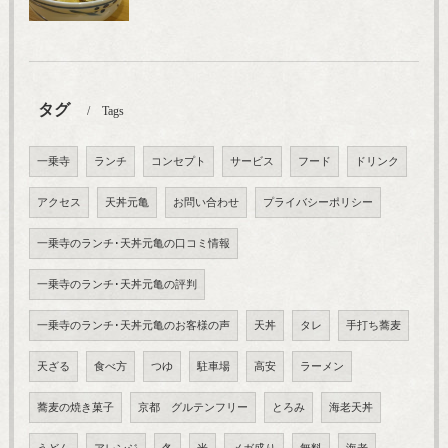
タグ
Tags
一乗寺
ランチ
コンセプト
サービス
フード
ドリンク
アクセス
天丼元亀
お問い合わせ
プライバシーポリシー
一乗寺のランチ･天丼元亀の口コミ情報
一乗寺のランチ･天丼元亀の評判
一乗寺のランチ･天丼元亀のお客様の声
天丼
タレ
手打ち蕎麦
天ざる
食べ方
つゆ
駐車場
高安
ラーメン
蕎麦の焼き菓子
京都 グルテンフリー
とろみ
海老天丼