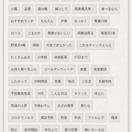
小瓶
設置
咳の数
減らして
関東風天丼，
食べるなら
おすすめランチ
もちろん
夕食
せっかく
蕎麦の味
おツユ
ごまかす
蕎麦がおいしい
胡麻油香る
海老天2本
野菜天4種
掃除
今迄できなかった
これをチャンスとらえ
たくさんある
小学校
休校延長
17日まで
お持ち帰り天ぷら
ゴールデンウィーク
終盤
休業要請
したがって
20時閉店
営業
毎日
ご注文
京都市内
予想最高気温
30℃
こんな日は
キリッと
冷えた
気温の上昇
大根おろし
きざみ海苔
新たな
コロナウィルス
感染予防
対策
中央
フイルムで
飛沫
防止
販売開始
本日より
夏の定番
梅レモンそば