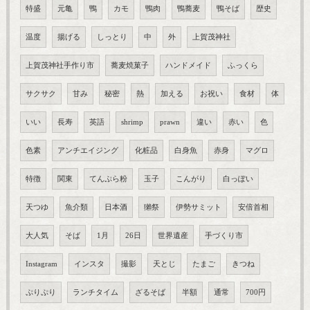
特盛
元亀
鴨
カモ
鴨肉
鴨蕎麦
鴨そば
歴史
温度
揚げる
しっとり
中
外
上賀茂神社
上賀茂神社手作り市
蕎麦焼菓子
ハンドメイド
ふっくら
サクサク
甘み
秘密
熱
加える
お祝い
食材
体
いい
長寿
英語
shrimp
prawn
違い
赤い
色
色素
アンチエイジング
化粧品
白身魚
赤身
マグロ
特徴
関東
てんぷら粉
玉子
こんがり
白っぽい
天つゆ
魚介類
日本酒
獺祭
伊勢サミット
安倍首相
大人気
そば
1月
26日
世界遺産
手づくり市
Instagram
インスタ
撮影
天とじ
たまご
きつね
ぷりぷり
ランチタイム
ざるそば
半額
通常
700円