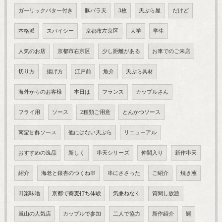
ガーリックバター付き
豚バラ天
3枚
天ぷら屋
だけど
本格派
スパイシー
京都市左京区
大学
学生
人気のお店
京都市右京区
少し距離がある
お車でのご来店
切り方
揚げ方
江戸前
魚介
天ぷら具材
海外からのお客様
本日は
フランス
カップルさん
フライ用
ソース
2種類ご用意
とんかつソース
南蛮甘酢ソース
他にはない天ぷら
リニューアル
おすすめの逸品
新しく
串天シリーズ
仲間入り
新作串天
紹介
海老と銀杏のつくね串
串にささった
ご紹介
焼き葱
田楽味噌
京都で蕎麦打ち体験
気兼ねなく
質問し放題
嵐山の人気店
カップルで参加
二人で協力
新作紹介
鰯