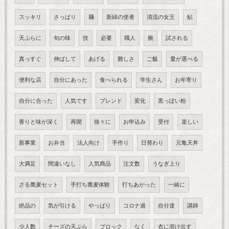
スッキリ
さっぱり
麺
新緑の使者
清流の女王
鮎
天ぷらに
旬の味
技
必要
職人
腕
試される
真っすぐ
伸ばして
あげる
難しさ
ご飯
量が選べる
便利な店
自分にあった
食べられる
学生さん
お年寄り
自分に合った
人気です
ブレンド
変化
黒っぽい粉
香りと味が深く
再開
徐々に
お申込み
受付
楽しい
新事業
お弁当
法人向け
手作り
日替わり
元亀天丼
大満足
間違いなし
人気商品
注文数
うなぎ上り
ざる蕎麦セット
手打ち蕎麦体験
打ちあがった
一緒に
絶品の
気が引ける
やっぱり
コロナ過
自分達
講師
少人数
チーズの天ぷら
ブロック
なく
衣に溶け出す