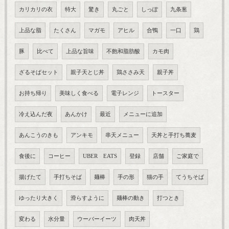
カリカリの衣
特大
驚き
丸ごと
しっぽ
九条葱
上品な脂
たくさん
マガモ
アヒル
合鴨
一口
鶏
豚
比べて
上品な旨味
不飽和脂肪酸
カモ肉
ざるそばセット
親子天とじ丼
鶏ささみ天
親子丼
お持ち帰り
美味しく食べる
電子レンジ
トースター
冷え込んだ夜
あんかけ
最近
メニューに追加
あんこうのきも
アンキモ
串天メニュー
天丼と手打ち蕎麦
食後に
コーヒー
UBER EATS
登録
店舗
ご家庭で
揚げたて
手打ちそば
麺棒
手の形
猫の手
てうちそば
ゆったり大きく
滑らすように
麺棒の動き
打つとき
変わる
水分量
ウーバーイーツ
肉天丼