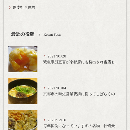
蕎麦打ち体験
最近の投稿
Recent Posts
2021/01/20
緊急事態宣言が京都府にも発出され当店も要請に従って20時完全閉店という形で営業なるべく短期間での要請解除へ一致団結です
2021/01/04
京都市の時短営業要請に従ってしばらくの間20時までの営業とさせていただいております。寒い時期には温かいお蕎麦がおすすめ
2020/12/16
毎年恒例になっています冬の名物、牡蠣天丼が販売開始です、広島県産の大粒牡蠣を使用し天ぷらならではのカリと衣クリーミーな味わいをどうぞ