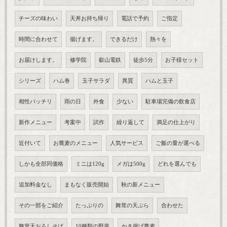
チーズの味わい
天丼お持ち帰り
電話で予約
ご指定
時間に合わせて
揚げます。
できるだけ
熱々を
お届けします。
修学院
叡山電鉄
徒歩5分
お子様セット
シリーズ
ハム巻
玉子サラダ
異質
ハムと玉子
相性バッチリ
雨の日
外食
少ない
駐車場完備の飲食店
新作メニュー
考案中
試作
繰り返して
満足の仕上がり
近付いて
お蕎麦のメニュー
人気サービス
ご飯の量が選べる
しかも全部同価格
ミニは120g
メガは500g
どれを選んでも
追加料金なし
まもなく販売開始
秋の新メニュー
その一部をご紹介
たっぷりの
舞茸の天ぷら
合わせた
舞茸天おろしそば
10種類の野菜
かき揚げ蕎麦