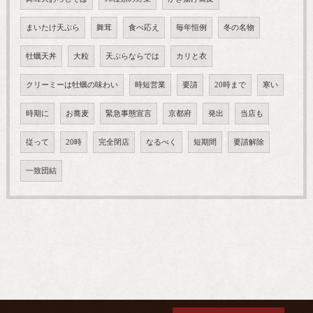
まいたけ天ぷら
舞茸
食べ応え
毎年恒例
冬の名物
牡蠣天丼
大粒
天ぷらならでは
カリと衣
クリーミーは牡蠣の味わい
時短営業
要請
20時まで
寒い
時期に
お蕎麦
緊急事態宣言
京都府
発出
当店も
従って
20時
完全閉店
なるべく
短期間
要請解除
一致団結