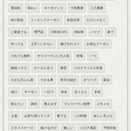
電信柱
味わい
キーポイント
十割蕎麦
二八蕎麦
粉の割合
トッピングクーポン
有効活用
だけじゃなく
ご家庭でも
専門店
UBEREATS
自転車
バイク
家で
作っても
上手くいかない
揚げ方のコツ
お得なクーポン
どれでも無料
サラリーマンに大人気
登場
一つ
銀鮭ハラス
ビールに合う
新型
コロナウィルス対策
小さな天ぷら屋
できる事
串天の紹介
オリーブ
醤油
漬け
サーモン
一口で
有名
京うどん
本気
覚えたい
真剣
教えます
マンツーマン指導
メキメキ
上達
お持ち帰りランチ
家でも
この時期
珍しい天ぷら
スライスチーズ
揚げるのが
難しい
コロナ感染
予防対策