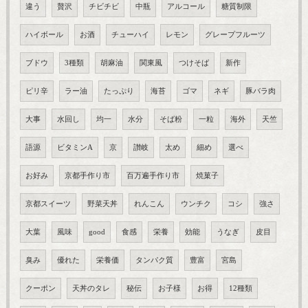
違う
贅沢
チビチビ
中瓶
アルコール
糖質制限
ハイボール
お酒
チューハイ
レモン
グレープフルーツ
ブドウ
3種類
胡麻油
関東風
つけそば
新作
ピリ辛
ラー油
たっぷり
海苔
ゴマ
ネギ
豚バラ肉
大事
水回し
均一
水分
そば粉
一粒
海外
天竺
語源
ビタミンA
京
讃岐
太め
細め
選べ
お好み
京都手作り市
百万遍手作り市
焼菓子
京都スイーツ
野菜天丼
れんこん
ウンチク
コシ
強さ
大葉
風味
good
食感
栄養
効能
うなぎ
皮目
臭み
優れた
栄養価
タンパク質
豊富
宮島
クーポン
天丼のタレ
秘伝
お子様
お得
12種類