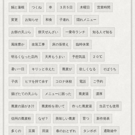
鰯と蓮根
つくね
串
３月５日
木曜日
営業時間
変更
お知らせ
和食
子連れ
隠れメニュー
お餅の天ぷら
餅天ぜんざい
一乗寺ランチ
知る人ぞ知る
風味豊か
改装工事
床の張替え
臨時休業
明るくなった店内
天丼もうまい
予想気温
２０℃
暑い一日
キリッと冷えた
蕎麦が
欲しくなる
そばうち
子供
ヒマを持て余す
コロナ休校
電話
ご予約
揚げたての天ぷら
メニューに困った
蕎麦湯
濃厚
蕎麦の湯がき汁
蕎麦粉を溶いて
作った蕎麦湯
当店でも使用
信州の蕎麦粉
なぜ？
美味しい蕎麦
育つ
新作発表
多くの
豆腐
田楽
春のおとずれ
タンポポ
通勤途中