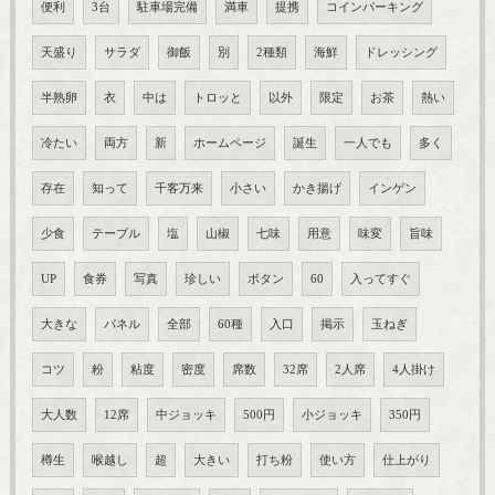
便利
3台
駐車場完備
満車
提携
コインパーキング
天盛り
サラダ
御飯
別
2種類
海鮮
ドレッシング
半熟卵
衣
中は
トロッと
以外
限定
お茶
熱い
冷たい
両方
新
ホームページ
誕生
一人でも
多く
存在
知って
千客万来
小さい
かき揚げ
インゲン
少食
テーブル
塩
山椒
七味
用意
味変
旨味
UP
食券
写真
珍しい
ボタン
60
入ってすぐ
大きな
パネル
全部
60種
入口
掲示
玉ねぎ
コツ
粉
粘度
密度
席数
32席
2人席
4人掛け
大人数
12席
中ジョッキ
500円
小ジョッキ
350円
樽生
喉越し
超
大きい
打ち粉
使い方
仕上がり