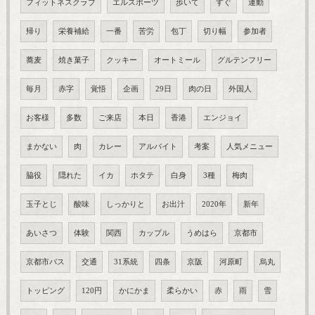
フィットネスクラブ
エルスポーツ
歩いて
すぐ
運動
帰り
栄養補給
一番
苦労
包丁
切り幅
参加者
蕎麦
焼き菓子
クッキー
オートミール
グルテンフリー
毎月
赤字
覚悟
企画
29日
肉の日
外国人
お客様
多数
ご来店
本日
香港
エンジョイ
まかない
肉
カレー
アルバイト
考案
人気メニュー
脇役
隠れた
イカ
ホタテ
白身
3種
梅肉
玉子とじ
酸味
しっかりと
お出汁
2020年
新年
あいさつ
体験
関西
カップル
うめはら
京都市
京都市バス
交通
31系統
四条
京阪
河原町
烏丸
トッピング
120円
かにかま
柔らかい
赤
雨
雪