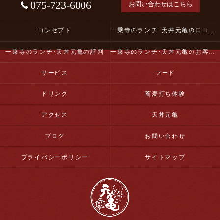
075-723-6006
お問い合わせはこちら
コンセプト
一乗寺のランチ･天丼元亀の口コミ情報
一乗寺のランチ･天丼元亀の評判
一乗寺のランチ･天丼元亀のお客様の声
サービス
フード
ドリンク
蕎麦打ち体験
アクセス
天丼元亀
ブログ
お問い合わせ
プライバシーポリシー
サイトマップ