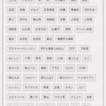
うどん
アレンジ
冬
米
メガ盛り
無料
海老
名店
名物
グルメ
広島県産
牡蠣
蕎麦粉
石臼引き
香り
手打ち
職人用
本格的
京都
人気店
二郎系
池田屋
お土産
おすすめ
お菓子
高野
ラーメン街道
徒歩
左京区
右京区
嵐山
蕎麦打ち体験
プライベートレッスン
手打ち蕎麦うめはら
穴子
下処理
おいしい
丁寧
串天
具材
人気
歯ごたえ
たこ
生ビール
瓶ビール
値段
アサヒ
エビス
￥500
鶏ささみ
ヘルシー
高たんぱく
低カロリー
ベジタリアン
レンコン
サツマイモ
野菜
定食
チキン
カツ
ミルフィーユ
豚バラ
重ね
フライ系
メニュー
充実