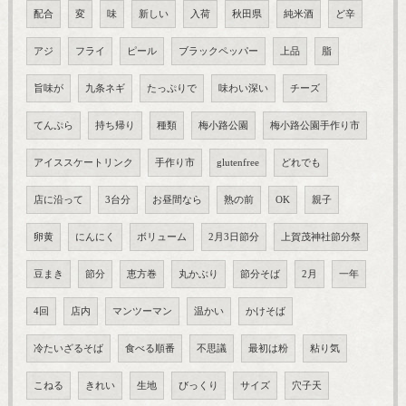
配合
変
味
新しい
入荷
秋田県
純米酒
ど辛
アジ
フライ
ピール
ブラックペッパー
上品
脂
旨味が
九条ネギ
たっぷりで
味わい深い
チーズ
てんぷら
持ち帰り
種類
梅小路公園
梅小路公園手作り市
アイススケートリンク
手作り市
glutenfree
どれでも
店に沿って
3台分
お昼間なら
熟の前
OK
親子
卵黄
にんにく
ボリューム
2月3日節分
上賀茂神社節分祭
豆まき
節分
恵方巻
丸かぶり
節分そば
2月
一年
4回
店内
マンツーマン
温かい
かけそば
冷たいざるそば
食べる順番
不思議
最初は粉
粘り気
こねる
きれい
生地
びっくり
サイズ
穴子天