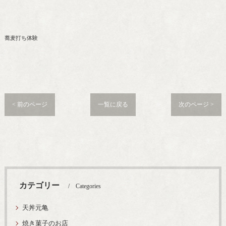
蕎麦打ち体験
< 前のページ
一覧に戻る
次のページ >
カテゴリー
Categories
天丼元亀
焼き菓子のお店