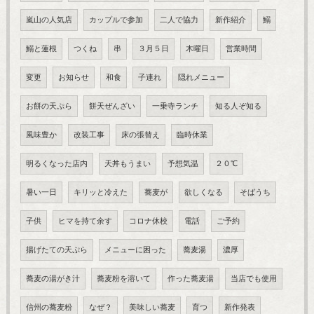
嵐山の人気店
カップルで参加
二人で協力
新作紹介
鰯
鰯と蓮根
つくね
串
３月５日
木曜日
営業時間
変更
お知らせ
和食
子連れ
隠れメニュー
お餅の天ぷら
餅天ぜんざい
一乗寺ランチ
知る人ぞ知る
風味豊か
改装工事
床の張替え
臨時休業
明るくなった店内
天丼もうまい
予想気温
２０℃
暑い一日
キリッと冷えた
蕎麦が
欲しくなる
そばうち
子供
ヒマを持て余す
コロナ休校
電話
ご予約
揚げたての天ぷら
メニューに困った
蕎麦湯
濃厚
蕎麦の湯がき汁
蕎麦粉を溶いて
作った蕎麦湯
当店でも使用
信州の蕎麦粉
なぜ？
美味しい蕎麦
育つ
新作発表