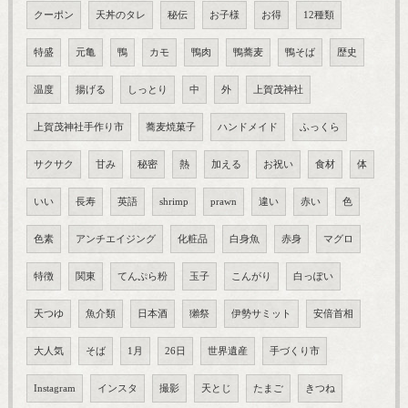
クーポン
天丼のタレ
秘伝
お子様
お得
12種類
特盛
元亀
鴨
カモ
鴨肉
鴨蕎麦
鴨そば
歴史
温度
揚げる
しっとり
中
外
上賀茂神社
上賀茂神社手作り市
蕎麦焼菓子
ハンドメイド
ふっくら
サクサク
甘み
秘密
熱
加える
お祝い
食材
体
いい
長寿
英語
shrimp
prawn
違い
赤い
色
色素
アンチエイジング
化粧品
白身魚
赤身
マグロ
特徴
関東
てんぷら粉
玉子
こんがり
白っぽい
天つゆ
魚介類
日本酒
獺祭
伊勢サミット
安倍首相
大人気
そば
1月
26日
世界遺産
手づくり市
Instagram
インスタ
撮影
天とじ
たまご
きつね