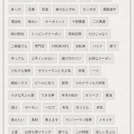
多くの
豆腐
田楽
春のおとずれ
タンポポ
通勤途中
電信柱
味わい
キーポイント
十割蕎麦
二八蕎麦
粉の割合
トッピングクーポン
有効活用
だけじゃなく
ご家庭でも
専門店
UBEREATS
自転車
バイク
家で
作っても
上手くいかない
揚げ方のコツ
お得なクーポン
どれでも無料
サラリーマンに大人気
登場
一つ
銀鮭ハラス
ビールに合う
新型
コロナウィルス対策
小さな天ぷら屋
できる事
串天の紹介
オリーブ
醤油
漬け
サーモン
一口で
有名
京うどん
本気
覚えたい
真剣
教えます
マンツーマン指導
メキメキ
上達
お持ち帰りランチ
家でも
この時期
珍しい天ぷら