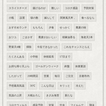
スライスチーズ
揚げるのが
難しい
コロナ感染
予防対策
小瓶
設置
咳の数
減らして
関東風天丼，
食べるなら
おすすめランチ
もちろん
夕食
せっかく
蕎麦の味
おツユ
ごまかす
蕎麦がおいしい
胡麻油香る
海老天2本
野菜天4種
掃除
今迄できなかった
これをチャンスとらえ
たくさんある
小学校
休校延長
17日まで
お持ち帰り天ぷら
ゴールデンウィーク
終盤
休業要請
したがって
20時閉店
営業
毎日
ご注文
京都市内
予想最高気温
30℃
こんな日は
キリッと
冷えた
気温の上昇
大根おろし
きざみ海苔
新たな
コロナウィルス
感染予防
対策
中央
フイルムで
飛沫