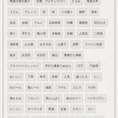
蕎麦の焼き菓子
京都 グルテンフリー
とろみ
海老天丼
うどん
アレンジ
冬
米
メガ盛り
無料
海老
名店
名物
グルメ
広島県産
牡蠣
蕎麦粉
石臼引き
香り
手打ち
職人用
本格的
京都
人気店
二郎系
池田屋
お土産
おすすめ
お菓子
高野
ラーメン街道
徒歩
左京区
右京区
嵐山
蕎麦打ち体験
プライベートレッスン
手打ち蕎麦うめはら
穴子
下処理
おいしい
丁寧
串天
具材
人気
歯ごたえ
たこ
生ビール
瓶ビール
値段
アサヒ
エビス
￥500
鶏ささみ
ヘルシー
高たんぱく
低カロリー
ベジタリアン
レンコン
サツマイモ
野菜
定食
チキン
カツ