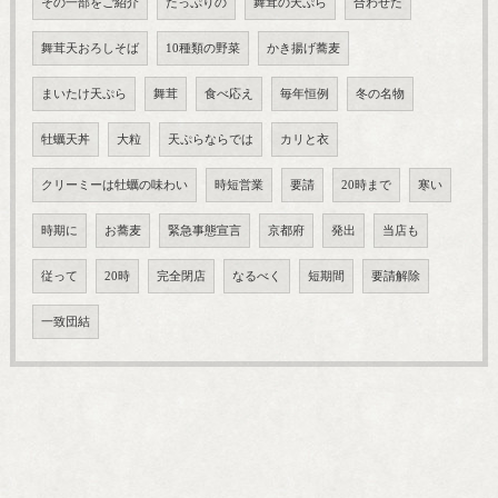
その一部をご紹介
たっぷりの
舞茸の天ぷら
合わせた
舞茸天おろしそば
10種類の野菜
かき揚げ蕎麦
まいたけ天ぷら
舞茸
食べ応え
毎年恒例
冬の名物
牡蠣天丼
大粒
天ぷらならでは
カリと衣
クリーミーは牡蠣の味わい
時短営業
要請
20時まで
寒い
時期に
お蕎麦
緊急事態宣言
京都府
発出
当店も
従って
20時
完全閉店
なるべく
短期間
要請解除
一致団結