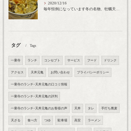
2020/12/16
毎年恒例になっています冬の名物、牡蠣天丼が販売開始です、広島県産の大粒牡蠣を使用し天ぷらならではのカリと衣クリーミーな味わいをどうぞ
タグ
Tags
一乗寺
ランチ
コンセプト
サービス
フード
ドリンク
アクセス
天丼元亀
お問い合わせ
プライバシーポリシー
一乗寺のランチ･天丼元亀の口コミ情報
一乗寺のランチ･天丼元亀の評判
一乗寺のランチ･天丼元亀のお客様の声
天丼
タレ
手打ち蕎麦
天ざる
食べ方
つゆ
駐車場
高安
ラーメン