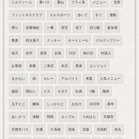
ミルフィーユ
豚バラ
重ね
フライ系
メニュー
充実
フィットネスクラブ
エルスポーツ
歩いて
すぐ
運動
帰り
栄養補給
一番
苦労
包丁
切り幅
参加者
蕎麦
焼き菓子
クッキー
オートミール
グルテンフリー
毎月
赤字
覚悟
企画
29日
肉の日
外国人
お客様
多数
ご来店
本日
香港
エンジョイ
まかない
肉
カレー
アルバイト
考案
人気メニュー
脇役
隠れた
イカ
ホタテ
白身
3種
梅肉
玉子とじ
酸味
しっかりと
お出汁
2020年
新年
あいさつ
体験
関西
カップル
うめはら
京都市
京都市バス
交通
31系統
四条
京阪
河原町
烏丸