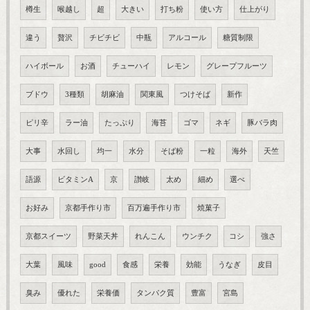
樽生
喉越し
超
大きい
打ち粉
使い方
仕上がり
違う
贅沢
チビチビ
中瓶
アルコール
糖質制限
ハイボール
お酒
チューハイ
レモン
グレープフルーツ
ブドウ
3種類
胡麻油
関東風
つけそば
新作
ピリ辛
ラー油
たっぷり
海苔
ゴマ
ネギ
豚バラ肉
大事
水回し
均一
水分
そば粉
一粒
海外
天竺
語源
ビタミンA
京
讃岐
太め
細め
選べ
お好み
京都手作り市
百万遍手作り市
焼菓子
京都スイーツ
野菜天丼
れんこん
ウンチク
コシ
強さ
大葉
風味
good
食感
栄養
効能
うなぎ
皮目
臭み
優れた
栄養価
タンパク質
豊富
宮島