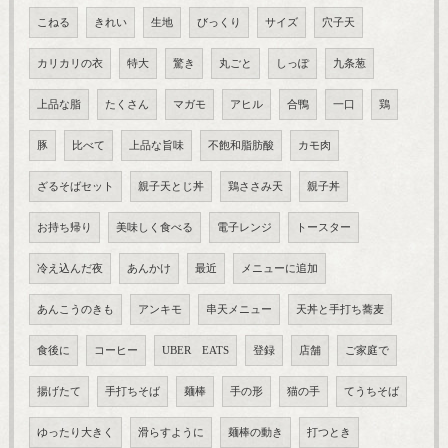
こねる
きれい
生地
びっくり
サイズ
穴子天
カリカリの衣
特大
驚き
丸ごと
しっぽ
九条葱
上品な脂
たくさん
マガモ
アヒル
合鴨
一口
鶏
豚
比べて
上品な旨味
不飽和脂肪酸
カモ肉
ざるそばセット
親子天とじ丼
鶏ささみ天
親子丼
お持ち帰り
美味しく食べる
電子レンジ
トースター
冷え込んだ夜
あんかけ
最近
メニューに追加
あんこうのきも
アンキモ
串天メニュー
天丼と手打ち蕎麦
食後に
コーヒー
UBER EATS
登録
店舗
ご家庭で
揚げたて
手打ちそば
麺棒
手の形
猫の手
てうちそば
ゆったり大きく
滑らすように
麺棒の動き
打つとき