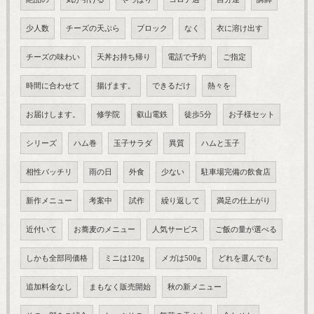
少人数
チーズの天ぷら
ブロック
なく
衣に溶け出す
チーズの味わい
天丼お持ち帰り
電話で予約
ご指定
時間に合わせて
揚げます。
できるだけ
熱々を
お届けします。
修学院
叡山電鉄
徒歩5分
お子様セット
シリーズ
ハム巻
玉子サラダ
異質
ハムと玉子
相性バッチリ
雨の日
外食
少ない
駐車場完備の飲食店
新作メニュー
考案中
試作
繰り返して
満足の仕上がり
近付いて
お蕎麦のメニュー
人気サービス
ご飯の量が選べる
しかも全部同価格
ミニは120g
メガは500g
どれを選んでも
追加料金なし
まもなく販売開始
秋の新メニュー