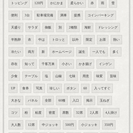
トッピング
120円
かにかま
柔らかい
赤
雨
雪
便利
3台
駐車場完備
満車
提携
コインパーキング
天盛り
サラダ
御飯
別
2種類
海鮮
ドレッシング
半熟卵
衣
中は
トロッと
以外
限定
お茶
熱い
冷たい
両方
新
ホームページ
誕生
一人でも
多く
存在
知って
千客万来
小さい
かき揚げ
インゲン
少食
テーブル
塩
山椒
七味
用意
味変
旨味
UP
食券
写真
珍しい
ボタン
60
入ってすぐ
大きな
パネル
全部
60種
入口
掲示
玉ねぎ
コツ
粉
粘度
密度
席数
32席
2人席
4人掛け
大人数
12席
中ジョッキ
500円
小ジョッキ
350円