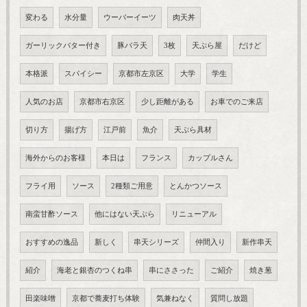
変わる
水分量
ウーバーイーツ
肉天丼
ガーリックバター付き
豚バラ天
3枚
天ぷら屋
だけど
本格派
スパイシー
京都市左京区
大学
学生
人気のお店
京都市右京区
少し距離がある
お車でのご来店
切り方
揚げ方
江戸前
魚介
天ぷら具材
海外からのお客様
本日は
フランス
カップルさん
フライ用
ソース
2種類ご用意
とんかつソース
南蛮甘酢ソース
他にはない天ぷら
リニューアル
おすすめの逸品
新しく
串天シリーズ
仲間入り
新作串天
紹介
海老と銀杏のつくね串
串にささった
ご紹介
焼き葱
田楽味噌
京都で蕎麦打ち体験
気兼ねなく
質問し放題