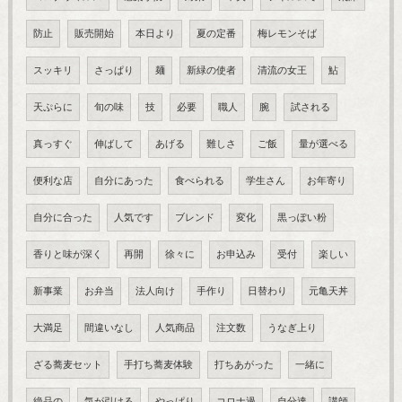
防止
販売開始
本日より
夏の定番
梅レモンそば
スッキリ
さっぱり
麺
新緑の使者
清流の女王
鮎
天ぷらに
旬の味
技
必要
職人
腕
試される
真っすぐ
伸ばして
あげる
難しさ
ご飯
量が選べる
便利な店
自分にあった
食べられる
学生さん
お年寄り
自分に合った
人気です
ブレンド
変化
黒っぽい粉
香りと味が深く
再開
徐々に
お申込み
受付
楽しい
新事業
お弁当
法人向け
手作り
日替わり
元亀天丼
大満足
間違いなし
人気商品
注文数
うなぎ上り
ざる蕎麦セット
手打ち蕎麦体験
打ちあがった
一緒に
絶品の
気が引ける
やっぱり
コロナ過
自分達
講師