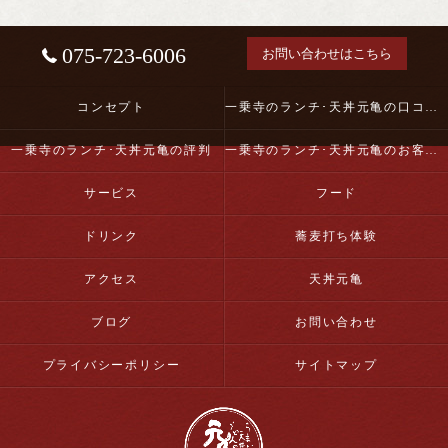
075-723-6006
お問い合わせはこちら
コンセプト
一乗寺のランチ･天丼元亀の口コミ情報
一乗寺のランチ･天丼元亀の評判
一乗寺のランチ･天丼元亀のお客様の声
サービス
フード
ドリンク
蕎麦打ち体験
アクセス
天丼元亀
ブログ
お問い合わせ
プライバシーポリシー
サイトマップ