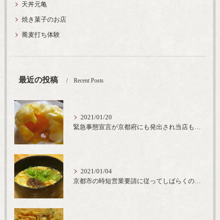
天丼元亀
焼き菓子のお店
蕎麦打ち体験
最近の投稿
Recent Posts
2021/01/20
緊急事態宣言が京都府にも発出され当店も要請に従って20時完全閉店という形で営業なるべく短期間での要請解除へ一致団結です
2021/01/04
京都市の時短営業要請に従ってしばらくの間20時までの営業とさせていただいております。寒い時期には温かいお蕎麦がおすすめ