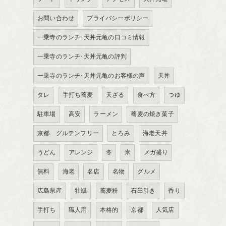
お問い合わせ
プライバシーポリシー
一乗寺のランチ･天丼元亀の口コミ情報
一乗寺のランチ･天丼元亀の評判
一乗寺のランチ･天丼元亀のお客様の声
天丼
タレ
手打ち蕎麦
天ざる
食べ方
つゆ
駐車場
高安
ラーメン
蕎麦の焼き菓子
京都 グルテンフリー
とろみ
海老天丼
うどん
アレンジ
冬
米
メガ盛り
無料
海老
名店
名物
グルメ
広島県産
牡蠣
蕎麦粉
石臼引き
香り
手打ち
職人用
本格的
京都
人気店