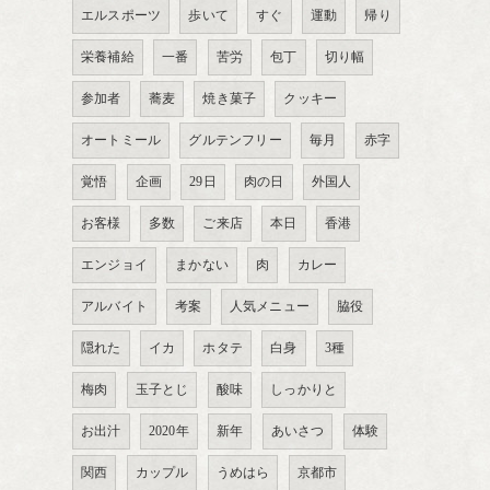
エルスポーツ
歩いて
すぐ
運動
帰り
栄養補給
一番
苦労
包丁
切り幅
参加者
蕎麦
焼き菓子
クッキー
オートミール
グルテンフリー
毎月
赤字
覚悟
企画
29日
肉の日
外国人
お客様
多数
ご来店
本日
香港
エンジョイ
まかない
肉
カレー
アルバイト
考案
人気メニュー
脇役
隠れた
イカ
ホタテ
白身
3種
梅肉
玉子とじ
酸味
しっかりと
お出汁
2020年
新年
あいさつ
体験
関西
カップル
うめはら
京都市