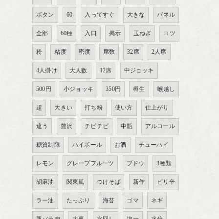
ボタン
60
入ってすぐ
大きな
パネル
全部
60種
入口
掲示
玉ねぎ
コツ
粉
粘度
密度
席数
32席
2人席
4人掛け
大人数
12席
中ジョッキ
500円
小ジョッキ
350円
樽生
喉越し
超
大きい
打ち粉
使い方
仕上がり
違う
贅沢
チビチビ
中瓶
アルコール
糖質制限
ハイボール
お酒
チューハイ
レモン
グレープフルーツ
ブドウ
3種類
胡麻油
関東風
つけそば
新作
ピリ辛
ラー油
たっぷり
海苔
ゴマ
ネギ