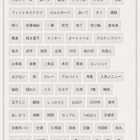
フィットネスクラブ
エルスポーツ
歩いて
すぐ
運動
帰り
栄養補給
一番
苦労
包丁
切り幅
参加者
蕎麦
焼き菓子
クッキー
オートミール
グルテンフリー
毎月
赤字
覚悟
企画
29日
肉の日
外国人
お客様
多数
ご来店
本日
香港
エンジョイ
まかない
肉
カレー
アルバイト
考案
人気メニュー
脇役
隠れた
イカ
ホタテ
白身
3種
梅肉
玉子とじ
酸味
しっかりと
お出汁
2020年
新年
あいさつ
体験
関西
カップル
うめはら
京都市
京都市バス
交通
31系統
四条
京阪
河原町
烏丸