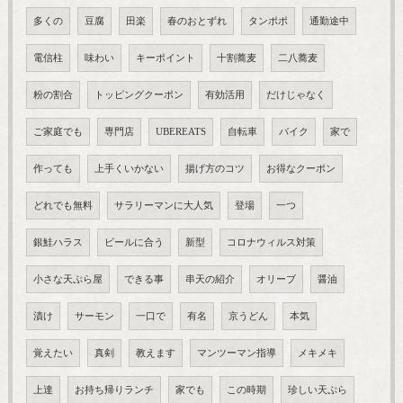
多くの
豆腐
田楽
春のおとずれ
タンポポ
通勤途中
電信柱
味わい
キーポイント
十割蕎麦
二八蕎麦
粉の割合
トッピングクーポン
有効活用
だけじゃなく
ご家庭でも
専門店
UBEREATS
自転車
バイク
家で
作っても
上手くいかない
揚げ方のコツ
お得なクーポン
どれでも無料
サラリーマンに大人気
登場
一つ
銀鮭ハラス
ビールに合う
新型
コロナウィルス対策
小さな天ぷら屋
できる事
串天の紹介
オリーブ
醤油
漬け
サーモン
一口で
有名
京うどん
本気
覚えたい
真剣
教えます
マンツーマン指導
メキメキ
上達
お持ち帰りランチ
家でも
この時期
珍しい天ぷら