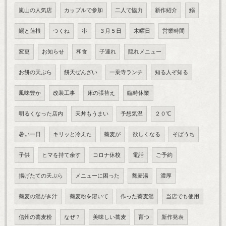
嵐山の人気店
カップルで参加
二人で協力
新作紹介
鰯
鰯と蓮根
つくね
串
３月５日
木曜日
営業時間
変更
お知らせ
和食
子連れ
隠れメニュー
お餅の天ぷら
餅天ぜんざい
一乗寺ランチ
知る人ぞ知る
風味豊か
改装工事
床の張替え
臨時休業
明るくなった店内
天丼もうまい
予想気温
２０℃
暑い一日
キリッと冷えた
蕎麦が
欲しくなる
そばうち
子供
ヒマを持て余す
コロナ休校
電話
ご予約
揚げたての天ぷら
メニューに困った
蕎麦湯
濃厚
蕎麦の湯がき汁
蕎麦粉を溶いて
作った蕎麦湯
当店でも使用
信州の蕎麦粉
なぜ？
美味しい蕎麦
育つ
新作発表