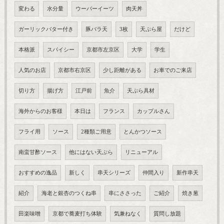
変わる
水分量
ウーバーイーツ
肉天丼
ガーリックバター付き
豚バラ天
3枚
天ぷら屋
だけど
本格派
スパイシー
京都市左京区
大学
学生
人気のお店
京都市右京区
少し距離がある
お車でのご来店
切り方
揚げ方
江戸前
魚介
天ぷら具材
海外からのお客様
本日は
フランス
カップルさん
フライ用
ソース
2種類ご用意
とんかつソース
南蛮甘酢ソース
他にはない天ぷら
リニューアル
おすすめの逸品
新しく
串天シリーズ
仲間入り
新作串天
紹介
海老と銀杏のつくね串
串にささった
ご紹介
焼き葱
田楽味噌
京都で蕎麦打ち体験
気兼ねなく
質問し放題