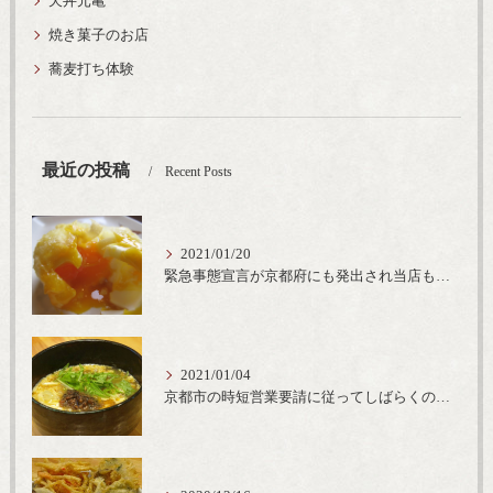
天丼元亀
焼き菓子のお店
蕎麦打ち体験
最近の投稿
Recent Posts
2021/01/20
緊急事態宣言が京都府にも発出され当店も要請に従って20時完全閉店という形で営業なるべく短期間での要請解除へ一致団結です
2021/01/04
京都市の時短営業要請に従ってしばらくの間20時までの営業とさせていただいております。寒い時期には温かいお蕎麦がおすすめ