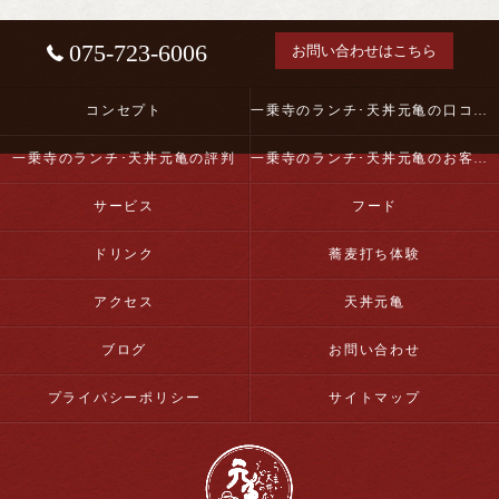
075-723-6006
お問い合わせはこちら
コンセプト
一乗寺のランチ･天丼元亀の口コミ情報
一乗寺のランチ･天丼元亀の評判
一乗寺のランチ･天丼元亀のお客様の声
サービス
フード
ドリンク
蕎麦打ち体験
アクセス
天丼元亀
ブログ
お問い合わせ
プライバシーポリシー
サイトマップ