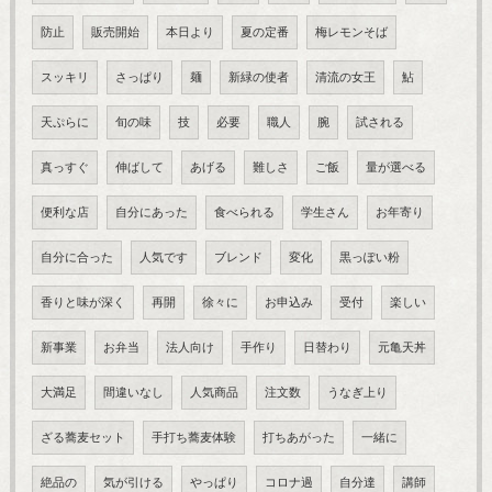
防止
販売開始
本日より
夏の定番
梅レモンそば
スッキリ
さっぱり
麺
新緑の使者
清流の女王
鮎
天ぷらに
旬の味
技
必要
職人
腕
試される
真っすぐ
伸ばして
あげる
難しさ
ご飯
量が選べる
便利な店
自分にあった
食べられる
学生さん
お年寄り
自分に合った
人気です
ブレンド
変化
黒っぽい粉
香りと味が深く
再開
徐々に
お申込み
受付
楽しい
新事業
お弁当
法人向け
手作り
日替わり
元亀天丼
大満足
間違いなし
人気商品
注文数
うなぎ上り
ざる蕎麦セット
手打ち蕎麦体験
打ちあがった
一緒に
絶品の
気が引ける
やっぱり
コロナ過
自分達
講師