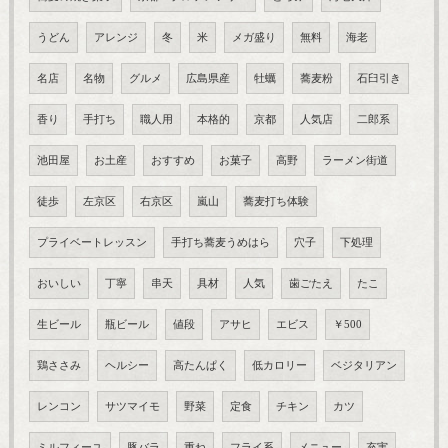
うどん
アレンジ
冬
米
メガ盛り
無料
海老
名店
名物
グルメ
広島県産
牡蠣
蕎麦粉
石臼引き
香り
手打ち
職人用
本格的
京都
人気店
二郎系
池田屋
お土産
おすすめ
お菓子
高野
ラーメン街道
徒歩
左京区
右京区
嵐山
蕎麦打ち体験
プライベートレッスン
手打ち蕎麦うめはら
穴子
下処理
おいしい
丁寧
串天
具材
人気
歯ごたえ
たこ
生ビール
瓶ビール
値段
アサヒ
エビス
￥500
鶏ささみ
ヘルシー
高たんぱく
低カロリー
ベジタリアン
レンコン
サツマイモ
野菜
定食
チキン
カツ
ミルフィーユ
豚バラ
重ね
フライ系
メニュー
充実