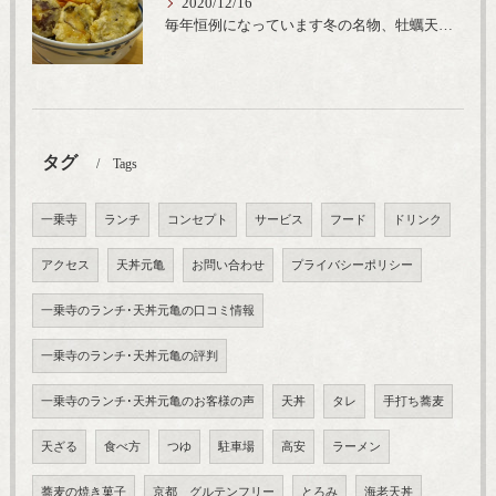
2020/12/16
毎年恒例になっています冬の名物、牡蠣天丼が販売開始です、広島県産の大粒牡蠣を使用し天ぷらならではのカリと衣クリーミーな味わいをどうぞ
タグ
Tags
一乗寺
ランチ
コンセプト
サービス
フード
ドリンク
アクセス
天丼元亀
お問い合わせ
プライバシーポリシー
一乗寺のランチ･天丼元亀の口コミ情報
一乗寺のランチ･天丼元亀の評判
一乗寺のランチ･天丼元亀のお客様の声
天丼
タレ
手打ち蕎麦
天ざる
食べ方
つゆ
駐車場
高安
ラーメン
蕎麦の焼き菓子
京都 グルテンフリー
とろみ
海老天丼