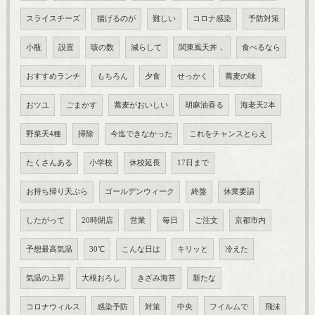
スライスチーズ
揚げるのが
難しい
コロナ感染
予防対策
小瓶
設置
咳の数
減らして
関東風天丼，
食べるなら
おすすめランチ
もちろん
夕食
せっかく
蕎麦の味
おツユ
ごまかす
蕎麦がおいしい
胡麻油香る
海老天2本
野菜天4種
掃除
今迄できなかった
これをチャンスとらえ
たくさんある
小学校
休校延長
17日まで
お持ち帰り天ぷら
ゴールデンウィーク
終盤
休業要請
したがって
20時閉店
営業
毎日
ご注文
京都市内
予想最高気温
30℃
こんな日は
キリッと
冷えた
気温の上昇
大根おろし
きざみ海苔
新たな
コロナウィルス
感染予防
対策
中央
フイルムで
飛沫