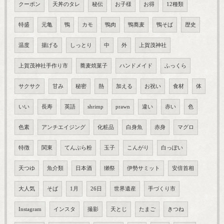
クーポン
天丼のタレ
秘伝
お子様
お得
12種類
特盛
元亀
鴨
カモ
鴨肉
鴨蕎麦
鴨そば
歴史
温度
揚げる
しっとり
中
外
上賀茂神社
上賀茂神社手作り市
蕎麦焼菓子
ハンドメイド
ふっくら
サクサク
甘み
秘密
熱
加える
お祝い
食材
体
いい
長寿
英語
shrimp
prawn
違い
赤い
色
色素
アンチエイジング
化粧品
白身魚
赤身
マグロ
特徴
関東
てんぷら粉
玉子
こんがり
白っぽい
天つゆ
魚介類
日本酒
獺祭
伊勢サミット
安倍首相
大人気
そば
1月
26日
世界遺産
手づくり市
Instagram
インスタ
撮影
天とじ
たまご
きつね