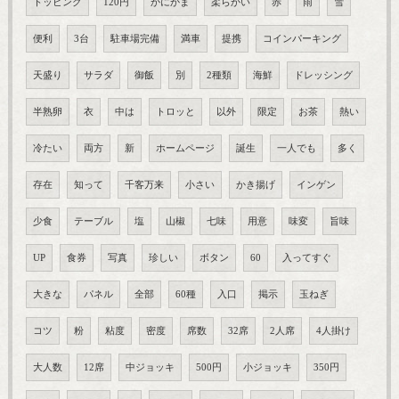
トッピング
120円
かにかま
柔らかい
赤
雨
雪
便利
3台
駐車場完備
満車
提携
コインパーキング
天盛り
サラダ
御飯
別
2種類
海鮮
ドレッシング
半熟卵
衣
中は
トロッと
以外
限定
お茶
熱い
冷たい
両方
新
ホームページ
誕生
一人でも
多く
存在
知って
千客万来
小さい
かき揚げ
インゲン
少食
テーブル
塩
山椒
七味
用意
味変
旨味
UP
食券
写真
珍しい
ボタン
60
入ってすぐ
大きな
パネル
全部
60種
入口
掲示
玉ねぎ
コツ
粉
粘度
密度
席数
32席
2人席
4人掛け
大人数
12席
中ジョッキ
500円
小ジョッキ
350円