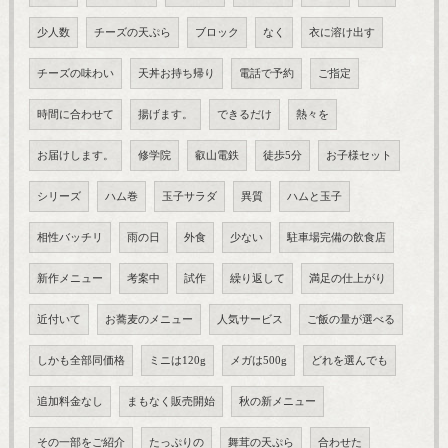
少人数
チーズの天ぷら
ブロック
なく
衣に溶け出す
チーズの味わい
天丼お持ち帰り
電話で予約
ご指定
時間に合わせて
揚げます。
できるだけ
熱々を
お届けします。
修学院
叡山電鉄
徒歩5分
お子様セット
シリーズ
ハム巻
玉子サラダ
異質
ハムと玉子
相性バッチリ
雨の日
外食
少ない
駐車場完備の飲食店
新作メニュー
考案中
試作
繰り返して
満足の仕上がり
近付いて
お蕎麦のメニュー
人気サービス
ご飯の量が選べる
しかも全部同価格
ミニは120g
メガは500g
どれを選んでも
追加料金なし
まもなく販売開始
秋の新メニュー
その一部をご紹介
たっぷりの
舞茸の天ぷら
合わせた