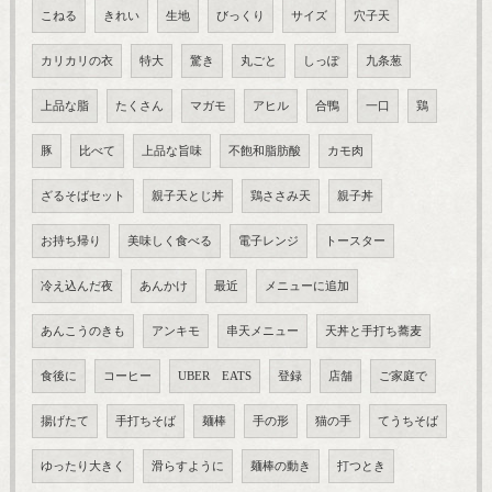
こねる
きれい
生地
びっくり
サイズ
穴子天
カリカリの衣
特大
驚き
丸ごと
しっぽ
九条葱
上品な脂
たくさん
マガモ
アヒル
合鴨
一口
鶏
豚
比べて
上品な旨味
不飽和脂肪酸
カモ肉
ざるそばセット
親子天とじ丼
鶏ささみ天
親子丼
お持ち帰り
美味しく食べる
電子レンジ
トースター
冷え込んだ夜
あんかけ
最近
メニューに追加
あんこうのきも
アンキモ
串天メニュー
天丼と手打ち蕎麦
食後に
コーヒー
UBER EATS
登録
店舗
ご家庭で
揚げたて
手打ちそば
麺棒
手の形
猫の手
てうちそば
ゆったり大きく
滑らすように
麺棒の動き
打つとき