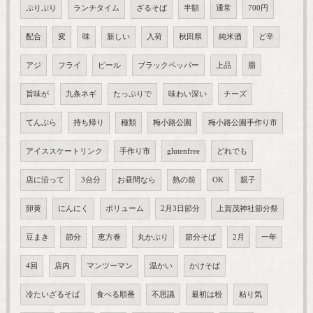
ぷりぷり
ランチタイム
ざるそば
半額
通常
700円
配合
変
味
新しい
入荷
秋田県
純米酒
ど辛
アジ
フライ
ピール
ブラックペッパー
上品
脂
旨味が
九条ネギ
たっぷりで
味わい深い
チーズ
てんぷら
持ち帰り
種類
梅小路公園
梅小路公園手作り市
アイススケートリンク
手作り市
glutenfree
どれでも
店に沿って
3台分
お昼間なら
熟の前
OK
親子
卵黄
にんにく
ボリューム
2月3日節分
上賀茂神社節分祭
豆まき
節分
恵方巻
丸かぶり
節分そば
2月
一年
4回
店内
マンツーマン
温かい
かけそば
冷たいざるそば
食べる順番
不思議
最初は粉
粘り気