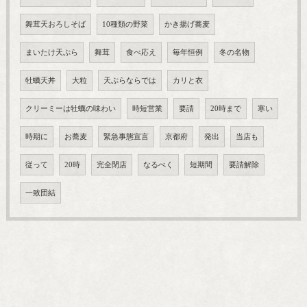
舞茸天おろしそば
10種類の野菜
かき揚げ蕎麦
まいたけ天ぷら
舞茸
食べ応え
毎年恒例
冬の名物
牡蠣天丼
大粒
天ぷらならでは
カリと衣
クリーミーは牡蠣の味わい
時短営業
要請
20時まで
寒い
時期に
お蕎麦
緊急事態宣言
京都府
発出
当店も
従って
20時
完全閉店
なるべく
短期間
要請解除
一致団結