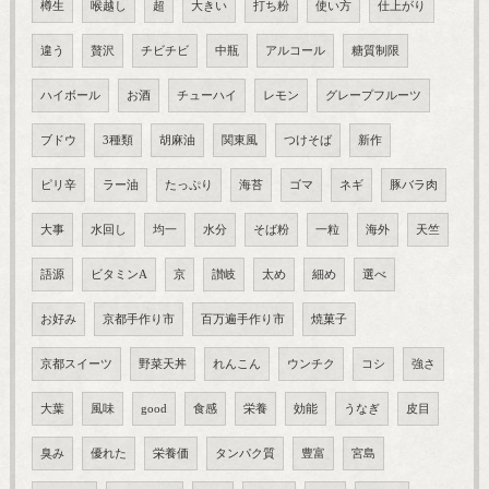
樽生
喉越し
超
大きい
打ち粉
使い方
仕上がり
違う
贅沢
チビチビ
中瓶
アルコール
糖質制限
ハイボール
お酒
チューハイ
レモン
グレープフルーツ
ブドウ
3種類
胡麻油
関東風
つけそば
新作
ピリ辛
ラー油
たっぷり
海苔
ゴマ
ネギ
豚バラ肉
大事
水回し
均一
水分
そば粉
一粒
海外
天竺
語源
ビタミンA
京
讃岐
太め
細め
選べ
お好み
京都手作り市
百万遍手作り市
焼菓子
京都スイーツ
野菜天丼
れんこん
ウンチク
コシ
強さ
大葉
風味
good
食感
栄養
効能
うなぎ
皮目
臭み
優れた
栄養価
タンパク質
豊富
宮島