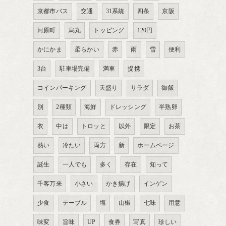
京都市バス
交通
31系統
四条
京阪
河原町
烏丸
トッピング
120円
かにかま
柔らかい
赤
雨
雪
便利
3台
駐車場完備
満車
提携
コインパーキング
天盛り
サラダ
御飯
別
2種類
海鮮
ドレッシング
半熟卵
衣
中は
トロッと
以外
限定
お茶
熱い
冷たい
両方
新
ホームページ
誕生
一人でも
多く
存在
知って
千客万来
小さい
かき揚げ
インゲン
少食
テーブル
塩
山椒
七味
用意
味変
旨味
UP
食券
写真
珍しい