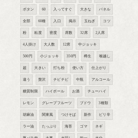
ボタン
60
入ってすぐ
大きな
パネル
全部
60種
入口
掲示
玉ねぎ
コツ
粉
粘度
密度
席数
32席
2人席
4人掛け
大人数
12席
中ジョッキ
500円
小ジョッキ
350円
樽生
喉越し
超
大きい
打ち粉
使い方
仕上がり
違う
贅沢
チビチビ
中瓶
アルコール
糖質制限
ハイボール
お酒
チューハイ
レモン
グレープフルーツ
ブドウ
3種類
胡麻油
関東風
つけそば
新作
ピリ辛
ラー油
たっぷり
海苔
ゴマ
ネギ