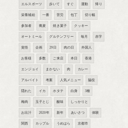
エルスポーツ
歩いて
すぐ
運動
帰り
栄養補給
一番
苦労
包丁
切り幅
参加者
蕎麦
焼き菓子
クッキー
オートミール
グルテンフリー
毎月
赤字
覚悟
企画
29日
肉の日
外国人
お客様
多数
ご来店
本日
香港
エンジョイ
まかない
肉
カレー
アルバイト
考案
人気メニュー
脇役
隠れた
イカ
ホタテ
白身
3種
梅肉
玉子とじ
酸味
しっかりと
お出汁
2020年
新年
あいさつ
体験
関西
カップル
うめはら
京都市