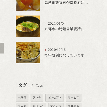
緊急事態宣言が京都府にも発出され当店も要請に従って20時完全閉店という形で営業なるべく短期間での要請解除へ一致団結です
2021/01/04
京都市の時短営業要請に従ってしばらくの間20時までの営業とさせていただいております。寒い時期には温かいお蕎麦がおすすめ
>
2020/12/16
毎年恒例になっています冬の名物、牡蠣天丼が販売開始です、広島県産の大粒牡蠣を使用し天ぷらならではのカリと衣クリーミーな味わいをどうぞ
タグ
Tags
一乗寺
ランチ
コンセプト
サービス
フード
ドリンク
アクセス
天丼元亀