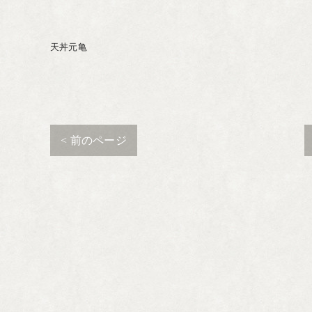
天丼元亀
< 前のページ