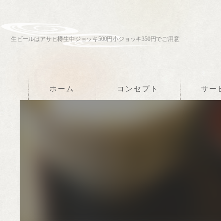
生ビールはアサヒ樽生中ジョッキ500円小ジョッキ350円でご用意
ホーム
コンセプト
サー