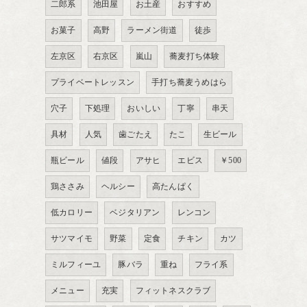
二郎系
池田屋
お土産
おすすめ
お菓子
高野
ラーメン街道
徒歩
左京区
右京区
嵐山
蕎麦打ち体験
プライベートレッスン
手打ち蕎麦うめはら
穴子
下処理
おいしい
丁寧
串天
具材
人気
歯ごたえ
たこ
生ビール
瓶ビール
値段
アサヒ
エビス
￥500
鶏ささみ
ヘルシー
高たんぱく
低カロリー
ベジタリアン
レンコン
サツマイモ
野菜
定食
チキン
カツ
ミルフィーユ
豚バラ
重ね
フライ系
メニュー
充実
フィットネスクラブ