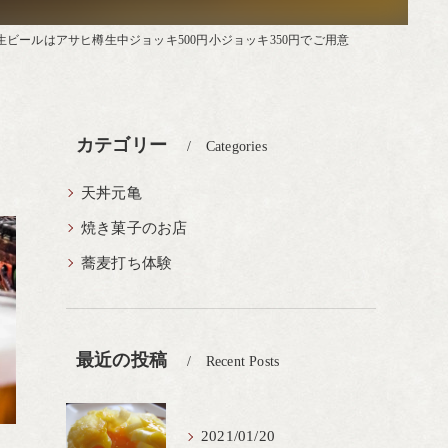
生ビールはアサヒ樽生中ジョッキ500円小ジョッキ350円でご用意
カテゴリー
Categories
天丼元亀
焼き菓子のお店
蕎麦打ち体験
最近の投稿
Recent Posts
2021/01/20