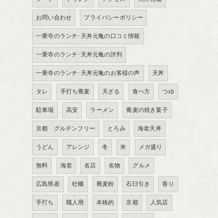
お問い合わせ
プライバシーポリシー
一乗寺のランチ･天丼元亀の口コミ情報
一乗寺のランチ･天丼元亀の評判
一乗寺のランチ･天丼元亀のお客様の声
天丼
タレ
手打ち蕎麦
天ざる
食べ方
つゆ
駐車場
高安
ラーメン
蕎麦の焼き菓子
京都 グルテンフリー
とろみ
海老天丼
うどん
アレンジ
冬
米
メガ盛り
無料
海老
名店
名物
グルメ
広島県産
牡蠣
蕎麦粉
石臼引き
香り
手打ち
職人用
本格的
京都
人気店