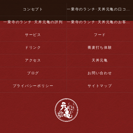
コンセプト
一乗寺のランチ･天丼元亀の口コミ情報
一乗寺のランチ･天丼元亀の評判
一乗寺のランチ･天丼元亀のお客様の声
サービス
フード
ドリンク
蕎麦打ち体験
アクセス
天丼元亀
ブログ
お問い合わせ
プライバシーポリシー
サイトマップ