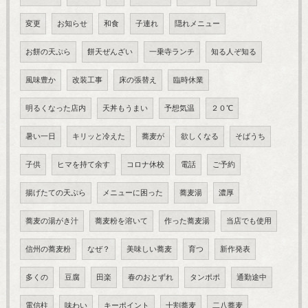
変更
お知らせ
和食
子連れ
隠れメニュー
お餅の天ぷら
餅天ぜんざい
一乗寺ランチ
知る人ぞ知る
風味豊か
改装工事
床の張替え
臨時休業
明るくなった店内
天丼もうまい
予想気温
２０℃
暑い一日
キリッと冷えた
蕎麦が
欲しくなる
そばうち
子供
ヒマを持て余す
コロナ休校
電話
ご予約
揚げたての天ぷら
メニューに困った
蕎麦湯
濃厚
蕎麦の湯がき汁
蕎麦粉を溶いて
作った蕎麦湯
当店でも使用
信州の蕎麦粉
なぜ？
美味しい蕎麦
育つ
新作発表
多くの
豆腐
田楽
春のおとずれ
タンポポ
通勤途中
電信柱
味わい
キーポイント
十割蕎麦
二八蕎麦