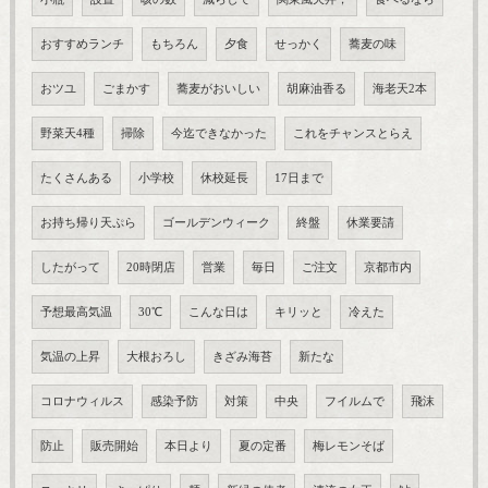
おすすめランチ
もちろん
夕食
せっかく
蕎麦の味
おツユ
ごまかす
蕎麦がおいしい
胡麻油香る
海老天2本
野菜天4種
掃除
今迄できなかった
これをチャンスとらえ
たくさんある
小学校
休校延長
17日まで
お持ち帰り天ぷら
ゴールデンウィーク
終盤
休業要請
したがって
20時閉店
営業
毎日
ご注文
京都市内
予想最高気温
30℃
こんな日は
キリッと
冷えた
気温の上昇
大根おろし
きざみ海苔
新たな
コロナウィルス
感染予防
対策
中央
フイルムで
飛沫
防止
販売開始
本日より
夏の定番
梅レモンそば