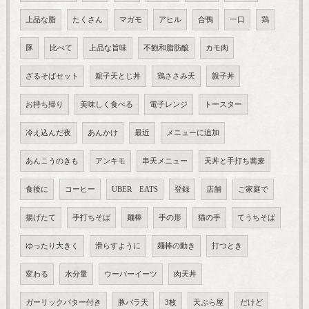
上品な脂
たくさん
マガモ
アヒル
合鴨
一口
鶏
豚
比べて
上品な旨味
不飽和脂肪酸
カモ肉
ざるそばセット
親子天とじ丼
鶏ささみ天
親子丼
お持ち帰り
美味しく食べる
電子レンジ
トースター
冷え込んだ夜
あんかけ
最近
メニューに追加
あんこうのきも
アンキモ
串天メニュー
天丼と手打ち蕎麦
食後に
コーヒー
UBER EATS
登録
店舗
ご家庭で
揚げたて
手打ちそば
麺棒
手の形
猫の手
てうちそば
ゆったり大きく
滑らすように
麺棒の動き
打つとき
変わる
水分量
ウーバーイーツ
肉天丼
ガーリックバター付き
豚バラ天
3枚
天ぷら屋
だけど