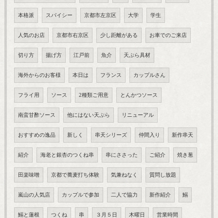
本格派
スパイシー
京都市左京区
大学
学生
人気のお店
京都市右京区
少し距離がある
お車でのご来店
切り方
揚げ方
江戸前
魚介
天ぷら具材
海外からのお客様
本日は
フランス
カップルさん
フライ用
ソース
2種類ご用意
とんかつソース
南蛮甘酢ソース
他にはない天ぷら
リニューアル
おすすめの逸品
新しく
串天シリーズ
仲間入り
新作串天
紹介
海老と銀杏のつくね串
串にささった
ご紹介
焼き葱
田楽味噌
京都で蕎麦打ち体験
気兼ねなく
質問し放題
嵐山の人気店
カップルで参加
二人で協力
新作紹介
鰯
鰯と蓮根
つくね
串
３月５日
木曜日
営業時間