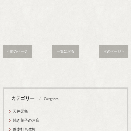
< 前のページ
一覧に戻る
次のページ >
カテゴリー
Categories
天丼元亀
焼き菓子のお店
蕎麦打ち体験