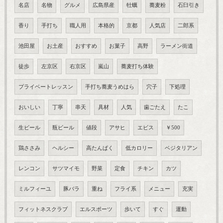
名店
名物
グルメ
広島県産
牡蠣
蕎麦粉
石臼引き
香り
手打ち
職人用
本格的
京都
人気店
二郎系
池田屋
お土産
おすすめ
お菓子
高野
ラーメン街道
徒歩
左京区
右京区
嵐山
蕎麦打ち体験
プライベートレッスン
手打ち蕎麦うめはら
穴子
下処理
おいしい
丁寧
串天
具材
人気
歯ごたえ
たこ
生ビール
瓶ビール
値段
アサヒ
エビス
￥500
鶏ささみ
ヘルシー
高たんぱく
低カロリー
ベジタリアン
レンコン
サツマイモ
野菜
定食
チキン
カツ
ミルフィーユ
豚バラ
重ね
フライ系
メニュー
充実
フィットネスクラブ
エルスポーツ
歩いて
すぐ
運動