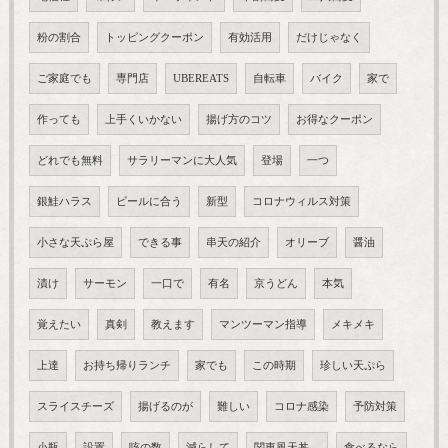
粉の割合
トッピングクーポン
有効活用
だけじゃなく
ご家庭でも
専門店
UBEREATS
自転車
バイク
家で
作っても
上手くいかない
揚げ方のコツ
お得なクーポン
どれでも無料
サラリーマンに大人気
登場
一つ
銀鮭ハラス
ビールに合う
新型
コロナウィルス対策
小さな天ぷら屋
できる事
串天の紹介
オリーブ
醤油
漬け
サーモン
一口で
有名
京うどん
本気
覚えたい
真剣
教えます
マンツーマン指導
メキメキ
上達
お持ち帰りランチ
家でも
この時期
珍しい天ぷら
スライスチーズ
揚げるのが
難しい
コロナ感染
予防対策
小瓶
設置
咳の数
減らして
関東風天丼，
食べるなら