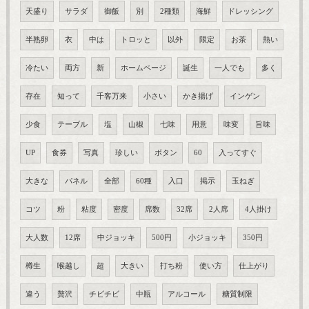
天盛り
サラダ
御飯
別
2種類
海鮮
ドレッシング
半熟卵
衣
中は
トロッと
以外
限定
お茶
熱い
冷たい
両方
新
ホームページ
誕生
一人でも
多く
存在
知って
千客万来
小さい
かき揚げ
インゲン
少食
テーブル
塩
山椒
七味
用意
味変
旨味
UP
食券
写真
珍しい
ボタン
60
入ってすぐ
大きな
パネル
全部
60種
入口
掲示
玉ねぎ
コツ
粉
粘度
密度
席数
32席
2人席
4人掛け
大人数
12席
中ジョッキ
500円
小ジョッキ
350円
樽生
喉越し
超
大きい
打ち粉
使い方
仕上がり
違う
贅沢
チビチビ
中瓶
アルコール
糖質制限