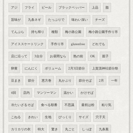
アジ
フライ
ピール
ブラックペッパー
上品
脂
旨味が
九条ネギ
たっぷりで
味わい深い
チーズ
てんぷら
持ち帰り
種類
梅小路公園
梅小路公園手作り市
アイススケートリンク
手作り市
glutenfree
どれでも
店に沿って
3台分
お昼間なら
熟の前
OK
親子
卵黄
にんにく
ボリューム
2月3日節分
上賀茂神社節分祭
豆まき
節分
恵方巻
丸かぶり
節分そば
2月
一年
4回
店内
マンツーマン
温かい
かけそば
冷たいざるそば
食べる順番
不思議
最初は粉
粘り気
こねる
きれい
生地
びっくり
サイズ
穴子天
カリカリの衣
特大
驚き
丸ごと
しっぽ
九条葱