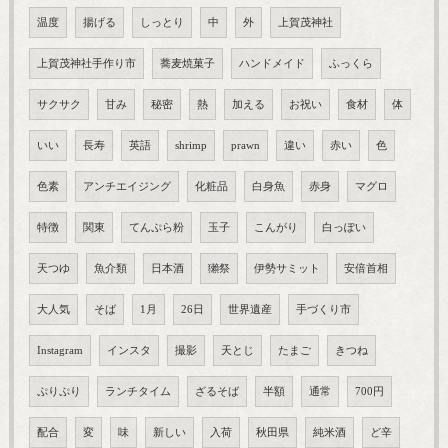
温度
揚げる
しっとり
中
外
上賀茂神社
上賀茂神社手作り市
蕎麦焼菓子
ハンドメイド
ふっくら
サクサク
甘み
秘密
熱
加える
お祝い
食材
体
いい
長寿
英語
shrimp
prawn
違い
赤い
色
色素
アンチエイジング
化粧品
白身魚
赤身
マグロ
特徴
関東
てんぷら粉
玉子
こんがり
白っぽい
天つゆ
魚介類
日本酒
獺祭
伊勢サミット
安倍首相
大人気
そば
1月
26日
世界遺産
手づくり市
Instagram
インスタ
撮影
天とじ
たまご
きつね
ぷりぷり
ランチタイム
ざるそば
半額
通常
700円
配合
変
味
新しい
入荷
秋田県
純米酒
ど辛