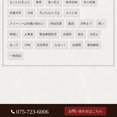
まいたけ天ぷら
舞茸
食べ応え
毎年恒例
冬の名物
牡蠣天丼
大粒
天ぷらならでは
カリと衣
クリーミーは牡蠣の味わい
時短営業
要請
20時まで
寒い
時期に
お蕎麦
緊急事態宣言
京都府
発出
当店も
従って
20時
完全閉店
なるべく
短期間
要請解除
一致団結
075-723-6006
お問い合わせはこちら