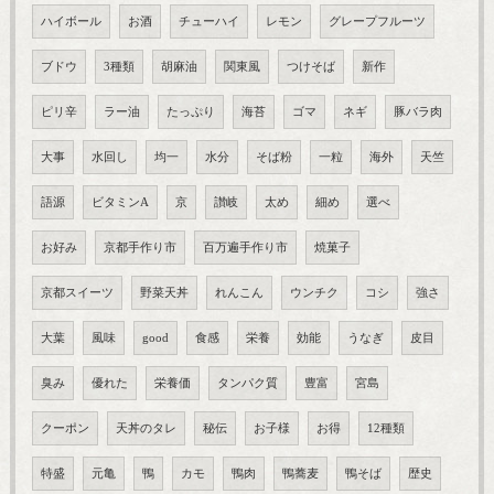
ハイボール
お酒
チューハイ
レモン
グレープフルーツ
ブドウ
3種類
胡麻油
関東風
つけそば
新作
ピリ辛
ラー油
たっぷり
海苔
ゴマ
ネギ
豚バラ肉
大事
水回し
均一
水分
そば粉
一粒
海外
天竺
語源
ビタミンA
京
讃岐
太め
細め
選べ
お好み
京都手作り市
百万遍手作り市
焼菓子
京都スイーツ
野菜天丼
れんこん
ウンチク
コシ
強さ
大葉
風味
good
食感
栄養
効能
うなぎ
皮目
臭み
優れた
栄養価
タンパク質
豊富
宮島
クーポン
天丼のタレ
秘伝
お子様
お得
12種類
特盛
元亀
鴨
カモ
鴨肉
鴨蕎麦
鴨そば
歴史