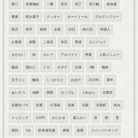
帰り
栄養補給
一番
苦労
包丁
切り幅
参加者
蕎麦
焼き菓子
クッキー
オートミール
グルテンフリー
毎月
赤字
覚悟
企画
29日
肉の日
外国人
お客様
多数
ご来店
本日
香港
エンジョイ
まかない
肉
カレー
アルバイト
考案
人気メニュー
脇役
隠れた
イカ
ホタテ
白身
3種
梅肉
玉子とじ
酸味
しっかりと
お出汁
2020年
新年
あいさつ
体験
関西
カップル
うめはら
京都市
京都市バス
交通
31系統
四条
京阪
河原町
烏丸
トッピング
120円
かにかま
柔らかい
赤
雨
雪
便利
3台
駐車場完備
満車
提携
コインパーキング