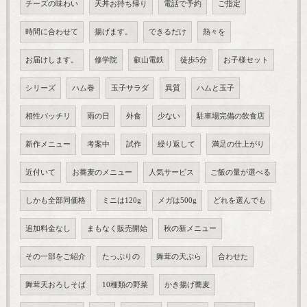
チーズの味わい
天丼お持ち帰り
電話で予約
ご指定
時間に合わせて
揚げます。
できるだけ
熱々を
お届けします。
修学院
叡山電鉄
徒歩5分
お子様セット
シリーズ
ハム巻
玉子サラダ
異質
ハムと玉子
相性バッチリ
雨の日
外食
少ない
駐車場完備の飲食店
新作メニュー
考案中
試作
繰り返して
満足の仕上がり
近付いて
お蕎麦のメニュー
人気サービス
ご飯の量が選べる
しかも全部同価格
ミニは120g
メガは500g
どれを選んでも
追加料金なし
まもなく販売開始
秋の新メニュー
その一部をご紹介
たっぷりの
舞茸の天ぷら
合わせた
舞茸天おろしそば
10種類の野菜
かき揚げ蕎麦