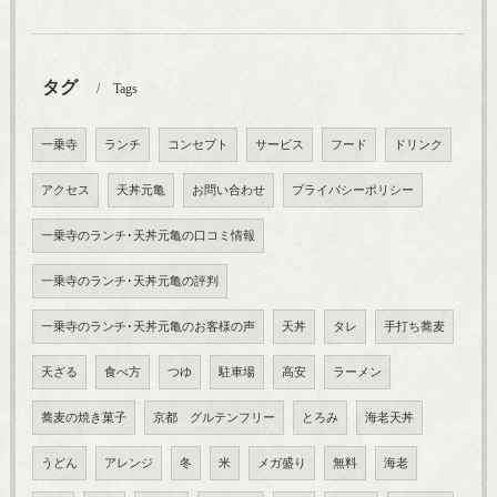
タグ
Tags
一乗寺
ランチ
コンセプト
サービス
フード
ドリンク
アクセス
天丼元亀
お問い合わせ
プライバシーポリシー
一乗寺のランチ･天丼元亀の口コミ情報
一乗寺のランチ･天丼元亀の評判
一乗寺のランチ･天丼元亀のお客様の声
天丼
タレ
手打ち蕎麦
天ざる
食べ方
つゆ
駐車場
高安
ラーメン
蕎麦の焼き菓子
京都 グルテンフリー
とろみ
海老天丼
うどん
アレンジ
冬
米
メガ盛り
無料
海老