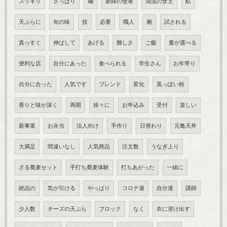
スッキリ
さっぱり
麺
新緑の使者
清流の女王
鮎
天ぷらに
旬の味
技
必要
職人
腕
試される
真っすぐ
伸ばして
あげる
難しさ
ご飯
量が選べる
便利な店
自分にあった
食べられる
学生さん
お年寄り
自分に合った
人気です
ブレンド
変化
黒っぽい粉
香りと味が深く
再開
徐々に
お申込み
受付
楽しい
新事業
お弁当
法人向け
手作り
日替わり
元亀天丼
大満足
間違いなし
人気商品
注文数
うなぎ上り
ざる蕎麦セット
手打ち蕎麦体験
打ちあがった
一緒に
絶品の
気が引ける
やっぱり
コロナ過
自分達
講師
少人数
チーズの天ぷら
ブロック
なく
衣に溶け出す