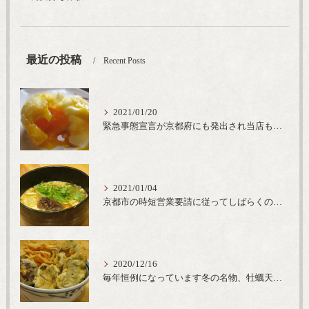
最近の投稿
Recent Posts
2021/01/20
緊急事態宣言が京都府にも発出され当店も要請に従って20時完全閉店という形で営業なるべく短期間での要請解除へ一致団結です
2021/01/04
京都市の時短営業要請に従ってしばらくの間20時までの営業とさせていただいております。寒い時期には温かいお蕎麦がおすすめ
2020/12/16
毎年恒例になっています冬の名物、牡蠣天丼が販売開始です、広島県産の大粒牡蠣を使用し天ぷらならではのカリと衣クリーミーな味わいをどうぞ