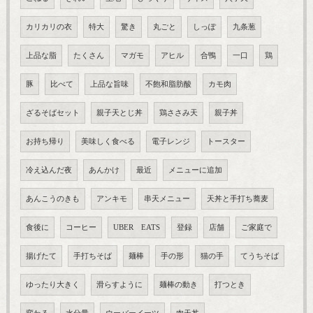
カリカリの衣
特大
驚き
丸ごと
しっぽ
九条葱
上品な脂
たくさん
マガモ
アヒル
合鴨
一口
鶏
豚
比べて
上品な旨味
不飽和脂肪酸
カモ肉
ざるそばセット
親子天とじ丼
鶏ささみ天
親子丼
お持ち帰り
美味しく食べる
電子レンジ
トースター
冷え込んだ夜
あんかけ
最近
メニューに追加
あんこうのきも
アンキモ
串天メニュー
天丼と手打ち蕎麦
食後に
コーヒー
UBER EATS
登録
店舗
ご家庭で
揚げたて
手打ちそば
麺棒
手の形
猫の手
てうちそば
ゆったり大きく
滑らすように
麺棒の動き
打つとき