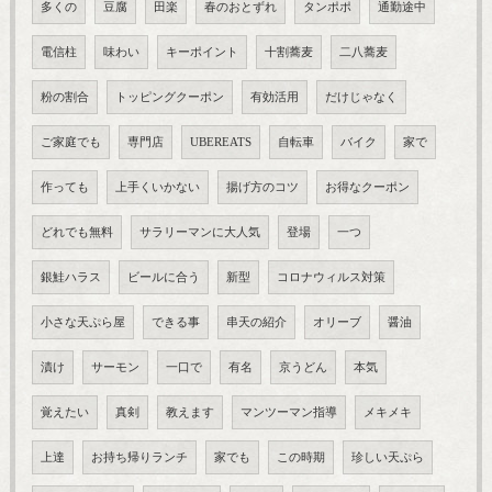
多くの
豆腐
田楽
春のおとずれ
タンポポ
通勤途中
電信柱
味わい
キーポイント
十割蕎麦
二八蕎麦
粉の割合
トッピングクーポン
有効活用
だけじゃなく
ご家庭でも
専門店
UBEREATS
自転車
バイク
家で
作っても
上手くいかない
揚げ方のコツ
お得なクーポン
どれでも無料
サラリーマンに大人気
登場
一つ
銀鮭ハラス
ビールに合う
新型
コロナウィルス対策
小さな天ぷら屋
できる事
串天の紹介
オリーブ
醤油
漬け
サーモン
一口で
有名
京うどん
本気
覚えたい
真剣
教えます
マンツーマン指導
メキメキ
上達
お持ち帰りランチ
家でも
この時期
珍しい天ぷら