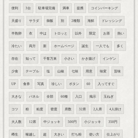
便利
3台
駐車場完備
満車
提携
コインパーキング
天盛り
サラダ
御飯
別
2種類
海鮮
ドレッシング
半熟卵
衣
中は
トロッと
以外
限定
お茶
熱い
冷たい
両方
新
ホームページ
誕生
一人でも
多く
存在
知って
千客万来
小さい
かき揚げ
インゲン
少食
テーブル
塩
山椒
七味
用意
味変
旨味
UP
食券
写真
珍しい
ボタン
60
入ってすぐ
大きな
パネル
全部
60種
入口
掲示
玉ねぎ
コツ
粉
粘度
密度
席数
32席
2人席
4人掛け
大人数
12席
中ジョッキ
500円
小ジョッキ
350円
樽生
喉越し
超
大きい
打ち粉
使い方
仕上がり