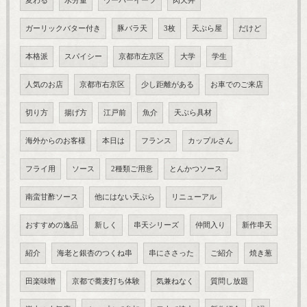
変わる
水分量
ウーバーイーツ
肉天丼
ガーリックバター付き
豚バラ天
3枚
天ぷら屋
だけど
本格派
スパイシー
京都市左京区
大学
学生
人気のお店
京都市右京区
少し距離がある
お車でのご来店
切り方
揚げ方
江戸前
魚介
天ぷら具材
海外からのお客様
本日は
フランス
カップルさん
フライ用
ソース
2種類ご用意
とんかつソース
南蛮甘酢ソース
他にはない天ぷら
リニューアル
おすすめの逸品
新しく
串天シリーズ
仲間入り
新作串天
紹介
海老と銀杏のつくね串
串にささった
ご紹介
焼き葱
田楽味噌
京都で蕎麦打ち体験
気兼ねなく
質問し放題