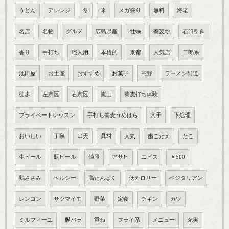
うどん
アレンジ
冬
米
メガ盛り
無料
海老
名店
名物
グルメ
広島県産
牡蠣
蕎麦粉
石臼引き
香り
手打ち
職人用
本格的
京都
人気店
二郎系
池田屋
お土産
おすすめ
お菓子
高野
ラーメン街道
徒歩
左京区
右京区
嵐山
蕎麦打ち体験
プライベートレッスン
手打ち蕎麦うめはら
穴子
下処理
おいしい
丁寧
串天
具材
人気
歯ごたえ
たこ
生ビール
瓶ビール
値段
アサヒ
エビス
￥500
鶏ささみ
ヘルシー
高たんぱく
低カロリー
ベジタリアン
レンコン
サツマイモ
野菜
定食
チキン
カツ
ミルフィーユ
豚バラ
重ね
フライ系
メニュー
充実