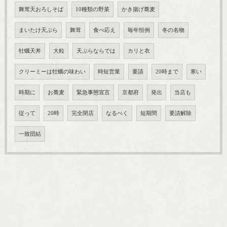
舞茸天おろしそば
10種類の野菜
かき揚げ蕎麦
まいたけ天ぷら
舞茸
食べ応え
毎年恒例
冬の名物
牡蠣天丼
大粒
天ぷらならでは
カリと衣
クリーミーは牡蠣の味わい
時短営業
要請
20時まで
寒い
時期に
お蕎麦
緊急事態宣言
京都府
発出
当店も
従って
20時
完全閉店
なるべく
短期間
要請解除
一致団結