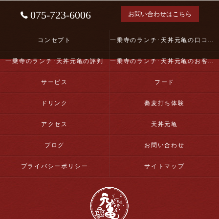
075-723-6006
お問い合わせはこちら
コンセプト
一乗寺のランチ･天丼元亀の口コミ情報
一乗寺のランチ･天丼元亀の評判
一乗寺のランチ･天丼元亀のお客様の声
サービス
フード
ドリンク
蕎麦打ち体験
アクセス
天丼元亀
ブログ
お問い合わせ
プライバシーポリシー
サイトマップ