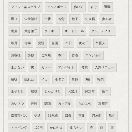
フィットネスクラブ
エルスポーツ
歩いて
すぐ
運動
帰り
栄養補給
一番
苦労
包丁
切り幅
参加者
蕎麦
焼き菓子
クッキー
オートミール
グルテンフリー
毎月
赤字
覚悟
企画
29日
肉の日
外国人
お客様
多数
ご来店
本日
香港
エンジョイ
まかない
肉
カレー
アルバイト
考案
人気メニュー
脇役
隠れた
イカ
ホタテ
白身
3種
梅肉
玉子とじ
酸味
しっかりと
お出汁
2020年
新年
あいさつ
体験
関西
カップル
うめはら
京都市
京都市バス
交通
31系統
四条
京阪
河原町
烏丸
トッピング
120円
かにかま
柔らかい
赤
雨
雪