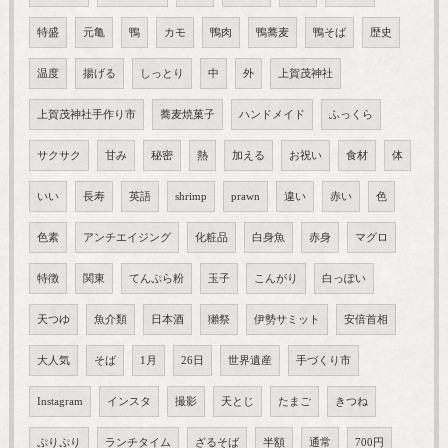
特盛
元亀
鴨
カモ
鴨肉
鴨蕎麦
鴨そば
歴史
温度
揚げる
しっとり
中
外
上賀茂神社
上賀茂神社手作り市
蕎麦焼菓子
ハンドメイド
ふっくら
サクサク
甘み
秘密
熱
加える
お祝い
食材
体
いい
長寿
英語
shrimp
prawn
違い
赤い
色
色素
アンチエイジング
化粧品
白身魚
赤身
マグロ
特徴
関東
てんぷら粉
玉子
こんがり
白っぽい
天つゆ
魚介類
日本酒
獺祭
伊勢サミット
安倍首相
大人気
そば
1月
26日
世界遺産
手づくり市
Instagram
インスタ
撮影
天とじ
たまご
きつね
ぷりぷり
ランチタイム
ざるそば
半額
通常
700円