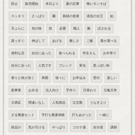
防止
販売開始
本日より
夏の定番
梅レモンそば
スッキリ
さっぱり
麺
新緑の使者
清流の女王
鮎
天ぷらに
旬の味
技
必要
職人
腕
試される
真っすぐ
伸ばして
あげる
難しさ
ご飯
量が選べる
便利な店
自分にあった
食べられる
学生さん
お年寄り
自分に合った
人気です
ブレンド
変化
黒っぽい粉
香りと味が深く
再開
徐々に
お申込み
受付
楽しい
新事業
お弁当
法人向け
手作り
日替わり
元亀天丼
大満足
間違いなし
人気商品
注文数
うなぎ上り
ざる蕎麦セット
手打ち蕎麦体験
打ちあがった
一緒に
絶品の
気が引ける
やっぱり
コロナ過
自分達
講師