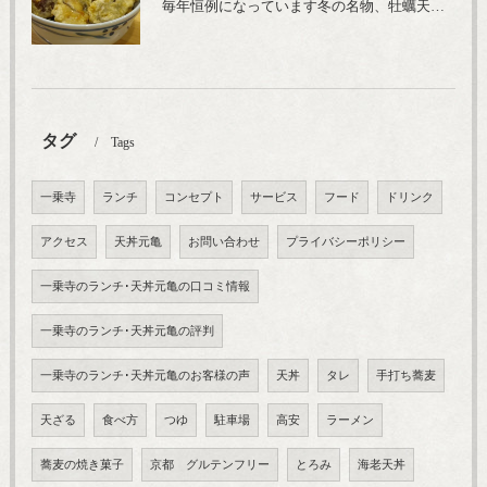
毎年恒例になっています冬の名物、牡蠣天丼が販売開始です、広島県産の大粒牡蠣を使用し天ぷらならではのカリと衣クリーミーな味わいをどうぞ
タグ
Tags
一乗寺
ランチ
コンセプト
サービス
フード
ドリンク
アクセス
天丼元亀
お問い合わせ
プライバシーポリシー
一乗寺のランチ･天丼元亀の口コミ情報
一乗寺のランチ･天丼元亀の評判
一乗寺のランチ･天丼元亀のお客様の声
天丼
タレ
手打ち蕎麦
天ざる
食べ方
つゆ
駐車場
高安
ラーメン
蕎麦の焼き菓子
京都 グルテンフリー
とろみ
海老天丼