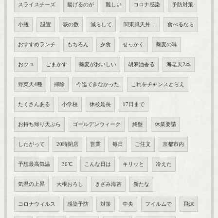
スライスチーズ
揚げるのが
難しい
コロナ感染
予防対策
小瓶
設置
咳の数
減らして
関東風天丼，
食べるなら
おすすめランチ
もちろん
夕食
せっかく
蕎麦の味
おツユ
ごまかす
蕎麦がおいしい
胡麻油香る
海老天2本
野菜天4種
掃除
今迄できなかった
これをチャンスとらえ
たくさんある
小学校
休校延長
17日まで
お持ち帰り天ぷら
ゴールデンウィーク
終盤
休業要請
したがって
20時閉店
営業
毎日
ご注文
京都市内
予想最高気温
30℃
こんな日は
キリッと
冷えた
気温の上昇
大根おろし
きざみ海苔
新たな
コロナウィルス
感染予防
対策
中央
フイルムで
飛沫