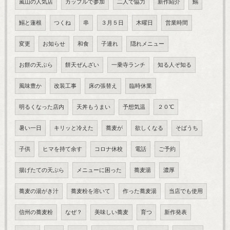
嵐山の人気店
カップルで参加
二人で協力
新作紹介
鰯
鰯と蓮根
つくね
串
３月５日
木曜日
営業時間
変更
お知らせ
和食
子連れ
隠れメニュー
お餅の天ぷら
餅天ぜんざい
一乗寺ランチ
知る人ぞ知る
風味豊か
改装工事
床の張替え
臨時休業
明るくなった店内
天丼もうまい
予想気温
２０℃
暑い一日
キリッと冷えた
蕎麦が
欲しくなる
そばうち
子供
ヒマを持て余す
コロナ休校
電話
ご予約
揚げたての天ぷら
メニューに困った
蕎麦湯
濃厚
蕎麦の湯がき汁
蕎麦粉を溶いて
作った蕎麦湯
当店でも使用
信州の蕎麦粉
なぜ？
美味しい蕎麦
育つ
新作発表