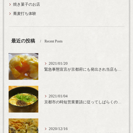
焼き菓子のお店
蕎麦打ち体験
最近の投稿
Recent Posts
2021/01/20
緊急事態宣言が京都府にも発出され当店も要請に従って20時完全閉店という形で営業なるべく短期間での要請解除へ一致団結です
2021/01/04
京都市の時短営業要請に従ってしばらくの間20時までの営業とさせていただいております。寒い時期には温かいお蕎麦がおすすめ
2020/12/16