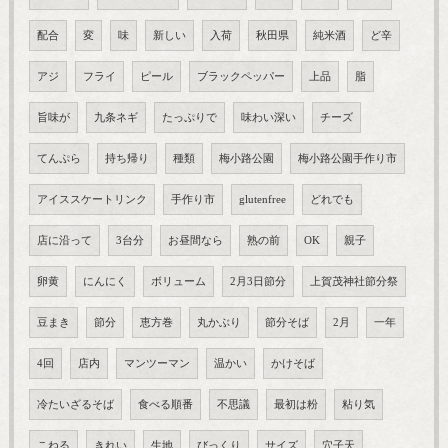
配合
変
味
新しい
入荷
秋田県
純米酒
ど辛
アジ
フライ
ピール
ブラックペッパー
上品
脂
旨味が
九条ネギ
たっぷりで
味わい深い
チーズ
てんぷら
持ち帰り
種類
梅小路公園
梅小路公園手作り市
アイススケートリンク
手作り市
glutenfree
どれでも
店に沿って
3台分
お昼間なら
熟の前
OK
親子
卵黄
にんにく
ボリューム
2月3日節分
上賀茂神社節分祭
豆まき
節分
恵方巻
丸かぶり
節分そば
2月
一年
4回
店内
マンツーマン
温かい
かけそば
冷たいざるそば
食べる順番
不思議
最初は粉
粘り気
こねる
きれい
生地
びっくり
サイズ
穴子天