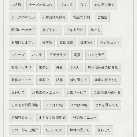
少人数
チーズの天ぷら
ブロック
なく
衣に溶け出す
チーズの味わい
天丼お持ち帰り
電話で予約
ご指定
時間に合わせて
揚げます。
できるだけ
熱々を
お届けします。
修学院
叡山電鉄
徒歩5分
お子様セット
シリーズ
ハム巻
玉子サラダ
異質
ハムと玉子
相性バッチリ
雨の日
外食
少ない
駐車場完備の飲食店
新作メニュー
考案中
試作
繰り返して
満足の仕上がり
近付いて
お蕎麦のメニュー
人気サービス
ご飯の量が選べる
しかも全部同価格
ミニは120g
メガは500g
どれを選んでも
追加料金なし
まもなく販売開始
秋の新メニュー
その一部をご紹介
たっぷりの
舞茸の天ぷら
合わせた