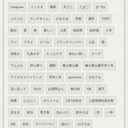
Instagram
インスタ
撮影
天とじ
たまご
きつね
ぷりぷり
ランチタイム
ざるそば
半額
通常
700円
配合
変
味
新しい
入荷
秋田県
純米酒
ど辛
アジ
フライ
ピール
ブラックペッパー
上品
脂
旨味が
九条ネギ
たっぷりで
味わい深い
チーズ
てんぷら
持ち帰り
種類
梅小路公園
梅小路公園手作り市
アイススケートリンク
手作り市
glutenfree
どれでも
店に沿って
3台分
お昼間なら
熟の前
OK
親子
卵黄
にんにく
ボリューム
2月3日節分
上賀茂神社節分祭
豆まき
節分
恵方巻
丸かぶり
節分そば
2月
一年
4回
店内
マンツーマン
温かい
かけそば