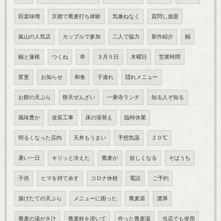
田楽味噌
京都で蕎麦打ち体験
気兼ねなく
質問し放題
嵐山の人気店
カップルで参加
二人で協力
新作紹介
鰯
鰯と蓮根
つくね
串
３月５日
木曜日
営業時間
変更
お知らせ
和食
子連れ
隠れメニュー
お餅の天ぷら
餅天ぜんざい
一乗寺ランチ
知る人ぞ知る
風味豊か
改装工事
床の張替え
臨時休業
明るくなった店内
天丼もうまい
予想気温
２０℃
暑い一日
キリッと冷えた
蕎麦が
欲しくなる
そばうち
子供
ヒマを持て余す
コロナ休校
電話
ご予約
揚げたての天ぷら
メニューに困った
蕎麦湯
濃厚
蕎麦の湯がき汁
蕎麦粉を溶いて
作った蕎麦湯
当店でも使用