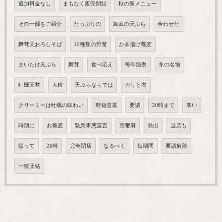
追加料金なし
まもなく販売開始
秋の新メニュー
その一部をご紹介
たっぷりの
舞茸の天ぷら
合わせた
舞茸天おろしそば
10種類の野菜
かき揚げ蕎麦
まいたけ天ぷら
舞茸
食べ応え
毎年恒例
冬の名物
牡蠣天丼
大粒
天ぷらならでは
カリと衣
クリーミーは牡蠣の味わい
時短営業
要請
20時まで
寒い
時期に
お蕎麦
緊急事態宣言
京都府
発出
当店も
従って
20時
完全閉店
なるべく
短期間
要請解除
一致団結