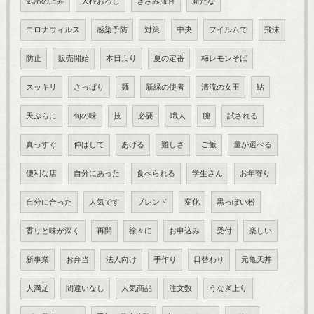
気温の上昇
大根おろし
きざみ海苔
新たな
コロナウィルス
感染予防
対策
中央
フイルムで
飛沫
防止
販売開始
本日より
夏の定番
梅レモンそば
スッキリ
さっぱり
麺
新緑の使者
清流の女王
鮎
天ぷらに
旬の味
技
必要
職人
腕
試される
真っすぐ
伸ばして
あげる
難しさ
ご飯
量が選べる
便利な店
自分にあった
食べられる
学生さん
お年寄り
自分に合った
人気です
ブレンド
変化
黒っぽい粉
香りと味が深く
再開
徐々に
お申込み
受付
楽しい
新事業
お弁当
法人向け
手作り
日替わり
元亀天丼
大満足
間違いなし
人気商品
注文数
うなぎ上り