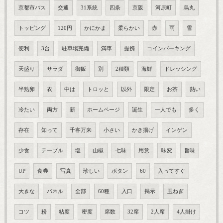
京都市バス
交通
31系統
四条
京阪
河原町
烏丸
トッピング
120円
かにかま
柔らかい
赤
雨
雪
便利
3台
駐車場完備
満車
提携
コインパーキング
天盛り
サラダ
御飯
別
2種類
海鮮
ドレッシング
半熟卵
衣
中は
トロッと
以外
限定
お茶
熱い
冷たい
両方
新
ホームページ
誕生
一人でも
多く
存在
知って
千客万来
小さい
かき揚げ
インゲン
少食
テーブル
塩
山椒
七味
用意
味変
旨味
UP
食券
写真
珍しい
ボタン
60
入ってすぐ
大きな
パネル
全部
60種
入口
掲示
玉ねぎ
コツ
粉
粘度
密度
席数
32席
2人席
4人掛け