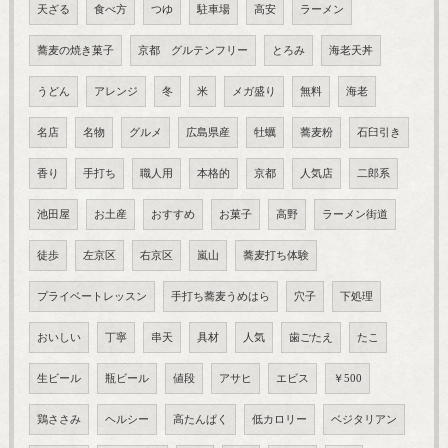
天ざる
食べ方
つゆ
駐車場
高安
ラーメン
蕎麦の焼き菓子
京都 グルテンフリー
とろみ
海老天丼
うどん
アレンジ
冬
米
メガ盛り
無料
海老
名店
名物
グルメ
広島県産
牡蠣
蕎麦粉
石臼引き
香り
手打ち
職人用
本格的
京都
人気店
二郎系
池田屋
お土産
おすすめ
お菓子
高野
ラーメン街道
徒歩
左京区
右京区
嵐山
蕎麦打ち体験
プライベートレッスン
手打ち蕎麦うめはら
穴子
下処理
おいしい
丁寧
串天
具材
人気
歯ごたえ
たこ
生ビール
瓶ビール
値段
アサヒ
エビス
￥500
鶏ささみ
ヘルシー
高たんぱく
低カロリー
ベジタリアン