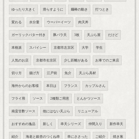
ゆったり大きく
滑らすように
麺棒の動き
打つとき
変わる
水分量
ウーバーイーツ
肉天丼
ガーリックバター付き
豚バラ天
3枚
天ぷら屋
だけど
本格派
スパイシー
京都市左京区
大学
学生
人気のお店
京都市右京区
少し距離がある
お車でのご来店
切り方
揚げ方
江戸前
魚介
天ぷら具材
海外からのお客様
本日は
フランス
カップルさん
フライ用
ソース
2種類ご用意
とんかつソース
南蛮甘酢ソース
他にはない天ぷら
リニューアル
おすすめの逸品
新しく
串天シリーズ
仲間入り
新作串天
紹介
海老と銀杏のつくね串
串にささった
ご紹介
焼き葱