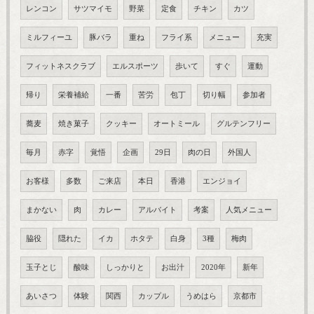
レンコン
サツマイモ
野菜
定食
チキン
カツ
ミルフィーユ
豚バラ
重ね
フライ系
メニュー
充実
フィットネスクラブ
エルスポーツ
歩いて
すぐ
運動
帰り
栄養補給
一番
苦労
包丁
切り幅
参加者
蕎麦
焼き菓子
クッキー
オートミール
グルテンフリー
毎月
赤字
覚悟
企画
29日
肉の日
外国人
お客様
多数
ご来店
本日
香港
エンジョイ
まかない
肉
カレー
アルバイト
考案
人気メニュー
脇役
隠れた
イカ
ホタテ
白身
3種
梅肉
玉子とじ
酸味
しっかりと
お出汁
2020年
新年
あいさつ
体験
関西
カップル
うめはら
京都市