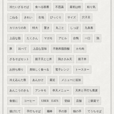
冷たいざるそば
食べる順番
不思議
最初は粉
粘り気
こねる
きれい
生地
びっくり
サイズ
穴子天
カリカリの衣
特大
驚き
丸ごと
しっぽ
九条葱
上品な脂
たくさん
マガモ
アヒル
合鴨
一口
鶏
豚
比べて
上品な旨味
不飽和脂肪酸
カモ肉
ざるそばセット
親子天とじ丼
鶏ささみ天
親子丼
お持ち帰り
美味しく食べる
電子レンジ
トースター
冷え込んだ夜
あんかけ
最近
メニューに追加
あんこうのきも
アンキモ
串天メニュー
天丼と手打ち蕎麦
食後に
コーヒー
UBER EATS
登録
店舗
ご家庭で
揚げたて
手打ちそば
麺棒
手の形
猫の手
てうちそば