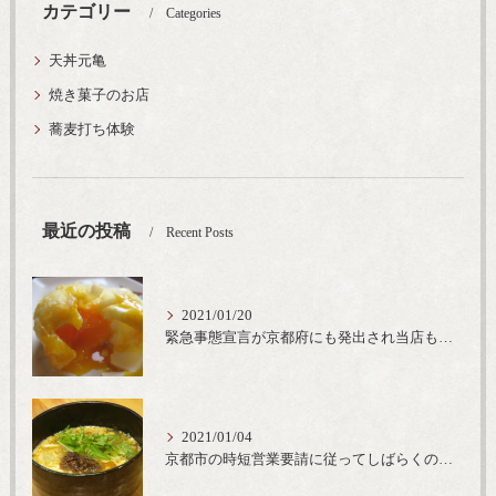
カテゴリー
Categories
天丼元亀
焼き菓子のお店
蕎麦打ち体験
最近の投稿
Recent Posts
2021/01/20
緊急事態宣言が京都府にも発出され当店も要請に従って20時完全閉店という形で営業なるべく短期間での要請解除へ一致団結です
2021/01/04
京都市の時短営業要請に従ってしばらくの間20時までの営業とさせていただいております。寒い時期には温かいお蕎麦がおすすめ