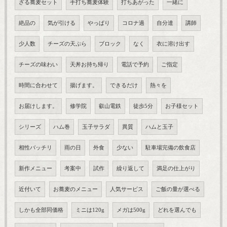
ざる蕎麦セット
手打ち蕎麦体験
打ちあがった
一緒に
絶品の
気が引ける
やっぱり
コロナ過
自分達
講師
少人数
チーズの天ぷら
ブロック
なく
衣に溶け出す
チーズの味わい
天丼お持ち帰り
電話で予約
ご指定
時間に合わせて
揚げます。
できるだけ
熱々を
お届けします。
修学院
叡山電鉄
徒歩5分
お子様セット
シリーズ
ハム巻
玉子サラダ
異質
ハムと玉子
相性バッチリ
雨の日
外食
少ない
駐車場完備の飲食店
新作メニュー
考案中
試作
繰り返して
満足の仕上がり
近付いて
お蕎麦のメニュー
人気サービス
ご飯の量が選べる
しかも全部同価格
ミニは120g
メガは500g
どれを選んでも