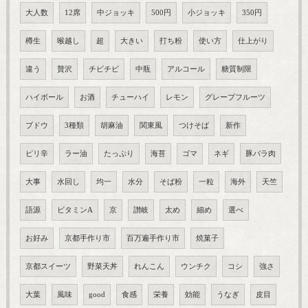
大人数
12席
中ジョッキ
500円
小ジョッキ
350円
樽生
喉越し
超
大きい
打ち粉
使い方
仕上がり
違う
贅沢
チビチビ
中瓶
アルコール
糖質制限
ハイボール
お酒
チューハイ
レモン
グレープフルーツ
ブドウ
3種類
胡麻油
関東風
つけそば
新作
ピリ辛
ラー油
たっぷり
海苔
ゴマ
ネギ
豚バラ肉
大事
水回し
均一
水分
そば粉
一粒
海外
天竺
語源
ビタミンA
京
讃岐
太め
細め
選べ
お好み
京都手作り市
百万遍手作り市
焼菓子
京都スイーツ
野菜天丼
れんこん
ウンチク
コシ
強さ
大葉
風味
good
食感
栄養
効能
うなぎ
皮目