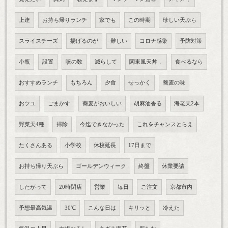
上達
お持ち帰りランチ
家でも
この時期
珍しい天ぷら
スライスチーズ
揚げるのが
難しい
コロナ感染
予防対策
小瓶
設置
咳の数
減らして
関東風天丼，
食べるなら
おすすめランチ
もちろん
夕食
せっかく
蕎麦の味
おツユ
ごまかす
蕎麦がおいしい
胡麻油香る
海老天2本
野菜天4種
掃除
今迄できなかった
これをチャンスとらえ
たくさんある
小学校
休校延長
17日まで
お持ち帰り天ぷら
ゴールデンウィーク
終盤
休業要請
したがって
20時閉店
営業
毎日
ご注文
京都市内
予想最高気温
30℃
こんな日は
キリッと
冷えた