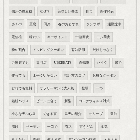
信州の蕎麦粉
なぜ？
美味しい蕎麦
育つ
新作発表
多くの
豆腐
田楽
春のおとずれ
タンポポ
通勤途中
電信柱
味わい
キーポイント
十割蕎麦
二八蕎麦
粉の割合
トッピングクーポン
有効活用
だけじゃなく
ご家庭でも
専門店
UBEREATS
自転車
バイク
家で
作っても
上手くいかない
揚げ方のコツ
お得なクーポン
どれでも無料
サラリーマンに大人気
登場
一つ
銀鮭ハラス
ビールに合う
新型
コロナウィルス対策
小さな天ぷら屋
できる事
串天の紹介
オリーブ
醤油
漬け
サーモン
一口で
有名
京うどん
本気
覚えたい
真剣
教えます
マンツーマン指導
メキメキ