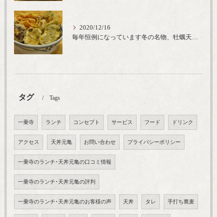
2020/12/16
毎年恒例になっています冬の名物、牡蠣天丼が販売開始です、広島県産の大粒牡蠣を使用し天ぷらならではのカリと衣クリーミーな味わいをどうぞ
タグ
Tags
一乗寺
ランチ
コンセプト
サービス
フード
ドリンク
アクセス
天丼元亀
お問い合わせ
プライバシーポリシー
一乗寺のランチ･天丼元亀の口コミ情報
一乗寺のランチ･天丼元亀の評判
一乗寺のランチ･天丼元亀のお客様の声
天丼
タレ
手打ち蕎麦