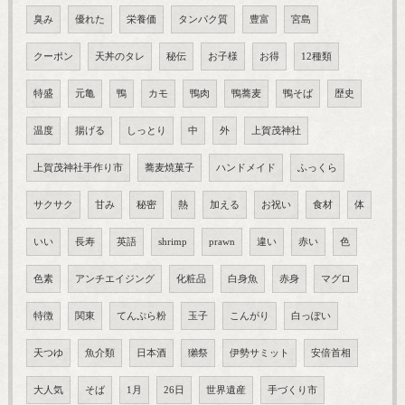
臭み
優れた
栄養価
タンパク質
豊富
宮島
クーポン
天丼のタレ
秘伝
お子様
お得
12種類
特盛
元亀
鴨
カモ
鴨肉
鴨蕎麦
鴨そば
歴史
温度
揚げる
しっとり
中
外
上賀茂神社
上賀茂神社手作り市
蕎麦焼菓子
ハンドメイド
ふっくら
サクサク
甘み
秘密
熱
加える
お祝い
食材
体
いい
長寿
英語
shrimp
prawn
違い
赤い
色
色素
アンチエイジング
化粧品
白身魚
赤身
マグロ
特徴
関東
てんぷら粉
玉子
こんがり
白っぽい
天つゆ
魚介類
日本酒
獺祭
伊勢サミット
安倍首相
大人気
そば
1月
26日
世界遺産
手づくり市