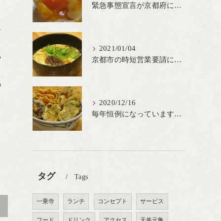
緊急事態宣言が京都府にも発出され当店も要請に従って20時完全閉店という形で営業なるべく短期間での要請解除へ一致団結です
す
さ
2021/01/04
や
京都市の時短営業要請に従ってしばらくの間20時までの営業とさせていただいております。寒い時期には温かいお蕎麦がおすすめ
て
の
2020/12/16
毎年恒例になっています冬の名物、牡蠣天丼が販売開始です、広島県産の大粒牡蠣を使用し天ぷらならではのカリと衣クリーミーな味わいをどうぞ
タグ
Tags
一乗寺
ランチ
コンセプト
サービス
>
フード
ドリンク
アクセス
天丼元亀