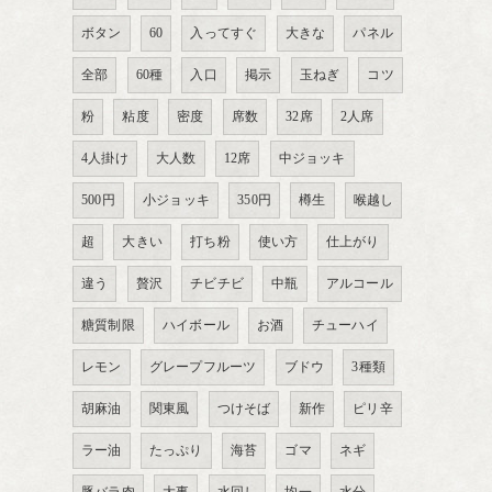
ボタン
60
入ってすぐ
大きな
パネル
全部
60種
入口
掲示
玉ねぎ
コツ
粉
粘度
密度
席数
32席
2人席
4人掛け
大人数
12席
中ジョッキ
500円
小ジョッキ
350円
樽生
喉越し
超
大きい
打ち粉
使い方
仕上がり
違う
贅沢
チビチビ
中瓶
アルコール
糖質制限
ハイボール
お酒
チューハイ
レモン
グレープフルーツ
ブドウ
3種類
胡麻油
関東風
つけそば
新作
ピリ辛
ラー油
たっぷり
海苔
ゴマ
ネギ