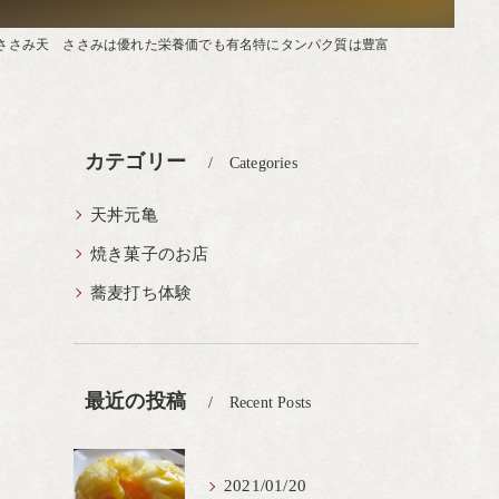
ささみ天 ささみは優れた栄養価でも有名特にタンパク質は豊富
カテゴリー
Categories
天丼元亀
焼き菓子のお店
蕎麦打ち体験
最近の投稿
Recent Posts
2021/01/20