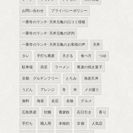
お問い合わせ
プライバシーポリシー
一乗寺のランチ･天丼元亀の口コミ情報
一乗寺のランチ･天丼元亀の評判
一乗寺のランチ･天丼元亀のお客様の声
天丼
タレ
手打ち蕎麦
天ざる
食べ方
つゆ
駐車場
高安
ラーメン
蕎麦の焼き菓子
京都 グルテンフリー
とろみ
海老天丼
うどん
アレンジ
冬
米
メガ盛り
無料
海老
名店
名物
グルメ
広島県産
牡蠣
蕎麦粉
石臼引き
香り
手打ち
職人用
本格的
京都
人気店