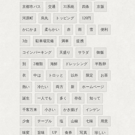
京都市バス
交通
31系統
四条
京阪
河原町
烏丸
トッピング
120円
かにかま
柔らかい
赤
雨
雪
便利
3台
駐車場完備
満車
提携
コインパーキング
天盛り
サラダ
御飯
別
2種類
海鮮
ドレッシング
半熟卵
衣
中は
トロッと
以外
限定
お茶
熱い
冷たい
両方
新
ホームページ
誕生
一人でも
多く
存在
知って
千客万来
小さい
かき揚げ
インゲン
少食
テーブル
塩
山椒
七味
用意
味変
旨味
UP
食券
写真
珍しい