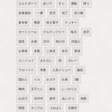
エルスポーツ
歩いて
すぐ
運動
帰り
栄養補給
一番
苦労
包丁
切り幅
参加者
蕎麦
焼き菓子
クッキー
オートミール
グルテンフリー
毎月
赤字
覚悟
企画
29日
肉の日
外国人
お客様
多数
ご来店
本日
香港
エンジョイ
まかない
肉
カレー
アルバイト
考案
人気メニュー
脇役
隠れた
イカ
ホタテ
白身
3種
梅肉
玉子とじ
酸味
しっかりと
お出汁
2020年
新年
あいさつ
体験
関西
カップル
うめはら
京都市