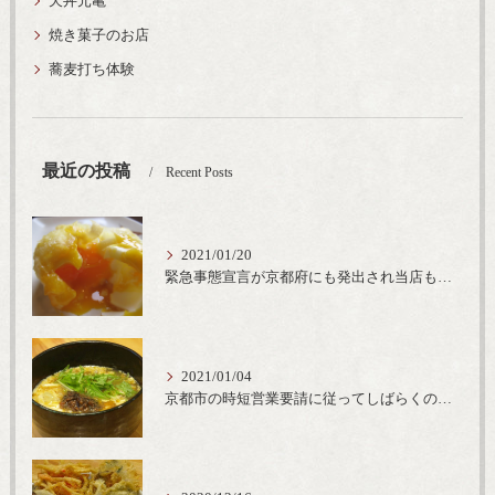
天丼元亀
焼き菓子のお店
蕎麦打ち体験
最近の投稿
Recent Posts
2021/01/20
緊急事態宣言が京都府にも発出され当店も要請に従って20時完全閉店という形で営業なるべく短期間での要請解除へ一致団結です
2021/01/04
京都市の時短営業要請に従ってしばらくの間20時までの営業とさせていただいております。寒い時期には温かいお蕎麦がおすすめ