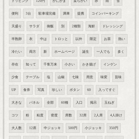
トッピング
120円
かにかま
柔らかい
赤
雨
雪
便利
3台
駐車場完備
満車
提携
コインパーキング
天盛り
サラダ
御飯
別
2種類
海鮮
ドレッシング
半熟卵
衣
中は
トロッと
以外
限定
お茶
熱い
冷たい
両方
新
ホームページ
誕生
一人でも
多く
存在
知って
千客万来
小さい
かき揚げ
インゲン
少食
テーブル
塩
山椒
七味
用意
味変
旨味
UP
食券
写真
珍しい
ボタン
60
入ってすぐ
大きな
パネル
全部
60種
入口
掲示
玉ねぎ
コツ
粉
粘度
密度
席数
32席
2人席
4人掛け
大人数
12席
中ジョッキ
500円
小ジョッキ
350円