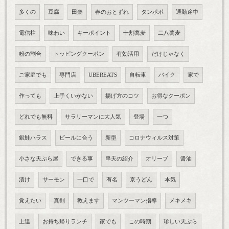
多くの
豆腐
田楽
春のおとずれ
タンポポ
通勤途中
電信柱
味わい
キーポイント
十割蕎麦
二八蕎麦
粉の割合
トッピングクーポン
有効活用
だけじゃなく
ご家庭でも
専門店
UBEREATS
自転車
バイク
家で
作っても
上手くいかない
揚げ方のコツ
お得なクーポン
どれでも無料
サラリーマンに大人気
登場
一つ
銀鮭ハラス
ビールに合う
新型
コロナウィルス対策
小さな天ぷら屋
できる事
串天の紹介
オリーブ
醤油
漬け
サーモン
一口で
有名
京うどん
本気
覚えたい
真剣
教えます
マンツーマン指導
メキメキ
上達
お持ち帰りランチ
家でも
この時期
珍しい天ぷら