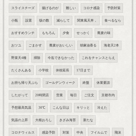
スライスチーズ
揚げるのが
難しい
コロナ感染
予防対策
小瓶
設置
咳の数
減らして
関東風天丼，
食べるなら
おすすめランチ
もちろん
夕食
せっかく
蕎麦の味
おツユ
ごまかす
蕎麦がおいしい
胡麻油香る
海老天2本
野菜天4種
掃除
今迄できなかった
これをチャンスとらえ
たくさんある
小学校
休校延長
17日まで
お持ち帰り天ぷら
ゴールデンウィーク
終盤
休業要請
したがって
20時閉店
営業
毎日
ご注文
京都市内
予想最高気温
30℃
こんな日は
キリッと
冷えた
気温の上昇
大根おろし
きざみ海苔
新たな
コロナウィルス
感染予防
対策
中央
フイルムで
飛沫