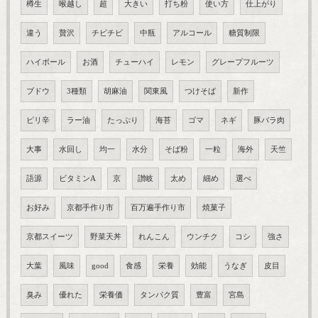
樽生
喉越し
超
大きい
打ち粉
使い方
仕上がり
違う
贅沢
チビチビ
中瓶
アルコール
糖質制限
ハイボール
お酒
チューハイ
レモン
グレープフルーツ
ブドウ
3種類
胡麻油
関東風
つけそば
新作
ピリ辛
ラー油
たっぷり
海苔
ゴマ
ネギ
豚バラ肉
大事
水回し
均一
水分
そば粉
一粒
海外
天竺
語源
ビタミンA
京
讃岐
太め
細め
選べ
お好み
京都手作り市
百万遍手作り市
焼菓子
京都スイーツ
野菜天丼
れんこん
ウンチク
コシ
強さ
大葉
風味
good
食感
栄養
効能
うなぎ
皮目
臭み
優れた
栄養価
タンパク質
豊富
宮島