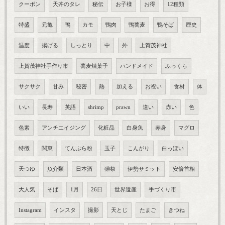
クーポン
天丼のタレ
秘伝
お子様
お得
12種類
特盛
元亀
鴨
カモ
鴨肉
鴨蕎麦
鴨そば
歴史
温度
揚げる
しっとり
中
外
上賀茂神社
上賀茂神社手作り市
蕎麦焼菓子
ハンドメイド
ふっくら
サクサク
甘み
秘密
熱
加える
お祝い
食材
体
いい
長寿
英語
shrimp
prawn
違い
赤い
色
色素
アンチエイジング
化粧品
白身魚
赤身
マグロ
特徴
関東
てんぷら粉
玉子
こんがり
白っぽい
天つゆ
魚介類
日本酒
獺祭
伊勢サミット
安倍首相
大人気
そば
1月
26日
世界遺産
手づくり市
Instagram
インスタ
撮影
天とじ
たまご
きつね