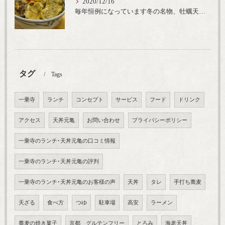
2020/12/16
毎年恒例になっています冬の名物、牡蠣天丼が販売開始です、広島県産の大粒牡蠣を使用し天ぷらならではのカリと衣クリーミーな味わいをどうぞ
タグ
Tags
一乗寺
ランチ
コンセプト
サービス
フード
ドリンク
アクセス
天丼元亀
お問い合わせ
プライバシーポリシー
一乗寺のランチ･天丼元亀の口コミ情報
一乗寺のランチ･天丼元亀の評判
一乗寺のランチ･天丼元亀のお客様の声
天丼
タレ
手打ち蕎麦
天ざる
食べ方
つゆ
駐車場
高安
ラーメン
蕎麦の焼き菓子
京都 グルテンフリー
とろみ
海老天丼