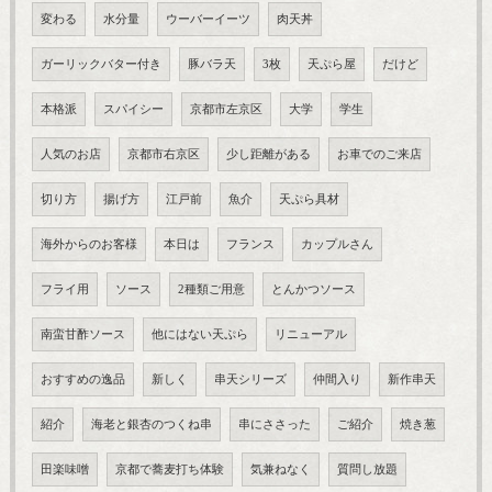
変わる
水分量
ウーバーイーツ
肉天丼
ガーリックバター付き
豚バラ天
3枚
天ぷら屋
だけど
本格派
スパイシー
京都市左京区
大学
学生
人気のお店
京都市右京区
少し距離がある
お車でのご来店
切り方
揚げ方
江戸前
魚介
天ぷら具材
海外からのお客様
本日は
フランス
カップルさん
フライ用
ソース
2種類ご用意
とんかつソース
南蛮甘酢ソース
他にはない天ぷら
リニューアル
おすすめの逸品
新しく
串天シリーズ
仲間入り
新作串天
紹介
海老と銀杏のつくね串
串にささった
ご紹介
焼き葱
田楽味噌
京都で蕎麦打ち体験
気兼ねなく
質問し放題