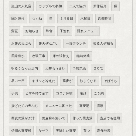
嵐山の人気店
カップルで参加
二人で協力
新作紹介
鰯
鰯と蓮根
つくね
串
３月５日
木曜日
営業時間
変更
お知らせ
和食
子連れ
隠れメニュー
お餅の天ぷら
餅天ぜんざい
一乗寺ランチ
知る人ぞ知る
風味豊か
改装工事
床の張替え
臨時休業
明るくなった店内
天丼もうまい
予想気温
２０℃
暑い一日
キリッと冷えた
蕎麦が
欲しくなる
そばうち
子供
ヒマを持て余す
コロナ休校
電話
ご予約
揚げたての天ぷら
メニューに困った
蕎麦湯
濃厚
蕎麦の湯がき汁
蕎麦粉を溶いて
作った蕎麦湯
当店でも使用
信州の蕎麦粉
なぜ？
美味しい蕎麦
育つ
新作発表