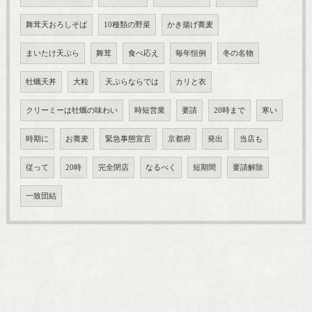
舞茸天おろしそば
10種類の野菜
かき揚げ蕎麦
まいたけ天ぷら
舞茸
食べ応え
毎年恒例
冬の名物
牡蠣天丼
大粒
天ぷらならでは
カリと衣
クリーミーは牡蠣の味わい
時短営業
要請
20時まで
寒い
時期に
お蕎麦
緊急事態宣言
京都府
発出
当店も
従って
20時
完全閉店
なるべく
短期間
要請解除
一致団結