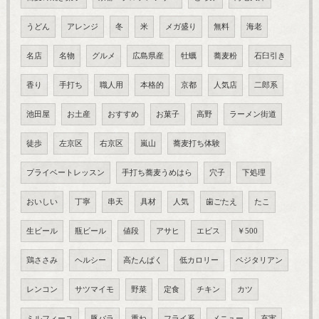
うどん
アレンジ
冬
米
メガ盛り
無料
海老
名店
名物
グルメ
広島県産
牡蠣
蕎麦粉
石臼引き
香り
手打ち
職人用
本格的
京都
人気店
二郎系
池田屋
お土産
おすすめ
お菓子
高野
ラーメン街道
徒歩
左京区
右京区
嵐山
蕎麦打ち体験
プライベートレッスン
手打ち蕎麦うめはら
穴子
下処理
おいしい
丁寧
串天
具材
人気
歯ごたえ
たこ
生ビール
瓶ビール
値段
アサヒ
エビス
￥500
鶏ささみ
ヘルシー
高たんぱく
低カロリー
ベジタリアン
レンコン
サツマイモ
野菜
定食
チキン
カツ
ミルフィーユ
豚バラ
重ね
フライ系
メニュー
充実