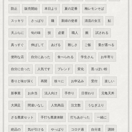
防止
販売開始
本日より
夏の定番
梅レモンそば
スッキリ
さっぱり
麺
新緑の使者
清流の女王
鮎
天ぷらに
旬の味
技
必要
職人
腕
試される
真っすぐ
伸ばして
あげる
難しさ
ご飯
量が選べる
便利な店
自分にあった
食べられる
学生さん
お年寄り
自分に合った
人気です
ブレンド
変化
黒っぽい粉
香りと味が深く
再開
徐々に
お申込み
受付
楽しい
新事業
お弁当
法人向け
手作り
日替わり
元亀天丼
大満足
間違いなし
人気商品
注文数
うなぎ上り
ざる蕎麦セット
手打ち蕎麦体験
打ちあがった
一緒に
絶品の
気が引ける
やっぱり
コロナ過
自分達
講師