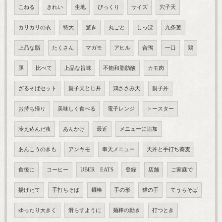
こねる
きれい
生地
びっくり
サイズ
穴子天
カリカリの衣
特大
驚き
丸ごと
しっぽ
九条葱
上品な脂
たくさん
マガモ
アヒル
合鴨
一口
鶏
豚
比べて
上品な旨味
不飽和脂肪酸
カモ肉
ざるそばセット
親子天とじ丼
鶏ささみ天
親子丼
お持ち帰り
美味しく食べる
電子レンジ
トースター
冷え込んだ夜
あんかけ
最近
メニューに追加
あんこうのきも
アンキモ
串天メニュー
天丼と手打ち蕎麦
食後に
コーヒー
UBER EATS
登録
店舗
ご家庭で
揚げたて
手打ちそば
麺棒
手の形
猫の手
てうちそば
ゆったり大きく
滑らすように
麺棒の動き
打つとき