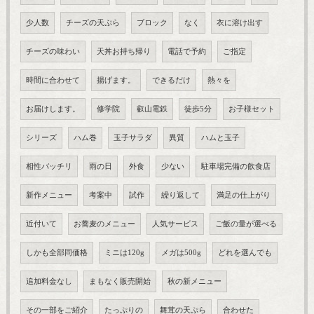
少人数
チーズの天ぷら
ブロック
なく
衣に溶け出す
チーズの味わい
天丼お持ち帰り
電話で予約
ご指定
時間に合わせて
揚げます。
できるだけ
熱々を
お届けします。
修学院
叡山電鉄
徒歩5分
お子様セット
シリーズ
ハム巻
玉子サラダ
異質
ハムと玉子
相性バッチリ
雨の日
外食
少ない
駐車場完備の飲食店
新作メニュー
考案中
試作
繰り返して
満足の仕上がり
近付いて
お蕎麦のメニュー
人気サービス
ご飯の量が選べる
しかも全部同価格
ミニは120g
メガは500g
どれを選んでも
追加料金なし
まもなく販売開始
秋の新メニュー
その一部をご紹介
たっぷりの
舞茸の天ぷら
合わせた