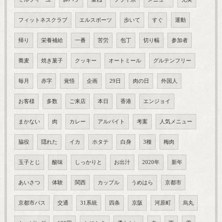
フィットネスクラブ
エルスポーツ
歩いて
すぐ
運動
帰り
栄養補給
一番
苦労
包丁
切り幅
参加者
蕎麦
焼き菓子
クッキー
オートミール
グルテンフリー
毎月
赤字
覚悟
企画
29日
肉の日
外国人
お客様
多数
ご来店
本日
香港
エンジョイ
まかない
肉
カレー
アルバイト
考案
人気メニュー
脇役
隠れた
イカ
ホタテ
白身
3種
梅肉
玉子とじ
酸味
しっかりと
お出汁
2020年
新年
あいさつ
体験
関西
カップル
うめはら
京都市
京都市バス
交通
31系統
四条
京阪
河原町
烏丸