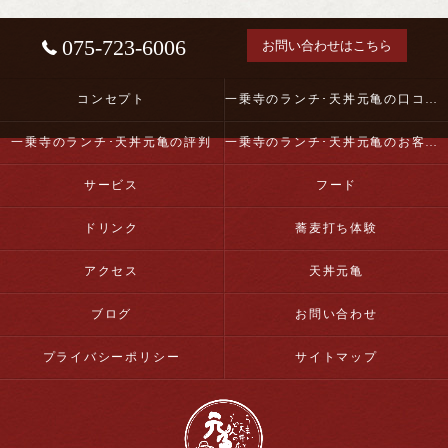
075-723-6006
お問い合わせはこちら
コンセプト
一乗寺のランチ･天丼元亀の口コミ情報
一乗寺のランチ･天丼元亀の評判
一乗寺のランチ･天丼元亀のお客様の声
サービス
フード
ドリンク
蕎麦打ち体験
アクセス
天丼元亀
ブログ
お問い合わせ
プライバシーポリシー
サイトマップ