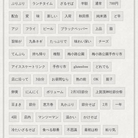
ぷりぷり
ランチタイム
ざるそば
半額
通常
700円
配合
変
味
新しい
入荷
秋田県
純米酒
ど辛
アジ
フライ
ピール
ブラックペッパー
上品
脂
旨味が
九条ネギ
たっぷりで
味わい深い
チーズ
てんぷら
持ち帰り
種類
梅小路公園
梅小路公園手作り市
アイススケートリンク
手作り市
glutenfree
どれでも
店に沿って
3台分
お昼間なら
熟の前
OK
親子
卵黄
にんにく
ボリューム
2月3日節分
上賀茂神社節分祭
豆まき
節分
恵方巻
丸かぶり
節分そば
2月
一年
4回
店内
マンツーマン
温かい
かけそば
冷たいざるそば
食べる順番
不思議
最初は粉
粘り気