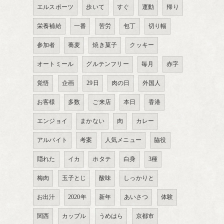
エルスポーツ
歩いて
すぐ
運動
帰り
栄養補給
一番
苦労
包丁
切り幅
参加者
蕎麦
焼き菓子
クッキー
オートミール
グルテンフリー
毎月
赤字
覚悟
企画
29日
肉の日
外国人
お客様
多数
ご来店
本日
香港
エンジョイ
まかない
肉
カレー
アルバイト
考案
人気メニュー
脇役
隠れた
イカ
ホタテ
白身
3種
梅肉
玉子とじ
酸味
しっかりと
お出汁
2020年
新年
あいさつ
体験
関西
カップル
うめはら
京都市