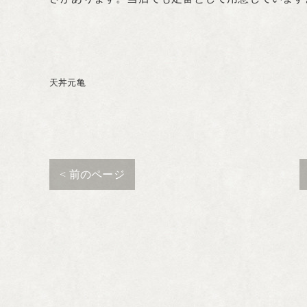
天丼元亀
< 前のページ