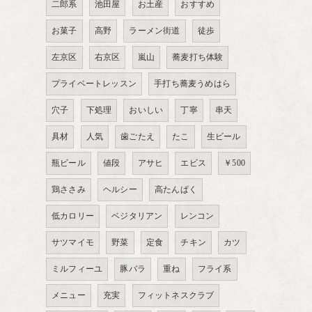
二郎系
池田屋
お土産
おすすめ
お菓子
高野
ラーメン街道
徒歩
左京区
右京区
嵐山
蕎麦打ち体験
プライベートレッスン
手打ち蕎麦うめはら
穴子
下処理
おいしい
丁寧
串天
具材
人気
歯ごたえ
たこ
生ビール
瓶ビール
値段
アサヒ
エビス
￥500
鶏ささみ
ヘルシー
高たんぱく
低カロリー
ベジタリアン
レンコン
サツマイモ
野菜
定食
チキン
カツ
ミルフィーユ
豚バラ
重ね
フライ系
メニュー
充実
フィットネスクラブ