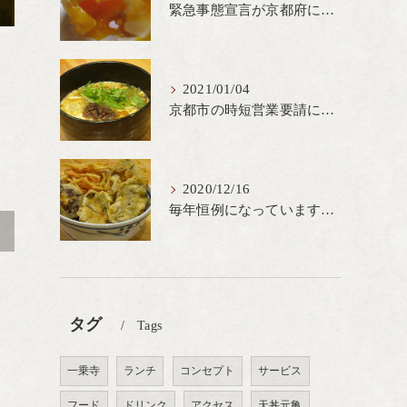
緊急事態宣言が京都府にも発出され当店も要請に従って20時完全閉店という形で営業なるべく短期間での要請解除へ一致団結です
2021/01/04
京都市の時短営業要請に従ってしばらくの間20時までの営業とさせていただいております。寒い時期には温かいお蕎麦がおすすめ
2020/12/16
毎年恒例になっています冬の名物、牡蠣天丼が販売開始です、広島県産の大粒牡蠣を使用し天ぷらならではのカリと衣クリーミーな味わいをどうぞ
>
タグ
Tags
一乗寺
ランチ
コンセプト
サービス
フード
ドリンク
アクセス
天丼元亀