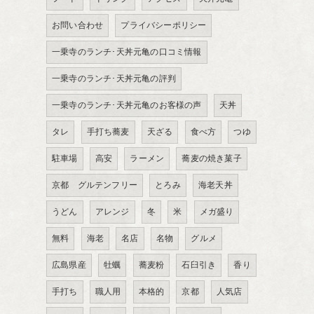
お問い合わせ
プライバシーポリシー
一乗寺のランチ･天丼元亀の口コミ情報
一乗寺のランチ･天丼元亀の評判
一乗寺のランチ･天丼元亀のお客様の声
天丼
タレ
手打ち蕎麦
天ざる
食べ方
つゆ
駐車場
高安
ラーメン
蕎麦の焼き菓子
京都 グルテンフリー
とろみ
海老天丼
うどん
アレンジ
冬
米
メガ盛り
無料
海老
名店
名物
グルメ
広島県産
牡蠣
蕎麦粉
石臼引き
香り
手打ち
職人用
本格的
京都
人気店