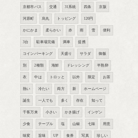
京都市バス
交通
31系統
四条
京阪
河原町
烏丸
トッピング
120円
かにかま
柔らかい
赤
雨
雪
便利
3台
駐車場完備
満車
提携
コインパーキング
天盛り
サラダ
御飯
別
2種類
海鮮
ドレッシング
半熟卵
衣
中は
トロッと
以外
限定
お茶
熱い
冷たい
両方
新
ホームページ
誕生
一人でも
多く
存在
知って
千客万来
小さい
かき揚げ
インゲン
少食
テーブル
塩
山椒
七味
用意
味変
旨味
UP
食券
写真
珍しい