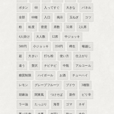
ボタン
60
入ってすぐ
大きな
パネル
全部
60種
入口
掲示
玉ねぎ
コツ
粉
粘度
密度
席数
32席
2人席
4人掛け
大人数
12席
中ジョッキ
500円
小ジョッキ
350円
樽生
喉越し
超
大きい
打ち粉
使い方
仕上がり
違う
贅沢
チビチビ
中瓶
アルコール
糖質制限
ハイボール
お酒
チューハイ
レモン
グレープフルーツ
ブドウ
3種類
胡麻油
関東風
つけそば
新作
ピリ辛
ラー油
たっぷり
海苔
ゴマ
ネギ