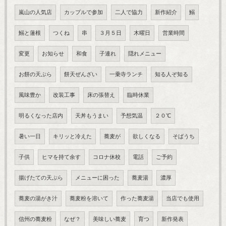
嵐山の人気店
カップルで参加
二人で協力
新作紹介
鰯
鰯と蓮根
つくね
串
３月５日
木曜日
営業時間
変更
お知らせ
和食
子連れ
隠れメニュー
お餅の天ぷら
餅天ぜんざい
一乗寺ランチ
知る人ぞ知る
風味豊か
改装工事
床の張替え
臨時休業
明るくなった店内
天丼もうまい
予想気温
２０℃
暑い一日
キリッと冷えた
蕎麦が
欲しくなる
そばうち
子供
ヒマを持て余す
コロナ休校
電話
ご予約
揚げたての天ぷら
メニューに困った
蕎麦湯
濃厚
蕎麦の湯がき汁
蕎麦粉を溶いて
作った蕎麦湯
当店でも使用
信州の蕎麦粉
なぜ？
美味しい蕎麦
育つ
新作発表