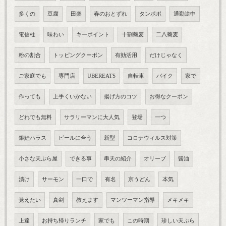
多くの
豆腐
田楽
春のおとずれ
タンポポ
通勤途中
電信柱
味わい
キーポイント
十割蕎麦
二八蕎麦
粉の割合
トッピングクーポン
有効活用
だけじゃなく
ご家庭でも
専門店
UBEREATS
自転車
バイク
家で
作っても
上手くいかない
揚げ方のコツ
お得なクーポン
どれでも無料
サラリーマンに大人気
登場
一つ
銀鮭ハラス
ビールに合う
新型
コロナウィルス対策
小さな天ぷら屋
できる事
串天の紹介
オリーブ
醤油
漬け
サーモン
一口で
有名
京うどん
本気
覚えたい
真剣
教えます
マンツーマン指導
メキメキ
上達
お持ち帰りランチ
家でも
この時期
珍しい天ぷら