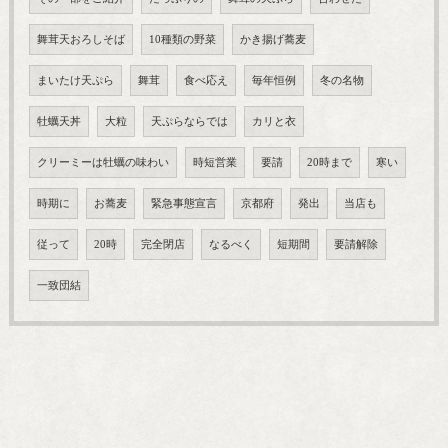
舞茸天おろしそば
10種類の野菜
かき揚げ蕎麦
まいたけ天ぷら
舞茸
食べ応え
毎年恒例
冬の名物
牡蠣天丼
大粒
天ぷらならでは
カリと衣
クリーミーは牡蠣の味わい
時短営業
要請
20時まで
寒い
時期に
お蕎麦
緊急事態宣言
京都府
発出
当店も
従って
20時
完全閉店
なるべく
短期間
要請解除
一致団結