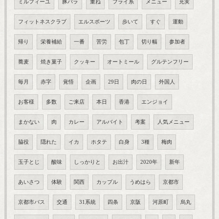
ミルフィーユ
豚バラ
重ね
フライ系
メニュー
充実
フィットネスクラブ
エルスポーツ
歩いて
すぐ
運動
帰り
栄養補給
一番
苦労
包丁
切り幅
参加者
蕎麦
焼き菓子
クッキー
オートミール
グルテンフリー
毎月
赤字
覚悟
企画
29日
肉の日
外国人
お客様
多数
ご来店
本日
香港
エンジョイ
まかない
肉
カレー
アルバイト
考案
人気メニュー
脇役
隠れた
イカ
ホタテ
白身
3種
梅肉
玉子とじ
酸味
しっかりと
お出汁
2020年
新年
あいさつ
体験
関西
カップル
うめはら
京都市
京都市バス
交通
31系統
四条
京阪
河原町
烏丸