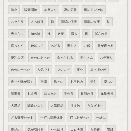
防止
販売開始
本日より
夏の定番
梅レモンそば
スッキリ
さっぱり
麺
新緑の使者
清流の女王
鮎
天ぷらに
旬の味
技
必要
職人
腕
試される
真っすぐ
伸ばして
あげる
難しさ
ご飯
量が選べる
便利な店
自分にあった
食べられる
学生さん
お年寄り
自分に合った
人気です
ブレンド
変化
黒っぽい粉
香りと味が深く
再開
徐々に
お申込み
受付
楽しい
新事業
お弁当
法人向け
手作り
日替わり
元亀天丼
大満足
間違いなし
人気商品
注文数
うなぎ上り
ざる蕎麦セット
手打ち蕎麦体験
打ちあがった
一緒に
絶品の
気が引ける
やっぱり
コロナ過
自分達
講師