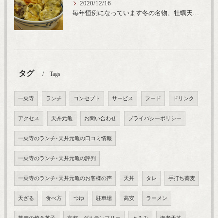
2020/12/16
毎年恒例になっています冬の名物、牡蠣天丼が販売開始です、広島県産の大粒牡蠣を使用し天ぷらならではのカリと衣クリーミーな味わいをどうぞ
タグ
Tags
一乗寺
ランチ
コンセプト
サービス
フード
ドリンク
アクセス
天丼元亀
お問い合わせ
プライバシーポリシー
一乗寺のランチ･天丼元亀の口コミ情報
一乗寺のランチ･天丼元亀の評判
一乗寺のランチ･天丼元亀のお客様の声
天丼
タレ
手打ち蕎麦
天ざる
食べ方
つゆ
駐車場
高安
ラーメン