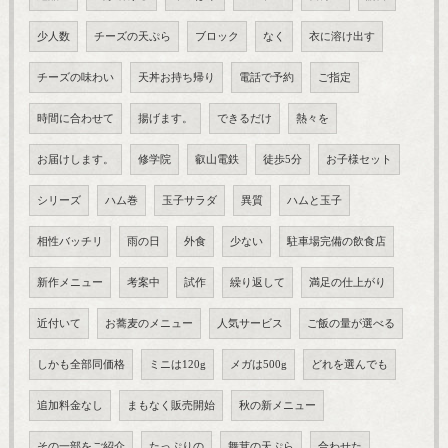
少人数
チーズの天ぷら
ブロック
なく
衣に溶け出す
チーズの味わい
天丼お持ち帰り
電話で予約
ご指定
時間に合わせて
揚げます。
できるだけ
熱々を
お届けします。
修学院
叡山電鉄
徒歩5分
お子様セット
シリーズ
ハム巻
玉子サラダ
異質
ハムと玉子
相性バッチリ
雨の日
外食
少ない
駐車場完備の飲食店
新作メニュー
考案中
試作
繰り返して
満足の仕上がり
近付いて
お蕎麦のメニュー
人気サービス
ご飯の量が選べる
しかも全部同価格
ミニは120g
メガは500g
どれを選んでも
追加料金なし
まもなく販売開始
秋の新メニュー
その一部をご紹介
たっぷりの
舞茸の天ぷら
合わせた