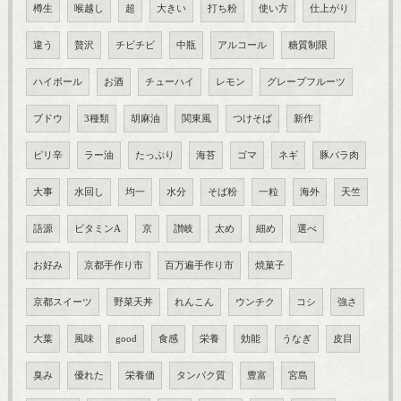
樽生
喉越し
超
大きい
打ち粉
使い方
仕上がり
違う
贅沢
チビチビ
中瓶
アルコール
糖質制限
ハイボール
お酒
チューハイ
レモン
グレープフルーツ
ブドウ
3種類
胡麻油
関東風
つけそば
新作
ピリ辛
ラー油
たっぷり
海苔
ゴマ
ネギ
豚バラ肉
大事
水回し
均一
水分
そば粉
一粒
海外
天竺
語源
ビタミンA
京
讃岐
太め
細め
選べ
お好み
京都手作り市
百万遍手作り市
焼菓子
京都スイーツ
野菜天丼
れんこん
ウンチク
コシ
強さ
大葉
風味
good
食感
栄養
効能
うなぎ
皮目
臭み
優れた
栄養価
タンパク質
豊富
宮島