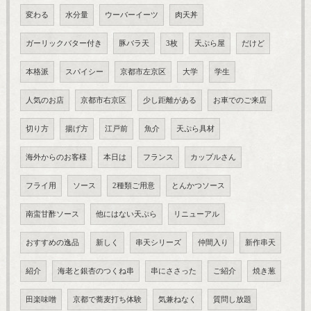
変わる
水分量
ウーバーイーツ
肉天丼
ガーリックバター付き
豚バラ天
3枚
天ぷら屋
だけど
本格派
スパイシー
京都市左京区
大学
学生
人気のお店
京都市右京区
少し距離がある
お車でのご来店
切り方
揚げ方
江戸前
魚介
天ぷら具材
海外からのお客様
本日は
フランス
カップルさん
フライ用
ソース
2種類ご用意
とんかつソース
南蛮甘酢ソース
他にはない天ぷら
リニューアル
おすすめの逸品
新しく
串天シリーズ
仲間入り
新作串天
紹介
海老と銀杏のつくね串
串にささった
ご紹介
焼き葱
田楽味噌
京都で蕎麦打ち体験
気兼ねなく
質問し放題