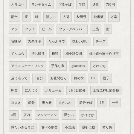
ぷりぷり
ランチタイム
ざるそば
半額
通常
700円
配合
変
味
新しい
入荷
秋田県
純米酒
ど辛
アジ
フライ
ピール
ブラックペッパー
上品
脂
旨味が
九条ネギ
たっぷりで
味わい深い
チーズ
てんぷら
持ち帰り
種類
梅小路公園
梅小路公園手作り市
アイススケートリンク
手作り市
glutenfree
どれでも
店に沿って
3台分
お昼間なら
熟の前
OK
親子
卵黄
にんにく
ボリューム
2月3日節分
上賀茂神社節分祭
豆まき
節分
恵方巻
丸かぶり
節分そば
2月
一年
4回
店内
マンツーマン
温かい
かけそば
冷たいざるそば
食べる順番
不思議
最初は粉
粘り気