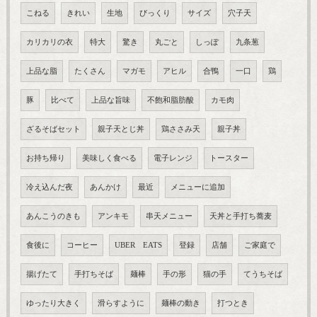
こねる
きれい
生地
びっくり
サイズ
穴子天
カリカリの衣
特大
驚き
丸ごと
しっぽ
九条葱
上品な脂
たくさん
マガモ
アヒル
合鴨
一口
鶏
豚
比べて
上品な旨味
不飽和脂肪酸
カモ肉
ざるそばセット
親子天とじ丼
鶏ささみ天
親子丼
お持ち帰り
美味しく食べる
電子レンジ
トースター
冷え込んだ夜
あんかけ
最近
メニューに追加
あんこうのきも
アンキモ
串天メニュー
天丼と手打ち蕎麦
食後に
コーヒー
UBER EATS
登録
店舗
ご家庭で
揚げたて
手打ちそば
麺棒
手の形
猫の手
てうちそば
ゆったり大きく
滑らすように
麺棒の動き
打つとき