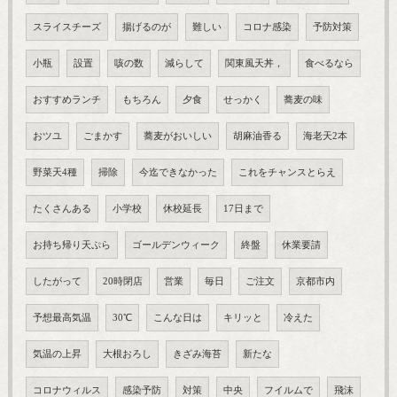
スライスチーズ
揚げるのが
難しい
コロナ感染
予防対策
小瓶
設置
咳の数
減らして
関東風天丼，
食べるなら
おすすめランチ
もちろん
夕食
せっかく
蕎麦の味
おツユ
ごまかす
蕎麦がおいしい
胡麻油香る
海老天2本
野菜天4種
掃除
今迄できなかった
これをチャンスとらえ
たくさんある
小学校
休校延長
17日まで
お持ち帰り天ぷら
ゴールデンウィーク
終盤
休業要請
したがって
20時閉店
営業
毎日
ご注文
京都市内
予想最高気温
30℃
こんな日は
キリッと
冷えた
気温の上昇
大根おろし
きざみ海苔
新たな
コロナウィルス
感染予防
対策
中央
フイルムで
飛沫