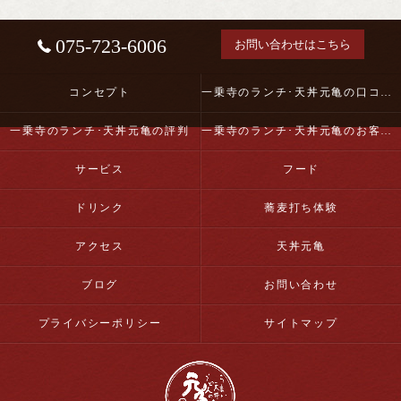
075-723-6006
お問い合わせはこちら
コンセプト
一乗寺のランチ･天丼元亀の口コミ情報
一乗寺のランチ･天丼元亀の評判
一乗寺のランチ･天丼元亀のお客様の声
サービス
フード
ドリンク
蕎麦打ち体験
アクセス
天丼元亀
ブログ
お問い合わせ
プライバシーポリシー
サイトマップ