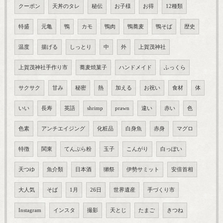
クーポン
天丼のタレ
秘伝
お子様
お得
12種類
特盛
元亀
鴨
カモ
鴨肉
鴨蕎麦
鴨そば
歴史
温度
揚げる
しっとり
中
外
上賀茂神社
上賀茂神社手作り市
蕎麦焼菓子
ハンドメイド
ふっくら
サクサク
甘み
秘密
熱
加える
お祝い
食材
体
いい
長寿
英語
shrimp
prawn
違い
赤い
色
色素
アンチエイジング
化粧品
白身魚
赤身
マグロ
特徴
関東
てんぷら粉
玉子
こんがり
白っぽい
天つゆ
魚介類
日本酒
獺祭
伊勢サミット
安倍首相
大人気
そば
1月
26日
世界遺産
手づくり市
Instagram
インスタ
撮影
天とじ
たまご
きつね