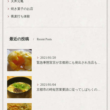
天丼元亀
焼き菓子のお店
蕎麦打ち体験
最近の投稿
Recent Posts
2021/01/20
緊急事態宣言が京都府にも発出され当店も要請に従って20時完全閉店という形で営業なるべく短期間での要請解除へ一致団結です
2021/01/04
京都市の時短営業要請に従ってしばらくの間20時までの営業とさせていただいております。寒い時期には温かいお蕎麦がおすすめ