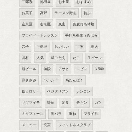
二郎系
池田屋
お土産
おすすめ
お菓子
高野
ラーメン街道
徒歩
左京区
右京区
嵐山
蕎麦打ち体験
プライベートレッスン
手打ち蕎麦うめはら
穴子
下処理
おいしい
丁寧
串天
具材
人気
歯ごたえ
たこ
生ビール
瓶ビール
値段
アサヒ
エビス
￥500
鶏ささみ
ヘルシー
高たんぱく
低カロリー
ベジタリアン
レンコン
サツマイモ
野菜
定食
チキン
カツ
ミルフィーユ
豚バラ
重ね
フライ系
メニュー
充実
フィットネスクラブ