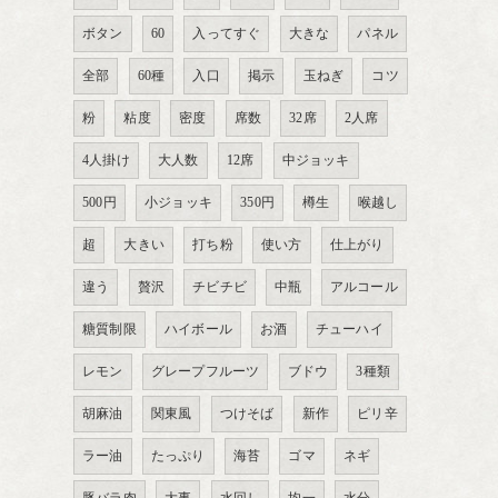
ボタン
60
入ってすぐ
大きな
パネル
全部
60種
入口
掲示
玉ねぎ
コツ
粉
粘度
密度
席数
32席
2人席
4人掛け
大人数
12席
中ジョッキ
500円
小ジョッキ
350円
樽生
喉越し
超
大きい
打ち粉
使い方
仕上がり
違う
贅沢
チビチビ
中瓶
アルコール
糖質制限
ハイボール
お酒
チューハイ
レモン
グレープフルーツ
ブドウ
3種類
胡麻油
関東風
つけそば
新作
ピリ辛
ラー油
たっぷり
海苔
ゴマ
ネギ