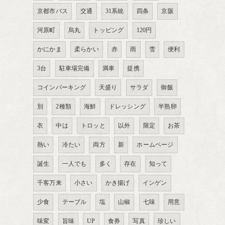
京都市バス
交通
31系統
四条
京阪
河原町
烏丸
トッピング
120円
かにかま
柔らかい
赤
雨
雪
便利
3台
駐車場完備
満車
提携
コインパーキング
天盛り
サラダ
御飯
別
2種類
海鮮
ドレッシング
半熟卵
衣
中は
トロッと
以外
限定
お茶
熱い
冷たい
両方
新
ホームページ
誕生
一人でも
多く
存在
知って
千客万来
小さい
かき揚げ
インゲン
少食
テーブル
塩
山椒
七味
用意
味変
旨味
UP
食券
写真
珍しい