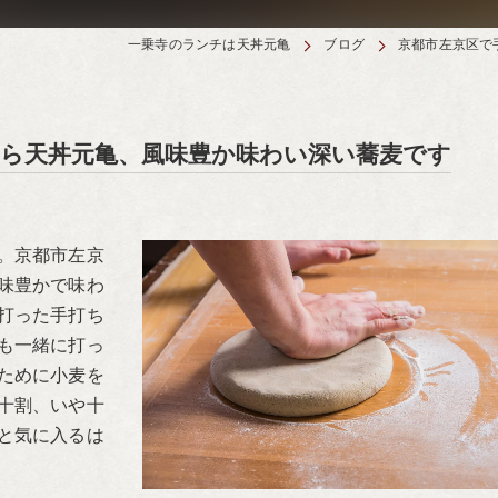
一乗寺のランチは天丼元亀
ブログ
京都市左京区で
ら天丼元亀、風味豊か味わい深い蕎麦です
。京都市左京
味豊かで味わ
打った手打ち
も一緒に打っ
ために小麦を
十割、いや十
と気に入るは