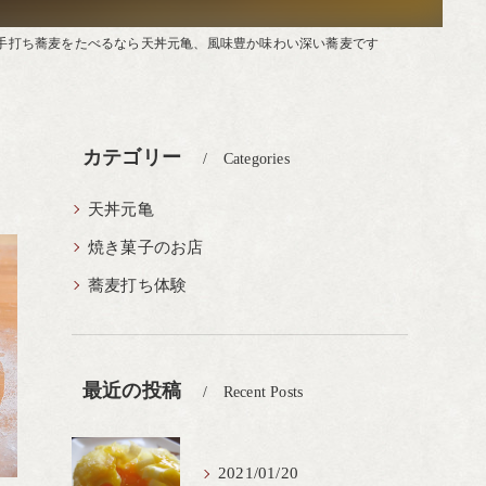
手打ち蕎麦をたべるなら天丼元亀、風味豊か味わい深い蕎麦です
カテゴリー
Categories
天丼元亀
焼き菓子のお店
蕎麦打ち体験
最近の投稿
Recent Posts
2021/01/20