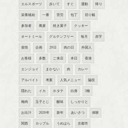
エルスポーツ
歩いて
すぐ
運動
帰り
栄養補給
一番
苦労
包丁
切り幅
参加者
蕎麦
焼き菓子
クッキー
オートミール
グルテンフリー
毎月
赤字
覚悟
企画
29日
肉の日
外国人
お客様
多数
ご来店
本日
香港
エンジョイ
まかない
肉
カレー
アルバイト
考案
人気メニュー
脇役
隠れた
イカ
ホタテ
白身
3種
梅肉
玉子とじ
酸味
しっかりと
お出汁
2020年
新年
あいさつ
体験
関西
カップル
うめはら
京都市