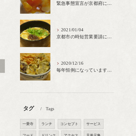
緊急事態宣言が京都府にも発出され当店も要請に従って20時完全閉店という形で営業なるべく短期間での要請解除へ一致団結です
2021/01/04
京都市の時短営業要請に従ってしばらくの間20時までの営業とさせていただいております。寒い時期には温かいお蕎麦がおすすめ
2020/12/16
>
毎年恒例になっています冬の名物、牡蠣天丼が販売開始です、広島県産の大粒牡蠣を使用し天ぷらならではのカリと衣クリーミーな味わいをどうぞ
タグ
Tags
一乗寺
ランチ
コンセプト
サービス
フード
ドリンク
アクセス
天丼元亀