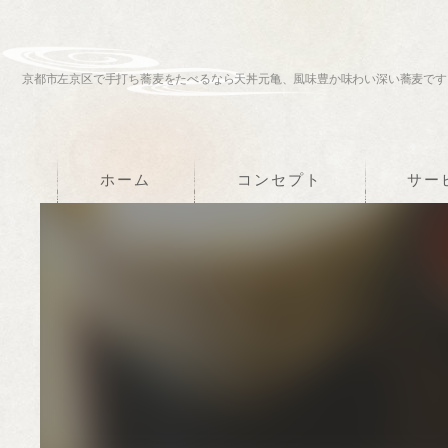
京都市左京区で手打ち蕎麦をたべるなら天丼元亀、風味豊か味わい深い蕎麦です
ホーム
コンセプト
サー