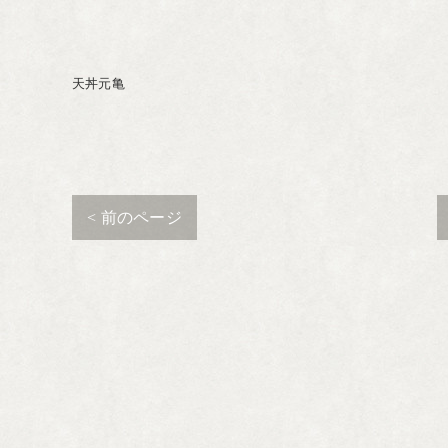
天丼元亀
< 前のページ