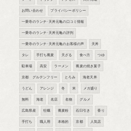
お問い合わせ
プライバシーポリシー
一乗寺のランチ･天丼元亀の口コミ情報
一乗寺のランチ･天丼元亀の評判
一乗寺のランチ･天丼元亀のお客様の声
天丼
タレ
手打ち蕎麦
天ざる
食べ方
つゆ
駐車場
高安
ラーメン
蕎麦の焼き菓子
京都 グルテンフリー
とろみ
海老天丼
うどん
アレンジ
冬
米
メガ盛り
無料
海老
名店
名物
グルメ
広島県産
牡蠣
蕎麦粉
石臼引き
香り
手打ち
職人用
本格的
京都
人気店