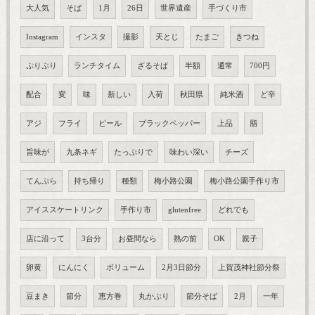
大人気
そば
1月
26日
世界遺産
手づくり市
Instagram
インスタ
撮影
天とじ
たまご
きつね
ぷりぷり
ランチタイム
ざるそば
半額
通常
700円
配合
変
味
新しい
入荷
秋田県
純米酒
ど辛
アジ
フライ
ピール
ブラックペッパー
上品
脂
旨味が
九条ネギ
たっぷりで
味わい深い
チーズ
てんぷら
持ち帰り
種類
梅小路公園
梅小路公園手作り市
アイススケートリンク
手作り市
glutenfree
どれでも
店に沿って
3台分
お昼間なら
熟の前
OK
親子
卵黄
にんにく
ボリューム
2月3日節分
上賀茂神社節分祭
豆まき
節分
恵方巻
丸かぶり
節分そば
2月
一年