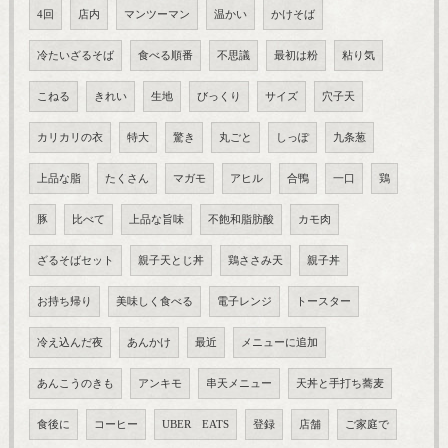
4回
店内
マンツーマン
温かい
かけそば
冷たいざるそば
食べる順番
不思議
最初は粉
粘り気
こねる
きれい
生地
びっくり
サイズ
穴子天
カリカリの衣
特大
驚き
丸ごと
しっぽ
九条葱
上品な脂
たくさん
マガモ
アヒル
合鴨
一口
鶏
豚
比べて
上品な旨味
不飽和脂肪酸
カモ肉
ざるそばセット
親子天とじ丼
鶏ささみ天
親子丼
お持ち帰り
美味しく食べる
電子レンジ
トースター
冷え込んだ夜
あんかけ
最近
メニューに追加
あんこうのきも
アンキモ
串天メニュー
天丼と手打ち蕎麦
食後に
コーヒー
UBER EATS
登録
店舗
ご家庭で