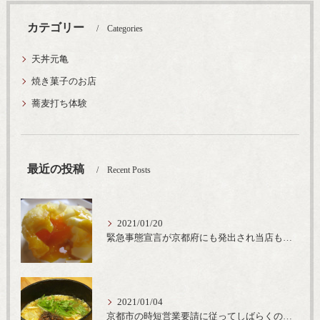
カテゴリー
Categories
天丼元亀
焼き菓子のお店
蕎麦打ち体験
最近の投稿
Recent Posts
2021/01/20
緊急事態宣言が京都府にも発出され当店も要請に従って20時完全閉店という形で営業なるべく短期間での要請解除へ一致団結です
2021/01/04
京都市の時短営業要請に従ってしばらくの間20時までの営業とさせていただいております。寒い時期には温かいお蕎麦がおすすめ