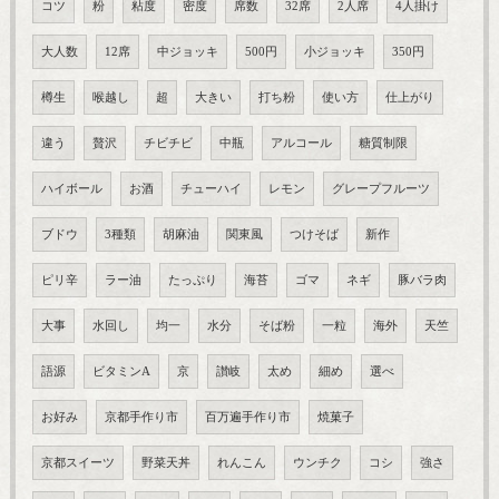
コツ
粉
粘度
密度
席数
32席
2人席
4人掛け
大人数
12席
中ジョッキ
500円
小ジョッキ
350円
樽生
喉越し
超
大きい
打ち粉
使い方
仕上がり
違う
贅沢
チビチビ
中瓶
アルコール
糖質制限
ハイボール
お酒
チューハイ
レモン
グレープフルーツ
ブドウ
3種類
胡麻油
関東風
つけそば
新作
ピリ辛
ラー油
たっぷり
海苔
ゴマ
ネギ
豚バラ肉
大事
水回し
均一
水分
そば粉
一粒
海外
天竺
語源
ビタミンA
京
讃岐
太め
細め
選べ
お好み
京都手作り市
百万遍手作り市
焼菓子
京都スイーツ
野菜天丼
れんこん
ウンチク
コシ
強さ