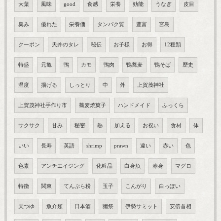
大葉
風味
good
食感
栄養
効能
うなぎ
皮目
臭み
優れた
栄養価
タンパク質
豊富
宮島
クーポン
天丼のタレ
秘伝
お子様
お得
12種類
特盛
元亀
鴨
カモ
鴨肉
鴨蕎麦
鴨そば
歴史
温度
揚げる
しっとり
中
外
上賀茂神社
上賀茂神社手作り市
蕎麦焼菓子
ハンドメイド
ふっくら
サクサク
甘み
秘密
熱
加える
お祝い
食材
体
いい
長寿
英語
shrimp
prawn
違い
赤い
色
色素
アンチエイジング
化粧品
白身魚
赤身
マグロ
特徴
関東
てんぷら粉
玉子
こんがり
白っぽい
天つゆ
魚介類
日本酒
獺祭
伊勢サミット
安倍首相