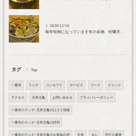
2020/12/16
毎年恒例になっています冬の名物、牡蠣天丼が販売開始です、広島県産の大粒牡蠣を使用し天ぷらならではのカリと衣クリーミーな味わいをどうぞ
タグ
Tags
一乗寺
ランチ
コンセプト
サービス
フード
ドリンク
アクセス
天丼元亀
お問い合わせ
プライバシーポリシー
一乗寺のランチ･天丼元亀の口コミ情報
一乗寺のランチ･天丼元亀の評判
一乗寺のランチ･天丼元亀のお客様の声
天丼
タレ
手打ち蕎麦