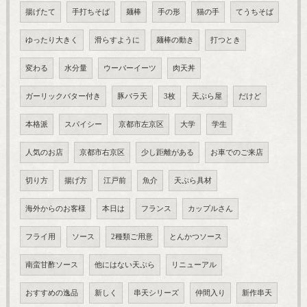
揚げたて
手打ちそば
麺棒
手の形
猫の手
てうちそば
ゆったり大きく
滑らすように
麺棒の動き
打つとき
変わる
水分量
ウーバーイーツ
肉天丼
ガーリックバター付き
豚バラ天
3枚
天ぷら屋
だけど
本格派
スパイシー
京都市左京区
大学
学生
人気のお店
京都市右京区
少し距離がある
お車でのご来店
切り方
揚げ方
江戸前
魚介
天ぷら具材
海外からのお客様
本日は
フランス
カップルさん
フライ用
ソース
2種類ご用意
とんかつソース
南蛮甘酢ソース
他にはない天ぷら
リニューアル
おすすめの逸品
新しく
串天シリーズ
仲間入り
新作串天