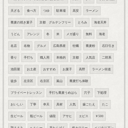
天ざる
食べ方
つゆ
駐車場
高安
ラーメン
蕎麦の焼き菓子
京都 グルテンフリー
とろみ
海老天丼
うどん
アレンジ
冬
米
メガ盛り
無料
海老
名店
名物
グルメ
広島県産
牡蠣
蕎麦粉
石臼引き
香り
手打ち
職人用
本格的
京都
人気店
二郎系
池田屋
お土産
おすすめ
お菓子
高野
ラーメン街道
徒歩
左京区
右京区
嵐山
蕎麦打ち体験
プライベートレッスン
手打ち蕎麦うめはら
穴子
下処理
おいしい
丁寧
串天
具材
人気
歯ごたえ
たこ
生ビール
瓶ビール
値段
アサヒ
エビス
￥500
鶏ささみ
ヘルシー
高たんぱく
低カロリー
ベジタリアン