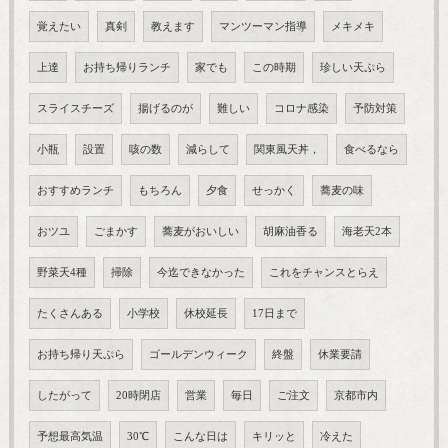
覚えたい
真剣
教えます
マンツーマン指導
メキメキ
上達
お持ち帰りランチ
家でも
この時期
珍しい天ぷら
スライスチーズ
揚げるのが
難しい
コロナ感染
予防対策
小瓶
設置
咳の数
減らして
関東風天丼，
食べるなら
おすすめランチ
もちろん
夕食
せっかく
蕎麦の味
おツユ
ごまかす
蕎麦がおいしい
胡麻油香る
海老天2本
野菜天4種
掃除
今迄できなかった
これをチャンスとらえ
たくさんある
小学校
休校延長
17日まで
お持ち帰り天ぷら
ゴールデンウィーク
終盤
休業要請
したがって
20時閉店
営業
毎日
ご注文
京都市内
予想最高気温
30℃
こんな日は
キリッと
冷えた