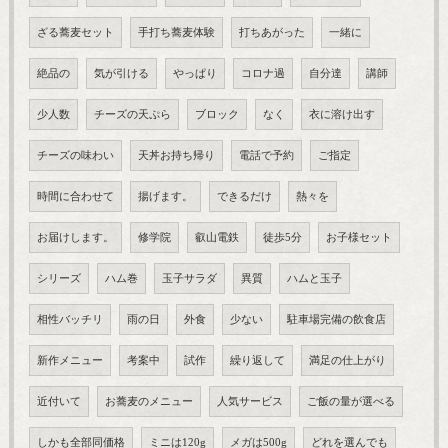
ざる蕎麦セット
手打ち蕎麦体験
打ちあがった
一緒に
絶品の
気が引ける
やっぱり
コロナ過
自分達
講師
少人数
チーズの天ぷら
ブロック
なく
衣に溶け出す
チーズの味わい
天丼お持ち帰り
電話で予約
ご指定
時間に合わせて
揚げます。
できるだけ
熱々を
お届けします。
修学院
叡山電鉄
徒歩5分
お子様セット
シリーズ
ハム巻
玉子サラダ
異質
ハムと玉子
相性バッチリ
雨の日
外食
少ない
駐車場完備の飲食店
新作メニュー
考案中
試作
繰り返して
満足の仕上がり
近付いて
お蕎麦のメニュー
人気サービス
ご飯の量が選べる
しかも全部同価格
ミニは120g
メガは500g
どれを選んでも