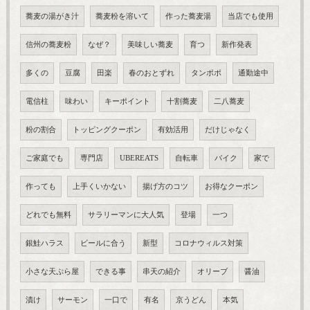
蕎麦の湯がき汁
蕎麦粉を溶いて
作った蕎麦湯
当店でも使用
信州の蕎麦粉
なぜ？
美味しい蕎麦
育つ
新作発表
多くの
豆腐
田楽
春のおとずれ
タンポポ
通勤途中
電信柱
味わい
キーポイント
十割蕎麦
二八蕎麦
粉の割合
トッピングクーポン
有効活用
だけじゃなく
ご家庭でも
専門店
UBEREATS
自転車
バイク
家で
作っても
上手くいかない
揚げ方のコツ
お得なクーポン
どれでも無料
サラリーマンに大人気
登場
一つ
銀鮭ハラス
ビールに合う
新型
コロナウィルス対策
小さな天ぷら屋
できる事
串天の紹介
オリーブ
醤油
漬け
サーモン
一口で
有名
京うどん
本気