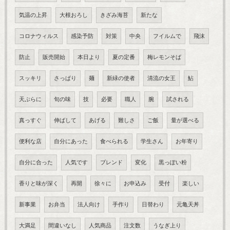
気温の上昇
大根おろし
きざみ海苔
新たな
コロナウィルス
感染予防
対策
中央
フイルムで
飛沫
防止
販売開始
本日より
夏の定番
梅レモンそば
スッキリ
さっぱり
麺
新緑の使者
清流の女王
鮎
天ぷらに
旬の味
技
必要
職人
腕
試される
真っすぐ
伸ばして
あげる
難しさ
ご飯
量が選べる
便利な店
自分にあった
食べられる
学生さん
お年寄り
自分に合った
人気です
ブレンド
変化
黒っぽい粉
香りと味が深く
再開
徐々に
お申込み
受付
楽しい
新事業
お弁当
法人向け
手作り
日替わり
元亀天丼
大満足
間違いなし
人気商品
注文数
うなぎ上り