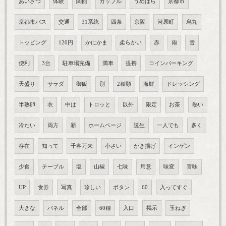
あいさつ
体験
関西
カップル
うめはら
京都市
京都市バス
交通
31系統
四条
京阪
河原町
烏丸
トッピング
120円
かにかま
柔らかい
赤
雨
雪
便利
3台
駐車場完備
満車
提携
コインパーキング
天盛り
サラダ
御飯
別
2種類
海鮮
ドレッシング
半熟卵
衣
中は
トロッと
以外
限定
お茶
熱い
冷たい
両方
新
ホームページ
誕生
一人でも
多く
存在
知って
千客万来
小さい
かき揚げ
インゲン
少食
テーブル
塩
山椒
七味
用意
味変
旨味
UP
食券
写真
珍しい
ボタン
60
入ってすぐ
大きな
パネル
全部
60種
入口
掲示
玉ねぎ