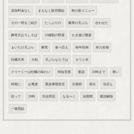
追加料金なし
まもなく販売開始
秋の新メニュー
その一部をご紹介
たっぷりの
舞茸の天ぷら
合わせた
舞茸天おろしそば
10種類の野菜
かき揚げ蕎麦
まいたけ天ぷら
舞茸
食べ応え
毎年恒例
冬の名物
牡蠣天丼
大粒
天ぷらならでは
カリと衣
クリーミーは牡蠣の味わい
時短営業
要請
20時まで
寒い
時期に
お蕎麦
緊急事態宣言
京都府
発出
当店も
従って
20時
完全閉店
なるべく
短期間
要請解除
一致団結