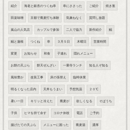
紹介
海老と銀杏のつくね串
串にささった
ご紹介
焼き葱
田楽味噌
京都で蕎麦打ち体験
気兼ねなく
質問し放題
嵐山の人気店
カップルで参加
二人で協力
新作紹介
鰯
鰯と蓮根
つくね
串
３月５日
木曜日
営業時間
変更
お知らせ
和食
子連れ
隠れメニュー
お餅の天ぷら
餅天ぜんざい
一乗寺ランチ
知る人ぞ知る
風味豊か
改装工事
床の張替え
臨時休業
明るくなった店内
天丼もうまい
予想気温
２０℃
暑い一日
キリッと冷えた
蕎麦が
欲しくなる
そばうち
子供
ヒマを持て余す
コロナ休校
電話
ご予約
揚げたての天ぷら
メニューに困った
蕎麦湯
濃厚