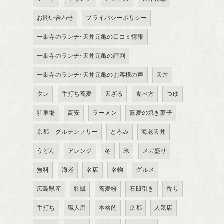
お問い合わせ
プライバシーポリシー
一乗寺のランチ･天丼元亀の口コミ情報
一乗寺のランチ･天丼元亀の評判
一乗寺のランチ･天丼元亀のお客様の声
天丼
タレ
手打ち蕎麦
天ざる
食べ方
つゆ
駐車場
高安
ラーメン
蕎麦の焼き菓子
京都 グルテンフリー
とろみ
海老天丼
うどん
アレンジ
冬
米
メガ盛り
無料
海老
名店
名物
グルメ
広島県産
牡蠣
蕎麦粉
石臼引き
香り
手打ち
職人用
本格的
京都
人気店