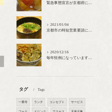
緊急事態宣言が京都府にも発出され当店も要請に従って20時完全閉店という形で営業なるべく短期間での要請解除へ一致団結です
2021/01/04
京都市の時短営業要請に従ってしばらくの間20時までの営業とさせていただいております。寒い時期には温かいお蕎麦がおすすめ
2020/12/16
毎年恒例になっています冬の名物、牡蠣天丼が販売開始です、広島県産の大粒牡蠣を使用し天ぷらならではのカリと衣クリーミーな味わいをどうぞ
>
タグ
Tags
一乗寺
ランチ
コンセプト
サービス
フード
ドリンク
アクセス
天丼元亀