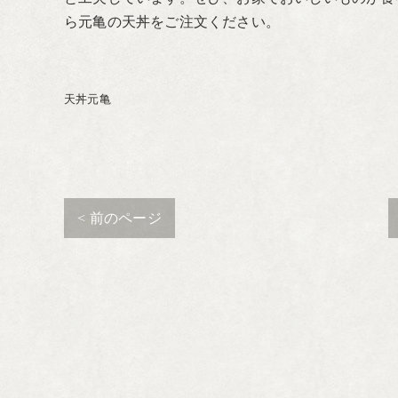
ら元亀の天丼をご注文ください。
天丼元亀
< 前のページ