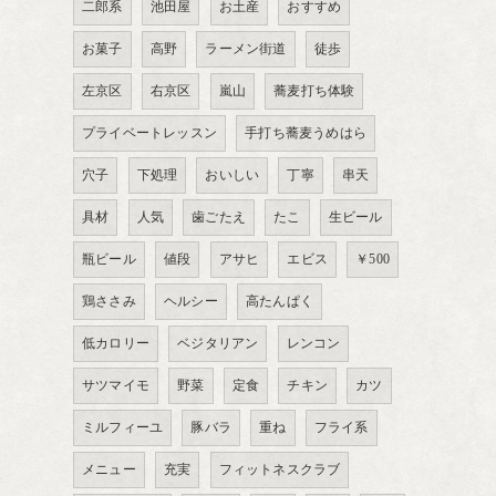
二郎系
池田屋
お土産
おすすめ
お菓子
高野
ラーメン街道
徒歩
左京区
右京区
嵐山
蕎麦打ち体験
プライベートレッスン
手打ち蕎麦うめはら
穴子
下処理
おいしい
丁寧
串天
具材
人気
歯ごたえ
たこ
生ビール
瓶ビール
値段
アサヒ
エビス
￥500
鶏ささみ
ヘルシー
高たんぱく
低カロリー
ベジタリアン
レンコン
サツマイモ
野菜
定食
チキン
カツ
ミルフィーユ
豚バラ
重ね
フライ系
メニュー
充実
フィットネスクラブ