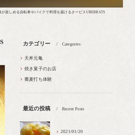
が楽しめる自転車やバイクで料理を届けるさービスUBERRATS
S
カテゴリー
Categories
天丼元亀
焼き菓子のお店
蕎麦打ち体験
最近の投稿
Recent Posts
2021/01/20