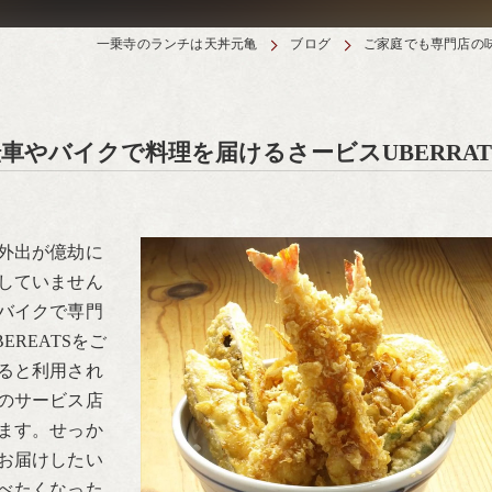
一乗寺のランチは天丼元亀
ブログ
ご家庭でも専門店の味
やバイクで料理を届けるさービスUBERRAT
外出が億劫に
していません
バイクで専門
REATSをご
ると利用され
のサービス店
ます。せっか
お届けしたい
べたくなった