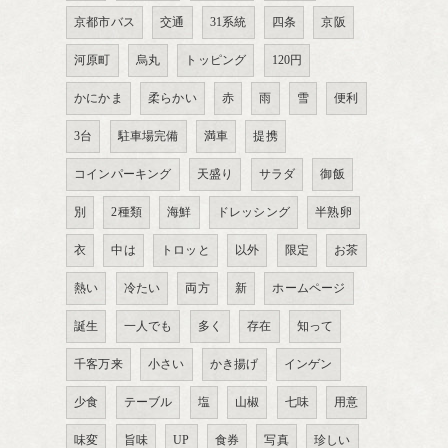
京都市バス
交通
31系統
四条
京阪
河原町
烏丸
トッピング
120円
かにかま
柔らかい
赤
雨
雪
便利
3台
駐車場完備
満車
提携
コインパーキング
天盛り
サラダ
御飯
別
2種類
海鮮
ドレッシング
半熟卵
衣
中は
トロッと
以外
限定
お茶
熱い
冷たい
両方
新
ホームページ
誕生
一人でも
多く
存在
知って
千客万来
小さい
かき揚げ
インゲン
少食
テーブル
塩
山椒
七味
用意
味変
旨味
UP
食券
写真
珍しい