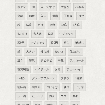
ボタン
60
入ってすぐ
大きな
パネル
全部
60種
入口
掲示
玉ねぎ
コツ
粉
粘度
密度
席数
32席
2人席
4人掛け
大人数
12席
中ジョッキ
500円
小ジョッキ
350円
樽生
喉越し
超
大きい
打ち粉
使い方
仕上がり
違う
贅沢
チビチビ
中瓶
アルコール
糖質制限
ハイボール
お酒
チューハイ
レモン
グレープフルーツ
ブドウ
3種類
胡麻油
関東風
つけそば
新作
ピリ辛
ラー油
たっぷり
海苔
ゴマ
ネギ