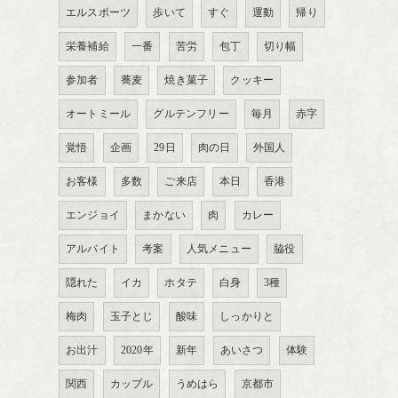
エルスポーツ
歩いて
すぐ
運動
帰り
栄養補給
一番
苦労
包丁
切り幅
参加者
蕎麦
焼き菓子
クッキー
オートミール
グルテンフリー
毎月
赤字
覚悟
企画
29日
肉の日
外国人
お客様
多数
ご来店
本日
香港
エンジョイ
まかない
肉
カレー
アルバイト
考案
人気メニュー
脇役
隠れた
イカ
ホタテ
白身
3種
梅肉
玉子とじ
酸味
しっかりと
お出汁
2020年
新年
あいさつ
体験
関西
カップル
うめはら
京都市