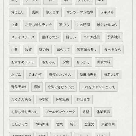
覚えたい
真剣
教えます
マンツーマン指導
メキメキ
上達
お持ち帰りランチ
家でも
この時期
珍しい天ぷら
スライスチーズ
揚げるのが
難しい
コロナ感染
予防対策
小瓶
設置
咳の数
減らして
関東風天丼，
食べるなら
おすすめランチ
もちろん
夕食
せっかく
蕎麦の味
おツユ
ごまかす
蕎麦がおいしい
胡麻油香る
海老天2本
野菜天4種
掃除
今迄できなかった
これをチャンスとらえ
たくさんある
小学校
休校延長
17日まで
お持ち帰り天ぷら
ゴールデンウィーク
終盤
休業要請
したがって
20時閉店
営業
毎日
ご注文
京都市内