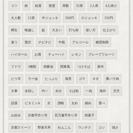
コツ
粉
粘度
密度
席数
32席
2人席
4人掛け
大人数
12席
中ジョッキ
500円
小ジョッキ
350円
樽生
喉越し
超
大きい
打ち粉
使い方
仕上がり
違う
贅沢
チビチビ
中瓶
アルコール
糖質制限
ハイボール
お酒
チューハイ
レモン
グレープフルーツ
ブドウ
3種類
胡麻油
関東風
つけそば
新作
ピリ辛
ラー油
たっぷり
海苔
ゴマ
ネギ
豚バラ肉
大事
水回し
均一
水分
そば粉
一粒
海外
天竺
語源
ビタミンA
京
讃岐
太め
細め
選べ
お好み
京都手作り市
百万遍手作り市
焼菓子
京都スイーツ
野菜天丼
れんこん
ウンチク
コシ
強さ