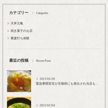
カテゴリー
Categories
天丼元亀
焼き菓子のお店
蕎麦打ち体験
最近の投稿
Recent Posts
2021/01/20
緊急事態宣言が京都府にも発出され当店も要請に従って20時完全閉店という形で営業なるべく短期間での要請解除へ一致団結です
2021/01/04