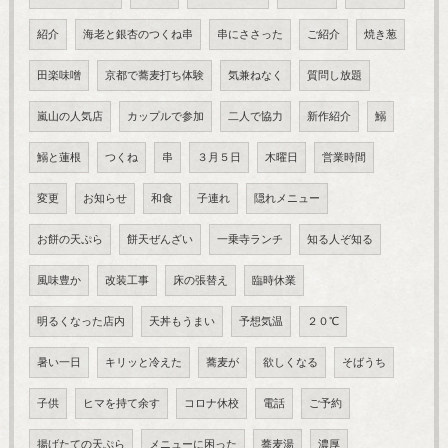
紹介
海老と銀杏のつくね串
串にささった
ご紹介
焼き葱
田楽味噌
京都で蕎麦打ち体験
気兼ねなく
質問し放題
嵐山の人気店
カップルで参加
二人で協力
新作紹介
鰯
鰯と蓮根
つくね
串
３月５日
木曜日
営業時間
変更
お知らせ
和食
子連れ
隠れメニュー
お餅の天ぷら
餅天ぜんざい
一乗寺ランチ
知る人ぞ知る
風味豊か
改装工事
床の張替え
臨時休業
明るくなった店内
天丼もうまい
予想気温
２０℃
暑い一日
キリッと冷えた
蕎麦が
欲しくなる
そばうち
子供
ヒマを持て余す
コロナ休校
電話
ご予約
揚げたての天ぷら
メニューに困った
蕎麦湯
濃厚