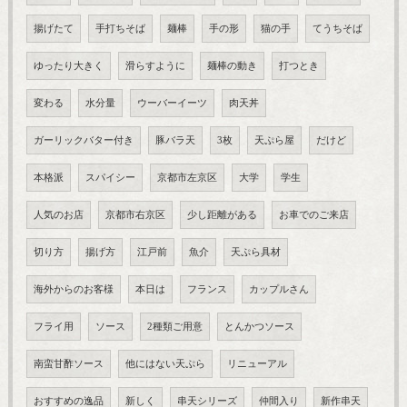
揚げたて
手打ちそば
麺棒
手の形
猫の手
てうちそば
ゆったり大きく
滑らすように
麺棒の動き
打つとき
変わる
水分量
ウーバーイーツ
肉天丼
ガーリックバター付き
豚バラ天
3枚
天ぷら屋
だけど
本格派
スパイシー
京都市左京区
大学
学生
人気のお店
京都市右京区
少し距離がある
お車でのご来店
切り方
揚げ方
江戸前
魚介
天ぷら具材
海外からのお客様
本日は
フランス
カップルさん
フライ用
ソース
2種類ご用意
とんかつソース
南蛮甘酢ソース
他にはない天ぷら
リニューアル
おすすめの逸品
新しく
串天シリーズ
仲間入り
新作串天