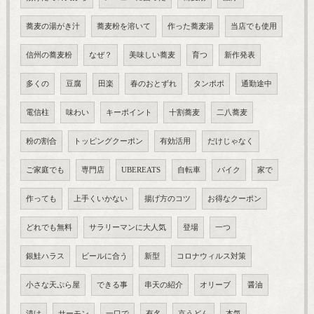
蕎麦の湯がき汁
蕎麦粉を溶いて
作った蕎麦湯
当店でも使用
信州の蕎麦粉
なぜ？
美味しい蕎麦
育つ
新作発表
多くの
豆腐
田楽
春のおとずれ
タンポポ
通勤途中
電信柱
味わい
キーポイント
十割蕎麦
二八蕎麦
粉の割合
トッピングクーポン
有効活用
だけじゃなく
ご家庭でも
専門店
UBEREATS
自転車
バイク
家で
作っても
上手くいかない
揚げ方のコツ
お得なクーポン
どれでも無料
サラリーマンに大人気
登場
一つ
銀鮭ハラス
ビールに合う
新型
コロナウィルス対策
小さな天ぷら屋
できる事
串天の紹介
オリーブ
醤油
漬け
サーモン
一口で
有名
京うどん
本気