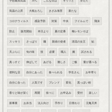
予想最高気温
30℃
こんな日は
キリッと
冷えた
気温の上昇
大根おろし
きざみ海苔
新たな
コロナウィルス
感染予防
対策
中央
フイルムで
飛沫
防止
販売開始
本日より
夏の定番
梅レモンそば
スッキリ
さっぱり
麺
新緑の使者
清流の女王
鮎
天ぷらに
旬の味
技
必要
職人
腕
試される
真っすぐ
伸ばして
あげる
難しさ
ご飯
量が選べる
便利な店
自分にあった
食べられる
学生さん
お年寄り
自分に合った
人気です
ブレンド
変化
黒っぽい粉
香りと味が深く
再開
徐々に
お申込み
受付
楽しい
新事業
お弁当
法人向け
手作り
日替わり
元亀天丼