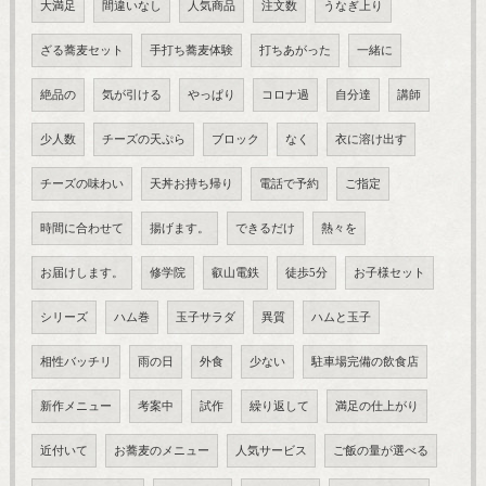
大満足
間違いなし
人気商品
注文数
うなぎ上り
ざる蕎麦セット
手打ち蕎麦体験
打ちあがった
一緒に
絶品の
気が引ける
やっぱり
コロナ過
自分達
講師
少人数
チーズの天ぷら
ブロック
なく
衣に溶け出す
チーズの味わい
天丼お持ち帰り
電話で予約
ご指定
時間に合わせて
揚げます。
できるだけ
熱々を
お届けします。
修学院
叡山電鉄
徒歩5分
お子様セット
シリーズ
ハム巻
玉子サラダ
異質
ハムと玉子
相性バッチリ
雨の日
外食
少ない
駐車場完備の飲食店
新作メニュー
考案中
試作
繰り返して
満足の仕上がり
近付いて
お蕎麦のメニュー
人気サービス
ご飯の量が選べる