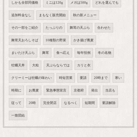
しかも全部同価格
ミニは120g
メガは500g
どれを選んでも
追加料金なし
まもなく販売開始
秋の新メニュー
その一部をご紹介
たっぷりの
舞茸の天ぷら
合わせた
舞茸天おろしそば
10種類の野菜
かき揚げ蕎麦
まいたけ天ぷら
舞茸
食べ応え
毎年恒例
冬の名物
牡蠣天丼
大粒
天ぷらならでは
カリと衣
クリーミーは牡蠣の味わい
時短営業
要請
20時まで
寒い
時期に
お蕎麦
緊急事態宣言
京都府
発出
当店も
従って
20時
完全閉店
なるべく
短期間
要請解除
一致団結