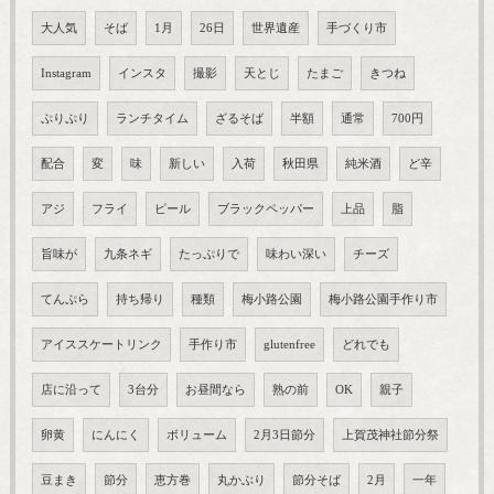
大人気
そば
1月
26日
世界遺産
手づくり市
Instagram
インスタ
撮影
天とじ
たまご
きつね
ぷりぷり
ランチタイム
ざるそば
半額
通常
700円
配合
変
味
新しい
入荷
秋田県
純米酒
ど辛
アジ
フライ
ピール
ブラックペッパー
上品
脂
旨味が
九条ネギ
たっぷりで
味わい深い
チーズ
てんぷら
持ち帰り
種類
梅小路公園
梅小路公園手作り市
アイススケートリンク
手作り市
glutenfree
どれでも
店に沿って
3台分
お昼間なら
熟の前
OK
親子
卵黄
にんにく
ボリューム
2月3日節分
上賀茂神社節分祭
豆まき
節分
恵方巻
丸かぶり
節分そば
2月
一年