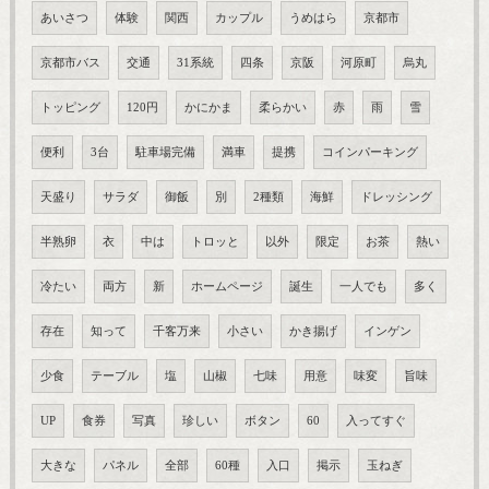
あいさつ
体験
関西
カップル
うめはら
京都市
京都市バス
交通
31系統
四条
京阪
河原町
烏丸
トッピング
120円
かにかま
柔らかい
赤
雨
雪
便利
3台
駐車場完備
満車
提携
コインパーキング
天盛り
サラダ
御飯
別
2種類
海鮮
ドレッシング
半熟卵
衣
中は
トロッと
以外
限定
お茶
熱い
冷たい
両方
新
ホームページ
誕生
一人でも
多く
存在
知って
千客万来
小さい
かき揚げ
インゲン
少食
テーブル
塩
山椒
七味
用意
味変
旨味
UP
食券
写真
珍しい
ボタン
60
入ってすぐ
大きな
パネル
全部
60種
入口
掲示
玉ねぎ