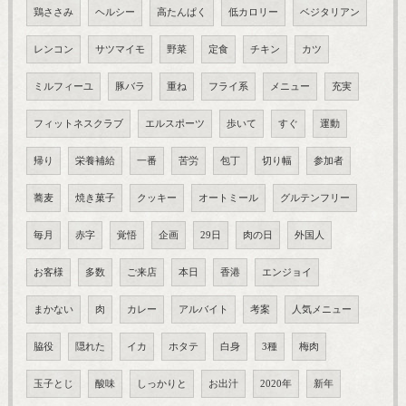
鶏ささみ
ヘルシー
高たんぱく
低カロリー
ベジタリアン
レンコン
サツマイモ
野菜
定食
チキン
カツ
ミルフィーユ
豚バラ
重ね
フライ系
メニュー
充実
フィットネスクラブ
エルスポーツ
歩いて
すぐ
運動
帰り
栄養補給
一番
苦労
包丁
切り幅
参加者
蕎麦
焼き菓子
クッキー
オートミール
グルテンフリー
毎月
赤字
覚悟
企画
29日
肉の日
外国人
お客様
多数
ご来店
本日
香港
エンジョイ
まかない
肉
カレー
アルバイト
考案
人気メニュー
脇役
隠れた
イカ
ホタテ
白身
3種
梅肉
玉子とじ
酸味
しっかりと
お出汁
2020年
新年