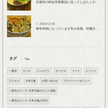
京都市の時短営業要請に従ってしばらくの間20時までの営業とさせていただいております。寒い時期には温かいお蕎麦がおすすめ
2020/12/16
毎年恒例になっています冬の名物、牡蠣天丼が販売開始です、広島県産の大粒牡蠣を使用し天ぷらならではのカリと衣クリーミーな味わいをどうぞ
タグ
Tags
一乗寺
ランチ
コンセプト
サービス
フード
ドリンク
アクセス
天丼元亀
お問い合わせ
プライバシーポリシー
一乗寺のランチ･天丼元亀の口コミ情報
一乗寺のランチ･天丼元亀の評判