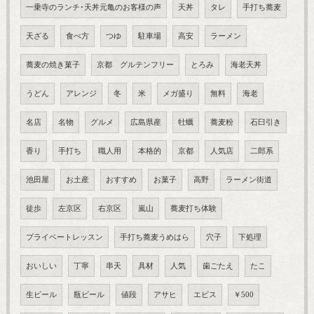
一乗寺のランチ･天丼元亀のお客様の声
天丼
タレ
手打ち蕎麦
天ざる
食べ方
つゆ
駐車場
高安
ラーメン
蕎麦の焼き菓子
京都 グルテンフリー
とろみ
海老天丼
うどん
アレンジ
冬
米
メガ盛り
無料
海老
名店
名物
グルメ
広島県産
牡蠣
蕎麦粉
石臼引き
香り
手打ち
職人用
本格的
京都
人気店
二郎系
池田屋
お土産
おすすめ
お菓子
高野
ラーメン街道
徒歩
左京区
右京区
嵐山
蕎麦打ち体験
プライベートレッスン
手打ち蕎麦うめはら
穴子
下処理
おいしい
丁寧
串天
具材
人気
歯ごたえ
たこ
生ビール
瓶ビール
値段
アサヒ
エビス
￥500