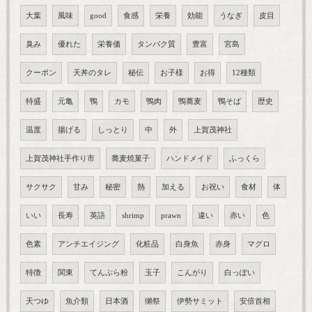
大葉
風味
good
食感
栄養
効能
うなぎ
皮目
臭み
優れた
栄養価
タンパク質
豊富
宮島
クーポン
天丼のタレ
秘伝
お子様
お得
12種類
特盛
元亀
鴨
カモ
鴨肉
鴨蕎麦
鴨そば
歴史
温度
揚げる
しっとり
中
外
上賀茂神社
上賀茂神社手作り市
蕎麦焼菓子
ハンドメイド
ふっくら
サクサク
甘み
秘密
熱
加える
お祝い
食材
体
いい
長寿
英語
shrimp
prawn
違い
赤い
色
色素
アンチエイジング
化粧品
白身魚
赤身
マグロ
特徴
関東
てんぷら粉
玉子
こんがり
白っぽい
天つゆ
魚介類
日本酒
獺祭
伊勢サミット
安倍首相