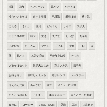
4回
店内
マンツーマン
温かい
かけそば
冷たいざるそば
食べる順番
不思議
最初は粉
粘り気
こねる
きれい
生地
びっくり
サイズ
穴子天
カリカリの衣
特大
驚き
丸ごと
しっぽ
九条葱
上品な脂
たくさん
マガモ
アヒル
合鴨
一口
鶏
豚
比べて
上品な旨味
不飽和脂肪酸
カモ肉
ざるそばセット
親子天とじ丼
鶏ささみ天
親子丼
お持ち帰り
美味しく食べる
電子レンジ
トースター
冷え込んだ夜
あんかけ
最近
メニューに追加
あんこうのきも
アンキモ
串天メニュー
天丼と手打ち蕎麦
食後に
コーヒー
UBER EATS
登録
店舗
ご家庭で