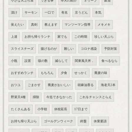
小さな天ぷら屋
できる事
串天の紹介
オリーブ
醤油
漬け
サーモン
一口で
有名
京うどん
本気
覚えたい
真剣
教えます
マンツーマン指導
メキメキ
上達
お持ち帰りランチ
家でも
この時期
珍しい天ぷら
スライスチーズ
揚げるのが
難しい
コロナ感染
予防対策
小瓶
設置
咳の数
減らして
関東風天丼，
食べるなら
おすすめランチ
もちろん
夕食
せっかく
蕎麦の味
おツユ
ごまかす
蕎麦がおいしい
胡麻油香る
海老天2本
野菜天4種
掃除
今迄できなかった
これをチャンスとらえ
たくさんある
小学校
休校延長
17日まで
お持ち帰り天ぷら
ゴールデンウィーク
終盤
休業要請