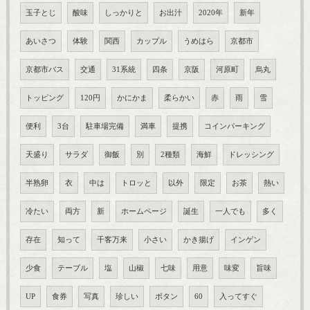
玉子とじ
酸味
しっかりと
お出汁
2020年
新年
あいさつ
体験
関西
カップル
うめはら
京都市
京都市バス
交通
31系統
四条
京阪
河原町
烏丸
トッピング
120円
かにかま
柔らかい
赤
雨
雪
便利
3台
駐車場完備
満車
提携
コインパーキング
天盛り
サラダ
御飯
別
2種類
海鮮
ドレッシング
半熟卵
衣
中は
トロッと
以外
限定
お茶
熱い
冷たい
両方
新
ホームページ
誕生
一人でも
多く
存在
知って
千客万来
小さい
かき揚げ
インゲン
少食
テーブル
塩
山椒
七味
用意
味変
旨味
UP
食券
写真
珍しい
ボタン
60
入ってすぐ