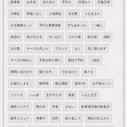
新事業
お弁当
法人向け
手作り
日替わり
元亀天丼
大満足
間違いなし
人気商品
注文数
うなぎ上り
ざる蕎麦セット
手打ち蕎麦体験
打ちあがった
一緒に
絶品の
気が引ける
やっぱり
コロナ過
自分達
講師
少人数
チーズの天ぷら
ブロック
なく
衣に溶け出す
チーズの味わい
天丼お持ち帰り
電話で予約
ご指定
時間に合わせて
揚げます。
できるだけ
熱々を
お届けします。
修学院
叡山電鉄
徒歩5分
お子様セット
シリーズ
ハム巻
玉子サラダ
異質
ハムと玉子
相性バッチリ
雨の日
外食
少ない
駐車場完備の飲食店
新作メニュー
考案中
試作
繰り返して
満足の仕上がり