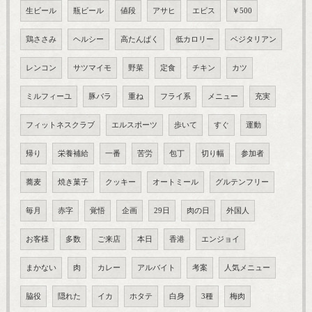
生ビール
瓶ビール
値段
アサヒ
エビス
￥500
鶏ささみ
ヘルシー
高たんぱく
低カロリー
ベジタリアン
レンコン
サツマイモ
野菜
定食
チキン
カツ
ミルフィーユ
豚バラ
重ね
フライ系
メニュー
充実
フィットネスクラブ
エルスポーツ
歩いて
すぐ
運動
帰り
栄養補給
一番
苦労
包丁
切り幅
参加者
蕎麦
焼き菓子
クッキー
オートミール
グルテンフリー
毎月
赤字
覚悟
企画
29日
肉の日
外国人
お客様
多数
ご来店
本日
香港
エンジョイ
まかない
肉
カレー
アルバイト
考案
人気メニュー
脇役
隠れた
イカ
ホタテ
白身
3種
梅肉