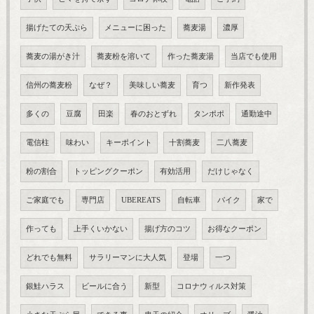
揚げたての天ぷら
メニューに困った
蕎麦湯
濃厚
蕎麦の湯がき汁
蕎麦粉を溶いて
作った蕎麦湯
当店でも使用
信州の蕎麦粉
なぜ？
美味しい蕎麦
育つ
新作発表
多くの
豆腐
田楽
春のおとずれ
タンポポ
通勤途中
電信柱
味わい
キーポイント
十割蕎麦
二八蕎麦
粉の割合
トッピングクーポン
有効活用
だけじゃなく
ご家庭でも
専門店
UBEREATS
自転車
バイク
家で
作っても
上手くいかない
揚げ方のコツ
お得なクーポン
どれでも無料
サラリーマンに大人気
登場
一つ
銀鮭ハラス
ビールに合う
新型
コロナウィルス対策