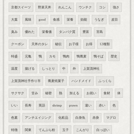
京都スイーツ
野菜天丼
れんこん
ウンチク
コシ
強さ
大葉
風味
good
食感
栄養
効能
うなぎ
皮目
臭み
優れた
栄養価
タンパク質
豊富
宮島
クーポン
天丼のタレ
秘伝
お子様
お得
12種類
特盛
元亀
鴨
カモ
鴨肉
鴨蕎麦
鴨そば
歴史
温度
揚げる
しっとり
中
外
上賀茂神社
上賀茂神社手作り市
蕎麦焼菓子
ハンドメイド
ふっくら
サクサク
甘み
秘密
熱
加える
お祝い
食材
体
いい
長寿
英語
shrimp
prawn
違い
赤い
色
色素
アンチエイジング
化粧品
白身魚
赤身
マグロ
特徴
関東
てんぷら粉
玉子
こんがり
白っぽい