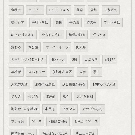
食後に
コーヒー
UBER EATS
登録
店舗
ご家庭で
揚げたて
手打ちそば
麺棒
手の形
猫の手
てうちそば
ゆったり大きく
滑らすように
麺棒の動き
打つとき
変わる
水分量
ウーバーイーツ
肉天丼
ガーリックバター付き
豚バラ天
3枚
天ぷら屋
だけど
本格派
スパイシー
京都市左京区
大学
学生
人気のお店
京都市右京区
少し距離がある
お車でのご来店
切り方
揚げ方
江戸前
魚介
天ぷら具材
海外からのお客様
本日は
フランス
カップルさん
フライ用
ソース
2種類ご用意
とんかつソース
南蛮甘酢ソース
他にはない天ぷら
リニューアル