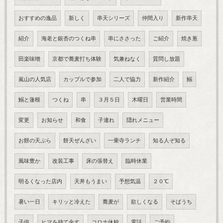
おすすめの逸品
新しく
串天シリーズ
仲間入り
新作串天
紹介
海老と銀杏のつくね串
串にささった
ご紹介
焼き葱
田楽味噌
京都で蕎麦打ち体験
気兼ねなく
質問し放題
嵐山の人気店
カップルで参加
二人で協力
新作紹介
鰯
鰯と蓮根
つくね
串
３月５日
木曜日
営業時間
変更
お知らせ
和食
子連れ
隠れメニュー
お餅の天ぷら
餅天ぜんざい
一乗寺ランチ
知る人ぞ知る
風味豊か
改装工事
床の張替え
臨時休業
明るくなった店内
天丼もうまい
予想気温
２０℃
暑い一日
キリッと冷えた
蕎麦が
欲しくなる
そばうち
子供
ヒマを持て余す
コロナ休校
電話
ご予約