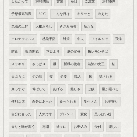
したがって
20時閉店
営業
毎日
ご注文
京都市内
予想最高気温
30℃
こんな日は
キリッと
冷えた
気温の上昇
大根おろし
きざみ海苔
新たな
コロナウィルス
感染予防
対策
中央
フイルムで
飛沫
防止
販売開始
本日より
夏の定番
梅レモンそば
スッキリ
さっぱり
麺
新緑の使者
清流の女王
鮎
天ぷらに
旬の味
技
必要
職人
腕
試される
真っすぐ
伸ばして
あげる
難しさ
ご飯
量が選べる
便利な店
自分にあった
食べられる
学生さん
お年寄り
自分に合った
人気です
ブレンド
変化
黒っぽい粉
香りと味が深く
再開
徐々に
お申込み
受付
楽しい