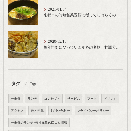
2021/01/04
京都市の時短営業要請に従ってしばらくの間20時までの営業とさせていただいております。寒い時期には温かいお蕎麦がおすすめ
2020/12/16
毎年恒例になっています冬の名物、牡蠣天丼が販売開始です、広島県産の大粒牡蠣を使用し天ぷらならではのカリと衣クリーミーな味わいをどうぞ
タグ
Tags
一乗寺
ランチ
コンセプト
サービス
フード
ドリンク
アクセス
天丼元亀
お問い合わせ
プライバシーポリシー
一乗寺のランチ･天丼元亀の口コミ情報