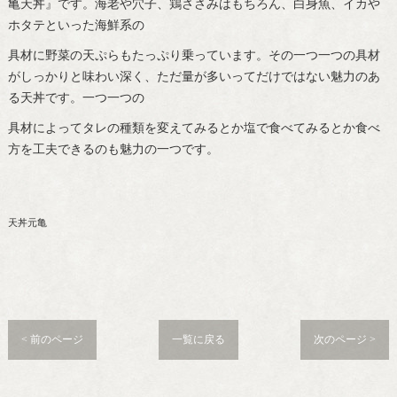
亀天丼』です。海老や穴子、鶏ささみはもちろん、白身魚、イカや
ホタテといった海鮮系の
具材に野菜の天ぷらもたっぷり乗っています。その一つ一つの具材
がしっかりと味わい深く、ただ量が多いってだけではない魅力のあ
る天丼です。一つ一つの
具材によってタレの種類を変えてみるとか塩で食べてみるとか食べ
方を工夫できるのも魅力の一つです。
天丼元亀
< 前のページ
一覧に戻る
次のページ >