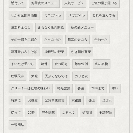
近付いて
お蕎麦のメニュー
人気サービス
ご飯の量が選べる
しかも全部同価格
ミニは120g
メガは500g
どれを選んでも
追加料金なし
まもなく販売開始
秋の新メニュー
その一部をご紹介
たっぷりの
舞茸の天ぷら
合わせた
舞茸天おろしそば
10種類の野菜
かき揚げ蕎麦
まいたけ天ぷら
舞茸
食べ応え
毎年恒例
冬の名物
牡蠣天丼
大粒
天ぷらならでは
カリと衣
クリーミーは牡蠣の味わい
時短営業
要請
20時まで
寒い
時期に
お蕎麦
緊急事態宣言
京都府
発出
当店も
従って
20時
完全閉店
なるべく
短期間
要請解除
一致団結