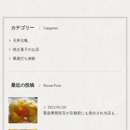
カテゴリー
Categories
天丼元亀
焼き菓子のお店
蕎麦打ち体験
最近の投稿
Recent Posts
2021/01/20
緊急事態宣言が京都府にも発出され当店も要請に従って20時完全閉店という形で営業なるべく短期間での要請解除へ一致団結です