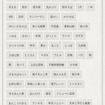
豆まき
節分
恵方巻
丸かぶり
節分そば
2月
一年
4回
店内
マンツーマン
温かい
かけそば
冷たいざるそば
食べる順番
不思議
最初は粉
粘り気
こねる
きれい
生地
びっくり
サイズ
穴子天
カリカリの衣
特大
驚き
丸ごと
しっぽ
九条葱
上品な脂
たくさん
マガモ
アヒル
合鴨
一口
鶏
豚
比べて
上品な旨味
不飽和脂肪酸
カモ肉
ざるそばセット
親子天とじ丼
鶏ささみ天
親子丼
お持ち帰り
美味しく食べる
電子レンジ
トースター
冷え込んだ夜
あんかけ
最近
メニューに追加
あんこうのきも
アンキモ
串天メニュー
天丼と手打ち蕎麦