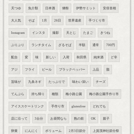
天つゆ
魚介類
日本酒
獺祭
伊勢サミット
安倍首相
大人気
そば
1月
26日
世界遺産
手づくり市
Instagram
インスタ
撮影
天とじ
たまご
きつね
ぷりぷり
ランチタイム
ざるそば
半額
通常
700円
配合
変
味
新しい
入荷
秋田県
純米酒
ど辛
アジ
フライ
ピール
ブラックペッパー
上品
脂
旨味が
九条ネギ
たっぷりで
味わい深い
チーズ
てんぷら
持ち帰り
種類
梅小路公園
梅小路公園手作り市
アイススケートリンク
手作り市
glutenfree
どれでも
店に沿って
3台分
お昼間なら
熟の前
OK
親子
卵黄
にんにく
ボリューム
2月3日節分
上賀茂神社節分祭