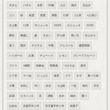
大きな
パネル
全部
60種
入口
掲示
玉ねぎ
コツ
粉
粘度
密度
席数
32席
2人席
4人掛け
大人数
12席
中ジョッキ
500円
小ジョッキ
350円
樽生
喉越し
超
大きい
打ち粉
使い方
仕上がり
違う
贅沢
チビチビ
中瓶
アルコール
糖質制限
ハイボール
お酒
チューハイ
レモン
グレープフルーツ
ブドウ
3種類
胡麻油
関東風
つけそば
新作
ピリ辛
ラー油
たっぷり
海苔
ゴマ
ネギ
豚バラ肉
大事
水回し
均一
水分
そば粉
一粒
海外
天竺
語源
ビタミンA
京
讃岐
太め
細め
選べ
お好み
京都手作り市
百万遍手作り市
焼菓子