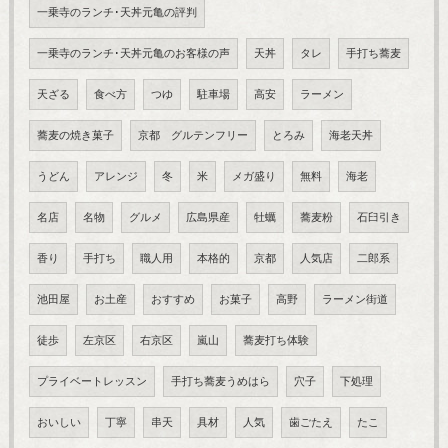
一乗寺のランチ･天丼元亀の評判
一乗寺のランチ･天丼元亀のお客様の声
天丼
タレ
手打ち蕎麦
天ざる
食べ方
つゆ
駐車場
高安
ラーメン
蕎麦の焼き菓子
京都 グルテンフリー
とろみ
海老天丼
うどん
アレンジ
冬
米
メガ盛り
無料
海老
名店
名物
グルメ
広島県産
牡蠣
蕎麦粉
石臼引き
香り
手打ち
職人用
本格的
京都
人気店
二郎系
池田屋
お土産
おすすめ
お菓子
高野
ラーメン街道
徒歩
左京区
右京区
嵐山
蕎麦打ち体験
プライベートレッスン
手打ち蕎麦うめはら
穴子
下処理
おいしい
丁寧
串天
具材
人気
歯ごたえ
たこ