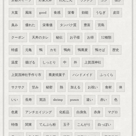
京都スイーツ
野菜天丼
れんこん
ウンチク
コシ
強さ
大葉
風味
good
食感
栄養
効能
うなぎ
皮目
臭み
優れた
栄養価
タンパク質
豊富
宮島
クーポン
天丼のタレ
秘伝
お子様
お得
12種類
特盛
元亀
鴨
カモ
鴨肉
鴨蕎麦
鴨そば
歴史
温度
揚げる
しっとり
中
外
上賀茂神社
上賀茂神社手作り市
蕎麦焼菓子
ハンドメイド
ふっくら
サクサク
甘み
秘密
熱
加える
お祝い
食材
体
いい
長寿
英語
shrimp
prawn
違い
赤い
色
色素
アンチエイジング
化粧品
白身魚
赤身
マグロ
特徴
関東
てんぷら粉
玉子
こんがり
白っぽい