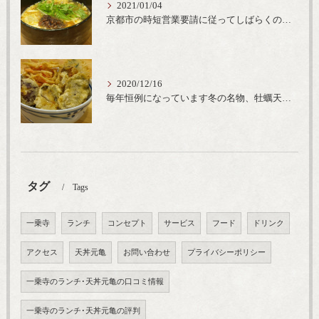
2021/01/04
京都市の時短営業要請に従ってしばらくの間20時までの営業とさせていただいております。寒い時期には温かいお蕎麦がおすすめ
2020/12/16
毎年恒例になっています冬の名物、牡蠣天丼が販売開始です、広島県産の大粒牡蠣を使用し天ぷらならではのカリと衣クリーミーな味わいをどうぞ
タグ
Tags
一乗寺
ランチ
コンセプト
サービス
フード
ドリンク
アクセス
天丼元亀
お問い合わせ
プライバシーポリシー
一乗寺のランチ･天丼元亀の口コミ情報
一乗寺のランチ･天丼元亀の評判