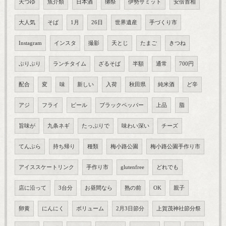
天つゆ
魚介類
日本酒
獺祭
伊勢サミット
安倍首相
大人気
そば
1月
26日
世界遺産
手づくり市
Instagram
インスタ
撮影
天とじ
たまご
きつね
ぷりぷり
ランチタイム
ざるそば
半額
通常
700円
配合
変
味
新しい
入荷
秋田県
純米酒
ど辛
アジ
フライ
ピール
ブラックペッパー
上品
脂
旨味が
九条ネギ
たっぷりで
味わい深い
チーズ
てんぷら
持ち帰り
種類
梅小路公園
梅小路公園手作り市
アイススケートリンク
手作り市
glutenfree
どれでも
店に沿って
3台分
お昼間なら
熟の前
OK
親子
卵黄
にんにく
ボリューム
2月3日節分
上賀茂神社節分祭