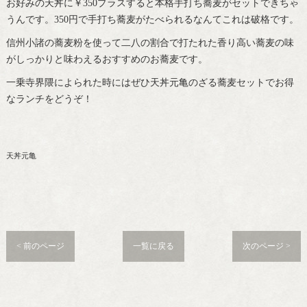
お好みの天丼に￥350プラスすると本格手打ち蕎麦がセットできちゃ
うんです。350円で手打ち蕎麦がたべられるなんてこれは破格です。
信州小諸の蕎麦粉を使って二八の割合で打たれた香り高い蕎麦の味
がしっかりと味わえるおすすめのお蕎麦です。
一乗寺界隈によられた時にはぜひ天丼元亀のざる蕎麦セットでお得
なランチをどうぞ！
天丼元亀
< 前のページ
一覧に戻る
次のページ >