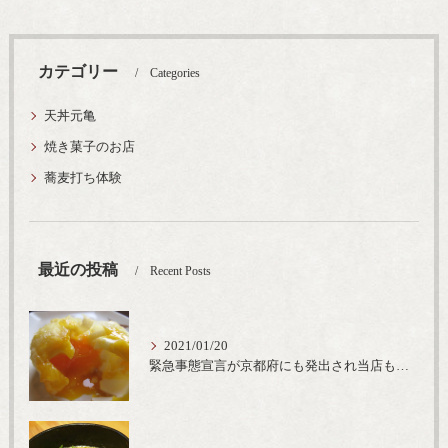
カテゴリー
Categories
天丼元亀
焼き菓子のお店
蕎麦打ち体験
最近の投稿
Recent Posts
2021/01/20
緊急事態宣言が京都府にも発出され当店も要請に従って20時完全閉店という形で営業なるべく短期間での要請解除へ一致団結です