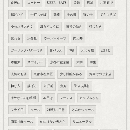
食後に
コーヒー
UBER EATS
登録
店舗
ご家庭で
揚げたて
手打ちそば
麺棒
手の形
猫の手
てうちそば
ゆったり大きく
滑らすように
麺棒の動き
打つとき
変わる
水分量
ウーバーイーツ
肉天丼
ガーリックバター付き
豚バラ天
3枚
天ぷら屋
だけど
本格派
スパイシー
京都市左京区
大学
学生
人気のお店
京都市右京区
少し距離がある
お車でのご来店
切り方
揚げ方
江戸前
魚介
天ぷら具材
海外からのお客様
本日は
フランス
カップルさん
フライ用
ソース
2種類ご用意
とんかつソース
南蛮甘酢ソース
他にはない天ぷら
リニューアル