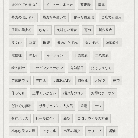
揚げたての天ぷら
メニューに困った
蕎麦湯
濃厚
蕎麦の湯がき汁
蕎麦粉を溶いて
作った蕎麦湯
当店でも使用
信州の蕎麦粉
なぜ？
美味しい蕎麦
育つ
新作発表
多くの
豆腐
田楽
春のおとずれ
タンポポ
通勤途中
電信柱
味わい
キーポイント
十割蕎麦
二八蕎麦
粉の割合
トッピングクーポン
有効活用
だけじゃなく
ご家庭でも
専門店
UBEREATS
自転車
バイク
家で
作っても
上手くいかない
揚げ方のコツ
お得なクーポン
どれでも無料
サラリーマンに大人気
登場
一つ
銀鮭ハラス
ビールに合う
新型
コロナウィルス対策
小さな天ぷら屋
できる事
串天の紹介
オリーブ
醤油