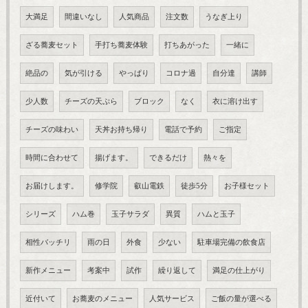
大満足
間違いなし
人気商品
注文数
うなぎ上り
ざる蕎麦セット
手打ち蕎麦体験
打ちあがった
一緒に
絶品の
気が引ける
やっぱり
コロナ過
自分達
講師
少人数
チーズの天ぷら
ブロック
なく
衣に溶け出す
チーズの味わい
天丼お持ち帰り
電話で予約
ご指定
時間に合わせて
揚げます。
できるだけ
熱々を
お届けします。
修学院
叡山電鉄
徒歩5分
お子様セット
シリーズ
ハム巻
玉子サラダ
異質
ハムと玉子
相性バッチリ
雨の日
外食
少ない
駐車場完備の飲食店
新作メニュー
考案中
試作
繰り返して
満足の仕上がり
近付いて
お蕎麦のメニュー
人気サービス
ご飯の量が選べる