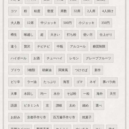
コツ
粉
粘度
密度
席数
32席
2人席
4人掛け
大人数
12席
中ジョッキ
500円
小ジョッキ
350円
樽生
喉越し
超
大きい
打ち粉
使い方
仕上がり
違う
贅沢
チビチビ
中瓶
アルコール
糖質制限
ハイボール
お酒
チューハイ
レモン
グレープフルーツ
ブドウ
3種類
胡麻油
関東風
つけそば
新作
ピリ辛
ラー油
たっぷり
海苔
ゴマ
ネギ
豚バラ肉
大事
水回し
均一
水分
そば粉
一粒
海外
天竺
語源
ビタミンA
京
讃岐
太め
細め
選べ
お好み
京都手作り市
百万遍手作り市
焼菓子