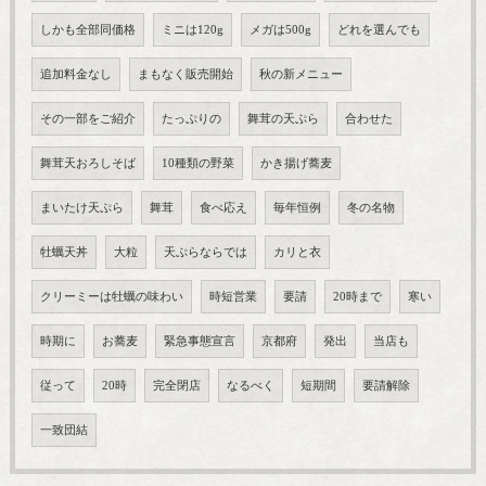
しかも全部同価格
ミニは120g
メガは500g
どれを選んでも
追加料金なし
まもなく販売開始
秋の新メニュー
その一部をご紹介
たっぷりの
舞茸の天ぷら
合わせた
舞茸天おろしそば
10種類の野菜
かき揚げ蕎麦
まいたけ天ぷら
舞茸
食べ応え
毎年恒例
冬の名物
牡蠣天丼
大粒
天ぷらならでは
カリと衣
クリーミーは牡蠣の味わい
時短営業
要請
20時まで
寒い
時期に
お蕎麦
緊急事態宣言
京都府
発出
当店も
従って
20時
完全閉店
なるべく
短期間
要請解除
一致団結