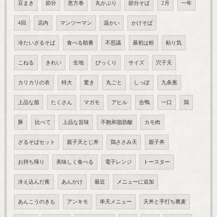
豆まき
節分
恵方巻
丸かぶり
節分そば
2月
一年
4回
店内
マンツーマン
温かい
かけそば
冷たいざるそば
食べる順番
不思議
最初は粉
粘り気
こねる
きれい
生地
びっくり
サイズ
穴子天
カリカリの衣
特大
驚き
丸ごと
しっぽ
九条葱
上品な脂
たくさん
マガモ
アヒル
合鴨
一口
鶏
豚
比べて
上品な旨味
不飽和脂肪酸
カモ肉
ざるそばセット
親子天とじ丼
鶏ささみ天
親子丼
お持ち帰り
美味しく食べる
電子レンジ
トースター
冷え込んだ夜
あんかけ
最近
メニューに追加
あんこうのきも
アンキモ
串天メニュー
天丼と手打ち蕎麦