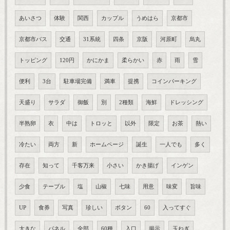
あいさつ
体験
関西
カップル
うめはら
京都市
京都市バス
交通
31系統
四条
京阪
河原町
烏丸
トッピング
120円
かにかま
柔らかい
赤
雨
雪
便利
3台
駐車場完備
満車
提携
コインパーキング
天盛り
サラダ
御飯
別
2種類
海鮮
ドレッシング
半熟卵
衣
中は
トロッと
以外
限定
お茶
熱い
冷たい
両方
新
ホームページ
誕生
一人でも
多く
存在
知って
千客万来
小さい
かき揚げ
インゲン
少食
テーブル
塩
山椒
七味
用意
味変
旨味
UP
食券
写真
珍しい
ボタン
60
入ってすぐ
大きな
パネル
全部
60種
入口
掲示
玉ねぎ