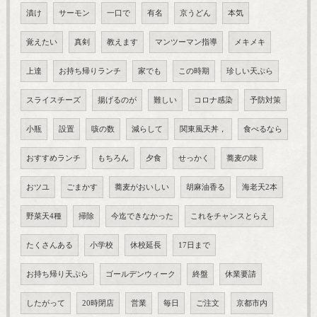
漬け
サーモン
一口で
有名
京うどん
本気
覚えたい
真剣
教えます
マンツーマン指導
メキメキ
上達
お持ち帰りランチ
家でも
この時期
珍しい天ぷら
スライスチーズ
揚げるのが
難しい
コロナ感染
予防対策
小瓶
設置
咳の数
減らして
関東風天丼，
食べるなら
おすすめランチ
もちろん
夕食
せっかく
蕎麦の味
おツユ
ごまかす
蕎麦がおいしい
胡麻油香る
海老天2本
野菜天4種
掃除
今迄できなかった
これをチャンスとらえ
たくさんある
小学校
休校延長
17日まで
お持ち帰り天ぷら
ゴールデンウィーク
終盤
休業要請
したがって
20時閉店
営業
毎日
ご注文
京都市内