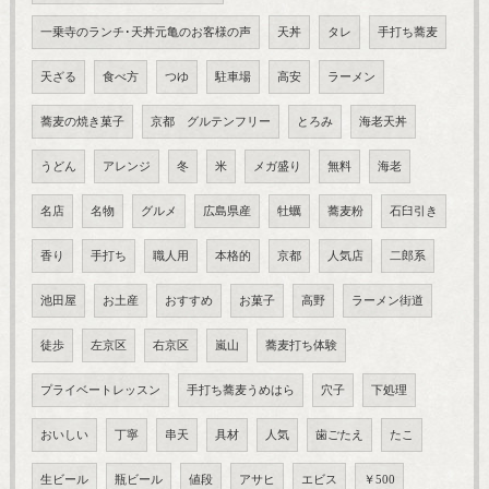
一乗寺のランチ･天丼元亀のお客様の声
天丼
タレ
手打ち蕎麦
天ざる
食べ方
つゆ
駐車場
高安
ラーメン
蕎麦の焼き菓子
京都 グルテンフリー
とろみ
海老天丼
うどん
アレンジ
冬
米
メガ盛り
無料
海老
名店
名物
グルメ
広島県産
牡蠣
蕎麦粉
石臼引き
香り
手打ち
職人用
本格的
京都
人気店
二郎系
池田屋
お土産
おすすめ
お菓子
高野
ラーメン街道
徒歩
左京区
右京区
嵐山
蕎麦打ち体験
プライベートレッスン
手打ち蕎麦うめはら
穴子
下処理
おいしい
丁寧
串天
具材
人気
歯ごたえ
たこ
生ビール
瓶ビール
値段
アサヒ
エビス
￥500