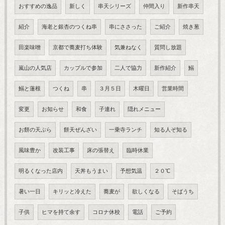
おすすめの逸品
新しく
串天シリーズ
仲間入り
新作串天
紹介
海老と銀杏のつくね串
串にささった
ご紹介
焼き葱
田楽味噌
京都で蕎麦打ち体験
気兼ねなく
質問し放題
嵐山の人気店
カップルで参加
二人で協力
新作紹介
鰯
鰯と蓮根
つくね
串
３月５日
木曜日
営業時間
変更
お知らせ
和食
子連れ
隠れメニュー
お餅の天ぷら
餅天ぜんざい
一乗寺ランチ
知る人ぞ知る
風味豊か
改装工事
床の張替え
臨時休業
明るくなった店内
天丼もうまい
予想気温
２０℃
暑い一日
キリッと冷えた
蕎麦が
欲しくなる
そばうち
子供
ヒマを持て余す
コロナ休校
電話
ご予約