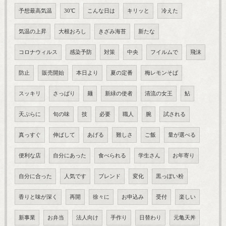
予想最高気温
30℃
こんな日は
キリッと
冷えた
気温の上昇
大根おろし
きざみ海苔
新たな
コロナウィルス
感染予防
対策
中央
フイルムで
飛沫
防止
販売開始
本日より
夏の定番
梅レモンそば
スッキリ
さっぱり
麺
新緑の使者
清流の女王
鮎
天ぷらに
旬の味
技
必要
職人
腕
試される
真っすぐ
伸ばして
あげる
難しさ
ご飯
量が選べる
便利な店
自分にあった
食べられる
学生さん
お年寄り
自分に合った
人気です
ブレンド
変化
黒っぽい粉
香りと味が深く
再開
徐々に
お申込み
受付
楽しい
新事業
お弁当
法人向け
手作り
日替わり
元亀天丼