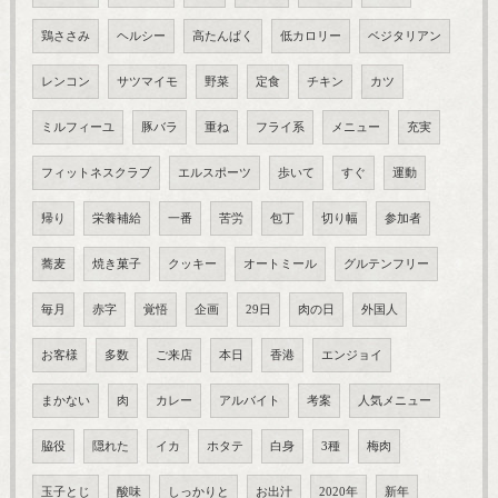
鶏ささみ
ヘルシー
高たんぱく
低カロリー
ベジタリアン
レンコン
サツマイモ
野菜
定食
チキン
カツ
ミルフィーユ
豚バラ
重ね
フライ系
メニュー
充実
フィットネスクラブ
エルスポーツ
歩いて
すぐ
運動
帰り
栄養補給
一番
苦労
包丁
切り幅
参加者
蕎麦
焼き菓子
クッキー
オートミール
グルテンフリー
毎月
赤字
覚悟
企画
29日
肉の日
外国人
お客様
多数
ご来店
本日
香港
エンジョイ
まかない
肉
カレー
アルバイト
考案
人気メニュー
脇役
隠れた
イカ
ホタテ
白身
3種
梅肉
玉子とじ
酸味
しっかりと
お出汁
2020年
新年