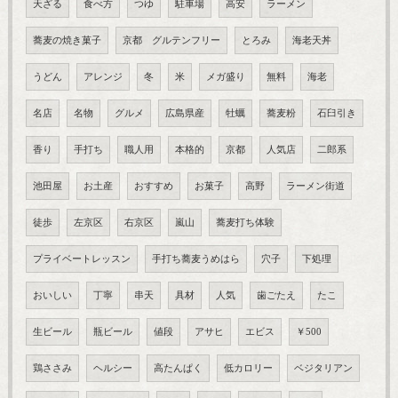
天ざる
食べ方
つゆ
駐車場
高安
ラーメン
蕎麦の焼き菓子
京都 グルテンフリー
とろみ
海老天丼
うどん
アレンジ
冬
米
メガ盛り
無料
海老
名店
名物
グルメ
広島県産
牡蠣
蕎麦粉
石臼引き
香り
手打ち
職人用
本格的
京都
人気店
二郎系
池田屋
お土産
おすすめ
お菓子
高野
ラーメン街道
徒歩
左京区
右京区
嵐山
蕎麦打ち体験
プライベートレッスン
手打ち蕎麦うめはら
穴子
下処理
おいしい
丁寧
串天
具材
人気
歯ごたえ
たこ
生ビール
瓶ビール
値段
アサヒ
エビス
￥500
鶏ささみ
ヘルシー
高たんぱく
低カロリー
ベジタリアン