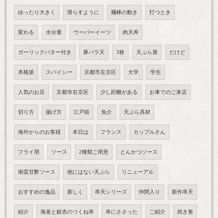
ゆったり大きく
滑らすように
麺棒の動き
打つとき
変わる
水分量
ウーバーイーツ
肉天丼
ガーリックバター付き
豚バラ天
3枚
天ぷら屋
だけど
本格派
スパイシー
京都市左京区
大学
学生
人気のお店
京都市右京区
少し距離がある
お車でのご来店
切り方
揚げ方
江戸前
魚介
天ぷら具材
海外からのお客様
本日は
フランス
カップルさん
フライ用
ソース
2種類ご用意
とんかつソース
南蛮甘酢ソース
他にはない天ぷら
リニューアル
おすすめの逸品
新しく
串天シリーズ
仲間入り
新作串天
紹介
海老と銀杏のつくね串
串にささった
ご紹介
焼き葱