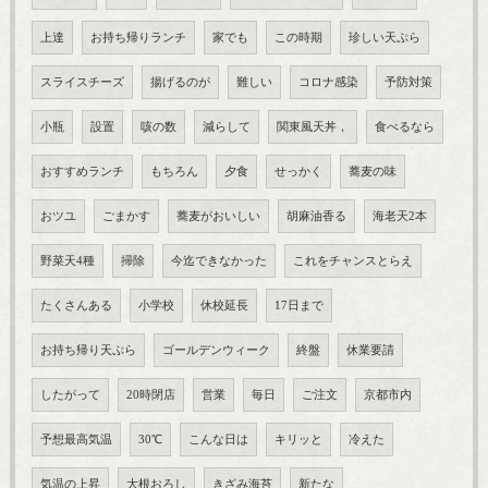
上達
お持ち帰りランチ
家でも
この時期
珍しい天ぷら
スライスチーズ
揚げるのが
難しい
コロナ感染
予防対策
小瓶
設置
咳の数
減らして
関東風天丼，
食べるなら
おすすめランチ
もちろん
夕食
せっかく
蕎麦の味
おツユ
ごまかす
蕎麦がおいしい
胡麻油香る
海老天2本
野菜天4種
掃除
今迄できなかった
これをチャンスとらえ
たくさんある
小学校
休校延長
17日まで
お持ち帰り天ぷら
ゴールデンウィーク
終盤
休業要請
したがって
20時閉店
営業
毎日
ご注文
京都市内
予想最高気温
30℃
こんな日は
キリッと
冷えた
気温の上昇
大根おろし
きざみ海苔
新たな