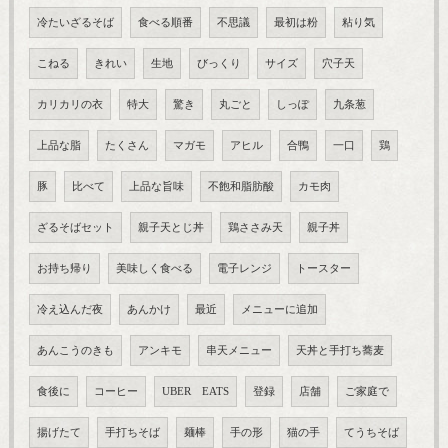
冷たいざるそば
食べる順番
不思議
最初は粉
粘り気
こねる
きれい
生地
びっくり
サイズ
穴子天
カリカリの衣
特大
驚き
丸ごと
しっぽ
九条葱
上品な脂
たくさん
マガモ
アヒル
合鴨
一口
鶏
豚
比べて
上品な旨味
不飽和脂肪酸
カモ肉
ざるそばセット
親子天とじ丼
鶏ささみ天
親子丼
お持ち帰り
美味しく食べる
電子レンジ
トースター
冷え込んだ夜
あんかけ
最近
メニューに追加
あんこうのきも
アンキモ
串天メニュー
天丼と手打ち蕎麦
食後に
コーヒー
UBER EATS
登録
店舗
ご家庭で
揚げたて
手打ちそば
麺棒
手の形
猫の手
てうちそば