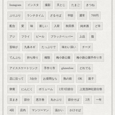
Instagram
インスタ
撮影
天とじ
たまご
きつね
ぷりぷり
ランチタイム
ざるそば
半額
通常
700円
配合
変
味
新しい
入荷
秋田県
純米酒
ど辛
アジ
フライ
ピール
ブラックペッパー
上品
脂
旨味が
九条ネギ
たっぷりで
味わい深い
チーズ
てんぷら
持ち帰り
種類
梅小路公園
梅小路公園手作り市
アイススケートリンク
手作り市
glutenfree
どれでも
店に沿って
3台分
お昼間なら
熟の前
OK
親子
卵黄
にんにく
ボリューム
2月3日節分
上賀茂神社節分祭
豆まき
節分
恵方巻
丸かぶり
節分そば
2月
一年
4回
店内
マンツーマン
温かい
かけそば