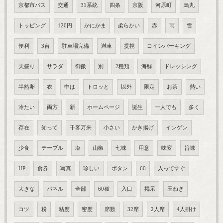
京都市バス
交通
31系統
四条
京阪
河原町
烏丸
トッピング
120円
かにかま
柔らかい
赤
雨
雪
便利
3台
駐車場完備
満車
提携
コインパーキング
天盛り
サラダ
御飯
別
2種類
海鮮
ドレッシング
半熟卵
衣
中は
トロッと
以外
限定
お茶
熱い
冷たい
両方
新
ホームページ
誕生
一人でも
多く
存在
知って
千客万来
小さい
かき揚げ
インゲン
少食
テーブル
塩
山椒
七味
用意
味変
旨味
UP
食券
写真
珍しい
ボタン
60
入ってすぐ
大きな
パネル
全部
60種
入口
掲示
玉ねぎ
コツ
粉
粘度
密度
席数
32席
2人席
4人掛け