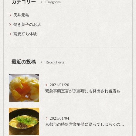
カテゴリー
Categories
天丼元亀
焼き菓子のお店
蕎麦打ち体験
最近の投稿
Recent Posts
2021/01/20
緊急事態宣言が京都府にも発出され当店も要請に従って20時完全閉店という形で営業なるべく短期間での要請解除へ一致団結です
2021/01/04
京都市の時短営業要請に従ってしばらくの間20時までの営業とさせていただいております。寒い時期には温かいお蕎麦がおすすめ