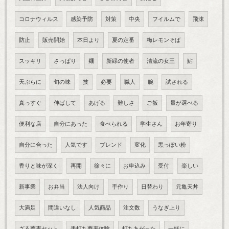
コロナウィルス
感染予防
対策
中央
フイルムで
飛沫
防止
販売開始
本日より
夏の定番
梅レモンそば
スッキリ
さっぱり
麺
新緑の使者
清流の女王
鮎
天ぷらに
旬の味
技
必要
職人
腕
試される
真っすぐ
伸ばして
あげる
難しさ
ご飯
量が選べる
便利な店
自分にあった
食べられる
学生さん
お年寄り
自分に合った
人気です
ブレンド
変化
黒っぽい粉
香りと味が深く
再開
徐々に
お申込み
受付
楽しい
新事業
お弁当
法人向け
手作り
日替わり
元亀天丼
大満足
間違いなし
人気商品
注文数
うなぎ上り
ざる蕎麦セット
手打ち蕎麦体験
打ちあがった
一緒に