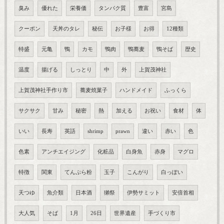
臭み
優れた
栄養価
タンパク質
豊富
宮島
クーポン
天丼のタレ
秘伝
お子様
お得
12種類
特盛
元亀
鴨
カモ
鴨肉
鴨蕎麦
鴨そば
歴史
温度
揚げる
しっとり
中
外
上賀茂神社
上賀茂神社手作り市
蕎麦焼菓子
ハンドメイド
ふっくら
サクサク
甘み
秘密
熱
加える
お祝い
食材
体
いい
長寿
英語
shrimp
prawn
違い
赤い
色
色素
アンチエイジング
化粧品
白身魚
赤身
マグロ
特徴
関東
てんぷら粉
玉子
こんがり
白っぽい
天つゆ
魚介類
日本酒
獺祭
伊勢サミット
安倍首相
大人気
そば
1月
26日
世界遺産
手づくり市