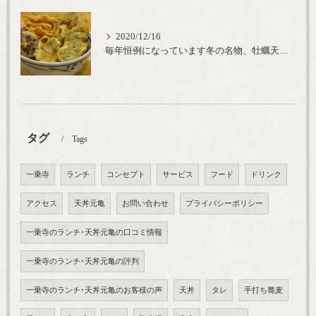
2020/12/16
毎年恒例になっています冬の名物、牡蠣天丼が販売開始です、広島県産の大粒牡蠣を使用し天ぷらならではのカリと衣クリーミーな味わいをどうぞ
タグ
Tags
一乗寺
ランチ
コンセプト
サービス
フード
ドリンク
アクセス
天丼元亀
お問い合わせ
プライバシーポリシー
一乗寺のランチ･天丼元亀の口コミ情報
一乗寺のランチ･天丼元亀の評判
一乗寺のランチ･天丼元亀のお客様の声
天丼
タレ
手打ち蕎麦