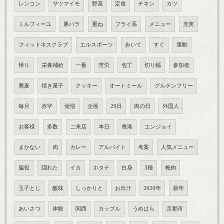
レンコン
サツマイモ
野菜
定食
チキン
カツ
ミルフィーユ
豚バラ
重ね
フライ系
メニュー
充実
フィットネスクラブ
エルスポーツ
歩いて
すぐ
運動
帰り
栄養補給
一番
苦労
包丁
切り幅
参加者
蕎麦
焼き菓子
クッキー
オートミール
グルテンフリー
毎月
赤字
覚悟
企画
29日
肉の日
外国人
お客様
多数
ご来店
本日
香港
エンジョイ
まかない
肉
カレー
アルバイト
考案
人気メニュー
脇役
隠れた
イカ
ホタテ
白身
3種
梅肉
玉子とじ
酸味
しっかりと
お出汁
2020年
新年
あいさつ
体験
関西
カップル
うめはら
京都市