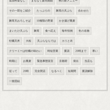
追加料金なし
まもなく販売開始
秋の新メニュー
その一部をご紹介
たっぷりの
舞茸の天ぷら
合わせた
舞茸天おろしそば
10種類の野菜
かき揚げ蕎麦
まいたけ天ぷら
舞茸
食べ応え
毎年恒例
冬の名物
牡蠣天丼
大粒
天ぷらならでは
カリと衣
クリーミーは牡蠣の味わい
時短営業
要請
20時まで
寒い
時期に
お蕎麦
緊急事態宣言
京都府
発出
当店も
従って
20時
完全閉店
なるべく
短期間
要請解除
一致団結