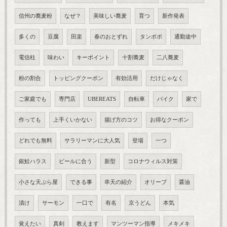
信州の蕎麦粉
なぜ？
美味しい蕎麦
育つ
新作発表
多くの
豆腐
田楽
春のおとずれ
タンポポ
通勤途中
電信柱
味わい
キーポイント
十割蕎麦
二八蕎麦
粉の割合
トッピングクーポン
有効活用
だけじゃなく
ご家庭でも
専門店
UBEREATS
自転車
バイク
家で
作っても
上手くいかない
揚げ方のコツ
お得なクーポン
どれでも無料
サラリーマンに大人気
登場
一つ
銀鮭ハラス
ビールに合う
新型
コロナウィルス対策
小さな天ぷら屋
できる事
串天の紹介
オリーブ
醤油
漬け
サーモン
一口で
有名
京うどん
本気
覚えたい
真剣
教えます
マンツーマン指導
メキメキ