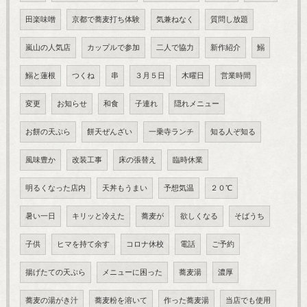
田楽味噌
京都で蕎麦打ち体験
気兼ねなく
質問し放題
嵐山の人気店
カップルで参加
二人で協力
新作紹介
鰯
鰯と蓮根
つくね
串
３月５日
木曜日
営業時間
変更
お知らせ
和食
子連れ
隠れメニュー
お餅の天ぷら
餅天ぜんざい
一乗寺ランチ
知る人ぞ知る
風味豊か
改装工事
床の張替え
臨時休業
明るくなった店内
天丼もうまい
予想気温
２０℃
暑い一日
キリッと冷えた
蕎麦が
欲しくなる
そばうち
子供
ヒマを持て余す
コロナ休校
電話
ご予約
揚げたての天ぷら
メニューに困った
蕎麦湯
濃厚
蕎麦の湯がき汁
蕎麦粉を溶いて
作った蕎麦湯
当店でも使用