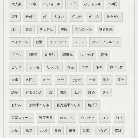
大人数
12席
中ジョッキ
500円
小ジョッキ
350円
樽生
喉越し
超
大きい
打ち粉
使い方
仕上がり
違う
贅沢
チビチビ
中瓶
アルコール
糖質制限
ハイボール
お酒
チューハイ
レモン
グレープフルーツ
ブドウ
3種類
胡麻油
関東風
つけそば
新作
ピリ辛
ラー油
たっぷり
海苔
ゴマ
ネギ
豚バラ肉
大事
水回し
均一
水分
そば粉
一粒
海外
天竺
語源
ビタミンA
京
讃岐
太め
細め
選べ
お好み
京都手作り市
百万遍手作り市
焼菓子
京都スイーツ
野菜天丼
れんこん
ウンチク
コシ
強さ
大葉
風味
good
食感
栄養
効能
うなぎ
皮目