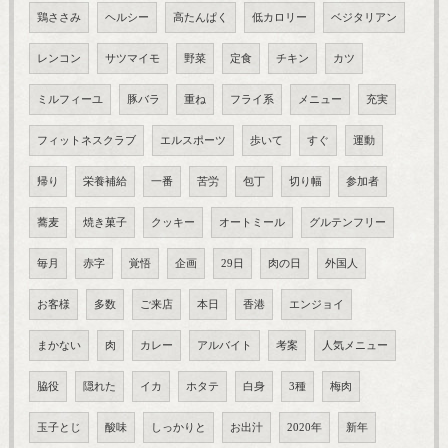
鶏ささみ
ヘルシー
高たんぱく
低カロリー
ベジタリアン
レンコン
サツマイモ
野菜
定食
チキン
カツ
ミルフィーユ
豚バラ
重ね
フライ系
メニュー
充実
フィットネスクラブ
エルスポーツ
歩いて
すぐ
運動
帰り
栄養補給
一番
苦労
包丁
切り幅
参加者
蕎麦
焼き菓子
クッキー
オートミール
グルテンフリー
毎月
赤字
覚悟
企画
29日
肉の日
外国人
お客様
多数
ご来店
本日
香港
エンジョイ
まかない
肉
カレー
アルバイト
考案
人気メニュー
脇役
隠れた
イカ
ホタテ
白身
3種
梅肉
玉子とじ
酸味
しっかりと
お出汁
2020年
新年