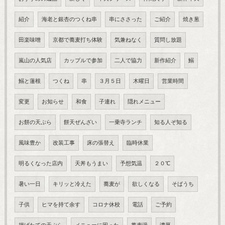
紹介
海老と銀杏のつくね串
串にささった
ご紹介
焼き葱
田楽味噌
京都で蕎麦打ち体験
気兼ねなく
質問し放題
嵐山の人気店
カップルで参加
二人で協力
新作紹介
鰯
鰯と蓮根
つくね
串
３月５日
木曜日
営業時間
変更
お知らせ
和食
子連れ
隠れメニュー
お餅の天ぷら
餅天ぜんざい
一乗寺ランチ
知る人ぞ知る
風味豊か
改装工事
床の張替え
臨時休業
明るくなった店内
天丼もうまい
予想気温
２０℃
暑い一日
キリッと冷えた
蕎麦が
欲しくなる
そばうち
子供
ヒマを持て余す
コロナ休校
電話
ご予約