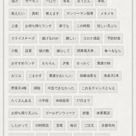
漬け
サーモン
一口で
有名
京うどん
本気
覚えたい
真剣
教えます
マンツーマン指導
メキメキ
上達
お持ち帰りランチ
家でも
この時期
珍しい天ぷら
スライスチーズ
揚げるのが
難しい
コロナ感染
予防対策
小瓶
設置
咳の数
減らして
関東風天丼，
食べるなら
おすすめランチ
もちろん
夕食
せっかく
蕎麦の味
おツユ
ごまかす
蕎麦がおいしい
胡麻油香る
海老天2本
野菜天4種
掃除
今迄できなかった
これをチャンスとらえ
たくさんある
小学校
休校延長
17日まで
お持ち帰り天ぷら
ゴールデンウィーク
終盤
休業要請
したがって
20時閉店
営業
毎日
ご注文
京都市内