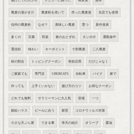
揚げたての天ぷら
メニューに困った
蕎麦湯
濃厚
蕎麦の湯がき汁
蕎麦粉を溶いて
作った蕎麦湯
当店でも使用
信州の蕎麦粉
なぜ？
美味しい蕎麦
育つ
新作発表
多くの
豆腐
田楽
春のおとずれ
タンポポ
通勤途中
電信柱
味わい
キーポイント
十割蕎麦
二八蕎麦
粉の割合
トッピングクーポン
有効活用
だけじゃなく
ご家庭でも
専門店
UBEREATS
自転車
バイク
家で
作っても
上手くいかない
揚げ方のコツ
お得なクーポン
どれでも無料
サラリーマンに大人気
登場
一つ
銀鮭ハラス
ビールに合う
新型
コロナウィルス対策
小さな天ぷら屋
できる事
串天の紹介
オリーブ
醤油