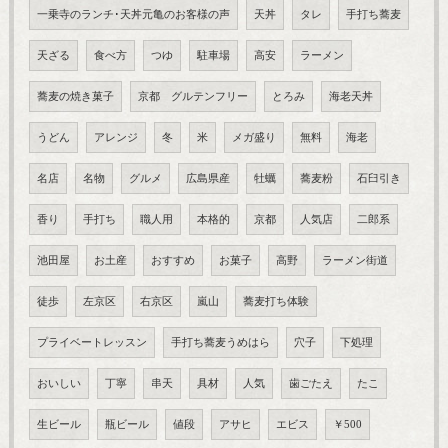
一乗寺のランチ･天丼元亀のお客様の声
天丼
タレ
手打ち蕎麦
天ざる
食べ方
つゆ
駐車場
高安
ラーメン
蕎麦の焼き菓子
京都 グルテンフリー
とろみ
海老天丼
うどん
アレンジ
冬
米
メガ盛り
無料
海老
名店
名物
グルメ
広島県産
牡蠣
蕎麦粉
石臼引き
香り
手打ち
職人用
本格的
京都
人気店
二郎系
池田屋
お土産
おすすめ
お菓子
高野
ラーメン街道
徒歩
左京区
右京区
嵐山
蕎麦打ち体験
プライベートレッスン
手打ち蕎麦うめはら
穴子
下処理
おいしい
丁寧
串天
具材
人気
歯ごたえ
たこ
生ビール
瓶ビール
値段
アサヒ
エビス
￥500