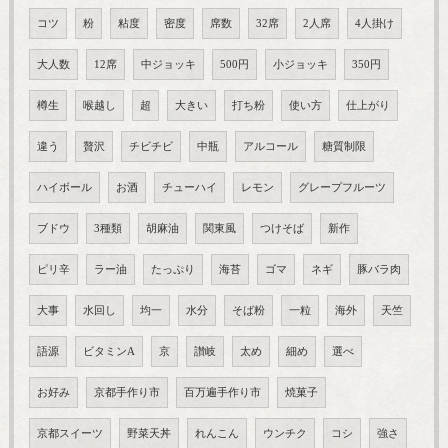
コツ
粉
粘度
密度
席数
32席
2人席
4人掛け
大人数
12席
中ジョッキ
500円
小ジョッキ
350円
樽生
喉越し
超
大きい
打ち粉
使い方
仕上がり
違う
贅沢
チビチビ
中瓶
アルコール
糖質制限
ハイボール
お酒
チューハイ
レモン
グレープフルーツ
ブドウ
3種類
胡麻油
関東風
つけそば
新作
ピリ辛
ラー油
たっぷり
海苔
ゴマ
ネギ
豚バラ肉
大事
水回し
均一
水分
そば粉
一粒
海外
天竺
語源
ビタミンA
京
讃岐
太め
細め
選べ
お好み
京都手作り市
百万遍手作り市
焼菓子
京都スイーツ
野菜天丼
れんこん
ウンチク
コシ
強さ