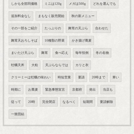
しかも全部同価格
ミニは120g
メガは500g
どれを選んでも
追加料金なし
まもなく販売開始
秋の新メニュー
その一部をご紹介
たっぷりの
舞茸の天ぷら
合わせた
舞茸天おろしそば
10種類の野菜
かき揚げ蕎麦
まいたけ天ぷら
舞茸
食べ応え
毎年恒例
冬の名物
牡蠣天丼
大粒
天ぷらならでは
カリと衣
クリーミーは牡蠣の味わい
時短営業
要請
20時まで
寒い
時期に
お蕎麦
緊急事態宣言
京都府
発出
当店も
従って
20時
完全閉店
なるべく
短期間
要請解除
一致団結