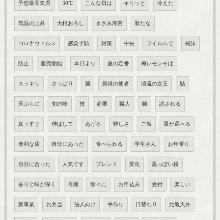
予想最高気温
30℃
こんな日は
キリッと
冷えた
気温の上昇
大根おろし
きざみ海苔
新たな
コロナウィルス
感染予防
対策
中央
フイルムで
飛沫
防止
販売開始
本日より
夏の定番
梅レモンそば
スッキリ
さっぱり
麺
新緑の使者
清流の女王
鮎
天ぷらに
旬の味
技
必要
職人
腕
試される
真っすぐ
伸ばして
あげる
難しさ
ご飯
量が選べる
便利な店
自分にあった
食べられる
学生さん
お年寄り
自分に合った
人気です
ブレンド
変化
黒っぽい粉
香りと味が深く
再開
徐々に
お申込み
受付
楽しい
新事業
お弁当
法人向け
手作り
日替わり
元亀天丼