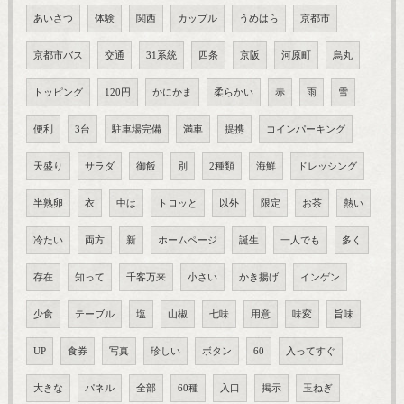
あいさつ
体験
関西
カップル
うめはら
京都市
京都市バス
交通
31系統
四条
京阪
河原町
烏丸
トッピング
120円
かにかま
柔らかい
赤
雨
雪
便利
3台
駐車場完備
満車
提携
コインパーキング
天盛り
サラダ
御飯
別
2種類
海鮮
ドレッシング
半熟卵
衣
中は
トロッと
以外
限定
お茶
熱い
冷たい
両方
新
ホームページ
誕生
一人でも
多く
存在
知って
千客万来
小さい
かき揚げ
インゲン
少食
テーブル
塩
山椒
七味
用意
味変
旨味
UP
食券
写真
珍しい
ボタン
60
入ってすぐ
大きな
パネル
全部
60種
入口
掲示
玉ねぎ