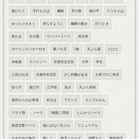
揚げたて
手打ちそば
麺棒
手の形
猫の手
てうちそば
ゆったり大きく
滑らすように
麺棒の動き
打つとき
変わる
水分量
ウーバーイーツ
肉天丼
ガーリックバター付き
豚バラ天
3枚
天ぷら屋
だけど
本格派
スパイシー
京都市左京区
大学
学生
人気のお店
京都市右京区
少し距離がある
お車でのご来店
切り方
揚げ方
江戸前
魚介
天ぷら具材
海外からのお客様
本日は
フランス
カップルさん
フライ用
ソース
2種類ご用意
とんかつソース
南蛮甘酢ソース
他にはない天ぷら
リニューアル
おすすめの逸品
新しく
串天シリーズ
仲間入り
新作串天