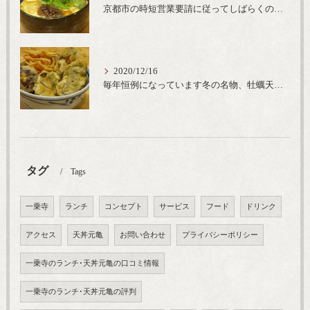
京都市の時短営業要請に従ってしばらくの間20時までの営業とさせていただいております。寒い時期には温かいお蕎麦がおすすめ
2020/12/16
毎年恒例になっています冬の名物、牡蠣天丼が販売開始です、広島県産の大粒牡蠣を使用し天ぷらならではのカリと衣クリーミーな味わいをどうぞ
タグ
Tags
一乗寺
ランチ
コンセプト
サービス
フード
ドリンク
アクセス
天丼元亀
お問い合わせ
プライバシーポリシー
一乗寺のランチ･天丼元亀の口コミ情報
一乗寺のランチ･天丼元亀の評判