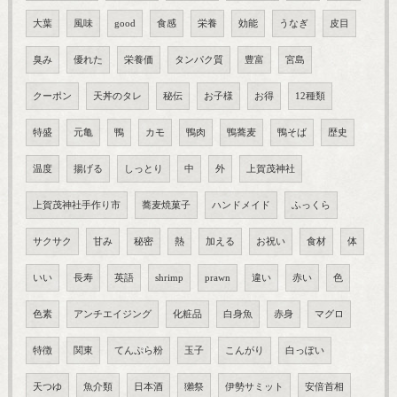
大葉
風味
good
食感
栄養
効能
うなぎ
皮目
臭み
優れた
栄養価
タンパク質
豊富
宮島
クーポン
天丼のタレ
秘伝
お子様
お得
12種類
特盛
元亀
鴨
カモ
鴨肉
鴨蕎麦
鴨そば
歴史
温度
揚げる
しっとり
中
外
上賀茂神社
上賀茂神社手作り市
蕎麦焼菓子
ハンドメイド
ふっくら
サクサク
甘み
秘密
熱
加える
お祝い
食材
体
いい
長寿
英語
shrimp
prawn
違い
赤い
色
色素
アンチエイジング
化粧品
白身魚
赤身
マグロ
特徴
関東
てんぷら粉
玉子
こんがり
白っぽい
天つゆ
魚介類
日本酒
獺祭
伊勢サミット
安倍首相