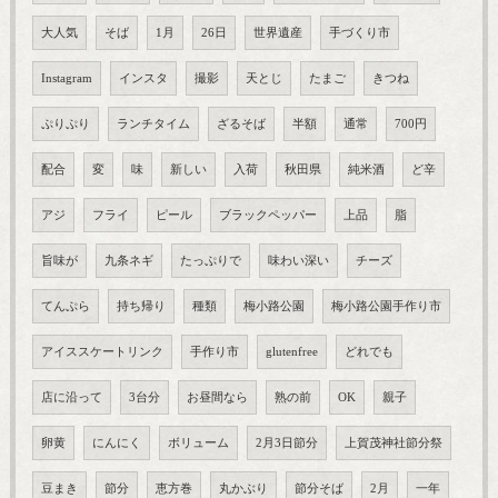
大人気
そば
1月
26日
世界遺産
手づくり市
Instagram
インスタ
撮影
天とじ
たまご
きつね
ぷりぷり
ランチタイム
ざるそば
半額
通常
700円
配合
変
味
新しい
入荷
秋田県
純米酒
ど辛
アジ
フライ
ピール
ブラックペッパー
上品
脂
旨味が
九条ネギ
たっぷりで
味わい深い
チーズ
てんぷら
持ち帰り
種類
梅小路公園
梅小路公園手作り市
アイススケートリンク
手作り市
glutenfree
どれでも
店に沿って
3台分
お昼間なら
熟の前
OK
親子
卵黄
にんにく
ボリューム
2月3日節分
上賀茂神社節分祭
豆まき
節分
恵方巻
丸かぶり
節分そば
2月
一年