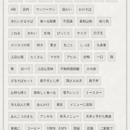
4回
店内
マンツーマン
温かい
かけそば
冷たいざるそば
食べる順番
不思議
最初は粉
粘り気
こねる
きれい
生地
びっくり
サイズ
穴子天
カリカリの衣
特大
驚き
丸ごと
しっぽ
九条葱
上品な脂
たくさん
マガモ
アヒル
合鴨
一口
鶏
豚
比べて
上品な旨味
不飽和脂肪酸
カモ肉
ざるそばセット
親子天とじ丼
鶏ささみ天
親子丼
お持ち帰り
美味しく食べる
電子レンジ
トースター
冷え込んだ夜
あんかけ
最近
メニューに追加
あんこうのきも
アンキモ
串天メニュー
天丼と手打ち蕎麦
食後に
コーヒー
UBER EATS
登録
店舗
ご家庭で