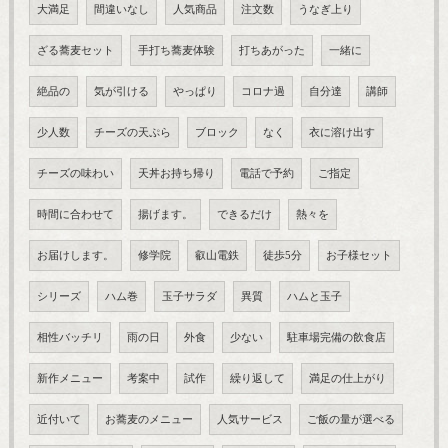
大満足
間違いなし
人気商品
注文数
うなぎ上り
ざる蕎麦セット
手打ち蕎麦体験
打ちあがった
一緒に
絶品の
気が引ける
やっぱり
コロナ過
自分達
講師
少人数
チーズの天ぷら
ブロック
なく
衣に溶け出す
チーズの味わい
天丼お持ち帰り
電話で予約
ご指定
時間に合わせて
揚げます。
できるだけ
熱々を
お届けします。
修学院
叡山電鉄
徒歩5分
お子様セット
シリーズ
ハム巻
玉子サラダ
異質
ハムと玉子
相性バッチリ
雨の日
外食
少ない
駐車場完備の飲食店
新作メニュー
考案中
試作
繰り返して
満足の仕上がり
近付いて
お蕎麦のメニュー
人気サービス
ご飯の量が選べる